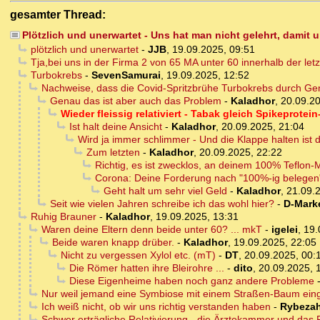
gesamter Thread:
Plötzlich und unerwartet - Uns hat man nicht gelehrt, damit
plötzlich und unerwartet
-
JJB
,
19.09.2025, 09:51
Tja,bei uns in der Firma 2 von 65 MA unter 60 innerhalb der letz
Turbokrebs
-
SevenSamurai
,
19.09.2025, 12:52
Nachweise, dass die Covid-Spritzbrühe Turbokrebs durch G
Genau das ist aber auch das Problem
-
Kaladhor
,
20.09.20
Wieder fleissig relativiert - Tabak gleich Spikeprotein
Ist halt deine Ansicht
-
Kaladhor
,
20.09.2025, 21:04
Wird ja immer schlimmer - Und die Klappe halten ist 
Zum letzten
-
Kaladhor
,
20.09.2025, 22:22
Richtig, es ist zwecklos, an deinem 100% Teflon-Ma
Corona: Deine Forderung nach "100%-ig belegen
Geht halt um sehr viel Geld
-
Kaladhor
,
21.09.
Seit wie vielen Jahren schreibe ich das wohl hier?
-
D-Mark
Ruhig Brauner
-
Kaladhor
,
19.09.2025, 13:31
Waren deine Eltern denn beide unter 60? ... mkT
-
igelei
,
19.
Beide waren knapp drüber.
-
Kaladhor
,
19.09.2025, 22:05
Nicht zu vergessen Xylol etc. (mT)
-
DT
,
20.09.2025, 00:
Die Römer hatten ihre Bleirohre ...
-
dito
,
20.09.2025, 
Diese Eigenheime haben noch ganz andere Probleme
Nur weil jemand eine Symbiose mit einem Straßen-Baum einge
Ich weiß nicht, ob wir uns richtig verstanden haben
-
Rybezah
Schwer erträgliche Relativierung - die Ärztekammer und das R