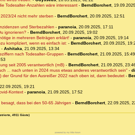
 die Todesalter-Anzahlen wäre interessant
-
BerndBorchert
,
19.09.2025
n 2023/24 nicht mehr sterben
-
BerndBorchert
,
20.09.2025, 12:51
Inzidenzen und Sterbezahlen
-
paranoia
,
20.09.2025, 17:11
Du ignorieren?
-
BerndBorchert
,
20.09.2025, 19:02
 nötige in mehreren Beiträgen erklärt!
-
paranoia
,
20.09.2025, 19:14
zu kompliziert, wenn es einfach ist:
-
BerndBorchert
,
20.09.2025, 19:
-
Ashitaka
,
21.09.2025, 13:34
rbeziffern nach Todesalter-Gruppen
-
BerndBorchert
,
21.09.2025, 15:49
:53
gung seit 2005 verantwortlich (mB)
-
BerndBorchert
,
21.09.2025, 23:4
ch ... nach unten in 2024 muss etwas anderes verantwortlich sein"
-
d
) der Grund für den Ausreißer 2022 nach oben ist, dann bedeutet
-
Be
22.09.2025, 19:21
ovid-Kontext
-
paranoia
,
21.09.2025, 17:52
ie besagt, dass bei den 50-65 Jährigen
-
BerndBorchert
,
22.09.2025, 2
strierte, 4911 Gäste)
powered by my little forum