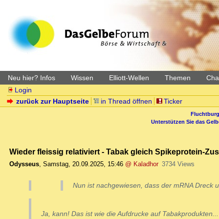
Neu hier? Infos
Wissen
Elliott-Wellen
Themen
Char
Login
zurück zur Hauptseite
in Thread öffnen
Ticker
Fluchtburg
Unterstützen Sie das Gel
Wieder fleissig relativiert - Tabak gleich Spikeprotein-Zus
Odysseus
,
Samstag, 20.09.2025, 15:46
@ Kaladhor
3734 Views
Nun ist nachgewiesen, dass der mRNA Dreck ur
Ja, kann! Das ist wie die Aufdrucke auf Tabakprodukten..