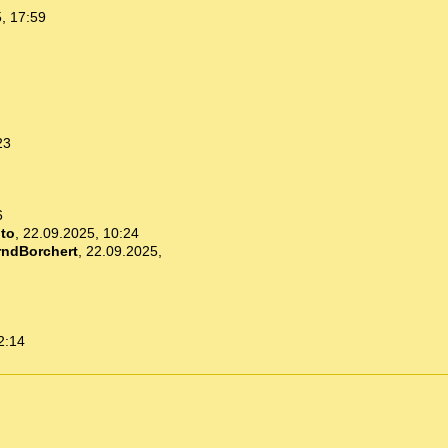
, 17:59
23
6
ito
,
22.09.2025, 10:24
rndBorchert
,
22.09.2025,
2:14