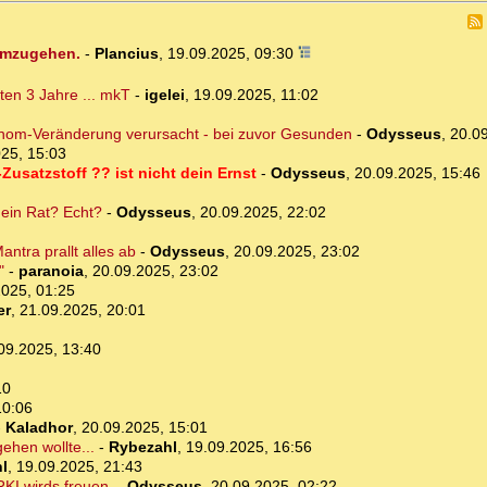
 umzugehen.
-
Plancius
,
19.09.2025, 09:30
ten 3 Jahre ... mkT
-
igelei
,
19.09.2025, 11:02
enom-Veränderung verursacht - bei zuvor Gesunden
-
Odysseus
,
20.09
25, 15:03
-Zusatzstoff ?? ist nicht dein Ernst
-
Odysseus
,
20.09.2025, 15:46
dein Rat? Echt?
-
Odysseus
,
20.09.2025, 22:02
ntra prallt alles ab
-
Odysseus
,
20.09.2025, 23:02
"
-
paranoia
,
20.09.2025, 23:02
2025, 01:25
er
,
21.09.2025, 20:01
09.2025, 13:40
10
10:06
-
Kaladhor
,
20.09.2025, 15:01
hen wollte...
-
Rybezahl
,
19.09.2025, 16:56
l
,
19.09.2025, 21:43
KI wirds freuen.
-
Odysseus
,
20.09.2025, 02:22