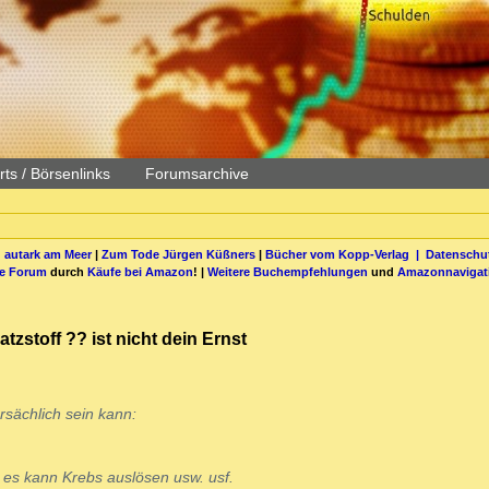
ts / Börsenlinks
Forumsarchive
 autark am Meer
|
Zum Tode Jürgen Küßners
|
Bücher vom Kopp-Verlag |
Datenschut
be Forum
durch
Käufe bei Amazon
! |
Weitere Buchempfehlungen
und
Amazonnavigat
atzstoff ?? ist nicht dein Ernst
sächlich sein kann:
. es kann Krebs auslösen usw. usf.