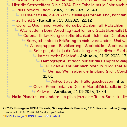
Hier die Sterbeziffern D bis 2024. Eine Tabelle mit je Jahr auch
Pull Forward Effect
-
dito
,
19.09.2025, 21:40
Du meinst: Die, die 2021/22 zuviel gestorben sind, konnte
zu Punkt 2
-
Kaladhor
,
19.09.2025, 22:12
Corona: Und immer wieder derselbe Zahlenmüll: Fallzahlen, 
Was ist denn Dein Vorschlag? Zahlen und Statistiken willst 
Corona: Entwicklung der Sterblichkeit - Ich habe Dir alles
Sorry, ich hab die Erklärungen nicht verstanden. Und wo
Altersgruppen - Bevölkerung - Sterbefälle - Sterberate
Sehr gut, da ist ja die Aufteilung der jährlichen Ste
Immer mehr Fallobst!
-
Ashitaka
,
21.09.2025, 17
Demographie ist doch nur für die Langfrist-Stei
"Für den Ausreißer nach oben in 2022 aber au
Genau. Wenn aber die Impfung (nicht Covid
11:01
Antwort aus der Hüfte geschossen
-
dito
,
Covid: Kommentar zu Deiner Mortalitätstabelle im C
Antwort
-
Ashitaka
,
21.09.2025, 18:44
Hallo Plancius und andere: da gibts jetzt eine Toten-Statistik, d
257385 Einträge in 18364 Threads, 975 registrierte Benutzer, 4919 Benutzer online (8 regi
Forumszeit: 08.08.2026, 14:59 (Europe/Berlin)
RSS Einträge
RSS Threads
Kontakt