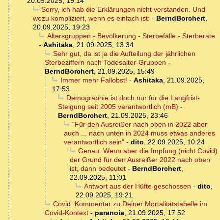
20.09.2025, 19:14
Sorry, ich hab die Erklärungen nicht verstanden. Und
wozu kompliziert, wenn es einfach ist:
-
BerndBorchert
,
20.09.2025, 19:23
Altersgruppen - Bevölkerung - Sterbefälle - Sterberate
-
Ashitaka
,
21.09.2025, 13:34
Sehr gut, da ist ja die Aufteilung der jährlichen
Sterbeziffern nach Todesalter-Gruppen
-
BerndBorchert
,
21.09.2025, 15:49
Immer mehr Fallobst!
-
Ashitaka
,
21.09.2025,
17:53
Demographie ist doch nur für die Langfrist-
Steigung seit 2005 verantwortlich (mB)
-
BerndBorchert
,
21.09.2025, 23:46
"Für den Ausreißer nach oben in 2022 aber
auch ... nach unten in 2024 muss etwas anderes
verantwortlich sein"
-
dito
,
22.09.2025, 10:24
Genau. Wenn aber die Impfung (nicht Covid)
der Grund für den Ausreißer 2022 nach oben
ist, dann bedeutet
-
BerndBorchert
,
22.09.2025, 11:01
Antwort aus der Hüfte geschossen
-
dito
,
22.09.2025, 19:21
Covid: Kommentar zu Deiner Mortalitätstabelle im
Covid-Kontext
-
paranoia
,
21.09.2025, 17:52