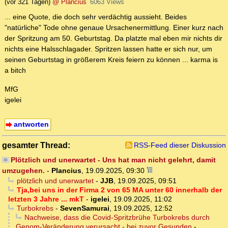
(vor 321 Tagen)
@ Plancius
6063 Views
... eine Quote, die doch sehr verdächtig aussieht. Beides
"natürliche" Tode ohne genaue Ursachenermittlung. Einer kurz nach
der Spritzung am 50. Geburtstag. Da platzte mal eben mir nichts dir
nichts eine Halsschlagader. Spritzen lassen hatte er sich nur, um
seinen Geburtstag in größerem Kreis feiern zu können ... karma is
a bitch
MfG
igelei
antworten
gesamter Thread:
RSS-Feed dieser Diskussion
Plötzlich und unerwartet - Uns hat man nicht gelehrt, damit
umzugehen.
-
Plancius
,
19.09.2025, 09:30
plötzlich und unerwartet
-
JJB
,
19.09.2025, 09:51
Tja,bei uns in der Firma 2 von 65 MA unter 60 innerhalb der
letzten 3 Jahre ... mkT
-
igelei
,
19.09.2025, 11:02
Turbokrebs
-
SevenSamurai
,
19.09.2025, 12:52
Nachweise, dass die Covid-Spritzbrühe Turbokrebs durch
Genom-Veränderung verursacht - bei zuvor Gesunden
-