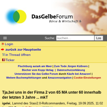
Suche:
Los
Login
zurück zur Hauptseite
in Thread öffnen
Ticker
Fluchtburg autark am Meer
|
Zum Tode Jürgen Küßners
|
Bücher vom Kopp-Verlag |
Datenschutzerklärung
Unterstützen Sie das Gelbe Forum
durch
Käufe bei Amazon
! |
Weitere Buchempfehlungen
und
Amazonnavigation
|
Cookie-Einstellungen
Tja,bei uns in der Firma 2 von 65 MA unter 60 innerhalb
der letzten 3 Jahre ... mkT
igelei
,
Lammd des Stasi2.0-Rollcommanders
,
Freitag, 19.09.2025, 11:02