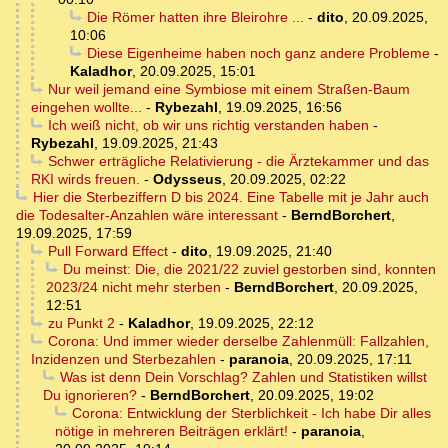
Die Römer hatten ihre Bleirohre ...
-
dito
,
20.09.2025,
10:06
Diese Eigenheime haben noch ganz andere Probleme
-
Kaladhor
,
20.09.2025, 15:01
Nur weil jemand eine Symbiose mit einem Straßen-Baum
eingehen wollte...
-
Rybezahl
,
19.09.2025, 16:56
Ich weiß nicht, ob wir uns richtig verstanden haben
-
Rybezahl
,
19.09.2025, 21:43
Schwer erträgliche Relativierung - die Ärztekammer und das
RKI wirds freuen.
-
Odysseus
,
20.09.2025, 02:22
Hier die Sterbeziffern D bis 2024. Eine Tabelle mit je Jahr auch
die Todesalter-Anzahlen wäre interessant
-
BerndBorchert
,
19.09.2025, 17:59
Pull Forward Effect
-
dito
,
19.09.2025, 21:40
Du meinst: Die, die 2021/22 zuviel gestorben sind, konnten
2023/24 nicht mehr sterben
-
BerndBorchert
,
20.09.2025,
12:51
zu Punkt 2
-
Kaladhor
,
19.09.2025, 22:12
Corona: Und immer wieder derselbe Zahlenmüll: Fallzahlen,
Inzidenzen und Sterbezahlen
-
paranoia
,
20.09.2025, 17:11
Was ist denn Dein Vorschlag? Zahlen und Statistiken willst
Du ignorieren?
-
BerndBorchert
,
20.09.2025, 19:02
Corona: Entwicklung der Sterblichkeit - Ich habe Dir alles
nötige in mehreren Beiträgen erklärt!
-
paranoia
,