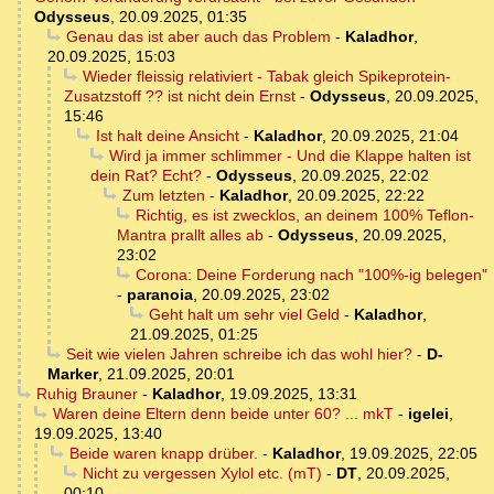
Odysseus
,
20.09.2025, 01:35
Genau das ist aber auch das Problem
-
Kaladhor
,
20.09.2025, 15:03
Wieder fleissig relativiert - Tabak gleich Spikeprotein-
Zusatzstoff ?? ist nicht dein Ernst
-
Odysseus
,
20.09.2025,
15:46
Ist halt deine Ansicht
-
Kaladhor
,
20.09.2025, 21:04
Wird ja immer schlimmer - Und die Klappe halten ist
dein Rat? Echt?
-
Odysseus
,
20.09.2025, 22:02
Zum letzten
-
Kaladhor
,
20.09.2025, 22:22
Richtig, es ist zwecklos, an deinem 100% Teflon-
Mantra prallt alles ab
-
Odysseus
,
20.09.2025,
23:02
Corona: Deine Forderung nach "100%-ig belegen"
-
paranoia
,
20.09.2025, 23:02
Geht halt um sehr viel Geld
-
Kaladhor
,
21.09.2025, 01:25
Seit wie vielen Jahren schreibe ich das wohl hier?
-
D-
Marker
,
21.09.2025, 20:01
Ruhig Brauner
-
Kaladhor
,
19.09.2025, 13:31
Waren deine Eltern denn beide unter 60? ... mkT
-
igelei
,
19.09.2025, 13:40
Beide waren knapp drüber.
-
Kaladhor
,
19.09.2025, 22:05
Nicht zu vergessen Xylol etc. (mT)
-
DT
,
20.09.2025,
00:10