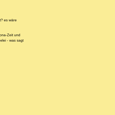
st? es wäre
rona-Zeit und
elei - was sagt