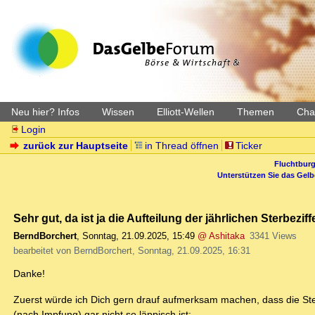
Neu hier? Infos
Wissen
Elliott-Wellen
Themen
Char
Login
zurück zur Hauptseite
in Thread öffnen
Ticker
Fluchtburg
Unterstützen Sie das Gel
Sehr gut, da ist ja die Aufteilung der jährlichen Sterbez
BerndBorchert
,
Sonntag, 21.09.2025, 15:49
@ Ashitaka
3341 Views
bearbeitet von BerndBorchert, Sonntag, 21.09.2025, 16:31
Danke!
Zuerst würde ich Dich gern drauf aufmerksam machen, dass die Ste
(nach Impfung) gar nicht so läppisch ist: