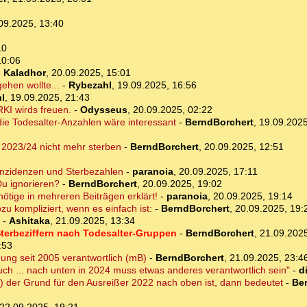
09.2025, 13:40
10
10:06
-
Kaladhor
,
20.09.2025, 15:01
hen wollte...
-
Rybezahl
,
19.09.2025, 16:56
l
,
19.09.2025, 21:43
KI wirds freuen.
-
Odysseus
,
20.09.2025, 02:22
 die Todesalter-Anzahlen wäre interessant
-
BerndBorchert
,
19.09.2025
n 2023/24 nicht mehr sterben
-
BerndBorchert
,
20.09.2025, 12:51
Inzidenzen und Sterbezahlen
-
paranoia
,
20.09.2025, 17:11
Du ignorieren?
-
BerndBorchert
,
20.09.2025, 19:02
 nötige in mehreren Beiträgen erklärt!
-
paranoia
,
20.09.2025, 19:14
zu kompliziert, wenn es einfach ist:
-
BerndBorchert
,
20.09.2025, 19:
-
Ashitaka
,
21.09.2025, 13:34
n Sterbeziffern nach Todesalter-Gruppen
-
BerndBorchert
,
21.09.2025
:53
gung seit 2005 verantwortlich (mB)
-
BerndBorchert
,
21.09.2025, 23:4
ch ... nach unten in 2024 muss etwas anderes verantwortlich sein"
-
d
) der Grund für den Ausreißer 2022 nach oben ist, dann bedeutet
-
Be