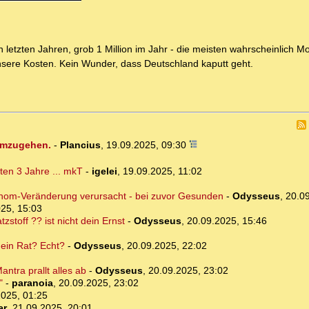
etzten Jahren, grob 1 Million im Jahr - die meisten wahrscheinlich M
unsere Kosten. Kein Wunder, dass Deutschland kaputt geht.
 umzugehen.
-
Plancius
,
19.09.2025, 09:30
ten 3 Jahre ... mkT
-
igelei
,
19.09.2025, 11:02
enom-Veränderung verursacht - bei zuvor Gesunden
-
Odysseus
,
20.09
25, 15:03
tzstoff ?? ist nicht dein Ernst
-
Odysseus
,
20.09.2025, 15:46
dein Rat? Echt?
-
Odysseus
,
20.09.2025, 22:02
ntra prallt alles ab
-
Odysseus
,
20.09.2025, 23:02
"
-
paranoia
,
20.09.2025, 23:02
2025, 01:25
er
,
21.09.2025, 20:01