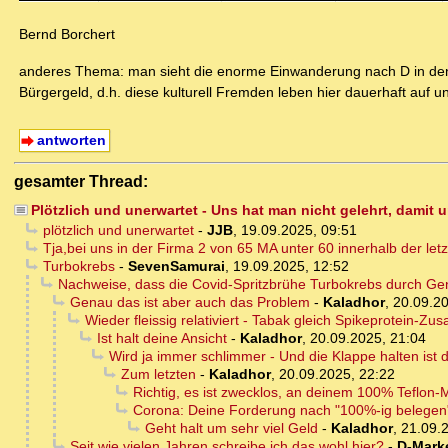
Bernd Borchert
anderes Thema: man sieht die enorme Einwanderung nach D in den l
Bürgergeld, d.h. diese kulturell Fremden leben hier dauerhaft auf 
antworten
gesamter Thread:
Plötzlich und unerwartet - Uns hat man nicht gelehrt, damit
plötzlich und unerwartet
-
JJB
,
19.09.2025, 09:51
Tja,bei uns in der Firma 2 von 65 MA unter 60 innerhalb der letz
Turbokrebs
-
SevenSamurai
,
19.09.2025, 12:52
Nachweise, dass die Covid-Spritzbrühe Turbokrebs durch G
Genau das ist aber auch das Problem
-
Kaladhor
,
20.09.20
Wieder fleissig relativiert - Tabak gleich Spikeprotein-Zusa
Ist halt deine Ansicht
-
Kaladhor
,
20.09.2025, 21:04
Wird ja immer schlimmer - Und die Klappe halten ist 
Zum letzten
-
Kaladhor
,
20.09.2025, 22:22
Richtig, es ist zwecklos, an deinem 100% Teflon-Ma
Corona: Deine Forderung nach "100%-ig belegen
Geht halt um sehr viel Geld
-
Kaladhor
,
21.09.
Seit wie vielen Jahren schreibe ich das wohl hier?
-
D-Mark