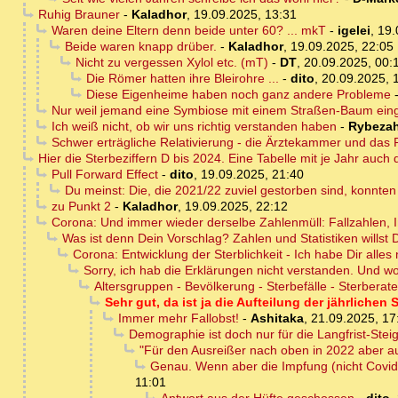
Ruhig Brauner
-
Kaladhor
,
19.09.2025, 13:31
Waren deine Eltern denn beide unter 60? ... mkT
-
igelei
,
19.
Beide waren knapp drüber.
-
Kaladhor
,
19.09.2025, 22:05
Nicht zu vergessen Xylol etc. (mT)
-
DT
,
20.09.2025, 00:
Die Römer hatten ihre Bleirohre ...
-
dito
,
20.09.2025, 
Diese Eigenheime haben noch ganz andere Probleme
Nur weil jemand eine Symbiose mit einem Straßen-Baum einge
Ich weiß nicht, ob wir uns richtig verstanden haben
-
Rybezah
Schwer erträgliche Relativierung - die Ärztekammer und das R
Hier die Sterbeziffern D bis 2024. Eine Tabelle mit je Jahr auch
Pull Forward Effect
-
dito
,
19.09.2025, 21:40
Du meinst: Die, die 2021/22 zuviel gestorben sind, konnte
zu Punkt 2
-
Kaladhor
,
19.09.2025, 22:12
Corona: Und immer wieder derselbe Zahlenmüll: Fallzahlen, 
Was ist denn Dein Vorschlag? Zahlen und Statistiken willst 
Corona: Entwicklung der Sterblichkeit - Ich habe Dir alles
Sorry, ich hab die Erklärungen nicht verstanden. Und wo
Altersgruppen - Bevölkerung - Sterbefälle - Sterberate
Sehr gut, da ist ja die Aufteilung der jährliche
Immer mehr Fallobst!
-
Ashitaka
,
21.09.2025, 17
Demographie ist doch nur für die Langfrist-Stei
"Für den Ausreißer nach oben in 2022 aber au
Genau. Wenn aber die Impfung (nicht Covid
11:01