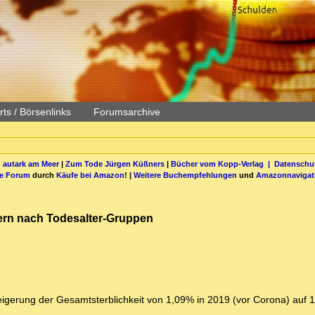
ts / Börsenlinks
Forumsarchive
 autark am Meer
|
Zum Tode Jürgen Küßners
|
Bücher vom Kopp-Verlag |
Datenschut
be Forum
durch
Käufe bei Amazon
! |
Weitere Buchempfehlungen
und
Amazonnavigat
iffern nach Todesalter-Gruppen
igerung der Gesamtsterblichkeit von 1,09% in 2019 (vor Corona) auf