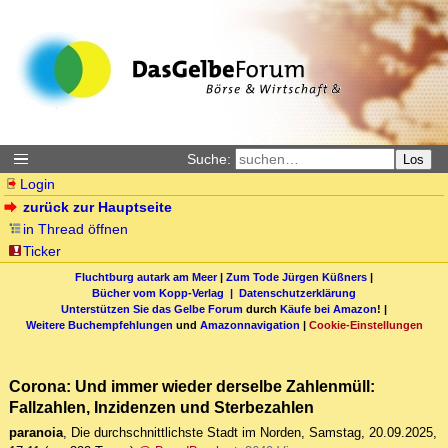
Suche:
Los
Login
zurück zur Hauptseite
in Thread öffnen
Ticker
Fluchtburg autark am Meer
|
Zum Tode Jürgen Küßners
|
Bücher vom Kopp-Verlag |
Datenschutzerklärung
Unterstützen Sie das Gelbe Forum
durch
Käufe bei Amazon
! |
Weitere Buchempfehlungen
und
Amazonnavigation
|
Cookie-Einstellungen
Corona: Und immer wieder derselbe Zahlenmüll:
Fallzahlen, Inzidenzen und Sterbezahlen
paranoia
,
Die durchschnittlichste Stadt im Norden
,
Samstag, 20.09.2025,