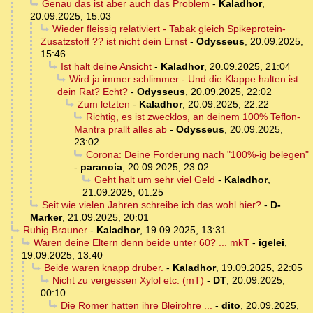
Genau das ist aber auch das Problem
-
Kaladhor
,
20.09.2025, 15:03
Wieder fleissig relativiert - Tabak gleich Spikeprotein-
Zusatzstoff ?? ist nicht dein Ernst
-
Odysseus
,
20.09.2025,
15:46
Ist halt deine Ansicht
-
Kaladhor
,
20.09.2025, 21:04
Wird ja immer schlimmer - Und die Klappe halten ist
dein Rat? Echt?
-
Odysseus
,
20.09.2025, 22:02
Zum letzten
-
Kaladhor
,
20.09.2025, 22:22
Richtig, es ist zwecklos, an deinem 100% Teflon-
Mantra prallt alles ab
-
Odysseus
,
20.09.2025,
23:02
Corona: Deine Forderung nach "100%-ig belegen"
-
paranoia
,
20.09.2025, 23:02
Geht halt um sehr viel Geld
-
Kaladhor
,
21.09.2025, 01:25
Seit wie vielen Jahren schreibe ich das wohl hier?
-
D-
Marker
,
21.09.2025, 20:01
Ruhig Brauner
-
Kaladhor
,
19.09.2025, 13:31
Waren deine Eltern denn beide unter 60? ... mkT
-
igelei
,
19.09.2025, 13:40
Beide waren knapp drüber.
-
Kaladhor
,
19.09.2025, 22:05
Nicht zu vergessen Xylol etc. (mT)
-
DT
,
20.09.2025,
00:10
Die Römer hatten ihre Bleirohre ...
-
dito
,
20.09.2025,