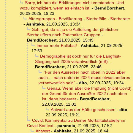
Sorry, ich hab die Erklärungen nicht verstanden. Und
wozu kompliziert, wenn es einfach ist:
-
BerndBorchert
,
20.09.2025, 19:23
Altersgruppen - Bevölkerung - Sterbefälle - Sterberate
-
Ashitaka
,
21.09.2025, 13:34
Sehr gut, da ist ja die Aufteilung der jährlichen
Sterbeziffern nach Todesalter-Gruppen
-
BerndBorchert
,
21.09.2025, 15:49
Immer mehr Fallobst!
-
Ashitaka
,
21.09.2025,
17:53
Demographie ist doch nur für die Langfrist-
Steigung seit 2005 verantwortlich (mB)
-
BerndBorchert
,
21.09.2025, 23:46
"Für den Ausreißer nach oben in 2022 aber
auch ... nach unten in 2024 muss etwas anderes
verantwortlich sein"
-
dito
,
22.09.2025, 10:24
Genau. Wenn aber die Impfung (nicht Covid)
der Grund für den Ausreißer 2022 nach oben
ist, dann bedeutet
-
BerndBorchert
,
22.09.2025, 11:01
Antwort aus der Hüfte geschossen
-
dito
,
22.09.2025, 19:21
Covid: Kommentar zu Deiner Mortalitätstabelle im
Covid-Kontext
-
paranoia
,
21.09.2025, 17:52
Antwort
-
Ashitaka
,
21.09.2025, 18:44