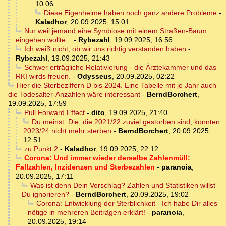
10:06
Diese Eigenheime haben noch ganz andere Probleme
-
Kaladhor
,
20.09.2025, 15:01
Nur weil jemand eine Symbiose mit einem Straßen-Baum
eingehen wollte...
-
Rybezahl
,
19.09.2025, 16:56
Ich weiß nicht, ob wir uns richtig verstanden haben
-
Rybezahl
,
19.09.2025, 21:43
Schwer erträgliche Relativierung - die Ärztekammer und das
RKI wirds freuen.
-
Odysseus
,
20.09.2025, 02:22
Hier die Sterbeziffern D bis 2024. Eine Tabelle mit je Jahr auch
die Todesalter-Anzahlen wäre interessant
-
BerndBorchert
,
19.09.2025, 17:59
Pull Forward Effect
-
dito
,
19.09.2025, 21:40
Du meinst: Die, die 2021/22 zuviel gestorben sind, konnten
2023/24 nicht mehr sterben
-
BerndBorchert
,
20.09.2025,
12:51
zu Punkt 2
-
Kaladhor
,
19.09.2025, 22:12
Corona: Und immer wieder derselbe Zahlenmüll:
Fallzahlen, Inzidenzen und Sterbezahlen
-
paranoia
,
20.09.2025, 17:11
Was ist denn Dein Vorschlag? Zahlen und Statistiken willst
Du ignorieren?
-
BerndBorchert
,
20.09.2025, 19:02
Corona: Entwicklung der Sterblichkeit - Ich habe Dir alles
nötige in mehreren Beiträgen erklärt!
-
paranoia
,
20.09.2025, 19:14