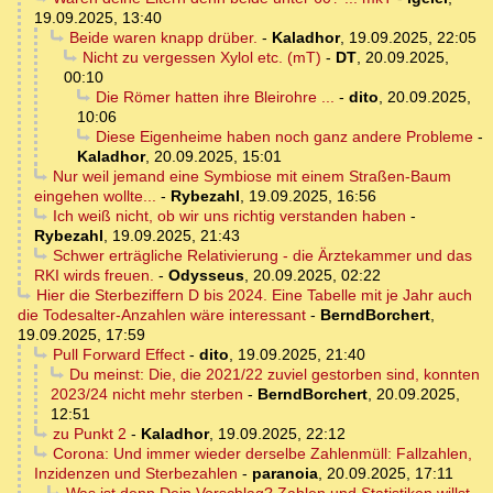
19.09.2025, 13:40
Beide waren knapp drüber.
-
Kaladhor
,
19.09.2025, 22:05
Nicht zu vergessen Xylol etc. (mT)
-
DT
,
20.09.2025,
00:10
Die Römer hatten ihre Bleirohre ...
-
dito
,
20.09.2025,
10:06
Diese Eigenheime haben noch ganz andere Probleme
-
Kaladhor
,
20.09.2025, 15:01
Nur weil jemand eine Symbiose mit einem Straßen-Baum
eingehen wollte...
-
Rybezahl
,
19.09.2025, 16:56
Ich weiß nicht, ob wir uns richtig verstanden haben
-
Rybezahl
,
19.09.2025, 21:43
Schwer erträgliche Relativierung - die Ärztekammer und das
RKI wirds freuen.
-
Odysseus
,
20.09.2025, 02:22
Hier die Sterbeziffern D bis 2024. Eine Tabelle mit je Jahr auch
die Todesalter-Anzahlen wäre interessant
-
BerndBorchert
,
19.09.2025, 17:59
Pull Forward Effect
-
dito
,
19.09.2025, 21:40
Du meinst: Die, die 2021/22 zuviel gestorben sind, konnten
2023/24 nicht mehr sterben
-
BerndBorchert
,
20.09.2025,
12:51
zu Punkt 2
-
Kaladhor
,
19.09.2025, 22:12
Corona: Und immer wieder derselbe Zahlenmüll: Fallzahlen,
Inzidenzen und Sterbezahlen
-
paranoia
,
20.09.2025, 17:11