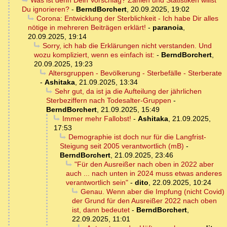
Was ist denn Dein Vorschlag? Zahlen und Statistiken willst
Du ignorieren?
-
BerndBorchert
,
20.09.2025, 19:02
Corona: Entwicklung der Sterblichkeit - Ich habe Dir alles
nötige in mehreren Beiträgen erklärt!
-
paranoia
,
20.09.2025, 19:14
Sorry, ich hab die Erklärungen nicht verstanden. Und
wozu kompliziert, wenn es einfach ist:
-
BerndBorchert
,
20.09.2025, 19:23
Altersgruppen - Bevölkerung - Sterbefälle - Sterberate
-
Ashitaka
,
21.09.2025, 13:34
Sehr gut, da ist ja die Aufteilung der jährlichen
Sterbeziffern nach Todesalter-Gruppen
-
BerndBorchert
,
21.09.2025, 15:49
Immer mehr Fallobst!
-
Ashitaka
,
21.09.2025,
17:53
Demographie ist doch nur für die Langfrist-
Steigung seit 2005 verantwortlich (mB)
-
BerndBorchert
,
21.09.2025, 23:46
"Für den Ausreißer nach oben in 2022 aber
auch ... nach unten in 2024 muss etwas anderes
verantwortlich sein"
-
dito
,
22.09.2025, 10:24
Genau. Wenn aber die Impfung (nicht Covid)
der Grund für den Ausreißer 2022 nach oben
ist, dann bedeutet
-
BerndBorchert
,
22.09.2025, 11:01