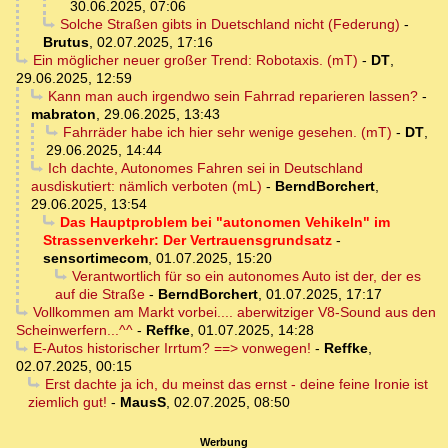
30.06.2025, 07:06
Solche Straßen gibts in Duetschland nicht (Federung)
-
Brutus
,
02.07.2025, 17:16
Ein möglicher neuer großer Trend: Robotaxis. (mT)
-
DT
,
29.06.2025, 12:59
Kann man auch irgendwo sein Fahrrad reparieren lassen?
-
mabraton
,
29.06.2025, 13:43
Fahrräder habe ich hier sehr wenige gesehen. (mT)
-
DT
,
29.06.2025, 14:44
Ich dachte, Autonomes Fahren sei in Deutschland
ausdiskutiert: nämlich verboten (mL)
-
BerndBorchert
,
29.06.2025, 13:54
Das Hauptproblem bei "autonomen Vehikeln" im
Strassenverkehr: Der Vertrauensgrundsatz
-
sensortimecom
,
01.07.2025, 15:20
Verantwortlich für so ein autonomes Auto ist der, der es
auf die Straße
-
BerndBorchert
,
01.07.2025, 17:17
Vollkommen am Markt vorbei.... aberwitziger V8-Sound aus den
Scheinwerfern...^^
-
Reffke
,
01.07.2025, 14:28
E-Autos historischer Irrtum? ==> vonwegen!
-
Reffke
,
02.07.2025, 00:15
Erst dachte ja ich, du meinst das ernst - deine feine Ironie ist
ziemlich gut!
-
MausS
,
02.07.2025, 08:50
Werbung