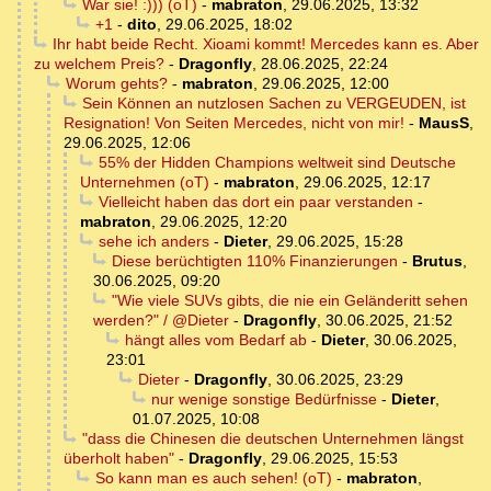
War sie! :))) (oT)
-
mabraton
,
29.06.2025, 13:32
+1
-
dito
,
29.06.2025, 18:02
Ihr habt beide Recht. Xioami kommt! Mercedes kann es. Aber
zu welchem Preis?
-
Dragonfly
,
28.06.2025, 22:24
Worum gehts?
-
mabraton
,
29.06.2025, 12:00
Sein Können an nutzlosen Sachen zu VERGEUDEN, ist
Resignation! Von Seiten Mercedes, nicht von mir!
-
MausS
,
29.06.2025, 12:06
55% der Hidden Champions weltweit sind Deutsche
Unternehmen (oT)
-
mabraton
,
29.06.2025, 12:17
Vielleicht haben das dort ein paar verstanden
-
mabraton
,
29.06.2025, 12:20
sehe ich anders
-
Dieter
,
29.06.2025, 15:28
Diese berüchtigten 110% Finanzierungen
-
Brutus
,
30.06.2025, 09:20
"Wie viele SUVs gibts, die nie ein Geländeritt sehen
werden?" / @Dieter
-
Dragonfly
,
30.06.2025, 21:52
hängt alles vom Bedarf ab
-
Dieter
,
30.06.2025,
23:01
Dieter
-
Dragonfly
,
30.06.2025, 23:29
nur wenige sonstige Bedürfnisse
-
Dieter
,
01.07.2025, 10:08
"dass die Chinesen die deutschen Unternehmen längst
überholt haben"
-
Dragonfly
,
29.06.2025, 15:53
So kann man es auch sehen! (oT)
-
mabraton
,