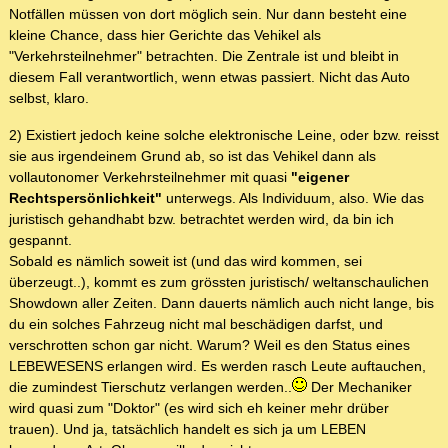
Notfällen müssen von dort möglich sein. Nur dann besteht eine
kleine Chance, dass hier Gerichte das Vehikel als
"Verkehrsteilnehmer" betrachten. Die Zentrale ist und bleibt in
diesem Fall verantwortlich, wenn etwas passiert. Nicht das Auto
selbst, klaro.
2) Existiert jedoch keine solche elektronische Leine, oder bzw. reisst
sie aus irgendeinem Grund ab, so ist das Vehikel dann als
vollautonomer Verkehrsteilnehmer mit quasi
"eigener
Rechtspersönlichkeit"
unterwegs. Als Individuum, also. Wie das
juristisch gehandhabt bzw. betrachtet werden wird, da bin ich
gespannt.
Sobald es nämlich soweit ist (und das wird kommen, sei
überzeugt..), kommt es zum grössten juristisch/ weltanschaulichen
Showdown aller Zeiten. Dann dauerts nämlich auch nicht lange, bis
du ein solches Fahrzeug nicht mal beschädigen darfst, und
verschrotten schon gar nicht. Warum? Weil es den Status eines
LEBEWESENS erlangen wird. Es werden rasch Leute auftauchen,
die zumindest Tierschutz verlangen werden..
Der Mechaniker
wird quasi zum "Doktor" (es wird sich eh keiner mehr drüber
trauen). Und ja, tatsächlich handelt es sich ja um LEBEN