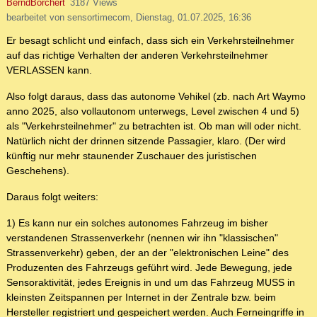
BerndBorchert
3187 Views
bearbeitet von sensortimecom, Dienstag, 01.07.2025, 16:36
Er besagt schlicht und einfach, dass sich ein Verkehrsteilnehmer
auf das richtige Verhalten der anderen Verkehrsteilnehmer
VERLASSEN kann.
Also folgt daraus, dass das autonome Vehikel (zb. nach Art Waymo
anno 2025, also vollautonom unterwegs, Level zwischen 4 und 5)
als "Verkehrsteilnehmer" zu betrachten ist. Ob man will oder nicht.
Natürlich nicht der drinnen sitzende Passagier, klaro. (Der wird
künftig nur mehr staunender Zuschauer des juristischen
Geschehens).
Daraus folgt weiters:
1) Es kann nur ein solches autonomes Fahrzeug im bisher
verstandenen Strassenverkehr (nennen wir ihn "klassischen"
Strassenverkehr) geben, der an der "elektronischen Leine" des
Produzenten des Fahrzeugs geführt wird. Jede Bewegung, jede
Sensoraktivität, jedes Ereignis in und um das Fahrzeug MUSS in
kleinsten Zeitspannen per Internet in der Zentrale bzw. beim
Hersteller registriert und gespeichert werden. Auch Ferneingriffe in