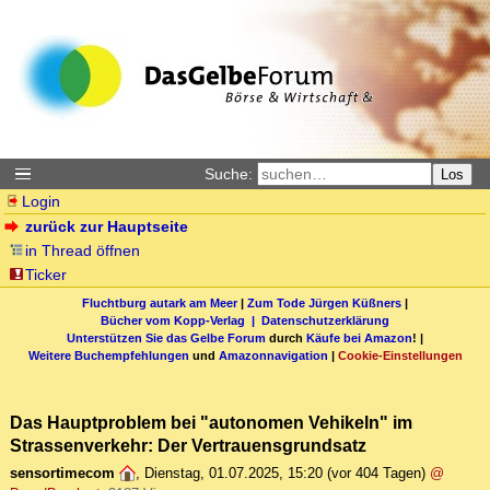
Suche:
Los
Login
zurück zur Hauptseite
in Thread öffnen
Ticker
Fluchtburg autark am Meer
|
Zum Tode Jürgen Küßners
|
Bücher vom Kopp-Verlag |
Datenschutzerklärung
Unterstützen Sie das Gelbe Forum
durch
Käufe bei Amazon
! |
Weitere Buchempfehlungen
und
Amazonnavigation
|
Cookie-Einstellungen
Das Hauptproblem bei "autonomen Vehikeln" im
Strassenverkehr: Der Vertrauensgrundsatz
sensortimecom
,
Dienstag, 01.07.2025, 15:20
(vor 404 Tagen)
@