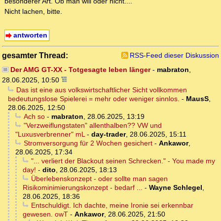
besonderer Art. Ob man will oder nicht....
Nicht lachen, bitte.
antworten
gesamter Thread:
RSS-Feed dieser Diskussion
Der AMG GT-XX - Totgesagte leben länger
-
mabraton
,
28.06.2025, 10:50
Das ist eine aus volkswirtschaftlicher Sicht vollkommen
bedeutungslose Spielerei = mehr oder weniger sinnlos.
-
MausS
,
28.06.2025, 12:50
Ach so
-
mabraton
,
28.06.2025, 13:19
"Verzweiflungstaten" allenthalben?? VW und
"Luxusverbrenner" mL
-
day-trader
,
28.06.2025, 15:11
Stromversorgung für 2 Wochen gesichert
-
Ankawor
,
28.06.2025, 17:34
"... verliert der Blackout seinen Schrecken." - You made my
day!
-
dito
,
28.06.2025, 18:13
Überlebenskonzept - oder sollte man sagen
Risikominimierungskonzept - bedarf ...
-
Wayne Schlegel
,
28.06.2025, 18:36
Entschuldigt. Ich dachte, meine Ironie sei erkennbar
gewesen. owT
-
Ankawor
,
28.06.2025, 21:50