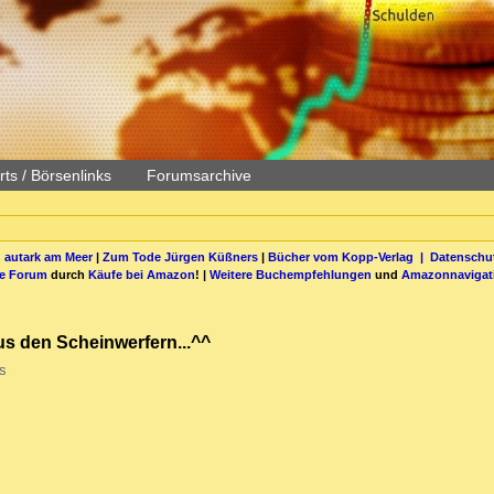
ts / Börsenlinks
Forumsarchive
 autark am Meer
|
Zum Tode Jürgen Küßners
|
Bücher vom Kopp-Verlag |
Datenschut
be Forum
durch
Käufe bei Amazon
! |
Weitere Buchempfehlungen
und
Amazonnavigat
us den Scheinwerfern...^^
s