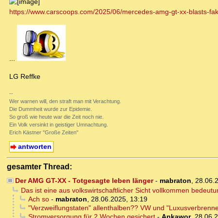
https://www.carscoops.com/2025/06/mercedes-amg-gt-xx-blasts-fake
...
LG Reffke
--
Wer warnen will, den straft man mit Verachtung.
Die Dummheit wurde zur Epidemie.
So groß wie heute war die Zeit noch nie.
Ein Volk versinkt in geistiger Umnachtung.
Erich Kästner "Große Zeiten"
antworten
gesamter Thread:
Der AMG GT-XX - Totgesagte leben länger
-
mabraton
,
28.06.
Das ist eine aus volkswirtschaftlicher Sicht vollkommen bedeutu
Ach so
-
mabraton
,
28.06.2025, 13:19
"Verzweiflungstaten" allenthalben?? VW und "Luxusverbrenn
Stromversorgung für 2 Wochen gesichert
-
Ankawor
,
28.06.2