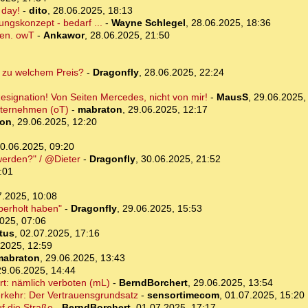
 day!
-
dito
,
28.06.2025, 18:13
ngskonzept - bedarf ...
-
Wayne Schlegel
,
28.06.2025, 18:36
sen. owT
-
Ankawor
,
28.06.2025, 21:50
r zu welchem Preis?
-
Dragonfly
,
28.06.2025, 22:24
ignation! Von Seiten Mercedes, nicht von mir!
-
MausS
,
29.06.2025,
nternehmen (oT)
-
mabraton
,
29.06.2025, 12:17
ton
,
29.06.2025, 12:20
0.06.2025, 09:20
 werden?" / @Dieter
-
Dragonfly
,
30.06.2025, 21:52
:01
7.2025, 10:08
berholt haben"
-
Dragonfly
,
29.06.2025, 15:53
025, 07:06
tus
,
02.07.2025, 17:16
.2025, 12:59
mabraton
,
29.06.2025, 13:43
29.06.2025, 14:44
rt: nämlich verboten (mL)
-
BerndBorchert
,
29.06.2025, 13:54
rkehr: Der Vertrauensgrundsatz
-
sensortimecom
,
01.07.2025, 15:20
uf die Straße
-
BerndBorchert
,
01.07.2025, 17:17