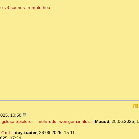
-v8-sounds-from-its-hea...
2025, 10:50
ngslose Spielerei = mehr oder weniger sinnlos.
-
MausS
,
28.06.2025, 
er" mL
-
day-trader
,
28.06.2025, 15:11
025, 17:34