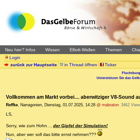
Neu hier? Infos
Wissen
Elliott-Wellen
Themen
Char
Login
zurück zur Hauptseite
in Thread öffnen
Ticker
Fluchtburg
Unterstützen Sie das Gel
Vollkommen am Markt vorbei.... aberwitziger V8-Sound a
Reffke
,
Narragonien
,
Dienstag, 01.07.2025, 14:28
@ mabraton
3462 View
LS,
Sorry, wie zum Hohn...,
der Gipfel der Simulation!
Nun, aber wer soll das bitte ernst nehmen???