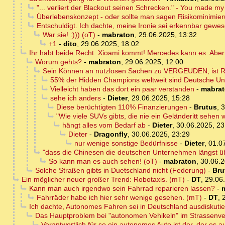
"... verliert der Blackout seinen Schrecken." - You made my
Überlebenskonzept - oder sollte man sagen Risikominimieru
Entschuldigt. Ich dachte, meine Ironie sei erkennbar gewe
War sie! :))) (oT)
-
mabraton
,
29.06.2025, 13:32
+1
-
dito
,
29.06.2025, 18:02
Ihr habt beide Recht. Xioami kommt! Mercedes kann es. Abe
Worum gehts?
-
mabraton
,
29.06.2025, 12:00
Sein Können an nutzlosen Sachen zu VERGEUDEN, ist Res
55% der Hidden Champions weltweit sind Deutsche U
Vielleicht haben das dort ein paar verstanden
-
mabra
sehe ich anders
-
Dieter
,
29.06.2025, 15:28
Diese berüchtigten 110% Finanzierungen
-
Brutus
,
3
"Wie viele SUVs gibts, die nie ein Geländeritt sehen
hängt alles vom Bedarf ab
-
Dieter
,
30.06.2025, 23
Dieter
-
Dragonfly
,
30.06.2025, 23:29
nur wenige sonstige Bedürfnisse
-
Dieter
,
01.0
"dass die Chinesen die deutschen Unternehmen längst ü
So kann man es auch sehen! (oT)
-
mabraton
,
30.06.2
Solche Straßen gibts in Duetschland nicht (Federung)
-
Bru
Ein möglicher neuer großer Trend: Robotaxis. (mT)
-
DT
,
29.06
Kann man auch irgendwo sein Fahrrad reparieren lassen?
-
Fahrräder habe ich hier sehr wenige gesehen. (mT)
-
DT
,
Ich dachte, Autonomes Fahren sei in Deutschland ausdiskutie
Das Hauptproblem bei "autonomen Vehikeln" im Strassenve
Verantwortlich für so ein autonomes Auto ist der, der es a