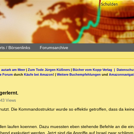
ts / Börsenlinks
Forumsarchive
 autark am Meer
|
Zum Tode Jürgen Küßners
|
Bücher vom Kopp-Verlag |
Datenschut
be Forum
durch
Käufe bei Amazon
! |
Weitere Buchempfehlungen
und
Amazonnavigat
gerlernt.
43 Views
tzt. Die Kommandostruktur wurde so effektiv getroffen, dass da kein
ellen laufen koennen. Dazu muessten eben stehende Befehle an die ei
chend exekutiert werden. Jetzt sind die Angriffe auf Israel zwar schlimm