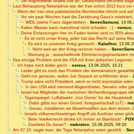
2te Angriffswelle Israels rollt an, Deutschland verurteilt dag
Laut Behauptung Netanjahus war der Iran schon 2012 kurz vor 
Wenn der Iran eine pakistanische Atombombe nimmt und auf Is
Vor ein paar Wochen hast die Zerstörung Gaza's relativiert
WEIL (siehe Franz Jägerstetter)
-
SevenSamurai
,
14.06.
Kaltes Wasser kann manchmal nicht schaden. ;-)
-
nereus
,
Deine Einlassungen hier im Faden bisher sind zu 90% absolut
Es ist nicht unser Krieg, jeder hat das Recht auf seine Me
Es wird zu unserem Krieg gemacht
-
Kaladhor
,
13.06.2
Nicht weil wir den Krieg verloren haben.
-
SevenSamu
Meinung ja - ausscheifende Eliminierungsphantasien nei
Das einzige Problem sind die VSA mit ihren jüdischen Legionen a
Ich habe mich leider geirrt.
-
nereus
,
13.06.2025, 15:21
Leider gibt es noch das Problem der demokratisch gewählt
Geht mir genauso, wobei Joe Sixpack ist schlimmer dran
-
Trump wäre nicht Präsident, wenn er nicht erpressbar wäre
In den USA wird niemand Abgeordneter, Senator oder gar
Israel hat Mitglieder der iranischen Verhandlungsgruppe elim
Tagesspiegel: Luftabwehr „Iron Dome“ für die Hauptstadt
Dafür gibts nur einen Grund: Kriegswirtschaft (oT)
-
ma
Genau, installieren wir Abwehrwaffen aus dem letzten 
Israels völkerrechtswidriger Angriff als Auslöser einer glo
Beim Voelkerrecht denke ich immer an Baerbock!
-
FOX
Zweifelst Du daran?
-
mabraton
,
15.06.2025, 09:20
Am 07.10. sagte man, die Tage Netanjahus seien gezählt.
-
Sev