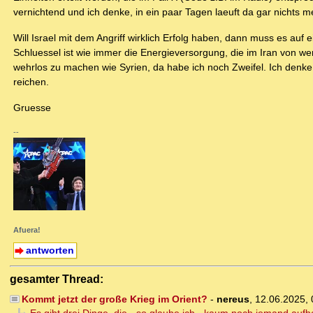
vernichtend und ich denke, in ein paar Tagen laeuft da gar nichts me
Will Israel mit dem Angriff wirklich Erfolg haben, dann muss es 
Schluessel ist wie immer die Energieversorgung, die im Iran von w
wehrlos zu machen wie Syrien, da habe ich noch Zweifel. Ich denk
reichen.
Gruesse
--
Afuera!
antworten
gesamter Thread:
Kommt jetzt der große Krieg im Orient?
-
nereus
,
12.06.2025,
Es gibt drei Dinge, die - so glaube ich - kaum noch jemand aufh