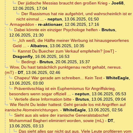
Der jüdische Messias braucht den großen Krieg
-
Joe68
,
12.06.2025, 17:04
Der Rassismus hat nie aufgehört, und wahrscheinlich ist er
nicht einmal ...
-
neptun
,
13.06.2025, 01:50
Armageddon
-
re-aktionaer
,
12.06.2025, 17:16
Dabei könnte ein einziger Psychologe helfen
-
Brutus
,
12.06.2025, 21:30
„Ich weiß, die Hälfte meiner Werbung ist hinausgeworfenes
Geld ...
-
Albatros
,
13.06.2025, 10:35
Kannst Du Buecher zum Verkauf empfeheln? [owT]
-
Dragonfly
,
16.06.2025, 16:53
Bedingt
-
Brutus
,
20.06.2025, 15:37
Wow, Du hast tatsächlich punktgenau recht gehabt, nereus.
(mT)
-
DT
,
13.06.2025, 02:46
Chapeu! War gerade am schreiben... Kein Text
-
WhiteEagle
,
13.06.2025, 03:00
Präventivschlag ist ein Euphemismus für Angriffskrieg,
besonders wenn sogar offiziell ...
-
neptun
,
13.06.2025, 05:53
Vertiefe diese Information bitte
-
Brutus
,
13.06.2025, 09:04
Wie Recht Du leider hattest: Geht gerade los mit Angriffen auf
iranische Atomeinrichtungen.
-
WhiteEagle
,
13.06.2025, 02:56
Sieht aus als wäre der iranische Generalstabschef
Mohammad Bagheri eliminiert worden, sowie (mL)
-
DT
,
13.06.2025, 03:13
Das sieht alles gar nicht gut aus. Viele Leute profitieren vom