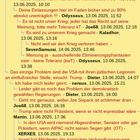
13.06.2025, 10:10
Deine Einlassungen hier im Faden bisher sind zu 90%
absolut unerträglich !!!
-
Odysseus
,
13.06.2025, 11:52
Es ist nicht unser Krieg, jeder hat das Recht auf seine
Meinung, bitte mehr Toleranz kT
-
Joe68
,
13.06.2025, 12:18
Es wird zu unserem Krieg gemacht
-
Kaladhor
,
13.06.2025, 13:16
Nicht weil wir den Krieg verloren haben.
-
SevenSamurai
,
14.06.2025, 13:46
Meinung ja - ausscheifende Eliminierungsphantasien
nein - keine Toleranz (kwT)
-
Odysseus
,
13.06.2025,
13:38
Das einzige Problem sind die VSA mit ihren jüdischen Legionen
an einflußreicher Stelle, einschl. Trump.
-
Dieter
,
13.06.2025, 14:07
Ich habe mich leider geirrt.
-
nereus
,
13.06.2025, 15:21
Leider gibt es noch das Problem der demokratisch
gewählten Regierungen.
-
Dieter
,
13.06.2025, 16:00
Geht mir genauso, wobei Joe Sixpack ist schlimmer dran
-
Joe68
,
13.06.2025, 16:16
Trump wäre nicht Präsident, wenn er nicht erpressbar wäre
-
Martin
,
13.06.2025, 17:36
In den USA wird niemand Abgeordneter, Senator oder gar
Präsident, wenn AIPAC nicht seinen Segen gibt. (OT)
-
XERXES
,
13.06.2025, 19:13
Israel hat Mitglieder der iranischen Verhandlungsgruppe