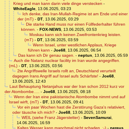
Krieg und man kann darin viele dinge verstecken
-
WhiteEagle
,
13.06.2025, 03:23
Ich denke, das Iran-Mullah-Regime ist am Ende und einer
der (mT)
-
DT
,
13.06.2025, 03:29
Die starke Hand muss nur einen Füllfederhalter führen
können.
-
FOX-NEWS
,
13.06.2025, 03:53
Moskau kann sich keinen Zweifrontenkrieg leisten.
(mT)
-
DT
,
13.06.2025, 03:59
Wenn Israel, unter westlichen Applaus, Kriege
führen kann
-
Joe68
,
13.06.2025, 06:54
Das kann ich Dir genau sagen.
-
neptun
,
13.06.2025, 05:59
Auch die Natanz nuclear facility im Iran wurde angegriffen.
(mL)
-
DT
,
13.06.2025, 03:56
2te Angriffswelle Israels rollt an, Deutschland verurteilt
dagegen Irans Angriff auf Israel aufs Schärfste!
-
Joe68
,
13.06.2025, 12:43
Laut Behauptung Netanjahus war der Iran schon 2012 kurz vor
der Atombombe.....
-
Joe68
,
13.06.2025, 08:18
Wenn der Iran eine pakistanische Atombombe nimmt und auf
Israel wirft, (mT)
-
DT
,
13.06.2025, 09:41
Vor ein paar Wochen hast die Zerstörung Gaza's relativiert,
oder täusche ich mich?
-
Joe68
,
13.06.2025, 10:09
WEIL (siehe Franz Jägerstetter)
-
SevenSamurai
,
14.06.2025, 16:59
Kaltes Wasser kann manchmal nicht schaden. ;-)
-
nereus
,