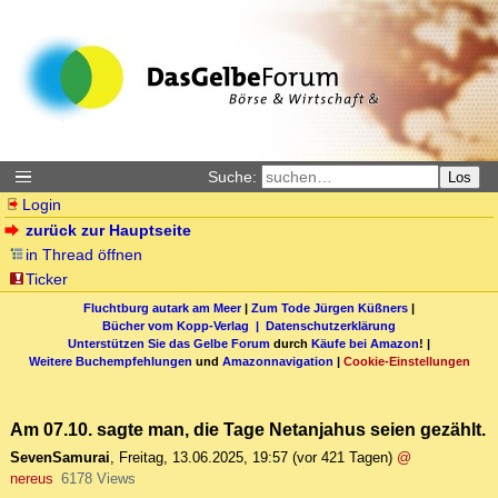
Suche:
Los
Login
zurück zur Hauptseite
in Thread öffnen
Ticker
Fluchtburg autark am Meer
|
Zum Tode Jürgen Küßners
|
Bücher vom Kopp-Verlag |
Datenschutzerklärung
Unterstützen Sie das Gelbe Forum
durch
Käufe bei Amazon
! |
Weitere Buchempfehlungen
und
Amazonnavigation
|
Cookie-Einstellungen
Am 07.10. sagte man, die Tage Netanjahus seien gezählt.
SevenSamurai
,
Freitag, 13.06.2025, 19:57
(vor 421 Tagen)
@
nereus
6178 Views