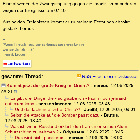
Einmal wegen der Zwangsimpfung gegen die Israelis, zum anderen
wegen der Ereignisse am 07.10.
Aus beiden Ereignissen kommt er zu meinem Erstaunen absolut
gestärkt heraus.
--
"Wenn ihr euch fragt, wie es damals passieren konnte:
weil sie damals (...)."
Henryk Broder
antworten
gesamter Thread:
RSS-Feed dieser Diskussion
Kommt jetzt der große Krieg im Orient?
-
nereus
,
12.06.2025,
08:21
Es gibt drei Dinge, die - so glaube ich - kaum noch jemand
aufhalten kann
-
sensortimecom
,
12.06.2025, 08:43
Und der lachende Dritte: China?!
-
Joe68
,
12.06.2025, 09:01
Selbst die Attacke auf die Bomber passt dazu
-
Brutus
,
12.06.2025, 13:40
Was ist, wenn Russland erklärt, den Iran unter seinen Atom-
Schutzschirm zu nehmen ?
-
Odysseus
,
12.06.2025, 13:45
Das wird nicht passieren.
-
nereus
,
12.06.2025, 16:00