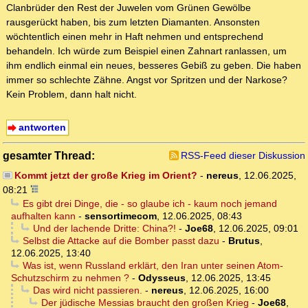
Clanbrüder den Rest der Juwelen vom Grünen Gewölbe
rausgerückt haben, bis zum letzten Diamanten. Ansonsten
wöchtentlich einen mehr in Haft nehmen und entsprechend
behandeln. Ich würde zum Beispiel einen Zahnart ranlassen, um
ihm endlich einmal ein neues, besseres Gebiß zu geben. Die haben
immer so schlechte Zähne. Angst vor Spritzen und der Narkose?
Kein Problem, dann halt nicht.
antworten
gesamter Thread:
RSS-Feed dieser Diskussion
Kommt jetzt der große Krieg im Orient?
-
nereus
,
12.06.2025,
08:21
Es gibt drei Dinge, die - so glaube ich - kaum noch jemand
aufhalten kann
-
sensortimecom
,
12.06.2025, 08:43
Und der lachende Dritte: China?!
-
Joe68
,
12.06.2025, 09:01
Selbst die Attacke auf die Bomber passt dazu
-
Brutus
,
12.06.2025, 13:40
Was ist, wenn Russland erklärt, den Iran unter seinen Atom-
Schutzschirm zu nehmen ?
-
Odysseus
,
12.06.2025, 13:45
Das wird nicht passieren.
-
nereus
,
12.06.2025, 16:00
Der jüdische Messias braucht den großen Krieg
-
Joe68
,