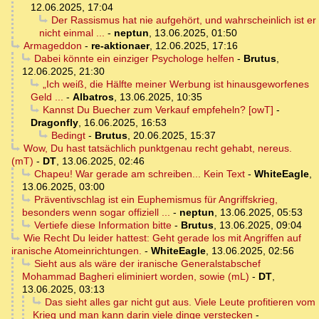
12.06.2025, 17:04
Der Rassismus hat nie aufgehört, und wahrscheinlich ist er
nicht einmal ...
-
neptun
,
13.06.2025, 01:50
Armageddon
-
re-aktionaer
,
12.06.2025, 17:16
Dabei könnte ein einziger Psychologe helfen
-
Brutus
,
12.06.2025, 21:30
„Ich weiß, die Hälfte meiner Werbung ist hinausgeworfenes
Geld ...
-
Albatros
,
13.06.2025, 10:35
Kannst Du Buecher zum Verkauf empfeheln? [owT]
-
Dragonfly
,
16.06.2025, 16:53
Bedingt
-
Brutus
,
20.06.2025, 15:37
Wow, Du hast tatsächlich punktgenau recht gehabt, nereus.
(mT)
-
DT
,
13.06.2025, 02:46
Chapeu! War gerade am schreiben... Kein Text
-
WhiteEagle
,
13.06.2025, 03:00
Präventivschlag ist ein Euphemismus für Angriffskrieg,
besonders wenn sogar offiziell ...
-
neptun
,
13.06.2025, 05:53
Vertiefe diese Information bitte
-
Brutus
,
13.06.2025, 09:04
Wie Recht Du leider hattest: Geht gerade los mit Angriffen auf
iranische Atomeinrichtungen.
-
WhiteEagle
,
13.06.2025, 02:56
Sieht aus als wäre der iranische Generalstabschef
Mohammad Bagheri eliminiert worden, sowie (mL)
-
DT
,
13.06.2025, 03:13
Das sieht alles gar nicht gut aus. Viele Leute profitieren vom
Krieg und man kann darin viele dinge verstecken
-