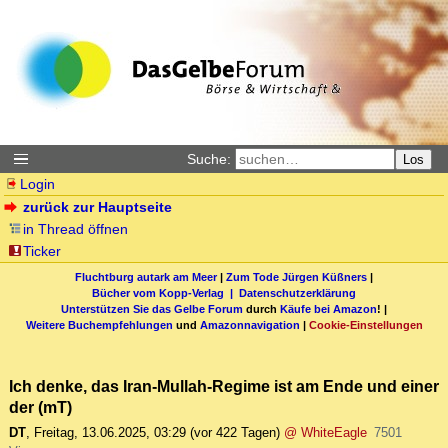
Suche:
Los
Login
zurück zur Hauptseite
in Thread öffnen
Ticker
Fluchtburg autark am Meer
|
Zum Tode Jürgen Küßners
|
Bücher vom Kopp-Verlag |
Datenschutzerklärung
Unterstützen Sie das Gelbe Forum
durch
Käufe bei Amazon
! |
Weitere Buchempfehlungen
und
Amazonnavigation
|
Cookie-Einstellungen
Ich denke, das Iran-Mullah-Regime ist am Ende und einer
der (mT)
DT
,
Freitag, 13.06.2025, 03:29
(vor 422 Tagen)
@ WhiteEagle
7501