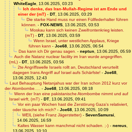
WhiteEagle
,
13.06.2025, 03:23
Ich denke, das Iran-Mullah-Regime ist am Ende und
einer der (mT)
-
DT
,
13.06.2025, 03:29
Die starke Hand muss nur einen Füllfederhalter führen
können.
-
FOX-NEWS
,
13.06.2025, 03:53
Moskau kann sich keinen Zweifrontenkrieg leisten.
(mT)
-
DT
,
13.06.2025, 03:59
Wenn Israel, unter westlichen Applaus, Kriege
führen kann
-
Joe68
,
13.06.2025, 06:54
Das kann ich Dir genau sagen.
-
neptun
,
13.06.2025, 05:59
Auch die Natanz nuclear facility im Iran wurde angegriffen.
(mL)
-
DT
,
13.06.2025, 03:56
2te Angriffswelle Israels rollt an, Deutschland verurteilt
dagegen Irans Angriff auf Israel aufs Schärfste!
-
Joe68
,
13.06.2025, 12:43
Laut Behauptung Netanjahus war der Iran schon 2012 kurz vor
der Atombombe.....
-
Joe68
,
13.06.2025, 08:18
Wenn der Iran eine pakistanische Atombombe nimmt und auf
Israel wirft, (mT)
-
DT
,
13.06.2025, 09:41
Vor ein paar Wochen hast die Zerstörung Gaza's relativiert,
oder täusche ich mich?
-
Joe68
,
13.06.2025, 10:09
WEIL (siehe Franz Jägerstetter)
-
SevenSamurai
,
14.06.2025, 16:59
Kaltes Wasser kann manchmal nicht schaden. ;-)
-
nereus
,
13.06.2025, 10:10