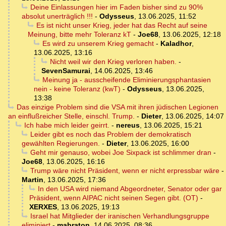
Deine Einlassungen hier im Faden bisher sind zu 90%
absolut unerträglich !!!
-
Odysseus
,
13.06.2025, 11:52
Es ist nicht unser Krieg, jeder hat das Recht auf seine
Meinung, bitte mehr Toleranz kT
-
Joe68
,
13.06.2025, 12:18
Es wird zu unserem Krieg gemacht
-
Kaladhor
,
13.06.2025, 13:16
Nicht weil wir den Krieg verloren haben.
-
SevenSamurai
,
14.06.2025, 13:46
Meinung ja - ausscheifende Eliminierungsphantasien
nein - keine Toleranz (kwT)
-
Odysseus
,
13.06.2025,
13:38
Das einzige Problem sind die VSA mit ihren jüdischen Legionen
an einflußreicher Stelle, einschl. Trump.
-
Dieter
,
13.06.2025, 14:07
Ich habe mich leider geirrt.
-
nereus
,
13.06.2025, 15:21
Leider gibt es noch das Problem der demokratisch
gewählten Regierungen.
-
Dieter
,
13.06.2025, 16:00
Geht mir genauso, wobei Joe Sixpack ist schlimmer dran
-
Joe68
,
13.06.2025, 16:16
Trump wäre nicht Präsident, wenn er nicht erpressbar wäre
-
Martin
,
13.06.2025, 17:36
In den USA wird niemand Abgeordneter, Senator oder gar
Präsident, wenn AIPAC nicht seinen Segen gibt. (OT)
-
XERXES
,
13.06.2025, 19:13
Israel hat Mitglieder der iranischen Verhandlungsgruppe
eliminiert
-
mabraton
,
14.06.2025, 08:36