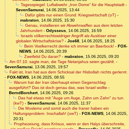
Tagesspiegel: Luftabwehr „Iron Dome“ für die Hauptstadt
-
SevenSamurai
,
14.06.2025, 13:44
Dafür gibts nur einen Grund: Kriegswirtschaft (oT)
-
mabraton
,
14.06.2025, 15:30
Genau, installieren wir Abwehrwaffen aus dem letzten
Jahrhundert
-
Odysseus
,
14.06.2025, 16:59
Israels völkerrechtswidriger Angriff als Auslöser einer
globalen Wirtschaftskrise?
-
Joe68
,
14.06.2025, 18:25
Beim Voelkerrecht denke ich immer an Baerbock!
-
FOX-
NEWS
,
14.06.2025, 20:39
Zweifelst Du daran?
-
mabraton
,
15.06.2025, 09:20
Am 07.10. sagte man, die Tage Netanjahus seien gezählt.
-
SevenSamurai
,
13.06.2025, 19:57
Fakt ist, Iran hat aus dem Schicksal der Hisbollah nichts gerlernt.
-
FOX-NEWS
,
14.06.2025, 08:55
Warum hat der Iran überhaupt einen Gegenschlag
ausgeführt? Das ist doch genau das, was Israel wollte
-
BerndBorchert
,
14.06.2025, 09:26
Das hat etwas mit "Auge um Auge, Zahn um Zahn" zu tun.
(kwT)
-
SevenSamurai
,
14.06.2025, 11:37
Die Moslems und somit auch die Iraner haben ein
Haltungsproblem: Inschallah! (owT)
-
FOX-NEWS
,
14.06.2025,
20:31
Prophezeiung, dass Krösus, wenn er den Halys überschreite,