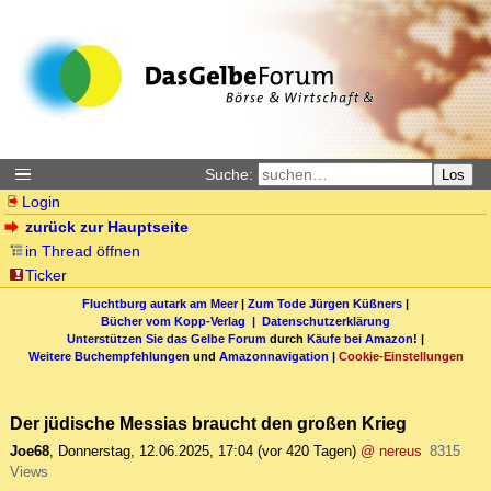
Suche:
Los
Login
zurück zur Hauptseite
in Thread öffnen
Ticker
Fluchtburg autark am Meer
|
Zum Tode Jürgen Küßners
|
Bücher vom Kopp-Verlag |
Datenschutzerklärung
Unterstützen Sie das Gelbe Forum
durch
Käufe bei Amazon
! |
Weitere Buchempfehlungen
und
Amazonnavigation
|
Cookie-Einstellungen
Der jüdische Messias braucht den großen Krieg
Joe68
,
Donnerstag, 12.06.2025, 17:04
(vor 420 Tagen)
@ nereus
8315
Views