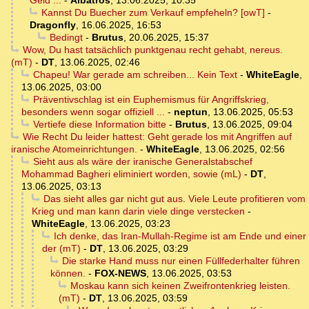
Geld ...
-
Albatros
,
13.06.2025, 10:35
Kannst Du Buecher zum Verkauf empfeheln? [owT]
-
Dragonfly
,
16.06.2025, 16:53
Bedingt
-
Brutus
,
20.06.2025, 15:37
Wow, Du hast tatsächlich punktgenau recht gehabt, nereus.
(mT)
-
DT
,
13.06.2025, 02:46
Chapeu! War gerade am schreiben... Kein Text
-
WhiteEagle
,
13.06.2025, 03:00
Präventivschlag ist ein Euphemismus für Angriffskrieg,
besonders wenn sogar offiziell ...
-
neptun
,
13.06.2025, 05:53
Vertiefe diese Information bitte
-
Brutus
,
13.06.2025, 09:04
Wie Recht Du leider hattest: Geht gerade los mit Angriffen auf
iranische Atomeinrichtungen.
-
WhiteEagle
,
13.06.2025, 02:56
Sieht aus als wäre der iranische Generalstabschef
Mohammad Bagheri eliminiert worden, sowie (mL)
-
DT
,
13.06.2025, 03:13
Das sieht alles gar nicht gut aus. Viele Leute profitieren vom
Krieg und man kann darin viele dinge verstecken
-
WhiteEagle
,
13.06.2025, 03:23
Ich denke, das Iran-Mullah-Regime ist am Ende und einer
der (mT)
-
DT
,
13.06.2025, 03:29
Die starke Hand muss nur einen Füllfederhalter führen
können.
-
FOX-NEWS
,
13.06.2025, 03:53
Moskau kann sich keinen Zweifrontenkrieg leisten.
(mT)
-
DT
,
13.06.2025, 03:59