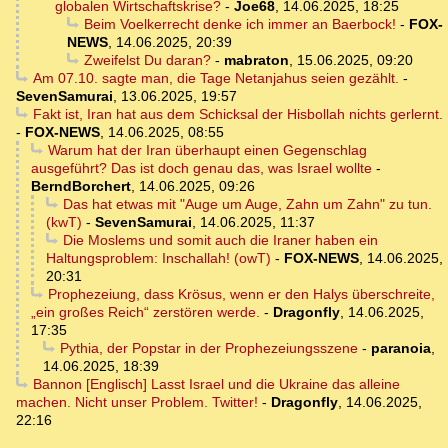
globalen Wirtschaftskrise?
-
Joe68
,
14.06.2025, 18:25
Beim Voelkerrecht denke ich immer an Baerbock!
-
FOX-
NEWS
,
14.06.2025, 20:39
Zweifelst Du daran?
-
mabraton
,
15.06.2025, 09:20
Am 07.10. sagte man, die Tage Netanjahus seien gezählt.
-
SevenSamurai
,
13.06.2025, 19:57
Fakt ist, Iran hat aus dem Schicksal der Hisbollah nichts gerlernt.
-
FOX-NEWS
,
14.06.2025, 08:55
Warum hat der Iran überhaupt einen Gegenschlag
ausgeführt? Das ist doch genau das, was Israel wollte
-
BerndBorchert
,
14.06.2025, 09:26
Das hat etwas mit "Auge um Auge, Zahn um Zahn" zu tun.
(kwT)
-
SevenSamurai
,
14.06.2025, 11:37
Die Moslems und somit auch die Iraner haben ein
Haltungsproblem: Inschallah! (owT)
-
FOX-NEWS
,
14.06.2025,
20:31
Prophezeiung, dass Krösus, wenn er den Halys überschreite,
„ein großes Reich“ zerstören werde.
-
Dragonfly
,
14.06.2025,
17:35
Pythia, der Popstar in der Prophezeiungsszene
-
paranoia
,
14.06.2025, 18:39
Bannon [Englisch] Lasst Israel und die Ukraine das alleine
machen. Nicht unser Problem. Twitter!
-
Dragonfly
,
14.06.2025,
22:16