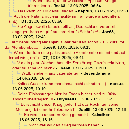
Wenn Israel, unter westlichen Applaus, Kriege
führen kann
-
Joe68
,
13.06.2025, 06:54
Das kann ich Dir genau sagen.
-
neptun
,
13.06.2025, 05:59
Auch die Natanz nuclear facility im Iran wurde angegriffen.
(mL)
-
DT
,
13.06.2025, 03:56
2te Angriffswelle Israels rollt an, Deutschland verurteilt
dagegen Irans Angriff auf Israel aufs Schärfste!
-
Joe68
,
13.06.2025, 12:43
Laut Behauptung Netanjahus war der Iran schon 2012 kurz vor
der Atombombe.....
-
Joe68
,
13.06.2025, 08:18
Wenn der Iran eine pakistanische Atombombe nimmt und auf
Israel wirft, (mT)
-
DT
,
13.06.2025, 09:41
Vor ein paar Wochen hast die Zerstörung Gaza's relativiert,
oder täusche ich mich?
-
Joe68
,
13.06.2025, 10:09
WEIL (siehe Franz Jägerstetter)
-
SevenSamurai
,
14.06.2025, 16:59
Kaltes Wasser kann manchmal nicht schaden. ;-)
-
nereus
,
13.06.2025, 10:10
Deine Einlassungen hier im Faden bisher sind zu 90%
absolut unerträglich !!!
-
Odysseus
,
13.06.2025, 11:52
Es ist nicht unser Krieg, jeder hat das Recht auf seine
Meinung, bitte mehr Toleranz kT
-
Joe68
,
13.06.2025, 12:18
Es wird zu unserem Krieg gemacht
-
Kaladhor
,
13.06.2025, 13:16
Nicht weil wir den Krieg verloren haben.
-