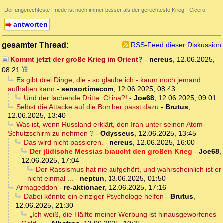
--
Der ungerechteste Friede ist noch immer besser als der gerechteste Krieg - Cicero
antworten
gesamter Thread:
RSS-Feed dieser Diskussion
Kommt jetzt der große Krieg im Orient?
-
nereus
,
12.06.2025,
08:21
Es gibt drei Dinge, die - so glaube ich - kaum noch jemand
aufhalten kann
-
sensortimecom
,
12.06.2025, 08:43
Und der lachende Dritte: China?!
-
Joe68
,
12.06.2025, 09:01
Selbst die Attacke auf die Bomber passt dazu
-
Brutus
,
12.06.2025, 13:40
Was ist, wenn Russland erklärt, den Iran unter seinen Atom-
Schutzschirm zu nehmen ?
-
Odysseus
,
12.06.2025, 13:45
Das wird nicht passieren.
-
nereus
,
12.06.2025, 16:00
Der jüdische Messias braucht den großen Krieg
-
Joe68
,
12.06.2025, 17:04
Der Rassismus hat nie aufgehört, und wahrscheinlich ist er
nicht einmal ...
-
neptun
,
13.06.2025, 01:50
Armageddon
-
re-aktionaer
,
12.06.2025, 17:16
Dabei könnte ein einziger Psychologe helfen
-
Brutus
,
12.06.2025, 21:30
„Ich weiß, die Hälfte meiner Werbung ist hinausgeworfenes