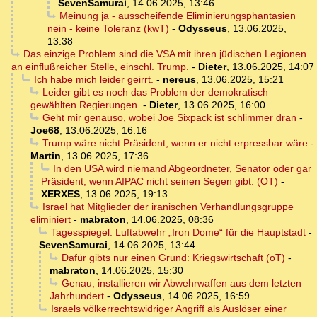
SevenSamurai
,
14.06.2025, 13:46
Meinung ja - ausscheifende Eliminierungsphantasien
nein - keine Toleranz (kwT)
-
Odysseus
,
13.06.2025,
13:38
Das einzige Problem sind die VSA mit ihren jüdischen Legionen
an einflußreicher Stelle, einschl. Trump.
-
Dieter
,
13.06.2025, 14:07
Ich habe mich leider geirrt.
-
nereus
,
13.06.2025, 15:21
Leider gibt es noch das Problem der demokratisch
gewählten Regierungen.
-
Dieter
,
13.06.2025, 16:00
Geht mir genauso, wobei Joe Sixpack ist schlimmer dran
-
Joe68
,
13.06.2025, 16:16
Trump wäre nicht Präsident, wenn er nicht erpressbar wäre
-
Martin
,
13.06.2025, 17:36
In den USA wird niemand Abgeordneter, Senator oder gar
Präsident, wenn AIPAC nicht seinen Segen gibt. (OT)
-
XERXES
,
13.06.2025, 19:13
Israel hat Mitglieder der iranischen Verhandlungsgruppe
eliminiert
-
mabraton
,
14.06.2025, 08:36
Tagesspiegel: Luftabwehr „Iron Dome“ für die Hauptstadt
-
SevenSamurai
,
14.06.2025, 13:44
Dafür gibts nur einen Grund: Kriegswirtschaft (oT)
-
mabraton
,
14.06.2025, 15:30
Genau, installieren wir Abwehrwaffen aus dem letzten
Jahrhundert
-
Odysseus
,
14.06.2025, 16:59
Israels völkerrechtswidriger Angriff als Auslöser einer