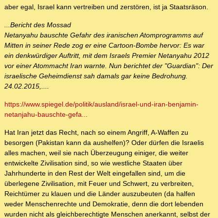
aber egal, Israel kann vertreiben und zerstören, ist ja Staatsräson.
...Bericht des Mossad
Netanyahu bauschte Gefahr des iranischen Atomprogramms auf
Mitten in seiner Rede zog er eine Cartoon-Bombe hervor: Es war
ein denkwürdiger Auftritt, mit dem Israels Premier Netanyahu 2012
vor einer Atommacht Iran warnte. Nun berichtet der "Guardian": Der
israelische Geheimdienst sah damals gar keine Bedrohung.
24.02.2015,....
https://www.spiegel.de/politik/ausland/israel-und-iran-benjamin-
netanjahu-bauschte-gefa...
Hat Iran jetzt das Recht, nach so einem Angriff, A-Waffen zu
besorgen (Pakistan kann da aushelfen)? Oder dürfen die Israelis
alles machen, weil sie nach Überzeugung einiger, die weiter
entwickelte Zivilisation sind, so wie westliche Staaten über
Jahrhunderte in den Rest der Welt eingefallen sind, um die
überlegene Zivilisation, mit Feuer und Schwert, zu verbreiten,
Reichtümer zu klauen und die Länder auszubeuten (da halfen
weder Menschenrechte und Demokratie, denn die dort lebenden
wurden nicht als gleichberechtigte Menschen anerkannt, selbst der