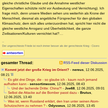
gleiche christliche Glaube und die Annahme westlicher
Eigenschaften schützte nicht vor Ausbeutung und Vernichtung). Ich
frage mich, denn unsere Medien sehen uns weiterhin als Krone der
Menschheit, diesmal als angebliche Fürsprecher für den globalen
Klimaschutz, dem sich alles unterzuordnen hat, spricht hier nicht die
gleiche westliche Arroganz und Überheblichkeit, die ganze
Zivilisationen/Kulturen vernichtet hat?....
--
Der ungerechteste Friede ist noch immer besser als der gerechteste Krieg - Cicero
antworten
gesamter Thread:
RSS-Feed dieser Diskussion
Kommt jetzt der große Krieg im Orient?
-
nereus
,
12.06.2025,
08:21
Es gibt drei Dinge, die - so glaube ich - kaum noch jemand
aufhalten kann
-
sensortimecom
,
12.06.2025, 08:43
Und der lachende Dritte: China?!
-
Joe68
,
12.06.2025, 09:01
Selbst die Attacke auf die Bomber passt dazu
-
Brutus
,
12.06.2025, 13:40
Was ist, wenn Russland erklärt, den Iran unter seinen Atom-
Schutzschirm zu nehmen ?
-
Odysseus
,
12.06.2025, 13:45