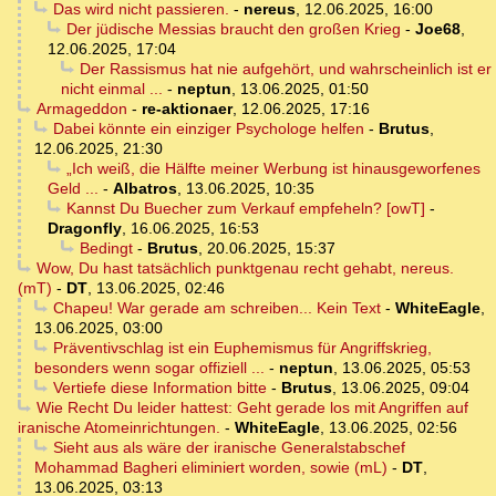
Das wird nicht passieren.
-
nereus
,
12.06.2025, 16:00
Der jüdische Messias braucht den großen Krieg
-
Joe68
,
12.06.2025, 17:04
Der Rassismus hat nie aufgehört, und wahrscheinlich ist er
nicht einmal ...
-
neptun
,
13.06.2025, 01:50
Armageddon
-
re-aktionaer
,
12.06.2025, 17:16
Dabei könnte ein einziger Psychologe helfen
-
Brutus
,
12.06.2025, 21:30
„Ich weiß, die Hälfte meiner Werbung ist hinausgeworfenes
Geld ...
-
Albatros
,
13.06.2025, 10:35
Kannst Du Buecher zum Verkauf empfeheln? [owT]
-
Dragonfly
,
16.06.2025, 16:53
Bedingt
-
Brutus
,
20.06.2025, 15:37
Wow, Du hast tatsächlich punktgenau recht gehabt, nereus.
(mT)
-
DT
,
13.06.2025, 02:46
Chapeu! War gerade am schreiben... Kein Text
-
WhiteEagle
,
13.06.2025, 03:00
Präventivschlag ist ein Euphemismus für Angriffskrieg,
besonders wenn sogar offiziell ...
-
neptun
,
13.06.2025, 05:53
Vertiefe diese Information bitte
-
Brutus
,
13.06.2025, 09:04
Wie Recht Du leider hattest: Geht gerade los mit Angriffen auf
iranische Atomeinrichtungen.
-
WhiteEagle
,
13.06.2025, 02:56
Sieht aus als wäre der iranische Generalstabschef
Mohammad Bagheri eliminiert worden, sowie (mL)
-
DT
,
13.06.2025, 03:13