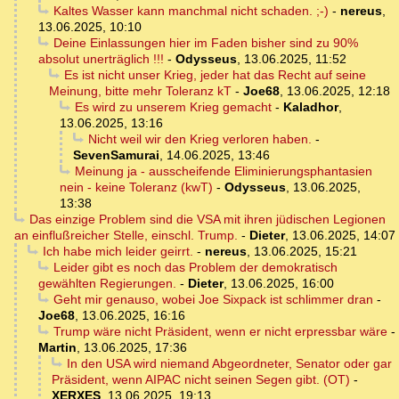
Kaltes Wasser kann manchmal nicht schaden. ;-)
-
nereus
,
13.06.2025, 10:10
Deine Einlassungen hier im Faden bisher sind zu 90%
absolut unerträglich !!!
-
Odysseus
,
13.06.2025, 11:52
Es ist nicht unser Krieg, jeder hat das Recht auf seine
Meinung, bitte mehr Toleranz kT
-
Joe68
,
13.06.2025, 12:18
Es wird zu unserem Krieg gemacht
-
Kaladhor
,
13.06.2025, 13:16
Nicht weil wir den Krieg verloren haben.
-
SevenSamurai
,
14.06.2025, 13:46
Meinung ja - ausscheifende Eliminierungsphantasien
nein - keine Toleranz (kwT)
-
Odysseus
,
13.06.2025,
13:38
Das einzige Problem sind die VSA mit ihren jüdischen Legionen
an einflußreicher Stelle, einschl. Trump.
-
Dieter
,
13.06.2025, 14:07
Ich habe mich leider geirrt.
-
nereus
,
13.06.2025, 15:21
Leider gibt es noch das Problem der demokratisch
gewählten Regierungen.
-
Dieter
,
13.06.2025, 16:00
Geht mir genauso, wobei Joe Sixpack ist schlimmer dran
-
Joe68
,
13.06.2025, 16:16
Trump wäre nicht Präsident, wenn er nicht erpressbar wäre
-
Martin
,
13.06.2025, 17:36
In den USA wird niemand Abgeordneter, Senator oder gar
Präsident, wenn AIPAC nicht seinen Segen gibt. (OT)
-
XERXES
,
13.06.2025, 19:13