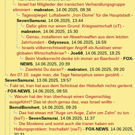
Israel hat Mitglieder der iranischen Verhandlungsgruppe
eliminiert
-
mabraton
,
14.06.2025, 08:36
Tagesspiegel: Luftabwehr „Iron Dome“ für die Hauptstadt
-
SevenSamurai
,
14.06.2025, 13:44
Dafür gibts nur einen Grund: Kriegswirtschaft (oT)
-
mabraton
,
14.06.2025, 15:30
Genau, installieren wir Abwehrwaffen aus dem letzten
Jahrhundert
-
Odysseus
,
14.06.2025, 16:59
Israels völkerrechtswidriger Angriff als Auslöser einer
globalen Wirtschaftskrise?
-
Joe68
,
14.06.2025, 18:25
Beim Voelkerrecht denke ich immer an Baerbock!
-
FOX-
NEWS
,
14.06.2025, 20:39
Zweifelst Du daran?
-
mabraton
,
15.06.2025, 09:20
Am 07.10. sagte man, die Tage Netanjahus seien gezählt.
-
SevenSamurai
,
13.06.2025, 19:57
Fakt ist, Iran hat aus dem Schicksal der Hisbollah nichts gerlernt.
-
FOX-NEWS
,
14.06.2025, 08:55
Warum hat der Iran überhaupt einen Gegenschlag
ausgeführt? Das ist doch genau das, was Israel wollte
-
BerndBorchert
,
14.06.2025, 09:26
Das hat etwas mit "Auge um Auge, Zahn um Zahn" zu tun.
(kwT)
-
SevenSamurai
,
14.06.2025, 11:37
Die Moslems und somit auch die Iraner haben ein
Haltungsproblem: Inschallah! (owT)
-
FOX-NEWS
,
14.06.2025,
20:31