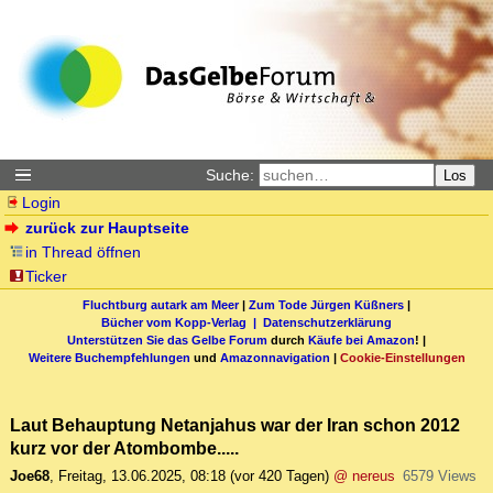
Suche:
Los
Login
zurück zur Hauptseite
in Thread öffnen
Ticker
Fluchtburg autark am Meer
|
Zum Tode Jürgen Küßners
|
Bücher vom Kopp-Verlag |
Datenschutzerklärung
Unterstützen Sie das Gelbe Forum
durch
Käufe bei Amazon
! |
Weitere Buchempfehlungen
und
Amazonnavigation
|
Cookie-Einstellungen
Laut Behauptung Netanjahus war der Iran schon 2012
kurz vor der Atombombe.....
Joe68
,
Freitag, 13.06.2025, 08:18
(vor 420 Tagen)
@ nereus
6579 Views