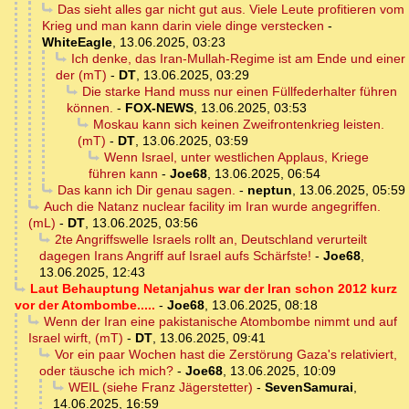
Das sieht alles gar nicht gut aus. Viele Leute profitieren vom
Krieg und man kann darin viele dinge verstecken
-
WhiteEagle
,
13.06.2025, 03:23
Ich denke, das Iran-Mullah-Regime ist am Ende und einer
der (mT)
-
DT
,
13.06.2025, 03:29
Die starke Hand muss nur einen Füllfederhalter führen
können.
-
FOX-NEWS
,
13.06.2025, 03:53
Moskau kann sich keinen Zweifrontenkrieg leisten.
(mT)
-
DT
,
13.06.2025, 03:59
Wenn Israel, unter westlichen Applaus, Kriege
führen kann
-
Joe68
,
13.06.2025, 06:54
Das kann ich Dir genau sagen.
-
neptun
,
13.06.2025, 05:59
Auch die Natanz nuclear facility im Iran wurde angegriffen.
(mL)
-
DT
,
13.06.2025, 03:56
2te Angriffswelle Israels rollt an, Deutschland verurteilt
dagegen Irans Angriff auf Israel aufs Schärfste!
-
Joe68
,
13.06.2025, 12:43
Laut Behauptung Netanjahus war der Iran schon 2012 kurz
vor der Atombombe.....
-
Joe68
,
13.06.2025, 08:18
Wenn der Iran eine pakistanische Atombombe nimmt und auf
Israel wirft, (mT)
-
DT
,
13.06.2025, 09:41
Vor ein paar Wochen hast die Zerstörung Gaza's relativiert,
oder täusche ich mich?
-
Joe68
,
13.06.2025, 10:09
WEIL (siehe Franz Jägerstetter)
-
SevenSamurai
,
14.06.2025, 16:59