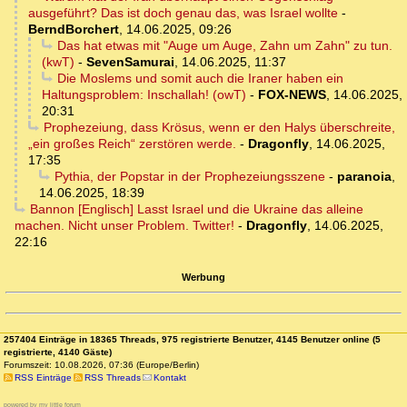
ausgeführt? Das ist doch genau das, was Israel wollte
-
BerndBorchert
,
14.06.2025, 09:26
Das hat etwas mit "Auge um Auge, Zahn um Zahn" zu tun.
(kwT)
-
SevenSamurai
,
14.06.2025, 11:37
Die Moslems und somit auch die Iraner haben ein
Haltungsproblem: Inschallah! (owT)
-
FOX-NEWS
,
14.06.2025,
20:31
Prophezeiung, dass Krösus, wenn er den Halys überschreite,
„ein großes Reich“ zerstören werde.
-
Dragonfly
,
14.06.2025,
17:35
Pythia, der Popstar in der Prophezeiungsszene
-
paranoia
,
14.06.2025, 18:39
Bannon [Englisch] Lasst Israel und die Ukraine das alleine
machen. Nicht unser Problem. Twitter!
-
Dragonfly
,
14.06.2025,
22:16
Werbung
257404 Einträge in 18365 Threads, 975 registrierte Benutzer, 4145 Benutzer online (5
registrierte, 4140 Gäste)
Forumszeit: 10.08.2026, 07:36 (Europe/Berlin)
RSS Einträge
RSS Threads
Kontakt
powered by my little forum