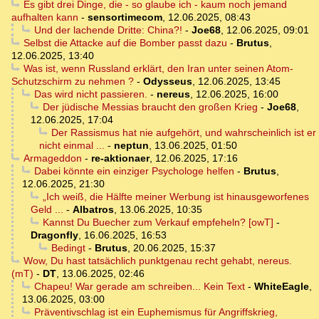
Es gibt drei Dinge, die - so glaube ich - kaum noch jemand
aufhalten kann
-
sensortimecom
,
12.06.2025, 08:43
Und der lachende Dritte: China?!
-
Joe68
,
12.06.2025, 09:01
Selbst die Attacke auf die Bomber passt dazu
-
Brutus
,
12.06.2025, 13:40
Was ist, wenn Russland erklärt, den Iran unter seinen Atom-
Schutzschirm zu nehmen ?
-
Odysseus
,
12.06.2025, 13:45
Das wird nicht passieren.
-
nereus
,
12.06.2025, 16:00
Der jüdische Messias braucht den großen Krieg
-
Joe68
,
12.06.2025, 17:04
Der Rassismus hat nie aufgehört, und wahrscheinlich ist er
nicht einmal ...
-
neptun
,
13.06.2025, 01:50
Armageddon
-
re-aktionaer
,
12.06.2025, 17:16
Dabei könnte ein einziger Psychologe helfen
-
Brutus
,
12.06.2025, 21:30
„Ich weiß, die Hälfte meiner Werbung ist hinausgeworfenes
Geld ...
-
Albatros
,
13.06.2025, 10:35
Kannst Du Buecher zum Verkauf empfeheln? [owT]
-
Dragonfly
,
16.06.2025, 16:53
Bedingt
-
Brutus
,
20.06.2025, 15:37
Wow, Du hast tatsächlich punktgenau recht gehabt, nereus.
(mT)
-
DT
,
13.06.2025, 02:46
Chapeu! War gerade am schreiben... Kein Text
-
WhiteEagle
,
13.06.2025, 03:00
Präventivschlag ist ein Euphemismus für Angriffskrieg,