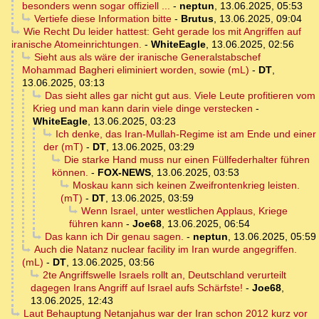
besonders wenn sogar offiziell ...
-
neptun
,
13.06.2025, 05:53
Vertiefe diese Information bitte
-
Brutus
,
13.06.2025, 09:04
Wie Recht Du leider hattest: Geht gerade los mit Angriffen auf
iranische Atomeinrichtungen.
-
WhiteEagle
,
13.06.2025, 02:56
Sieht aus als wäre der iranische Generalstabschef
Mohammad Bagheri eliminiert worden, sowie (mL)
-
DT
,
13.06.2025, 03:13
Das sieht alles gar nicht gut aus. Viele Leute profitieren vom
Krieg und man kann darin viele dinge verstecken
-
WhiteEagle
,
13.06.2025, 03:23
Ich denke, das Iran-Mullah-Regime ist am Ende und einer
der (mT)
-
DT
,
13.06.2025, 03:29
Die starke Hand muss nur einen Füllfederhalter führen
können.
-
FOX-NEWS
,
13.06.2025, 03:53
Moskau kann sich keinen Zweifrontenkrieg leisten.
(mT)
-
DT
,
13.06.2025, 03:59
Wenn Israel, unter westlichen Applaus, Kriege
führen kann
-
Joe68
,
13.06.2025, 06:54
Das kann ich Dir genau sagen.
-
neptun
,
13.06.2025, 05:59
Auch die Natanz nuclear facility im Iran wurde angegriffen.
(mL)
-
DT
,
13.06.2025, 03:56
2te Angriffswelle Israels rollt an, Deutschland verurteilt
dagegen Irans Angriff auf Israel aufs Schärfste!
-
Joe68
,
13.06.2025, 12:43
Laut Behauptung Netanjahus war der Iran schon 2012 kurz vor