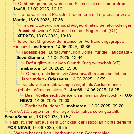
Geht mir genauso, wobei Joe Sixpack ist schlimmer dran
-
Joe68
,
13.06.2025, 16:16
Trump wäre nicht Präsident, wenn er nicht erpressbar wäre
-
Martin
,
13.06.2025, 17:36
In den USA wird niemand Abgeordneter, Senator oder gar
Präsident, wenn AIPAC nicht seinen Segen gibt. (OT)
-
XERXES
,
13.06.2025, 19:13
Israel hat Mitglieder der iranischen Verhandlungsgruppe
eliminiert
-
mabraton
,
14.06.2025, 08:36
Tagesspiegel: Luftabwehr „Iron Dome“ für die Hauptstadt
-
SevenSamurai
,
14.06.2025, 13:44
Dafür gibts nur einen Grund: Kriegswirtschaft (oT)
-
mabraton
,
14.06.2025, 15:30
Genau, installieren wir Abwehrwaffen aus dem letzten
Jahrhundert
-
Odysseus
,
14.06.2025, 16:59
Israels völkerrechtswidriger Angriff als Auslöser einer
globalen Wirtschaftskrise?
-
Joe68
,
14.06.2025, 18:25
Beim Voelkerrecht denke ich immer an Baerbock!
-
FOX-
NEWS
,
14.06.2025, 20:39
Zweifelst Du daran?
-
mabraton
,
15.06.2025, 09:20
Am 07.10. sagte man, die Tage Netanjahus seien gezählt.
-
SevenSamurai
,
13.06.2025, 19:57
Fakt ist, Iran hat aus dem Schicksal der Hisbollah nichts gerlernt.
-
FOX-NEWS
,
14.06.2025, 08:55
Warum hat der Iran überhaupt einen Gegenschlag