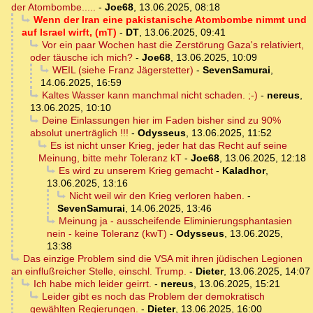
der Atombombe.....
-
Joe68
,
13.06.2025, 08:18
Wenn der Iran eine pakistanische Atombombe nimmt und
auf Israel wirft, (mT)
-
DT
,
13.06.2025, 09:41
Vor ein paar Wochen hast die Zerstörung Gaza's relativiert,
oder täusche ich mich?
-
Joe68
,
13.06.2025, 10:09
WEIL (siehe Franz Jägerstetter)
-
SevenSamurai
,
14.06.2025, 16:59
Kaltes Wasser kann manchmal nicht schaden. ;-)
-
nereus
,
13.06.2025, 10:10
Deine Einlassungen hier im Faden bisher sind zu 90%
absolut unerträglich !!!
-
Odysseus
,
13.06.2025, 11:52
Es ist nicht unser Krieg, jeder hat das Recht auf seine
Meinung, bitte mehr Toleranz kT
-
Joe68
,
13.06.2025, 12:18
Es wird zu unserem Krieg gemacht
-
Kaladhor
,
13.06.2025, 13:16
Nicht weil wir den Krieg verloren haben.
-
SevenSamurai
,
14.06.2025, 13:46
Meinung ja - ausscheifende Eliminierungsphantasien
nein - keine Toleranz (kwT)
-
Odysseus
,
13.06.2025,
13:38
Das einzige Problem sind die VSA mit ihren jüdischen Legionen
an einflußreicher Stelle, einschl. Trump.
-
Dieter
,
13.06.2025, 14:07
Ich habe mich leider geirrt.
-
nereus
,
13.06.2025, 15:21
Leider gibt es noch das Problem der demokratisch
gewählten Regierungen.
-
Dieter
,
13.06.2025, 16:00