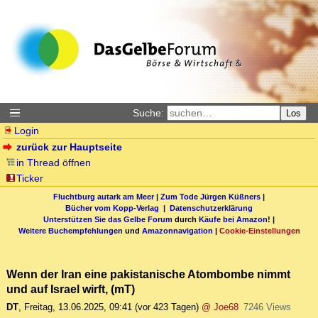
Suche:
Los
Login
zurück zur Hauptseite
in Thread öffnen
Ticker
Fluchtburg autark am Meer
|
Zum Tode Jürgen Küßners
|
Bücher vom Kopp-Verlag |
Datenschutzerklärung
Unterstützen Sie das Gelbe Forum
durch
Käufe bei Amazon
! |
Weitere Buchempfehlungen
und
Amazonnavigation
|
Cookie-Einstellungen
Wenn der Iran eine pakistanische Atombombe nimmt
und auf Israel wirft, (mT)
DT
,
Freitag, 13.06.2025, 09:41
(vor 423 Tagen)
@ Joe68
7246 Views