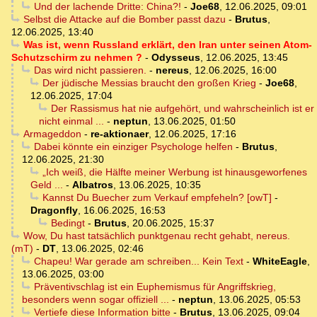
Und der lachende Dritte: China?!
-
Joe68
,
12.06.2025, 09:01
Selbst die Attacke auf die Bomber passt dazu
-
Brutus
,
12.06.2025, 13:40
Was ist, wenn Russland erklärt, den Iran unter seinen Atom-
Schutzschirm zu nehmen ?
-
Odysseus
,
12.06.2025, 13:45
Das wird nicht passieren.
-
nereus
,
12.06.2025, 16:00
Der jüdische Messias braucht den großen Krieg
-
Joe68
,
12.06.2025, 17:04
Der Rassismus hat nie aufgehört, und wahrscheinlich ist er
nicht einmal ...
-
neptun
,
13.06.2025, 01:50
Armageddon
-
re-aktionaer
,
12.06.2025, 17:16
Dabei könnte ein einziger Psychologe helfen
-
Brutus
,
12.06.2025, 21:30
„Ich weiß, die Hälfte meiner Werbung ist hinausgeworfenes
Geld ...
-
Albatros
,
13.06.2025, 10:35
Kannst Du Buecher zum Verkauf empfeheln? [owT]
-
Dragonfly
,
16.06.2025, 16:53
Bedingt
-
Brutus
,
20.06.2025, 15:37
Wow, Du hast tatsächlich punktgenau recht gehabt, nereus.
(mT)
-
DT
,
13.06.2025, 02:46
Chapeu! War gerade am schreiben... Kein Text
-
WhiteEagle
,
13.06.2025, 03:00
Präventivschlag ist ein Euphemismus für Angriffskrieg,
besonders wenn sogar offiziell ...
-
neptun
,
13.06.2025, 05:53
Vertiefe diese Information bitte
-
Brutus
,
13.06.2025, 09:04