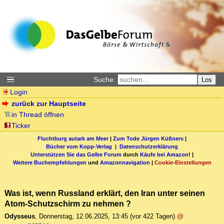
Suche:
Los
Login
zurück zur Hauptseite
in Thread öffnen
Ticker
Fluchtburg autark am Meer
|
Zum Tode Jürgen Küßners
|
Bücher vom Kopp-Verlag |
Datenschutzerklärung
Unterstützen Sie das Gelbe Forum
durch
Käufe bei Amazon
! |
Weitere Buchempfehlungen
und
Amazonnavigation
|
Cookie-Einstellungen
Was ist, wenn Russland erklärt, den Iran unter seinen
Atom-Schutzschirm zu nehmen ?
Odysseus
,
Donnerstag, 12.06.2025, 13:45
(vor 422 Tagen)
@