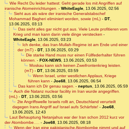
Wie Recht Du leider hattest: Geht gerade los mit Angriffen auf
iranische Atomeinrichtungen.
-
WhiteEagle
,
13.06.2025, 02:56
Sieht aus als wäre der iranische Generalstabschef
Mohammad Bagheri eliminiert worden, sowie (mL)
-
DT
,
13.06.2025, 03:13
Das sieht alles gar nicht gut aus. Viele Leute profitieren vom
Krieg und man kann darin viele dinge verstecken
-
WhiteEagle
,
13.06.2025, 03:23
Ich denke, das Iran-Mullah-Regime ist am Ende und einer
der (mT)
-
DT
,
13.06.2025, 03:29
Die starke Hand muss nur einen Füllfederhalter führen
können.
-
FOX-NEWS
,
13.06.2025, 03:53
Moskau kann sich keinen Zweifrontenkrieg leisten.
(mT)
-
DT
,
13.06.2025, 03:59
Wenn Israel, unter westlichen Applaus, Kriege
führen kann
-
Joe68
,
13.06.2025, 06:54
Das kann ich Dir genau sagen.
-
neptun
,
13.06.2025, 05:59
Auch die Natanz nuclear facility im Iran wurde angegriffen.
(mL)
-
DT
,
13.06.2025, 03:56
2te Angriffswelle Israels rollt an, Deutschland verurteilt
dagegen Irans Angriff auf Israel aufs Schärfste!
-
Joe68
,
13.06.2025, 12:43
Laut Behauptung Netanjahus war der Iran schon 2012 kurz vor
der Atombombe.....
-
Joe68
,
13.06.2025, 08:18
Wenn der Iran eine pakistanische Atombombe nimmt und auf