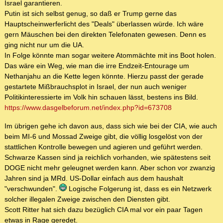
Israel garantieren.
Putin ist sich selbst genug, so daß er Trump gerne das
Hauptscheinwerferlicht des "Deals" überlassen würde. Ich wäre
gern Mäuschen bei den direkten Telefonaten gewesen. Denn es
ging nicht nur um die UA.
In Folge könnte man sogar weitere Atommächte mit ins Boot holen.
Das wäre ein Weg, wie man die irre Endzeit-Entourage um
Nethanjahu an die Kette legen könnte. Hierzu passt der gerade
gestartete Mißbrauchsplot in Israel, der nun auch weniger
Politikinteressierte im Volk hin schauen lässt, bestens ins Bild.
https://www.dasgelbeforum.net/index.php?id=673708
Im übrigen gehe ich davon aus, dass sich wie bei der CIA, wie auch
beim MI-6 und Mossad Zweige gibt, die völlig losgelöst von der
stattlichen Kontrolle bewegen und agieren und geführt werden.
Schwarze Kassen sind ja reichlich vorhanden, wie spätestens seit
DOGE nicht mehr geleugnet werden kann. Aber schon vor zwanzig
Jahren sind ja MRd. US-Dollar einfach aus dem haushalt
"verschwunden".
Logische Folgerung ist, dass es ein Netzwerk
solcher illegalen Zweige zwischen den Diensten gibt.
Scott Ritter hat sich dazu bezüglich CIA mal vor ein paar Tagen
etwas in Rage geredet.