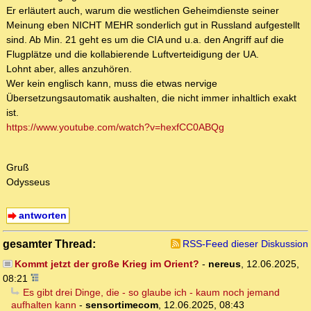
Er erläutert auch, warum die westlichen Geheimdienste seiner
Meinung eben NICHT MEHR sonderlich gut in Russland aufgestellt
sind. Ab Min. 21 geht es um die CIA und u.a. den Angriff auf die
Flugplätze und die kollabierende Luftverteidigung der UA.
Lohnt aber, alles anzuhören.
Wer kein englisch kann, muss die etwas nervige
Übersetzungsautomatik aushalten, die nicht immer inhaltlich exakt
ist.
https://www.youtube.com/watch?v=hexfCC0ABQg
Gruß
Odysseus
antworten
gesamter Thread:
RSS-Feed dieser Diskussion
Kommt jetzt der große Krieg im Orient?
-
nereus
,
12.06.2025,
08:21
Es gibt drei Dinge, die - so glaube ich - kaum noch jemand
aufhalten kann
-
sensortimecom
,
12.06.2025, 08:43