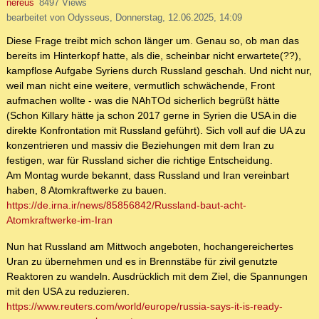
nereus
8497 Views
bearbeitet von Odysseus, Donnerstag, 12.06.2025, 14:09
Diese Frage treibt mich schon länger um. Genau so, ob man das
bereits im Hinterkopf hatte, als die, scheinbar nicht erwartete(??),
kampflose Aufgabe Syriens durch Russland geschah. Und nicht nur,
weil man nicht eine weitere, vermutlich schwächende, Front
aufmachen wollte - was die NAhTOd sicherlich begrüßt hätte
(Schon Killary hätte ja schon 2017 gerne in Syrien die USA in die
direkte Konfrontation mit Russland geführt). Sich voll auf die UA zu
konzentrieren und massiv die Beziehungen mit dem Iran zu
festigen, war für Russland sicher die richtige Entscheidung.
Am Montag wurde bekannt, dass Russland und Iran vereinbart
haben, 8 Atomkraftwerke zu bauen.
https://de.irna.ir/news/85856842/Russland-baut-acht-
Atomkraftwerke-im-Iran
Nun hat Russland am Mittwoch angeboten, hochangereichertes
Uran zu übernehmen und es in Brennstäbe für zivil genutzte
Reaktoren zu wandeln. Ausdrücklich mit dem Ziel, die Spannungen
mit den USA zu reduzieren.
https://www.reuters.com/world/europe/russia-says-it-is-ready-