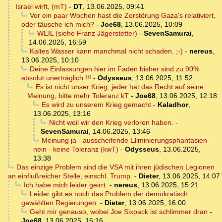
Israel wirft, (mT)
-
DT
,
13.06.2025, 09:41
Vor ein paar Wochen hast die Zerstörung Gaza's relativiert,
oder täusche ich mich?
-
Joe68
,
13.06.2025, 10:09
WEIL (siehe Franz Jägerstetter)
-
SevenSamurai
,
14.06.2025, 16:59
Kaltes Wasser kann manchmal nicht schaden. ;-)
-
nereus
,
13.06.2025, 10:10
Deine Einlassungen hier im Faden bisher sind zu 90%
absolut unerträglich !!!
-
Odysseus
,
13.06.2025, 11:52
Es ist nicht unser Krieg, jeder hat das Recht auf seine
Meinung, bitte mehr Toleranz kT
-
Joe68
,
13.06.2025, 12:18
Es wird zu unserem Krieg gemacht
-
Kaladhor
,
13.06.2025, 13:16
Nicht weil wir den Krieg verloren haben.
-
SevenSamurai
,
14.06.2025, 13:46
Meinung ja - ausscheifende Eliminierungsphantasien
nein - keine Toleranz (kwT)
-
Odysseus
,
13.06.2025,
13:38
Das einzige Problem sind die VSA mit ihren jüdischen Legionen
an einflußreicher Stelle, einschl. Trump.
-
Dieter
,
13.06.2025, 14:07
Ich habe mich leider geirrt.
-
nereus
,
13.06.2025, 15:21
Leider gibt es noch das Problem der demokratisch
gewählten Regierungen.
-
Dieter
,
13.06.2025, 16:00
Geht mir genauso, wobei Joe Sixpack ist schlimmer dran
-
Joe68
,
13.06.2025, 16:16