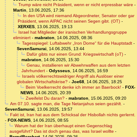
Trump wäre nicht Präsident, wenn er nicht erpressbar wäre
-
Martin
,
13.06.2025, 17:36
In den USA wird niemand Abgeordneter, Senator oder gar
Präsident, wenn AIPAC nicht seinen Segen gibt. (OT)
-
XERXES
,
13.06.2025, 19:13
Israel hat Mitglieder der iranischen Verhandlungsgruppe
eliminiert
-
mabraton
,
14.06.2025, 08:36
Tagesspiegel: Luftabwehr „Iron Dome“ für die Hauptstadt
-
SevenSamurai
,
14.06.2025, 13:44
Dafür gibts nur einen Grund: Kriegswirtschaft (oT)
-
mabraton
,
14.06.2025, 15:30
Genau, installieren wir Abwehrwaffen aus dem letzten
Jahrhundert
-
Odysseus
,
14.06.2025, 16:59
Israels völkerrechtswidriger Angriff als Auslöser einer
globalen Wirtschaftskrise?
-
Joe68
,
14.06.2025, 18:25
Beim Voelkerrecht denke ich immer an Baerbock!
-
FOX-
NEWS
,
14.06.2025, 20:39
Zweifelst Du daran?
-
mabraton
,
15.06.2025, 09:20
Am 07.10. sagte man, die Tage Netanjahus seien gezählt.
-
SevenSamurai
,
13.06.2025, 19:57
Fakt ist, Iran hat aus dem Schicksal der Hisbollah nichts gerlernt.
-
FOX-NEWS
,
14.06.2025, 08:55
Warum hat der Iran überhaupt einen Gegenschlag
ausgeführt? Das ist doch genau das, was Israel wollte
-
BerndBorchert
,
14.06.2025, 09:26