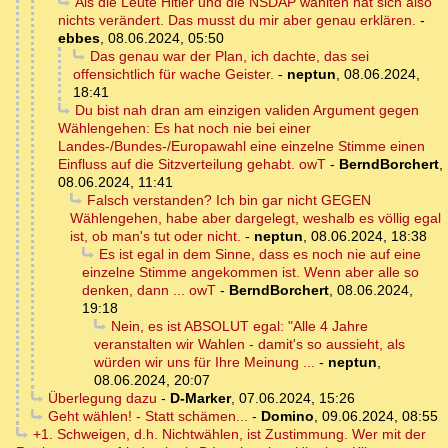
Als die Leute Hitler und die NSDAP wählten hat sich also
nichts verändert. Das musst du mir aber genau erklären.
-
ebbes
,
08.06.2024, 05:50
Das genau war der Plan, ich dachte, das sei
offensichtlich für wache Geister.
-
neptun
,
08.06.2024,
18:41
Du bist nah dran am einzigen validen Argument gegen
Wählengehen: Es hat noch nie bei einer
Landes-/Bundes-/Europawahl eine einzelne Stimme einen
Einfluss auf die Sitzverteilung gehabt. owT
-
BerndBorchert
,
08.06.2024, 11:41
Falsch verstanden? Ich bin gar nicht GEGEN
Wählengehen, habe aber dargelegt, weshalb es völlig egal
ist, ob man's tut oder nicht.
-
neptun
,
08.06.2024, 18:38
Es ist egal in dem Sinne, dass es noch nie auf eine
einzelne Stimme angekommen ist. Wenn aber alle so
denken, dann ... owT
-
BerndBorchert
,
08.06.2024,
19:18
Nein, es ist ABSOLUT egal: "Alle 4 Jahre
veranstalten wir Wahlen - damit's so aussieht, als
würden wir uns für Ihre Meinung ...
-
neptun
,
08.06.2024, 20:07
Überlegung dazu
-
D-Marker
,
07.06.2024, 15:26
Geht wählen! - Statt schämen...
-
Domino
,
09.06.2024, 08:55
+1. Schweigen, d.h. Nichtwählen, ist Zustimmung. Wer mit der