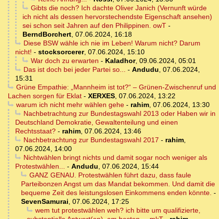
Gibts die noch? Ich dachte Oliver Janich (Vernunft würde
ich nicht als dessen hervorstechendste Eigenschaft ansehen)
sei schon seit Jahren auf den Philippinen. owT
-
BerndBorchert
,
07.06.2024, 16:18
Diese BSW wähle ich nie im Leben! Warum nicht? Darum
nicht!
-
stocksorcerer
,
07.06.2024, 15:10
War doch zu erwarten
-
Kaladhor
,
09.06.2024, 05:01
Das ist doch bei jeder Partei so...
-
Andudu
,
07.06.2024,
15:31
Grüne Empathie: „Mannheim ist tot?“ – Grünen-Zwischenruf und
Lachen sorgen für Eklat
-
XERXES
,
07.06.2024, 13:22
warum ich nicht mehr wählen gehe
-
rahim
,
07.06.2024, 13:30
Nachbetrachtung zur Bundestagswahl 2013 oder Haben wir in
Deutschland Demokratie, Gewaltenteilung und einen
Rechtsstaat?
-
rahim
,
07.06.2024, 13:46
Nachbetrachtung zur Bundestagswahl 2017
-
rahim
,
07.06.2024, 14:00
Nichtwählen bringt nichts und damit sogar noch weniger als
Protestwählen...
-
Andudu
,
07.06.2024, 15:44
GANZ GENAU. Protestwählen führt dazu, dass faule
Parteibonzen Angst um das Mandat bekommen. Und damit die
bequeme Zeit des leistungslosen Einkommens enden könnte.
-
SevenSamurai
,
07.06.2024, 17:25
wem tut protestwählen weh? ich bitte um qualifizierte,