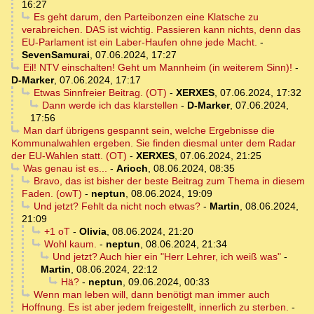
16:27
Es geht darum, den Parteibonzen eine Klatsche zu
verabreichen. DAS ist wichtig. Passieren kann nichts, denn das
EU-Parlament ist ein Laber-Haufen ohne jede Macht.
-
SevenSamurai
,
07.06.2024, 17:27
Eil! NTV einschalten! Geht um Mannheim (in weiterem Sinn)!
-
D-Marker
,
07.06.2024, 17:17
Etwas Sinnfreier Beitrag. (OT)
-
XERXES
,
07.06.2024, 17:32
Dann werde ich das klarstellen
-
D-Marker
,
07.06.2024,
17:56
Man darf übrigens gespannt sein, welche Ergebnisse die
Kommunalwahlen ergeben. Sie finden diesmal unter dem Radar
der EU-Wahlen statt. (OT)
-
XERXES
,
07.06.2024, 21:25
Was genau ist es...
-
Arioch
,
08.06.2024, 08:35
Bravo, das ist bisher der beste Beitrag zum Thema in diesem
Faden. (owT)
-
neptun
,
08.06.2024, 19:09
Und jetzt? Fehlt da nicht noch etwas?
-
Martin
,
08.06.2024,
21:09
+1 oT
-
Olivia
,
08.06.2024, 21:20
Wohl kaum.
-
neptun
,
08.06.2024, 21:34
Und jetzt? Auch hier ein "Herr Lehrer, ich weiß was"
-
Martin
,
08.06.2024, 22:12
Hä?
-
neptun
,
09.06.2024, 00:33
Wenn man leben will, dann benötigt man immer auch
Hoffnung. Es ist aber jedem freigestellt, innerlich zu sterben.
-