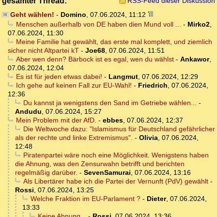
gesamter Thread:
RSS-Feed dieser Diskussion
Geht wählen!
-
Domino
,
07.06.2024, 11:12
Menschen außerhalb von DE haben dien Mund voll ...
-
Mirko2
,
07.06.2024, 11:30
Meine Familie hat gewählt, das erste mal komplett, und ziemlich
sicher nicht Altpartei kT
-
Joe68
,
07.06.2024, 11:51
Aber wen denn? Bärbock ist es egal, wen du wählst
-
Ankawor
,
07.06.2024, 12:04
Es ist für jeden etwas dabei!
-
Langmut
,
07.06.2024, 12:29
Ich gehe auf keinen Fall zur EU-Wahl!
-
Friedrich
,
07.06.2024,
12:36
Du kannst ja wenigstens den Sand im Getriebe wählen...
-
Andudu
,
07.06.2024, 15:27
Mein Problem mit der AfD.
-
ebbes
,
07.06.2024, 12:37
Die Weltwoche dazu: "Islamismus für Deutschland gefährlicher
als der rechte und linke Extremismus".
-
Olivia
,
07.06.2024,
12:48
Piratenpartei wäre noch eine Möglichkeit. Wenigstens haben
die Ahnung, was den Zensurwahn betrifft und berichten
regelmäßig darüber.
-
SevenSamurai
,
07.06.2024, 13:16
Als Libertärer habe ich die Partei der Vernunft (PdV) gewählt
-
Rossi
,
07.06.2024, 13:25
Welche Fraktion im EU-Parlament ?
-
Dieter
,
07.06.2024,
13:33
Keine Ahnung...
-
Rossi
,
07.06.2024, 13:36