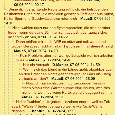
substantielle Antwort(en), am besten ... mkT
-
rahim
,
09.06.2024, 00:17
Deine dich verachtende Regierung ruft dich, die betrügenden
Politbonzen rufen dich, die medialen geistigen Tiefflieger aus Kunst,
Kultur Sport und Geschwätzshows rufen dich
-
MausS
,
07.06.2024,
14:16
Nicht wählen nützt nur den Systemparteien, die sich darüber
freuen wenn du deine Stimme nicht abgibst, aber ganz sicher
nicht dir!
-
ebbes
,
07.06.2024, 14:22
Dann erkläre mir doch, WIE es nützt und seit wann und
wobei! Geradezu lachhaft infantil ist dieser inhaltsleere Ansatz!
-
MausS
,
07.06.2024, 14:29
Kein Problem, aber nur wenige Beispiele weil ich arbeiten
muss.
-
ebbes
,
07.06.2024, 14:48
Nur ein Versuch
-
D-Marker
,
07.06.2024, 14:59
Wenn sich das Elend in die Länge zieht, absehbar aber
an den Ursachen nichts geändert wird, soll das als Erfolg
verbucht werden?
-
MausS
,
07.06.2024, 15:09
Nützt dir nur nichts, wenn du gezwungen wirst in
einen Altbau eine Wärmepumpe einzubauen, was sich
nie lohnt, wenn es keine Partei gibt die dagegen stimmt
-
ebbes
,
07.06.2024, 15:20
Nichts "wählen" hülfe jedem einzelnen enorm, weil es Zeit
spart. "Wählen" ändert genau so wenig wie Nicht-Wählen,
deshalb ...
-
neptun
,
07.06.2024, 17:02