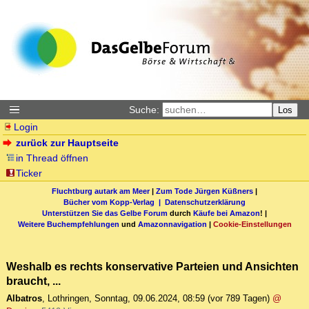
Suche:
Los
Login
zurück zur Hauptseite
in Thread öffnen
Ticker
Fluchtburg autark am Meer
|
Zum Tode Jürgen Küßners
|
Bücher vom Kopp-Verlag |
Datenschutzerklärung
Unterstützen Sie das Gelbe Forum
durch
Käufe bei Amazon
! |
Weitere Buchempfehlungen
und
Amazonnavigation
|
Cookie-Einstellungen
Weshalb es rechts konservative Parteien und Ansichten
braucht, ...
Albatros
,
Lothringen
,
Sonntag, 09.06.2024, 08:59
(vor 789 Tagen)
@