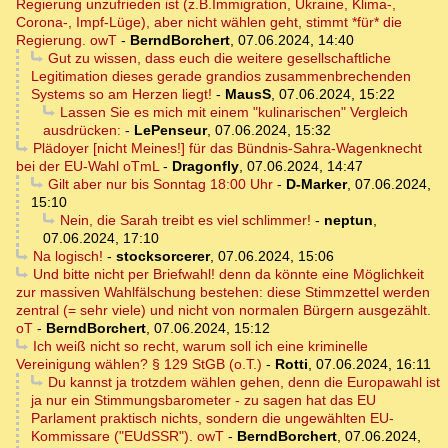
Regierung unzufrieden ist (z.B.Immigration, Ukraine, Klima-,
Corona-, Impf-Lüge), aber nicht wählen geht, stimmt *für* die
Regierung. owT
-
BerndBorchert
,
07.06.2024, 14:40
Gut zu wissen, dass euch die weitere gesellschaftliche
Legitimation dieses gerade grandios zusammenbrechenden
Systems so am Herzen liegt!
-
MausS
,
07.06.2024, 15:22
Lassen Sie es mich mit einem "kulinarischen" Vergleich
ausdrücken:
-
LePenseur
,
07.06.2024, 15:32
Plädoyer [nicht Meines!] für das Bündnis-Sahra-Wagenknecht
bei der EU-Wahl oTmL
-
Dragonfly
,
07.06.2024, 14:47
Gilt aber nur bis Sonntag 18:00 Uhr
-
D-Marker
,
07.06.2024,
15:10
Nein, die Sarah treibt es viel schlimmer!
-
neptun
,
07.06.2024, 17:10
Na logisch!
-
stocksorcerer
,
07.06.2024, 15:06
Und bitte nicht per Briefwahl! denn da könnte eine Möglichkeit
zur massiven Wahlfälschung bestehen: diese Stimmzettel werden
zentral (= sehr viele) und nicht von normalen Bürgern ausgezählt.
oT
-
BerndBorchert
,
07.06.2024, 15:12
Ich weiß nicht so recht, warum soll ich eine kriminelle
Vereinigung wählen? § 129 StGB (o.T.)
-
Rotti
,
07.06.2024, 16:11
Du kannst ja trotzdem wählen gehen, denn die Europawahl ist
ja nur ein Stimmungsbarometer - zu sagen hat das EU
Parlament praktisch nichts, sondern die ungewählten EU-
Kommissare ("EUdSSR"). owT
-
BerndBorchert
,
07.06.2024,