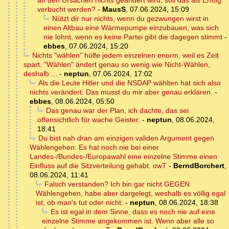
an den Ursachen nichts geändert wird, soll das als Erfolg
verbucht werden?
-
MausS
,
07.06.2024, 15:09
Nützt dir nur nichts, wenn du gezwungen wirst in
einen Altbau eine Wärmepumpe einzubauen, was sich
nie lohnt, wenn es keine Partei gibt die dagegen stimmt
-
ebbes
,
07.06.2024, 15:20
Nichts "wählen" hülfe jedem einzelnen enorm, weil es Zeit
spart. "Wählen" ändert genau so wenig wie Nicht-Wählen,
deshalb ...
-
neptun
,
07.06.2024, 17:02
Als die Leute Hitler und die NSDAP wählten hat sich also
nichts verändert. Das musst du mir aber genau erklären.
-
ebbes
,
08.06.2024, 05:50
Das genau war der Plan, ich dachte, das sei
offensichtlich für wache Geister.
-
neptun
,
08.06.2024,
18:41
Du bist nah dran am einzigen validen Argument gegen
Wählengehen: Es hat noch nie bei einer
Landes-/Bundes-/Europawahl eine einzelne Stimme einen
Einfluss auf die Sitzverteilung gehabt. owT
-
BerndBorchert
,
08.06.2024, 11:41
Falsch verstanden? Ich bin gar nicht GEGEN
Wählengehen, habe aber dargelegt, weshalb es völlig egal
ist, ob man's tut oder nicht.
-
neptun
,
08.06.2024, 18:38
Es ist egal in dem Sinne, dass es noch nie auf eine
einzelne Stimme angekommen ist. Wenn aber alle so