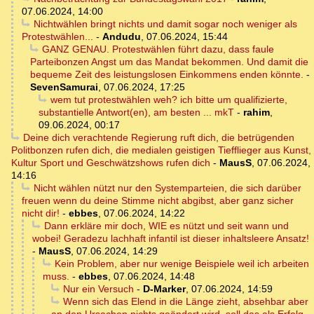
07.06.2024, 14:00
Nichtwählen bringt nichts und damit sogar noch weniger als
Protestwählen...
-
Andudu
,
07.06.2024, 15:44
GANZ GENAU. Protestwählen führt dazu, dass faule
Parteibonzen Angst um das Mandat bekommen. Und damit die
bequeme Zeit des leistungslosen Einkommens enden könnte.
-
SevenSamurai
,
07.06.2024, 17:25
wem tut protestwählen weh? ich bitte um qualifizierte,
substantielle Antwort(en), am besten ... mkT
-
rahim
,
09.06.2024, 00:17
Deine dich verachtende Regierung ruft dich, die betrügenden
Politbonzen rufen dich, die medialen geistigen Tiefflieger aus Kunst,
Kultur Sport und Geschwätzshows rufen dich
-
MausS
,
07.06.2024,
14:16
Nicht wählen nützt nur den Systemparteien, die sich darüber
freuen wenn du deine Stimme nicht abgibst, aber ganz sicher
nicht dir!
-
ebbes
,
07.06.2024, 14:22
Dann erkläre mir doch, WIE es nützt und seit wann und
wobei! Geradezu lachhaft infantil ist dieser inhaltsleere Ansatz!
-
MausS
,
07.06.2024, 14:29
Kein Problem, aber nur wenige Beispiele weil ich arbeiten
muss.
-
ebbes
,
07.06.2024, 14:48
Nur ein Versuch
-
D-Marker
,
07.06.2024, 14:59
Wenn sich das Elend in die Länge zieht, absehbar aber