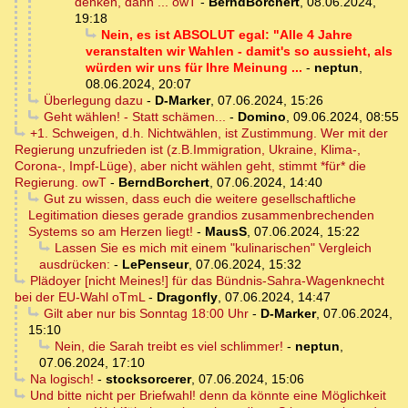
denken, dann ... owT
-
BerndBorchert
,
08.06.2024,
19:18
Nein, es ist ABSOLUT egal: "Alle 4 Jahre
veranstalten wir Wahlen - damit's so aussieht, als
würden wir uns für Ihre Meinung ...
-
neptun
,
08.06.2024, 20:07
Überlegung dazu
-
D-Marker
,
07.06.2024, 15:26
Geht wählen! - Statt schämen...
-
Domino
,
09.06.2024, 08:55
+1. Schweigen, d.h. Nichtwählen, ist Zustimmung. Wer mit der
Regierung unzufrieden ist (z.B.Immigration, Ukraine, Klima-,
Corona-, Impf-Lüge), aber nicht wählen geht, stimmt *für* die
Regierung. owT
-
BerndBorchert
,
07.06.2024, 14:40
Gut zu wissen, dass euch die weitere gesellschaftliche
Legitimation dieses gerade grandios zusammenbrechenden
Systems so am Herzen liegt!
-
MausS
,
07.06.2024, 15:22
Lassen Sie es mich mit einem "kulinarischen" Vergleich
ausdrücken:
-
LePenseur
,
07.06.2024, 15:32
Plädoyer [nicht Meines!] für das Bündnis-Sahra-Wagenknecht
bei der EU-Wahl oTmL
-
Dragonfly
,
07.06.2024, 14:47
Gilt aber nur bis Sonntag 18:00 Uhr
-
D-Marker
,
07.06.2024,
15:10
Nein, die Sarah treibt es viel schlimmer!
-
neptun
,
07.06.2024, 17:10
Na logisch!
-
stocksorcerer
,
07.06.2024, 15:06
Und bitte nicht per Briefwahl! denn da könnte eine Möglichkeit