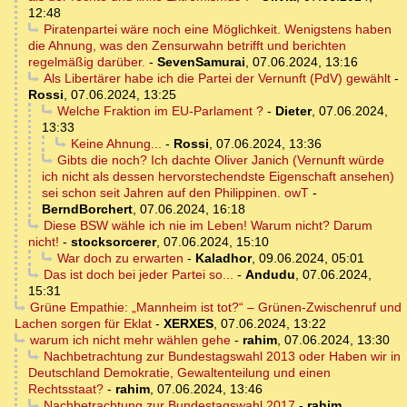
12:48
Piratenpartei wäre noch eine Möglichkeit. Wenigstens haben
die Ahnung, was den Zensurwahn betrifft und berichten
regelmäßig darüber.
-
SevenSamurai
,
07.06.2024, 13:16
Als Libertärer habe ich die Partei der Vernunft (PdV) gewählt
-
Rossi
,
07.06.2024, 13:25
Welche Fraktion im EU-Parlament ?
-
Dieter
,
07.06.2024,
13:33
Keine Ahnung...
-
Rossi
,
07.06.2024, 13:36
Gibts die noch? Ich dachte Oliver Janich (Vernunft würde
ich nicht als dessen hervorstechendste Eigenschaft ansehen)
sei schon seit Jahren auf den Philippinen. owT
-
BerndBorchert
,
07.06.2024, 16:18
Diese BSW wähle ich nie im Leben! Warum nicht? Darum
nicht!
-
stocksorcerer
,
07.06.2024, 15:10
War doch zu erwarten
-
Kaladhor
,
09.06.2024, 05:01
Das ist doch bei jeder Partei so...
-
Andudu
,
07.06.2024,
15:31
Grüne Empathie: „Mannheim ist tot?“ – Grünen-Zwischenruf und
Lachen sorgen für Eklat
-
XERXES
,
07.06.2024, 13:22
warum ich nicht mehr wählen gehe
-
rahim
,
07.06.2024, 13:30
Nachbetrachtung zur Bundestagswahl 2013 oder Haben wir in
Deutschland Demokratie, Gewaltenteilung und einen
Rechtsstaat?
-
rahim
,
07.06.2024, 13:46
Nachbetrachtung zur Bundestagswahl 2017
-
rahim
,