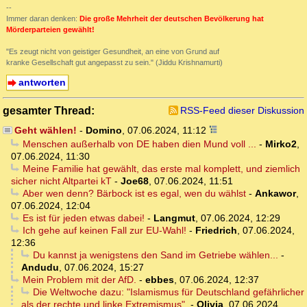
--
Immer daran denken:
Die große Mehrheit der deutschen Bevölkerung hat
Mörderparteien gewählt!
"Es zeugt nicht von geistiger Gesundheit, an eine von Grund auf
kranke Gesellschaft gut angepasst zu sein." (Jiddu Krishnamurti)
antworten
gesamter Thread:
RSS-Feed dieser Diskussion
Geht wählen!
-
Domino
,
07.06.2024, 11:12
Menschen außerhalb von DE haben dien Mund voll ...
-
Mirko2
,
07.06.2024, 11:30
Meine Familie hat gewählt, das erste mal komplett, und ziemlich
sicher nicht Altpartei kT
-
Joe68
,
07.06.2024, 11:51
Aber wen denn? Bärbock ist es egal, wen du wählst
-
Ankawor
,
07.06.2024, 12:04
Es ist für jeden etwas dabei!
-
Langmut
,
07.06.2024, 12:29
Ich gehe auf keinen Fall zur EU-Wahl!
-
Friedrich
,
07.06.2024,
12:36
Du kannst ja wenigstens den Sand im Getriebe wählen...
-
Andudu
,
07.06.2024, 15:27
Mein Problem mit der AfD.
-
ebbes
,
07.06.2024, 12:37
Die Weltwoche dazu: "Islamismus für Deutschland gefährlicher
als der rechte und linke Extremismus".
-
Olivia
,
07.06.2024,