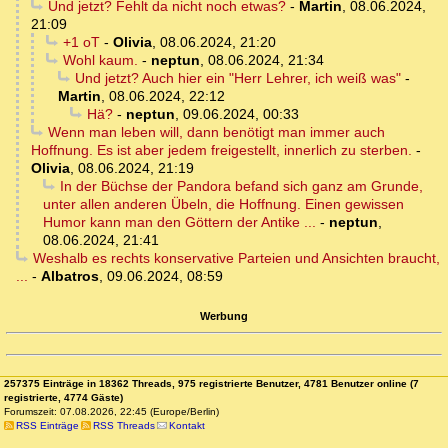
Und jetzt? Fehlt da nicht noch etwas?
-
Martin
,
08.06.2024,
21:09
+1 oT
-
Olivia
,
08.06.2024, 21:20
Wohl kaum.
-
neptun
,
08.06.2024, 21:34
Und jetzt? Auch hier ein "Herr Lehrer, ich weiß was"
-
Martin
,
08.06.2024, 22:12
Hä?
-
neptun
,
09.06.2024, 00:33
Wenn man leben will, dann benötigt man immer auch
Hoffnung. Es ist aber jedem freigestellt, innerlich zu sterben.
-
Olivia
,
08.06.2024, 21:19
In der Büchse der Pandora befand sich ganz am Grunde,
unter allen anderen Übeln, die Hoffnung. Einen gewissen
Humor kann man den Göttern der Antike ...
-
neptun
,
08.06.2024, 21:41
Weshalb es rechts konservative Parteien und Ansichten braucht,
...
-
Albatros
,
09.06.2024, 08:59
Werbung
257375 Einträge in 18362 Threads, 975 registrierte Benutzer, 4781 Benutzer online (7
registrierte, 4774 Gäste)
Forumszeit: 07.08.2026, 22:45 (Europe/Berlin)
RSS Einträge
RSS Threads
Kontakt