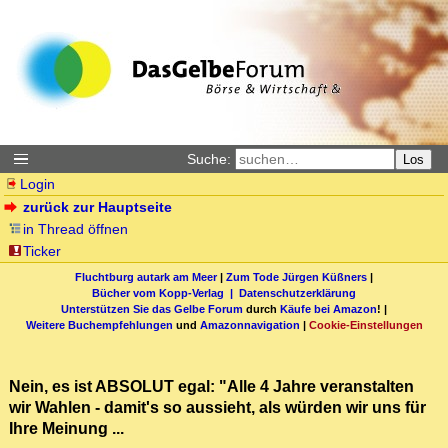
Suche:
Los
Login
zurück zur Hauptseite
in Thread öffnen
Ticker
Fluchtburg autark am Meer
|
Zum Tode Jürgen Küßners
|
Bücher vom Kopp-Verlag |
Datenschutzerklärung
Unterstützen Sie das Gelbe Forum
durch
Käufe bei Amazon
! |
Weitere Buchempfehlungen
und
Amazonnavigation
|
Cookie-Einstellungen
Nein, es ist ABSOLUT egal: "Alle 4 Jahre veranstalten
wir Wahlen - damit's so aussieht, als würden wir uns für
Ihre Meinung ...