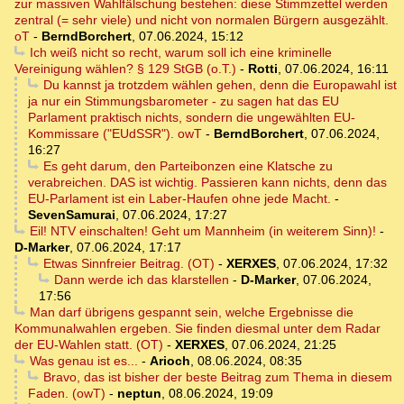
zur massiven Wahlfälschung bestehen: diese Stimmzettel werden
zentral (= sehr viele) und nicht von normalen Bürgern ausgezählt.
oT
-
BerndBorchert
,
07.06.2024, 15:12
Ich weiß nicht so recht, warum soll ich eine kriminelle
Vereinigung wählen? § 129 StGB (o.T.)
-
Rotti
,
07.06.2024, 16:11
Du kannst ja trotzdem wählen gehen, denn die Europawahl ist
ja nur ein Stimmungsbarometer - zu sagen hat das EU
Parlament praktisch nichts, sondern die ungewählten EU-
Kommissare ("EUdSSR"). owT
-
BerndBorchert
,
07.06.2024,
16:27
Es geht darum, den Parteibonzen eine Klatsche zu
verabreichen. DAS ist wichtig. Passieren kann nichts, denn das
EU-Parlament ist ein Laber-Haufen ohne jede Macht.
-
SevenSamurai
,
07.06.2024, 17:27
Eil! NTV einschalten! Geht um Mannheim (in weiterem Sinn)!
-
D-Marker
,
07.06.2024, 17:17
Etwas Sinnfreier Beitrag. (OT)
-
XERXES
,
07.06.2024, 17:32
Dann werde ich das klarstellen
-
D-Marker
,
07.06.2024,
17:56
Man darf übrigens gespannt sein, welche Ergebnisse die
Kommunalwahlen ergeben. Sie finden diesmal unter dem Radar
der EU-Wahlen statt. (OT)
-
XERXES
,
07.06.2024, 21:25
Was genau ist es...
-
Arioch
,
08.06.2024, 08:35
Bravo, das ist bisher der beste Beitrag zum Thema in diesem
Faden. (owT)
-
neptun
,
08.06.2024, 19:09