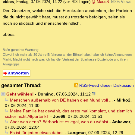
ebbes
,
Freitag, 07.06.2024, 14:22
(vor 793 Tagen)
@ MausS
5905 Views
Den Gesetzen, welche sich die Eurokraten ausdenken, der Parteien
die du nicht gewählt hast, musst du trotzdem befolgen, seien sie
noch so idiotisch und menschenfeindlich.
ebbes
--
Bafin-gerechte Warnung:
Obwohl ich mehr als 30 Jahre Erfahrung an der Börse habe, habe ich keine Ahnung vom
Markt. Macht nicht nach was ich handle. Vertraut der Sparkasse Buxtehude und ihren
Anlagetipps.
antworten
gesamter Thread:
RSS-Feed dieser Diskussion
Geht wählen!
-
Domino
,
07.06.2024, 11:12
Menschen außerhalb von DE haben dien Mund voll ...
-
Mirko2
,
07.06.2024, 11:30
Meine Familie hat gewählt, das erste mal komplett, und ziemlich
sicher nicht Altpartei kT
-
Joe68
,
07.06.2024, 11:51
Aber wen denn? Bärbock ist es egal, wen du wählst
-
Ankawor
,
07.06.2024, 12:04
Es ist für jeden etwas dabei!
-
Langmut
,
07.06.2024, 12:29