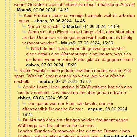
wobei! Geradezu lachhaft infantil ist dieser inhaltsleere Ansatz!
-
MausS
,
07.06.2024, 14:29
Kein Problem, aber nur wenige Beispiele weil ich arbeiten
muss.
-
ebbes
,
07.06.2024, 14:48
Nur ein Versuch
-
D-Marker
,
07.06.2024, 14:59
Wenn sich das Elend in die Länge zieht, absehbar aber
an den Ursachen nichts geändert wird, soll das als Erfolg
verbucht werden?
-
MausS
,
07.06.2024, 15:09
Nützt dir nur nichts, wenn du gezwungen wirst in
einen Altbau eine Wärmepumpe einzubauen, was sich
nie lohnt, wenn es keine Partei gibt die dagegen stimmt
-
ebbes
,
07.06.2024, 15:20
Nichts "wählen" hülfe jedem einzelnen enorm, weil es Zeit
spart. "Wählen" ändert genau so wenig wie Nicht-Wählen,
deshalb ...
-
neptun
,
07.06.2024, 17:02
Als die Leute Hitler und die NSDAP wählten hat sich also
nichts verändert. Das musst du mir aber genau erklären.
-
ebbes
,
08.06.2024, 05:50
Das genau war der Plan, ich dachte, das sei
offensichtlich für wache Geister.
-
neptun
,
08.06.2024,
18:41
Du bist nah dran am einzigen validen Argument gegen
Wählengehen: Es hat noch nie bei einer
Landes-/Bundes-/Europawahl eine einzelne Stimme einen
Einfluss auf die Sitzverteilung gehabt. owT
-
BerndBorchert
,