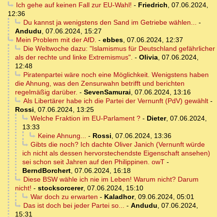
Ich gehe auf keinen Fall zur EU-Wahl!
-
Friedrich
,
07.06.2024,
12:36
Du kannst ja wenigstens den Sand im Getriebe wählen...
-
Andudu
,
07.06.2024, 15:27
Mein Problem mit der AfD.
-
ebbes
,
07.06.2024, 12:37
Die Weltwoche dazu: "Islamismus für Deutschland gefährlicher
als der rechte und linke Extremismus".
-
Olivia
,
07.06.2024,
12:48
Piratenpartei wäre noch eine Möglichkeit. Wenigstens haben
die Ahnung, was den Zensurwahn betrifft und berichten
regelmäßig darüber.
-
SevenSamurai
,
07.06.2024, 13:16
Als Libertärer habe ich die Partei der Vernunft (PdV) gewählt
-
Rossi
,
07.06.2024, 13:25
Welche Fraktion im EU-Parlament ?
-
Dieter
,
07.06.2024,
13:33
Keine Ahnung...
-
Rossi
,
07.06.2024, 13:36
Gibts die noch? Ich dachte Oliver Janich (Vernunft würde
ich nicht als dessen hervorstechendste Eigenschaft ansehen)
sei schon seit Jahren auf den Philippinen. owT
-
BerndBorchert
,
07.06.2024, 16:18
Diese BSW wähle ich nie im Leben! Warum nicht? Darum
nicht!
-
stocksorcerer
,
07.06.2024, 15:10
War doch zu erwarten
-
Kaladhor
,
09.06.2024, 05:01
Das ist doch bei jeder Partei so...
-
Andudu
,
07.06.2024,
15:31