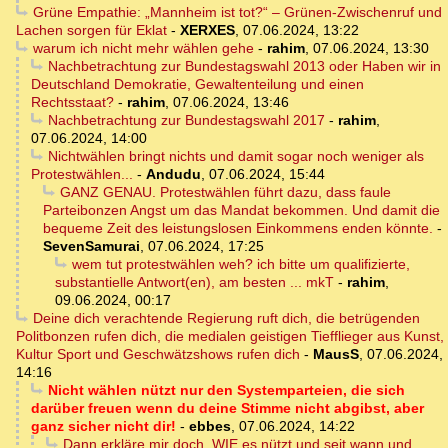
Grüne Empathie: „Mannheim ist tot?“ – Grünen-Zwischenruf und
Lachen sorgen für Eklat
-
XERXES
,
07.06.2024, 13:22
warum ich nicht mehr wählen gehe
-
rahim
,
07.06.2024, 13:30
Nachbetrachtung zur Bundestagswahl 2013 oder Haben wir in
Deutschland Demokratie, Gewaltenteilung und einen
Rechtsstaat?
-
rahim
,
07.06.2024, 13:46
Nachbetrachtung zur Bundestagswahl 2017
-
rahim
,
07.06.2024, 14:00
Nichtwählen bringt nichts und damit sogar noch weniger als
Protestwählen...
-
Andudu
,
07.06.2024, 15:44
GANZ GENAU. Protestwählen führt dazu, dass faule
Parteibonzen Angst um das Mandat bekommen. Und damit die
bequeme Zeit des leistungslosen Einkommens enden könnte.
-
SevenSamurai
,
07.06.2024, 17:25
wem tut protestwählen weh? ich bitte um qualifizierte,
substantielle Antwort(en), am besten ... mkT
-
rahim
,
09.06.2024, 00:17
Deine dich verachtende Regierung ruft dich, die betrügenden
Politbonzen rufen dich, die medialen geistigen Tiefflieger aus Kunst,
Kultur Sport und Geschwätzshows rufen dich
-
MausS
,
07.06.2024,
14:16
Nicht wählen nützt nur den Systemparteien, die sich
darüber freuen wenn du deine Stimme nicht abgibst, aber
ganz sicher nicht dir!
-
ebbes
,
07.06.2024, 14:22
Dann erkläre mir doch, WIE es nützt und seit wann und