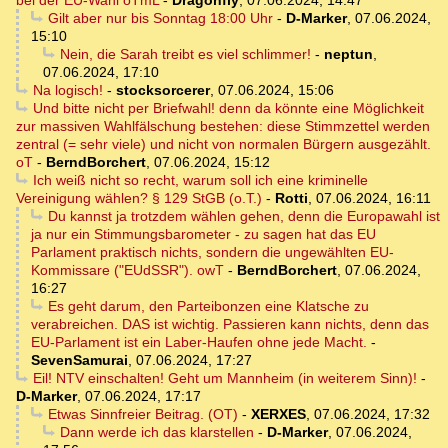
bei der EU-Wahl oTmL
-
Dragonfly
,
07.06.2024, 14:47
Gilt aber nur bis Sonntag 18:00 Uhr
-
D-Marker
,
07.06.2024,
15:10
Nein, die Sarah treibt es viel schlimmer!
-
neptun
,
07.06.2024, 17:10
Na logisch!
-
stocksorcerer
,
07.06.2024, 15:06
Und bitte nicht per Briefwahl! denn da könnte eine Möglichkeit
zur massiven Wahlfälschung bestehen: diese Stimmzettel werden
zentral (= sehr viele) und nicht von normalen Bürgern ausgezählt.
oT
-
BerndBorchert
,
07.06.2024, 15:12
Ich weiß nicht so recht, warum soll ich eine kriminelle
Vereinigung wählen? § 129 StGB (o.T.)
-
Rotti
,
07.06.2024, 16:11
Du kannst ja trotzdem wählen gehen, denn die Europawahl ist
ja nur ein Stimmungsbarometer - zu sagen hat das EU
Parlament praktisch nichts, sondern die ungewählten EU-
Kommissare ("EUdSSR"). owT
-
BerndBorchert
,
07.06.2024,
16:27
Es geht darum, den Parteibonzen eine Klatsche zu
verabreichen. DAS ist wichtig. Passieren kann nichts, denn das
EU-Parlament ist ein Laber-Haufen ohne jede Macht.
-
SevenSamurai
,
07.06.2024, 17:27
Eil! NTV einschalten! Geht um Mannheim (in weiterem Sinn)!
-
D-Marker
,
07.06.2024, 17:17
Etwas Sinnfreier Beitrag. (OT)
-
XERXES
,
07.06.2024, 17:32
Dann werde ich das klarstellen
-
D-Marker
,
07.06.2024,