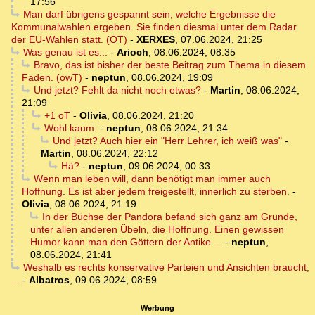
17:56
Man darf übrigens gespannt sein, welche Ergebnisse die
Kommunalwahlen ergeben. Sie finden diesmal unter dem Radar
der EU-Wahlen statt. (OT)
-
XERXES
,
07.06.2024, 21:25
Was genau ist es...
-
Arioch
,
08.06.2024, 08:35
Bravo, das ist bisher der beste Beitrag zum Thema in diesem
Faden. (owT)
-
neptun
,
08.06.2024, 19:09
Und jetzt? Fehlt da nicht noch etwas?
-
Martin
,
08.06.2024,
21:09
+1 oT
-
Olivia
,
08.06.2024, 21:20
Wohl kaum.
-
neptun
,
08.06.2024, 21:34
Und jetzt? Auch hier ein "Herr Lehrer, ich weiß was"
-
Martin
,
08.06.2024, 22:12
Hä?
-
neptun
,
09.06.2024, 00:33
Wenn man leben will, dann benötigt man immer auch
Hoffnung. Es ist aber jedem freigestellt, innerlich zu sterben.
-
Olivia
,
08.06.2024, 21:19
In der Büchse der Pandora befand sich ganz am Grunde,
unter allen anderen Übeln, die Hoffnung. Einen gewissen
Humor kann man den Göttern der Antike ...
-
neptun
,
08.06.2024, 21:41
Weshalb es rechts konservative Parteien und Ansichten braucht,
...
-
Albatros
,
09.06.2024, 08:59
Werbung