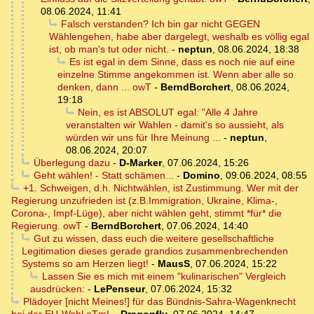
08.06.2024, 11:41
Falsch verstanden? Ich bin gar nicht GEGEN
Wählengehen, habe aber dargelegt, weshalb es völlig egal
ist, ob man's tut oder nicht.
-
neptun
,
08.06.2024, 18:38
Es ist egal in dem Sinne, dass es noch nie auf eine
einzelne Stimme angekommen ist. Wenn aber alle so
denken, dann ... owT
-
BerndBorchert
,
08.06.2024,
19:18
Nein, es ist ABSOLUT egal: "Alle 4 Jahre
veranstalten wir Wahlen - damit's so aussieht, als
würden wir uns für Ihre Meinung ...
-
neptun
,
08.06.2024, 20:07
Überlegung dazu
-
D-Marker
,
07.06.2024, 15:26
Geht wählen! - Statt schämen...
-
Domino
,
09.06.2024, 08:55
+1. Schweigen, d.h. Nichtwählen, ist Zustimmung. Wer mit der
Regierung unzufrieden ist (z.B.Immigration, Ukraine, Klima-,
Corona-, Impf-Lüge), aber nicht wählen geht, stimmt *für* die
Regierung. owT
-
BerndBorchert
,
07.06.2024, 14:40
Gut zu wissen, dass euch die weitere gesellschaftliche
Legitimation dieses gerade grandios zusammenbrechenden
Systems so am Herzen liegt!
-
MausS
,
07.06.2024, 15:22
Lassen Sie es mich mit einem "kulinarischen" Vergleich
ausdrücken:
-
LePenseur
,
07.06.2024, 15:32
Plädoyer [nicht Meines!] für das Bündnis-Sahra-Wagenknecht