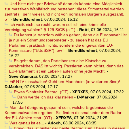
Und bitte nicht per Briefwahl! denn da könnte eine Möglichkeit
zur massiven Wahlfälschung bestehen: diese Stimmzettel werden
zentral (= sehr viele) und nicht von normalen Bürgern ausgezählt.
oT
-
BerndBorchert
,
07.06.2024, 15:12
Ich weiß nicht so recht, warum soll ich eine kriminelle
Vereinigung wählen? § 129 StGB (o.T.)
-
Rotti
,
07.06.2024, 16:11
Du kannst ja trotzdem wählen gehen, denn die Europawahl ist
ja nur ein Stimmungsbarometer - zu sagen hat das EU
Parlament praktisch nichts, sondern die ungewählten EU-
Kommissare ("EUdSSR"). owT
-
BerndBorchert
,
07.06.2024,
16:27
Es geht darum, den Parteibonzen eine Klatsche zu
verabreichen. DAS ist wichtig. Passieren kann nichts, denn das
EU-Parlament ist ein Laber-Haufen ohne jede Macht.
-
SevenSamurai
,
07.06.2024, 17:27
Eil! NTV einschalten! Geht um Mannheim (in weiterem Sinn)!
-
D-Marker
,
07.06.2024, 17:17
Etwas Sinnfreier Beitrag. (OT)
-
XERXES
,
07.06.2024, 17:32
Dann werde ich das klarstellen
-
D-Marker
,
07.06.2024,
17:56
Man darf übrigens gespannt sein, welche Ergebnisse die
Kommunalwahlen ergeben. Sie finden diesmal unter dem Radar
der EU-Wahlen statt. (OT)
-
XERXES
,
07.06.2024, 21:25
Was genau ist es...
-
Arioch
,
08.06.2024, 08:35
Bravo, das ist bisher der beste Beitrag zum Thema in diesem