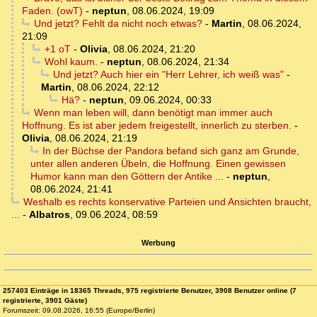
Faden. (owT)
-
neptun
,
08.06.2024, 19:09
Und jetzt? Fehlt da nicht noch etwas?
-
Martin
,
08.06.2024,
21:09
+1 oT
-
Olivia
,
08.06.2024, 21:20
Wohl kaum.
-
neptun
,
08.06.2024, 21:34
Und jetzt? Auch hier ein "Herr Lehrer, ich weiß was"
-
Martin
,
08.06.2024, 22:12
Hä?
-
neptun
,
09.06.2024, 00:33
Wenn man leben will, dann benötigt man immer auch
Hoffnung. Es ist aber jedem freigestellt, innerlich zu sterben.
-
Olivia
,
08.06.2024, 21:19
In der Büchse der Pandora befand sich ganz am Grunde,
unter allen anderen Übeln, die Hoffnung. Einen gewissen
Humor kann man den Göttern der Antike ...
-
neptun
,
08.06.2024, 21:41
Weshalb es rechts konservative Parteien und Ansichten braucht,
...
-
Albatros
,
09.06.2024, 08:59
Werbung
257403 Einträge in 18365 Threads, 975 registrierte Benutzer, 3908 Benutzer online (7
registrierte, 3901 Gäste)
Forumszeit: 09.08.2026, 16:55 (Europe/Berlin)