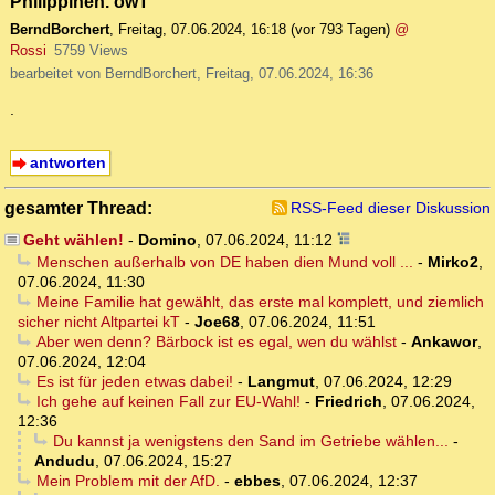
Philippinen. owT
BerndBorchert
,
Freitag, 07.06.2024, 16:18
(vor 793 Tagen)
@
Rossi
5759 Views
bearbeitet von BerndBorchert, Freitag, 07.06.2024, 16:36
.
antworten
gesamter Thread:
RSS-Feed dieser Diskussion
Geht wählen!
-
Domino
,
07.06.2024, 11:12
Menschen außerhalb von DE haben dien Mund voll ...
-
Mirko2
,
07.06.2024, 11:30
Meine Familie hat gewählt, das erste mal komplett, und ziemlich
sicher nicht Altpartei kT
-
Joe68
,
07.06.2024, 11:51
Aber wen denn? Bärbock ist es egal, wen du wählst
-
Ankawor
,
07.06.2024, 12:04
Es ist für jeden etwas dabei!
-
Langmut
,
07.06.2024, 12:29
Ich gehe auf keinen Fall zur EU-Wahl!
-
Friedrich
,
07.06.2024,
12:36
Du kannst ja wenigstens den Sand im Getriebe wählen...
-
Andudu
,
07.06.2024, 15:27
Mein Problem mit der AfD.
-
ebbes
,
07.06.2024, 12:37