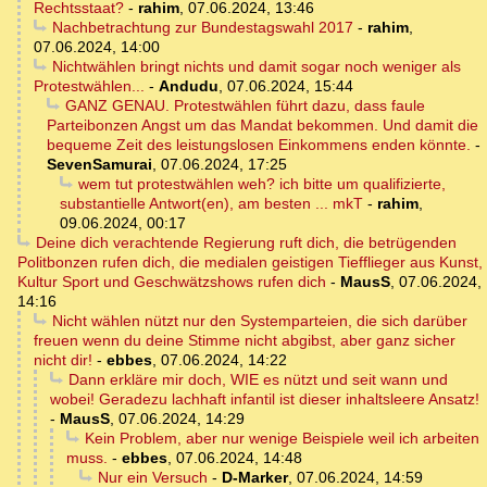
Rechtsstaat?
-
rahim
,
07.06.2024, 13:46
Nachbetrachtung zur Bundestagswahl 2017
-
rahim
,
07.06.2024, 14:00
Nichtwählen bringt nichts und damit sogar noch weniger als
Protestwählen...
-
Andudu
,
07.06.2024, 15:44
GANZ GENAU. Protestwählen führt dazu, dass faule
Parteibonzen Angst um das Mandat bekommen. Und damit die
bequeme Zeit des leistungslosen Einkommens enden könnte.
-
SevenSamurai
,
07.06.2024, 17:25
wem tut protestwählen weh? ich bitte um qualifizierte,
substantielle Antwort(en), am besten ... mkT
-
rahim
,
09.06.2024, 00:17
Deine dich verachtende Regierung ruft dich, die betrügenden
Politbonzen rufen dich, die medialen geistigen Tiefflieger aus Kunst,
Kultur Sport und Geschwätzshows rufen dich
-
MausS
,
07.06.2024,
14:16
Nicht wählen nützt nur den Systemparteien, die sich darüber
freuen wenn du deine Stimme nicht abgibst, aber ganz sicher
nicht dir!
-
ebbes
,
07.06.2024, 14:22
Dann erkläre mir doch, WIE es nützt und seit wann und
wobei! Geradezu lachhaft infantil ist dieser inhaltsleere Ansatz!
-
MausS
,
07.06.2024, 14:29
Kein Problem, aber nur wenige Beispiele weil ich arbeiten
muss.
-
ebbes
,
07.06.2024, 14:48
Nur ein Versuch
-
D-Marker
,
07.06.2024, 14:59