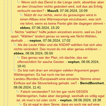
Wenn sich das Elend in die Länge zieht, absehbar aber
an den Ursachen nichts geändert wird, soll das als Erfolg
verbucht werden?
-
MausS
,
07.06.2024, 15:09
Nützt dir nur nichts, wenn du gezwungen wirst in
einen Altbau eine Wärmepumpe einzubauen, was sich
nie lohnt, wenn es keine Partei gibt die dagegen stimmt
-
ebbes
,
07.06.2024, 15:20
Nichts "wählen" hülfe jedem einzelnen enorm, weil es Zeit
spart. "Wählen" ändert genau so wenig wie Nicht-Wählen,
deshalb ...
-
neptun
,
07.06.2024, 17:02
Als die Leute Hitler und die NSDAP wählten hat sich also
nichts verändert. Das musst du mir aber genau erklären.
-
ebbes
,
08.06.2024, 05:50
Das genau war der Plan, ich dachte, das sei
offensichtlich für wache Geister.
-
neptun
,
08.06.2024,
18:41
Du bist nah dran am einzigen validen Argument gegen
Wählengehen: Es hat noch nie bei einer
Landes-/Bundes-/Europawahl eine einzelne Stimme einen
Einfluss auf die Sitzverteilung gehabt. owT
-
BerndBorchert
,
08.06.2024, 11:41
Falsch verstanden? Ich bin gar nicht GEGEN
Wählengehen, habe aber dargelegt, weshalb es völlig egal
ist, ob man's tut oder nicht.
-
neptun
,
08.06.2024, 18:38
Es ist egal in dem Sinne, dass es noch nie auf eine