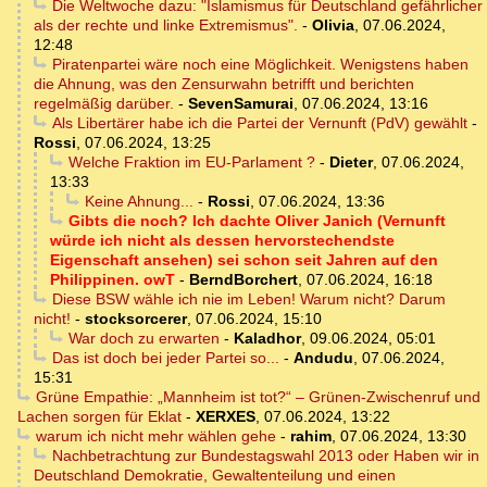
Die Weltwoche dazu: "Islamismus für Deutschland gefährlicher
als der rechte und linke Extremismus".
-
Olivia
,
07.06.2024,
12:48
Piratenpartei wäre noch eine Möglichkeit. Wenigstens haben
die Ahnung, was den Zensurwahn betrifft und berichten
regelmäßig darüber.
-
SevenSamurai
,
07.06.2024, 13:16
Als Libertärer habe ich die Partei der Vernunft (PdV) gewählt
-
Rossi
,
07.06.2024, 13:25
Welche Fraktion im EU-Parlament ?
-
Dieter
,
07.06.2024,
13:33
Keine Ahnung...
-
Rossi
,
07.06.2024, 13:36
Gibts die noch? Ich dachte Oliver Janich (Vernunft
würde ich nicht als dessen hervorstechendste
Eigenschaft ansehen) sei schon seit Jahren auf den
Philippinen. owT
-
BerndBorchert
,
07.06.2024, 16:18
Diese BSW wähle ich nie im Leben! Warum nicht? Darum
nicht!
-
stocksorcerer
,
07.06.2024, 15:10
War doch zu erwarten
-
Kaladhor
,
09.06.2024, 05:01
Das ist doch bei jeder Partei so...
-
Andudu
,
07.06.2024,
15:31
Grüne Empathie: „Mannheim ist tot?“ – Grünen-Zwischenruf und
Lachen sorgen für Eklat
-
XERXES
,
07.06.2024, 13:22
warum ich nicht mehr wählen gehe
-
rahim
,
07.06.2024, 13:30
Nachbetrachtung zur Bundestagswahl 2013 oder Haben wir in
Deutschland Demokratie, Gewaltenteilung und einen