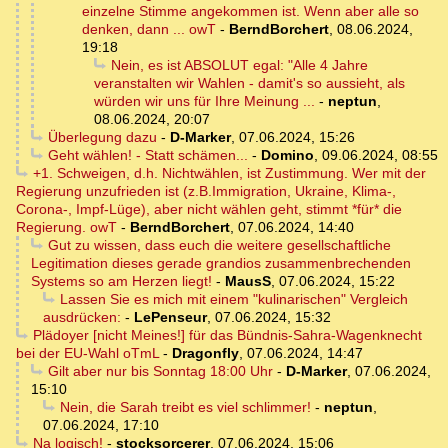
einzelne Stimme angekommen ist. Wenn aber alle so
denken, dann ... owT
-
BerndBorchert
,
08.06.2024,
19:18
Nein, es ist ABSOLUT egal: "Alle 4 Jahre
veranstalten wir Wahlen - damit's so aussieht, als
würden wir uns für Ihre Meinung ...
-
neptun
,
08.06.2024, 20:07
Überlegung dazu
-
D-Marker
,
07.06.2024, 15:26
Geht wählen! - Statt schämen...
-
Domino
,
09.06.2024, 08:55
+1. Schweigen, d.h. Nichtwählen, ist Zustimmung. Wer mit der
Regierung unzufrieden ist (z.B.Immigration, Ukraine, Klima-,
Corona-, Impf-Lüge), aber nicht wählen geht, stimmt *für* die
Regierung. owT
-
BerndBorchert
,
07.06.2024, 14:40
Gut zu wissen, dass euch die weitere gesellschaftliche
Legitimation dieses gerade grandios zusammenbrechenden
Systems so am Herzen liegt!
-
MausS
,
07.06.2024, 15:22
Lassen Sie es mich mit einem "kulinarischen" Vergleich
ausdrücken:
-
LePenseur
,
07.06.2024, 15:32
Plädoyer [nicht Meines!] für das Bündnis-Sahra-Wagenknecht
bei der EU-Wahl oTmL
-
Dragonfly
,
07.06.2024, 14:47
Gilt aber nur bis Sonntag 18:00 Uhr
-
D-Marker
,
07.06.2024,
15:10
Nein, die Sarah treibt es viel schlimmer!
-
neptun
,
07.06.2024, 17:10
Na logisch!
-
stocksorcerer
,
07.06.2024, 15:06