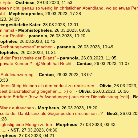
r Epte
-
Ostfriese
,
29.03.2023, 11:53
esen nicht, genau so wenig im christlichen Abendland, wo so etwas Per
ubt
-
Mephistopheles
,
26.03.2023, 17:28
023, 04:09
er gestiefelte Kater
,
28.03.2023, 12:01
fnimmst
-
Mephistopheles
,
26.03.2023, 09:36
 zur Realität
-
paranoia
,
26.03.2023, 10:20
topheles
,
26.03.2023, 10:42
ches Rechnungswesen" machen
-
paranoia
,
26.03.2023, 10:49
topheles
,
26.03.2023, 11:21
f der Passivseite der Bilanz"
-
paranoia
,
26.03.2023, 11:05
n private Kunden? - @Meph hat Recht.
-
Centao
,
26.03.2023, 11:07
 Autofinanzierung.
-
Centao
,
26.03.2023, 13:07
3:33
eres übrig bleiben als den Verlust zu realisieren.
-
Olivia
,
26.03.2023,
dest Bilanzfälschung begehen.... :-) oT
-
Olivia
,
26.03.2023, 16:56
artete Erträge (bzw. Aufwendungen) aus einer Dienstleistung [edit]
-
B
-Bilanz auftauchen
-
Morpheus
,
26.03.2023, 18:20
vseite der Bankbilanz als Gegenposten erscheinen ..?
-
Beo2
,
26.03.20
1:28
ngfristig eine Menge zu tun
-
Morpheus
,
27.03.2023, 03:43
....
-
NST
,
27.03.2023, 04:36
orpheus
,
27.03.2023, 04:21