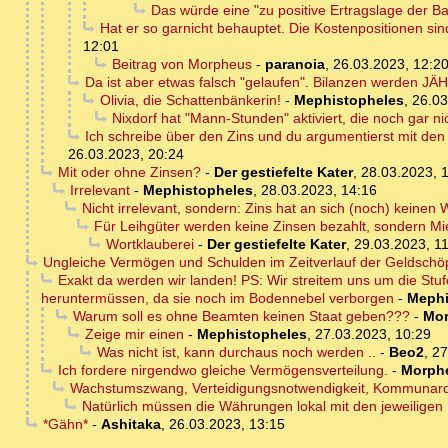
Das würde eine "zu positive Ertragslage der Ban
Hat er so garnicht behauptet. Die Kostenpositionen sind h
12:01
Beitrag von Morpheus
-
paranoia
,
26.03.2023, 12:2
Da ist aber etwas falsch "gelaufen". Bilanzen werden JÄH
Olivia, die Schattenbänkerin!
-
Mephistopheles
,
26.03
Nixdorf hat "Mann-Stunden" aktiviert, die noch gar nic
Ich schreibe über den Zins und du argumentierst mit den
26.03.2023, 20:24
Mit oder ohne Zinsen?
-
Der gestiefelte Kater
,
28.03.2023, 
Irrelevant
-
Mephistopheles
,
28.03.2023, 14:16
Nicht irrelevant, sondern: Zins hat an sich (noch) keinen
Für Leihgüter werden keine Zinsen bezahlt, sondern Mi
Wortklauberei
-
Der gestiefelte Kater
,
29.03.2023, 1
Ungleiche Vermögen und Schulden im Zeitverlauf der Geldschöpf
Exakt da werden wir landen! PS: Wir streitem uns um die Stufe, 
heruntermüssen, da sie noch im Bodennebel verborgen
-
Mephi
Warum soll es ohne Beamten keinen Staat geben???
-
Mo
Zeige mir einen
-
Mephistopheles
,
27.03.2023, 10:29
Was nicht ist, kann durchaus noch werden ..
-
Beo2
,
27
Ich fordere nirgendwo gleiche Vermögensverteilung.
-
Morph
Wachstumszwang, Verteidigungsnotwendigkeit, Kommunar
Natürlich müssen die Währungen lokal mit den jeweilige
*Gähn*
-
Ashitaka
,
26.03.2023, 13:15