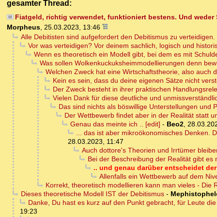
gesamter Thread:
Fiatgeld, richtig verwendet, funktioniert bestens. Und we
Morpheus
,
25.03.2023, 13:46
Alle Debitisten sind aufgefordert den Debitismus zu verteidi
Vor was verteidigen? Vor deinem sachlich, logisch und histo
Wenn es theoretisch ein Modell gibt, bei dem es mit Schulden
Was sollen Wolkenkuckuksheimmodellierungen denn bew
Welchen Zweck hat eine Wirtschaftstheorie, also auch 
Kein es sein, dass du deine eigenen Sätze nicht verste
Der Zweck besteht in ihrer praktischen Handlungsreleva
Vielen Dank für diese deutliche und unmissverständl
Das sind nichts als böswillige Unterstellungen un
Der Wettbewerb findet aber in der Realität statt u
Genau das meinte ich .. [edit]
-
Beo2
,
28.03.20
... das ist aber mikroökonomisches Denken. D
28.03.2023, 11:47
Auch dottore's Theorien und Irrtümer bleib
Bei der Beschreibung der Realität gibt es n
.. und genau darüber entscheidet der
Allenfalls ein Wettbewerb auf dem Nivea
Korrekt, theoretisch modellieren kann man vieles - Die 
Dieses theoretische Modell IST der Debitismus
-
Mephistophel
Danke, Du hast es kurz auf den Punkt gebracht, für Leute die 
19:23