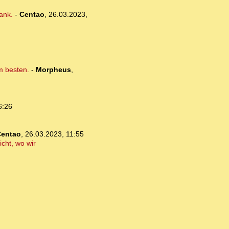
Bank.
-
Centao
,
26.03.2023,
m besten.
-
Morpheus
,
6:26
entao
,
26.03.2023, 11:55
icht, wo wir