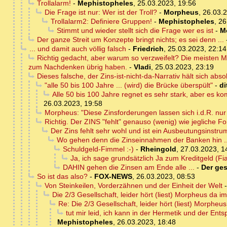
Trollalarm!
-
Mephistopheles
,
25.03.2023, 19:56
Die Frage ist nur: Wer ist der Troll?
-
Morpheus
,
26.03.2
Trollalarm2: Definiere Gruppen!
-
Mephistopheles
,
26
Stimmt und wieder stellt sich die Frage wer es ist
-
M
Der ganze Streit um Konzepte bringt nichts; es sei denn ...
... und damit auch völlig falsch
-
Friedrich
,
25.03.2023, 22:14
Richtig gedacht, aber warum so verzweifelt? Die meisten M
zum Nachdenken übrig haben.
-
Vladi
,
25.03.2023, 23:19
Dieses falsche, der Zins-ist-nicht-da-Narrativ hält sich abso
"alle 50 bis 100 Jahre ... (wird) die Brücke überspült"
-
di
Alle 50 bis 100 Jahre regnet es sehr stark, aber es ko
26.03.2023, 19:58
Morpheus: "Diese Zinsforderungen lassen sich i.d.R. nur 
Richtig. Der ZINS "fehlt" genauso (wenig) wie jegliche 
Der Zins fehlt sehr wohl und ist ein Ausbeutungsinstru
Wo gehen denn die Zinseinnahmen der Banken hin .
Schuldgeld-Fimmel :-)
-
Rheingold
,
27.03.2023, 1
Ja, ich sage grundsätzlich Ja zum Kreditgeld (Fia
DAHIN gehen die Zinsen am Ende alle ...
-
Der ges
So ist das also?
-
FOX-NEWS
,
26.03.2023, 08:53
Von Steinkeilen, Vorderzähnen und der Einheit der Welt
Die 2/3 Gesellschaft, leider hört (liest) Morpheus da im
Re: Die 2/3 Gesellschaft, leider hört (liest) Morpheu
tut mir leid, ich kann in der Hermetik und der En
Mephistopheles
,
26.03.2023, 18:48