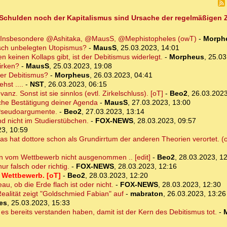
der Schulden noch der Kapitalismus sind Ursache der regelmäßige
gen. Insbesondere @Ashitaka, @MausS, @Mephistopheles (owT)
-
Morph
risch unbelegten Utopismus?
-
MausS
,
25.03.2023, 14:01
 keinen Kollaps gibt, ist der Debitismus widerlegt.
-
Morpheus
,
25.03
irken?
-
MausS
,
25.03.2023, 19:08
der Debitismus?
-
Morpheus
,
26.03.2023, 04:41
hst ....
-
NST
,
26.03.2023, 06:15
nz. Sonst ist sie sinnlos (evtl. Zirkelschluss). [oT]
-
Beo2
,
26.03.2023
iche Bestätigung deiner Agenda
-
MausS
,
27.03.2023, 13:00
d Pseudoargumente.
-
Beo2
,
27.03.2023, 13:14
nd nicht im Studierstübchen.
-
FOX-NEWS
,
28.03.2023, 09:57
23, 10:59
as hat dottore schon als Grundirrtum der anderen Theorien verortet. (
en vom Wettbewerb nicht ausgenommen .. [edit]
-
Beo2
,
28.03.2023, 1
ur falsch oder richtig.
-
FOX-NEWS
,
28.03.2023, 12:16
 Wettbewerb. [oT]
-
Beo2
,
28.03.2023, 12:20
u, ob die Erde flach ist oder nicht.
-
FOX-NEWS
,
28.03.2023, 12:30
Realität zeigt "Goldschmied Fabian" auf
-
mabraton
,
26.03.2023, 13:26
es
,
25.03.2023, 15:33
es bereits verstanden haben, damit ist der Kern des Debitismus tot.
-