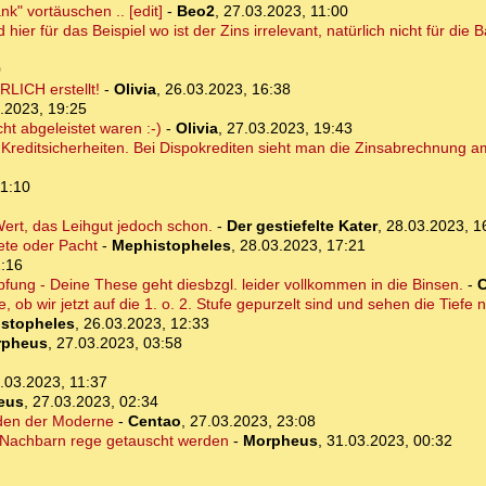
k" vortäuschen .. [edit]
-
Beo2
,
27.03.2023, 11:00
ier für das Beispiel wo ist der Zins irrelevant, natürlich nicht für die 
0
RLICH erstellt!
-
Olivia
,
26.03.2023, 16:38
.2023, 19:25
ht abgeleistet waren :-)
-
Olivia
,
27.03.2023, 19:43
 Kreditsicherheiten. Bei Dispokrediten sieht man die Zinsabrechnung a
11:10
 Wert, das Leihgut jedoch schon.
-
Der gestiefelte Kater
,
28.03.2023, 1
ete oder Pacht
-
Mephistopheles
,
28.03.2023, 17:21
1:16
ung - Deine These geht diesbzgl. leider vollkommen in die Binsen.
-
C
ob wir jetzt auf die 1. o. 2. Stufe gepurzelt sind und sehen die Tiefe n
stopheles
,
26.03.2023, 12:33
rpheus
,
27.03.2023, 03:58
.03.2023, 11:37
eus
,
27.03.2023, 02:34
den der Moderne
-
Centao
,
27.03.2023, 23:08
n Nachbarn rege getauscht werden
-
Morpheus
,
31.03.2023, 00:32