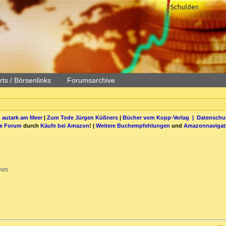
ts / Börsenlinks
Forumsarchive
 autark am Meer
|
Zum Tode Jürgen Küßners
|
Bücher vom Kopp-Verlag |
Datenschut
be Forum
durch
Käufe bei Amazon
! |
Weitere Buchempfehlungen
und
Amazonnavigat
ews