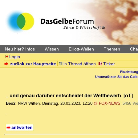
Neu hier? Infos
Wissen
Elliott-Wellen
Themen
Char
Login
zurück zur Hauptseite
in Thread öffnen
Ticker
Fluchtburg
Unterstützen Sie das Gel
.. und genau darüber entscheidet der Wettbewerb. [oT]
Beo2
,
NRW Witten
,
Dienstag, 28.03.2023, 12:20
@ FOX-NEWS
5456 Vi
.
antworten