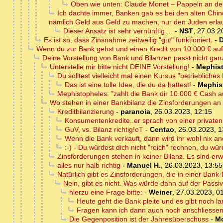
Oben wie unten: Claude Monet – Pappeln an de
Ich dachte immer, Banken gab es bei den alten Chin
nämlich Geld aus Geld zu machen, nur den Juden erla
Dieser Ansatz ist sehr vernünftig ...
-
NST
,
27.03.2
Es ist so, dass Zinsnahme zeitweilig "gut" funktioniert.
-
D
Wenn du zur Bank gehst und einen Kredit von 10.000 € au
Deine Vorstellung von Bank und Bilanzen passt nicht ganz
Unterstelle mir bitte nicht DEINE Vorstellung!
-
Mephis
Du solltest vielleicht mal einen Kursus "betriebli
Das ist eine tolle Idee, die du da hattest!
-
Mephis
Mephistopheles: "zahlt die Bank dir 10.000 € Cash au
Wo stehen in einer Bankbilanz die Zinsforderungen a
Kreditbilanzierung
-
paranoia
,
26.03.2023, 12:15
Konsumentenkredite..er sprach von einer privaten
GuV, vs. Bilanz richtig!oT
-
Centao
,
26.03.2023, 1
Wenn die Bank verkauft, dann wird ihr wohl nix and
:-) - Du würdest dich nicht "reich" rechnen, du wür
Zinsforderungen stehen in keiner Bilanz. Es sind erw
alles nur halb richtig
-
Manuel H.
,
26.03.2023, 13:55
Natürlich gibt es Zinsforderungen, die in einer Bank
Nein, gibt es nicht. Was würde dann auf der Passi
hierzu eine Frage bitte:
-
Weiner
,
27.03.2023, 0
Heute geht die Bank pleite und es gibt noch la
Fragen kann ich dann auch noch anschliessen 
Die Gegenposition ist der Jahresüberschuss
-
M