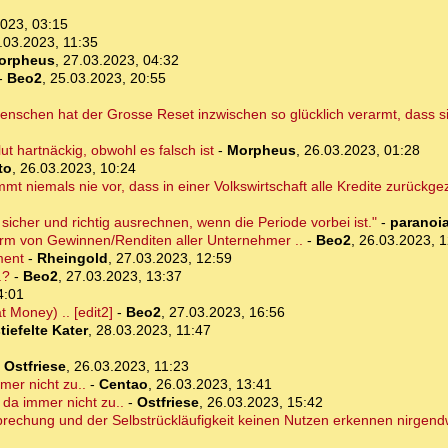
023, 03:15
.03.2023, 11:35
orpheus
,
27.03.2023, 04:32
-
Beo2
,
25.03.2023, 20:55
enschen hat der Grosse Reset inzwischen so glücklich verarmt, dass s
lut hartnäckig, obwohl es falsch ist
-
Morpheus
,
26.03.2023, 01:28
to
,
26.03.2023, 10:24
mmt niemals nie vor, dass in einer Volkswirtschaft alle Kredite zurückg
sicher und richtig ausrechnen, wenn die Periode vorbei ist."
-
paranoi
Form von Gewinnen/Renditen aller Unternehmer ..
-
Beo2
,
26.03.2023, 1
ment
-
Rheingold
,
27.03.2023, 12:59
.?
-
Beo2
,
27.03.2023, 13:37
4:01
t Money) .. [edit2]
-
Beo2
,
27.03.2023, 16:56
tiefelte Kater
,
28.03.2023, 11:47
-
Ostfriese
,
26.03.2023, 11:23
mer nicht zu..
-
Centao
,
26.03.2023, 13:41
s da immer nicht zu..
-
Ostfriese
,
26.03.2023, 15:42
tsprechung und der Selbstrückläufigkeit keinen Nutzen erkennen nirgend