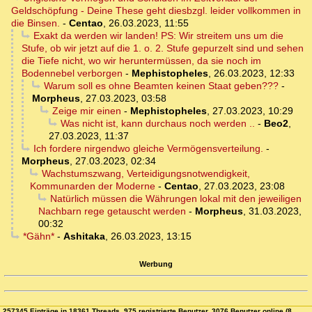
Geldschöpfung - Deine These geht diesbzgl. leider vollkommen in
die Binsen.
-
Centao
,
26.03.2023, 11:55
Exakt da werden wir landen! PS: Wir streitem uns um die
Stufe, ob wir jetzt auf die 1. o. 2. Stufe gepurzelt sind und sehen
die Tiefe nicht, wo wir heruntermüssen, da sie noch im
Bodennebel verborgen
-
Mephistopheles
,
26.03.2023, 12:33
Warum soll es ohne Beamten keinen Staat geben???
-
Morpheus
,
27.03.2023, 03:58
Zeige mir einen
-
Mephistopheles
,
27.03.2023, 10:29
Was nicht ist, kann durchaus noch werden ..
-
Beo2
,
27.03.2023, 11:37
Ich fordere nirgendwo gleiche Vermögensverteilung.
-
Morpheus
,
27.03.2023, 02:34
Wachstumszwang, Verteidigungsnotwendigkeit,
Kommunarden der Moderne
-
Centao
,
27.03.2023, 23:08
Natürlich müssen die Währungen lokal mit den jeweiligen
Nachbarn rege getauscht werden
-
Morpheus
,
31.03.2023,
00:32
*Gähn*
-
Ashitaka
,
26.03.2023, 13:15
Werbung
257345 Einträge in 18361 Threads, 975 registrierte Benutzer, 3076 Benutzer online (8