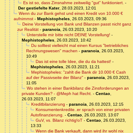
Es ist so, dass Zinsnahme zeitweilig "gut" funktioniert.
-
Der gestiefelte Kater
,
28.03.2023, 12:01
Wenn du zur Bank gehst und einen Kredit von 10.000 €
aufnimmst
-
Mephistopheles
,
26.03.2023, 09:36
Deine Vorstellung von Bank und Bilanzen passt nicht ganz
zur Realität
-
paranoia
,
26.03.2023, 10:20
Unterstelle mir bitte nicht DEINE Vorstellung!
-
Mephistopheles
,
26.03.2023, 10:42
Du solltest vielleicht mal einen Kursus "betriebliches
Rechnungswesen" machen
-
paranoia
,
26.03.2023,
10:49
Das ist eine tolle Idee, die du da hattest!
-
Mephistopheles
,
26.03.2023, 11:21
Mephistopheles: "zahlt die Bank dir 10.000 € Cash
auf der Passivseite der Bilanz"
-
paranoia
,
26.03.2023,
11:05
Wo stehen in einer Bankbilanz die Zinsforderungen an
private Kunden? - @Meph hat Recht.
-
Centao
,
26.03.2023, 11:07
Kreditbilanzierung
-
paranoia
,
26.03.2023, 12:15
Konsumentenkredite..er sprach von einer privaten
Autofinanzierung.
-
Centao
,
26.03.2023, 13:07
GuV, vs. Bilanz richtig!oT
-
Centao
,
26.03.2023,
13:33
Wenn die Bank verkauft, dann wird ihr wohl nix