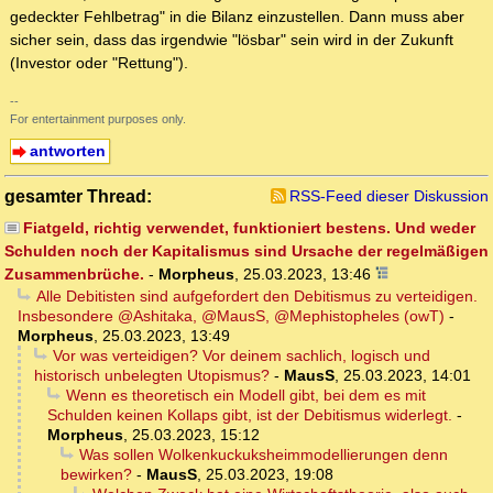
gedeckter Fehlbetrag" in die Bilanz einzustellen. Dann muss aber
sicher sein, dass das irgendwie "lösbar" sein wird in der Zukunft
(Investor oder "Rettung").
--
For entertainment purposes only.
antworten
gesamter Thread:
RSS-Feed dieser Diskussion
Fiatgeld, richtig verwendet, funktioniert bestens. Und weder
Schulden noch der Kapitalismus sind Ursache der regelmäßigen
Zusammenbrüche.
-
Morpheus
,
25.03.2023, 13:46
Alle Debitisten sind aufgefordert den Debitismus zu verteidigen.
Insbesondere @Ashitaka, @MausS, @Mephistopheles (owT)
-
Morpheus
,
25.03.2023, 13:49
Vor was verteidigen? Vor deinem sachlich, logisch und
historisch unbelegten Utopismus?
-
MausS
,
25.03.2023, 14:01
Wenn es theoretisch ein Modell gibt, bei dem es mit
Schulden keinen Kollaps gibt, ist der Debitismus widerlegt.
-
Morpheus
,
25.03.2023, 15:12
Was sollen Wolkenkuckuksheimmodellierungen denn
bewirken?
-
MausS
,
25.03.2023, 19:08