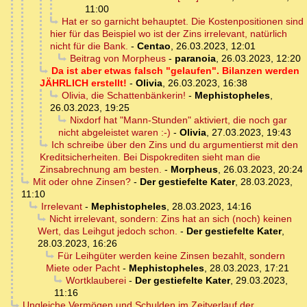
11:00
Hat er so garnicht behauptet. Die Kostenpositionen sind
hier für das Beispiel wo ist der Zins irrelevant, natürlich
nicht für die Bank.
-
Centao
,
26.03.2023, 12:01
Beitrag von Morpheus
-
paranoia
,
26.03.2023, 12:20
Da ist aber etwas falsch "gelaufen". Bilanzen werden
JÄHRLICH erstellt!
-
Olivia
,
26.03.2023, 16:38
Olivia, die Schattenbänkerin!
-
Mephistopheles
,
26.03.2023, 19:25
Nixdorf hat "Mann-Stunden" aktiviert, die noch gar
nicht abgeleistet waren :-)
-
Olivia
,
27.03.2023, 19:43
Ich schreibe über den Zins und du argumentierst mit den
Kreditsicherheiten. Bei Dispokrediten sieht man die
Zinsabrechnung am besten.
-
Morpheus
,
26.03.2023, 20:24
Mit oder ohne Zinsen?
-
Der gestiefelte Kater
,
28.03.2023,
11:10
Irrelevant
-
Mephistopheles
,
28.03.2023, 14:16
Nicht irrelevant, sondern: Zins hat an sich (noch) keinen
Wert, das Leihgut jedoch schon.
-
Der gestiefelte Kater
,
28.03.2023, 16:26
Für Leihgüter werden keine Zinsen bezahlt, sondern
Miete oder Pacht
-
Mephistopheles
,
28.03.2023, 17:21
Wortklauberei
-
Der gestiefelte Kater
,
29.03.2023,
11:16
Ungleiche Vermögen und Schulden im Zeitverlauf der