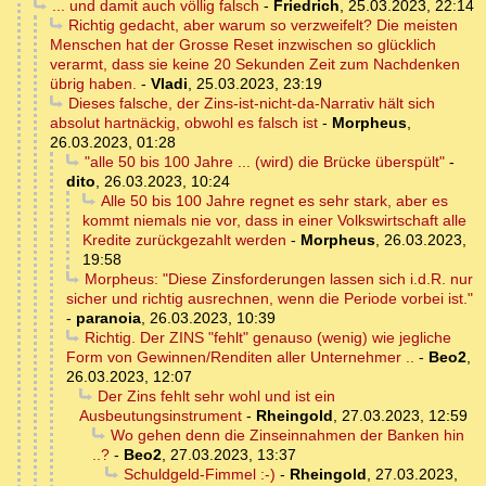
... und damit auch völlig falsch
-
Friedrich
,
25.03.2023, 22:14
Richtig gedacht, aber warum so verzweifelt? Die meisten
Menschen hat der Grosse Reset inzwischen so glücklich
verarmt, dass sie keine 20 Sekunden Zeit zum Nachdenken
übrig haben.
-
Vladi
,
25.03.2023, 23:19
Dieses falsche, der Zins-ist-nicht-da-Narrativ hält sich
absolut hartnäckig, obwohl es falsch ist
-
Morpheus
,
26.03.2023, 01:28
"alle 50 bis 100 Jahre ... (wird) die Brücke überspült"
-
dito
,
26.03.2023, 10:24
Alle 50 bis 100 Jahre regnet es sehr stark, aber es
kommt niemals nie vor, dass in einer Volkswirtschaft alle
Kredite zurückgezahlt werden
-
Morpheus
,
26.03.2023,
19:58
Morpheus: "Diese Zinsforderungen lassen sich i.d.R. nur
sicher und richtig ausrechnen, wenn die Periode vorbei ist."
-
paranoia
,
26.03.2023, 10:39
Richtig. Der ZINS "fehlt" genauso (wenig) wie jegliche
Form von Gewinnen/Renditen aller Unternehmer ..
-
Beo2
,
26.03.2023, 12:07
Der Zins fehlt sehr wohl und ist ein
Ausbeutungsinstrument
-
Rheingold
,
27.03.2023, 12:59
Wo gehen denn die Zinseinnahmen der Banken hin
..?
-
Beo2
,
27.03.2023, 13:37
Schuldgeld-Fimmel :-)
-
Rheingold
,
27.03.2023,