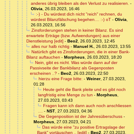
anderes übrig bleiben als den Verlust zu realisieren.
-
Olivia
,
26.03.2023, 16:46
:-) - Du würdest dich nicht "reich" rechnen, du
würdest Bilanzfälschung begehen.... :-) oT
-
Olivia
,
26.03.2023, 16:56
Zinsforderungen stehen in keiner Bilanz. Es sind
erwartete Erträge (bzw. Aufwendungen) aus einer
Dienstleistung [edit]
-
Beo2
,
26.03.2023, 12:45
alles nur halb richtig
-
Manuel H.
,
26.03.2023, 13:55
Natürlich gibt es Zinsforderungen, die in einer Bank-
Bilanz auftauchen
-
Morpheus
,
26.03.2023, 18:20
Nein, gibt es nicht. Was würde dann auf der
Passivseite der Bankbilanz als Gegenposten
erscheinen ..?
-
Beo2
,
26.03.2023, 22:50
hierzu eine Frage bitte:
-
Weiner
,
27.03.2023,
01:28
Heute geht die Bank pleite und es gibt noch
langfristig eine Menge zu tun
-
Morpheus
,
27.03.2023, 03:43
Fragen kann ich dann auch noch anschliessen
....
-
NST
,
27.03.2023, 04:36
Die Gegenposition ist der Jahresüberschuss
-
Morpheus
,
27.03.2023, 04:21
Das würde eine "zu positive Ertragslage der
Bank" vortäuschen .. [edit]
-
Beo2
,
27.03.2023,