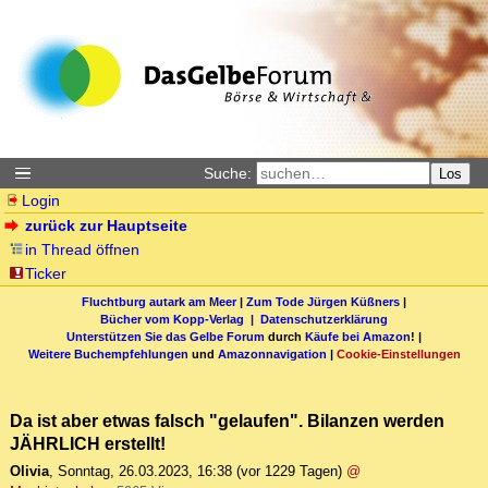
Suche:
Los
Login
zurück zur Hauptseite
in Thread öffnen
Ticker
Fluchtburg autark am Meer
|
Zum Tode Jürgen Küßners
|
Bücher vom Kopp-Verlag |
Datenschutzerklärung
Unterstützen Sie das Gelbe Forum
durch
Käufe bei Amazon
! |
Weitere Buchempfehlungen
und
Amazonnavigation
|
Cookie-Einstellungen
Da ist aber etwas falsch "gelaufen". Bilanzen werden
JÄHRLICH erstellt!
Olivia
,
Sonntag, 26.03.2023, 16:38
(vor 1229 Tagen)
@