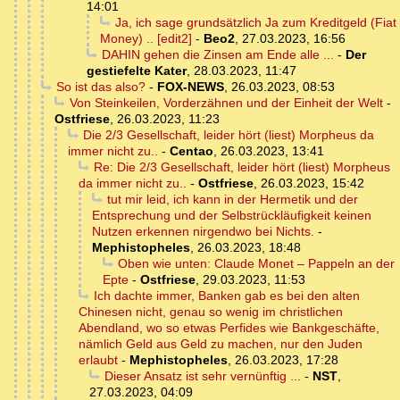
14:01
Ja, ich sage grundsätzlich Ja zum Kreditgeld (Fiat
Money) .. [edit2]
-
Beo2
,
27.03.2023, 16:56
DAHIN gehen die Zinsen am Ende alle ...
-
Der
gestiefelte Kater
,
28.03.2023, 11:47
So ist das also?
-
FOX-NEWS
,
26.03.2023, 08:53
Von Steinkeilen, Vorderzähnen und der Einheit der Welt
-
Ostfriese
,
26.03.2023, 11:23
Die 2/3 Gesellschaft, leider hört (liest) Morpheus da
immer nicht zu..
-
Centao
,
26.03.2023, 13:41
Re: Die 2/3 Gesellschaft, leider hört (liest) Morpheus
da immer nicht zu..
-
Ostfriese
,
26.03.2023, 15:42
tut mir leid, ich kann in der Hermetik und der
Entsprechung und der Selbstrückläufigkeit keinen
Nutzen erkennen nirgendwo bei Nichts.
-
Mephistopheles
,
26.03.2023, 18:48
Oben wie unten: Claude Monet – Pappeln an der
Epte
-
Ostfriese
,
29.03.2023, 11:53
Ich dachte immer, Banken gab es bei den alten
Chinesen nicht, genau so wenig im christlichen
Abendland, wo so etwas Perfides wie Bankgeschäfte,
nämlich Geld aus Geld zu machen, nur den Juden
erlaubt
-
Mephistopheles
,
26.03.2023, 17:28
Dieser Ansatz ist sehr vernünftig ...
-
NST
,
27.03.2023, 04:09