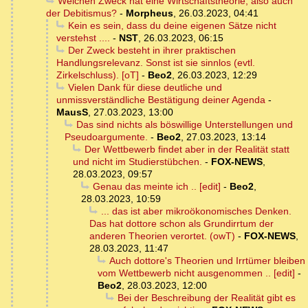
Welchen Zweck hat eine Wirtschaftstheorie, also auch
der Debitismus?
-
Morpheus
,
26.03.2023, 04:41
Kein es sein, dass du deine eigenen Sätze nicht
verstehst ....
-
NST
,
26.03.2023, 06:15
Der Zweck besteht in ihrer praktischen
Handlungsrelevanz. Sonst ist sie sinnlos (evtl.
Zirkelschluss). [oT]
-
Beo2
,
26.03.2023, 12:29
Vielen Dank für diese deutliche und
unmissverständliche Bestätigung deiner Agenda
-
MausS
,
27.03.2023, 13:00
Das sind nichts als böswillige Unterstellungen und
Pseudoargumente.
-
Beo2
,
27.03.2023, 13:14
Der Wettbewerb findet aber in der Realität statt
und nicht im Studierstübchen.
-
FOX-NEWS
,
28.03.2023, 09:57
Genau das meinte ich .. [edit]
-
Beo2
,
28.03.2023, 10:59
... das ist aber mikroökonomisches Denken.
Das hat dottore schon als Grundirrtum der
anderen Theorien verortet. (owT)
-
FOX-NEWS
,
28.03.2023, 11:47
Auch dottore's Theorien und Irrtümer bleiben
vom Wettbewerb nicht ausgenommen .. [edit]
-
Beo2
,
28.03.2023, 12:00
Bei der Beschreibung der Realität gibt es