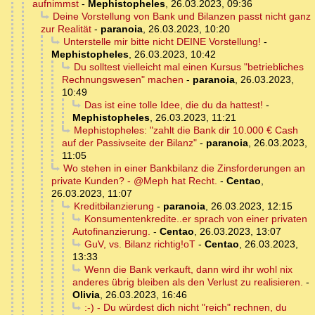
aufnimmst
-
Mephistopheles
,
26.03.2023, 09:36
Deine Vorstellung von Bank und Bilanzen passt nicht ganz
zur Realität
-
paranoia
,
26.03.2023, 10:20
Unterstelle mir bitte nicht DEINE Vorstellung!
-
Mephistopheles
,
26.03.2023, 10:42
Du solltest vielleicht mal einen Kursus "betriebliches
Rechnungswesen" machen
-
paranoia
,
26.03.2023,
10:49
Das ist eine tolle Idee, die du da hattest!
-
Mephistopheles
,
26.03.2023, 11:21
Mephistopheles: "zahlt die Bank dir 10.000 € Cash
auf der Passivseite der Bilanz"
-
paranoia
,
26.03.2023,
11:05
Wo stehen in einer Bankbilanz die Zinsforderungen an
private Kunden? - @Meph hat Recht.
-
Centao
,
26.03.2023, 11:07
Kreditbilanzierung
-
paranoia
,
26.03.2023, 12:15
Konsumentenkredite..er sprach von einer privaten
Autofinanzierung.
-
Centao
,
26.03.2023, 13:07
GuV, vs. Bilanz richtig!oT
-
Centao
,
26.03.2023,
13:33
Wenn die Bank verkauft, dann wird ihr wohl nix
anderes übrig bleiben als den Verlust zu realisieren.
-
Olivia
,
26.03.2023, 16:46
:-) - Du würdest dich nicht "reich" rechnen, du