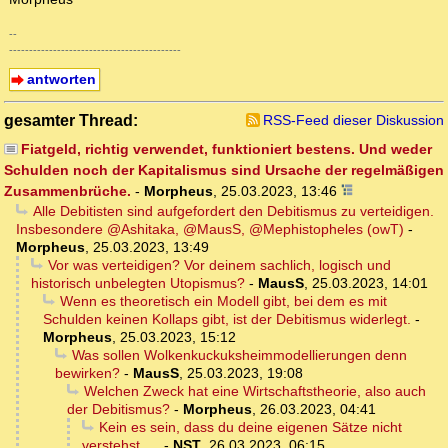
--
-------------------------------------------
antworten
gesamter Thread:
RSS-Feed dieser Diskussion
Fiatgeld, richtig verwendet, funktioniert bestens. Und weder
Schulden noch der Kapitalismus sind Ursache der regelmäßigen
Zusammenbrüche.
-
Morpheus
,
25.03.2023, 13:46
Alle Debitisten sind aufgefordert den Debitismus zu verteidigen.
Insbesondere @Ashitaka, @MausS, @Mephistopheles (owT)
-
Morpheus
,
25.03.2023, 13:49
Vor was verteidigen? Vor deinem sachlich, logisch und
historisch unbelegten Utopismus?
-
MausS
,
25.03.2023, 14:01
Wenn es theoretisch ein Modell gibt, bei dem es mit
Schulden keinen Kollaps gibt, ist der Debitismus widerlegt.
-
Morpheus
,
25.03.2023, 15:12
Was sollen Wolkenkuckuksheimmodellierungen denn
bewirken?
-
MausS
,
25.03.2023, 19:08
Welchen Zweck hat eine Wirtschaftstheorie, also auch
der Debitismus?
-
Morpheus
,
26.03.2023, 04:41
Kein es sein, dass du deine eigenen Sätze nicht
verstehst ....
-
NST
,
26.03.2023, 06:15