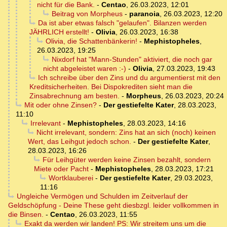
nicht für die Bank.
-
Centao
,
26.03.2023, 12:01
Beitrag von Morpheus
-
paranoia
,
26.03.2023, 12:20
Da ist aber etwas falsch "gelaufen". Bilanzen werden
JÄHRLICH erstellt!
-
Olivia
,
26.03.2023, 16:38
Olivia, die Schattenbänkerin!
-
Mephistopheles
,
26.03.2023, 19:25
Nixdorf hat "Mann-Stunden" aktiviert, die noch gar
nicht abgeleistet waren :-)
-
Olivia
,
27.03.2023, 19:43
Ich schreibe über den Zins und du argumentierst mit den
Kreditsicherheiten. Bei Dispokrediten sieht man die
Zinsabrechnung am besten.
-
Morpheus
,
26.03.2023, 20:24
Mit oder ohne Zinsen?
-
Der gestiefelte Kater
,
28.03.2023,
11:10
Irrelevant
-
Mephistopheles
,
28.03.2023, 14:16
Nicht irrelevant, sondern: Zins hat an sich (noch) keinen
Wert, das Leihgut jedoch schon.
-
Der gestiefelte Kater
,
28.03.2023, 16:26
Für Leihgüter werden keine Zinsen bezahlt, sondern
Miete oder Pacht
-
Mephistopheles
,
28.03.2023, 17:21
Wortklauberei
-
Der gestiefelte Kater
,
29.03.2023,
11:16
Ungleiche Vermögen und Schulden im Zeitverlauf der
Geldschöpfung - Deine These geht diesbzgl. leider vollkommen in
die Binsen.
-
Centao
,
26.03.2023, 11:55
Exakt da werden wir landen! PS: Wir streitem uns um die