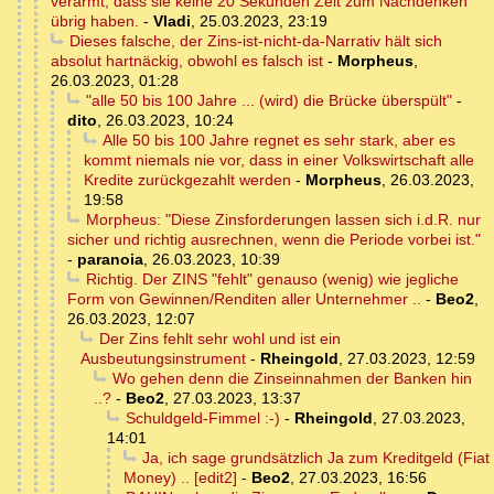
verarmt, dass sie keine 20 Sekunden Zeit zum Nachdenken
übrig haben.
-
Vladi
,
25.03.2023, 23:19
Dieses falsche, der Zins-ist-nicht-da-Narrativ hält sich
absolut hartnäckig, obwohl es falsch ist
-
Morpheus
,
26.03.2023, 01:28
"alle 50 bis 100 Jahre ... (wird) die Brücke überspült"
-
dito
,
26.03.2023, 10:24
Alle 50 bis 100 Jahre regnet es sehr stark, aber es
kommt niemals nie vor, dass in einer Volkswirtschaft alle
Kredite zurückgezahlt werden
-
Morpheus
,
26.03.2023,
19:58
Morpheus: "Diese Zinsforderungen lassen sich i.d.R. nur
sicher und richtig ausrechnen, wenn die Periode vorbei ist."
-
paranoia
,
26.03.2023, 10:39
Richtig. Der ZINS "fehlt" genauso (wenig) wie jegliche
Form von Gewinnen/Renditen aller Unternehmer ..
-
Beo2
,
26.03.2023, 12:07
Der Zins fehlt sehr wohl und ist ein
Ausbeutungsinstrument
-
Rheingold
,
27.03.2023, 12:59
Wo gehen denn die Zinseinnahmen der Banken hin
..?
-
Beo2
,
27.03.2023, 13:37
Schuldgeld-Fimmel :-)
-
Rheingold
,
27.03.2023,
14:01
Ja, ich sage grundsätzlich Ja zum Kreditgeld (Fiat
Money) .. [edit2]
-
Beo2
,
27.03.2023, 16:56