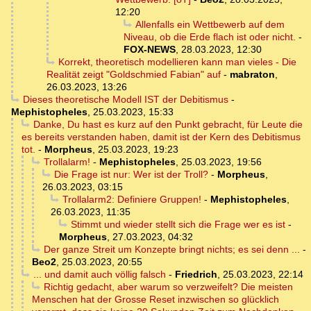
12:20
Allenfalls ein Wettbewerb auf dem
Niveau, ob die Erde flach ist oder nicht.
-
FOX-NEWS
,
28.03.2023, 12:30
Korrekt, theoretisch modellieren kann man vieles - Die
Realität zeigt "Goldschmied Fabian" auf
-
mabraton
,
26.03.2023, 13:26
Dieses theoretische Modell IST der Debitismus
-
Mephistopheles
,
25.03.2023, 15:33
Danke, Du hast es kurz auf den Punkt gebracht, für Leute die
es bereits verstanden haben, damit ist der Kern des Debitismus
tot.
-
Morpheus
,
25.03.2023, 19:23
Trollalarm!
-
Mephistopheles
,
25.03.2023, 19:56
Die Frage ist nur: Wer ist der Troll?
-
Morpheus
,
26.03.2023, 03:15
Trollalarm2: Definiere Gruppen!
-
Mephistopheles
,
26.03.2023, 11:35
Stimmt und wieder stellt sich die Frage wer es ist
-
Morpheus
,
27.03.2023, 04:32
Der ganze Streit um Konzepte bringt nichts; es sei denn ...
-
Beo2
,
25.03.2023, 20:55
... und damit auch völlig falsch
-
Friedrich
,
25.03.2023, 22:14
Richtig gedacht, aber warum so verzweifelt? Die meisten
Menschen hat der Grosse Reset inzwischen so glücklich