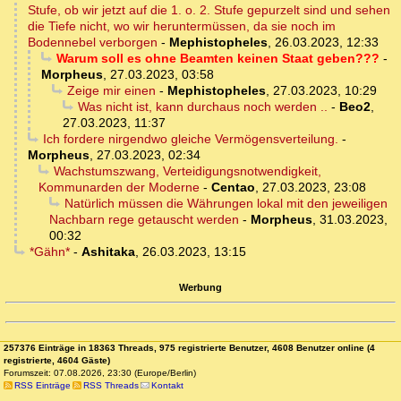
Stufe, ob wir jetzt auf die 1. o. 2. Stufe gepurzelt sind und sehen
die Tiefe nicht, wo wir heruntermüssen, da sie noch im
Bodennebel verborgen
-
Mephistopheles
,
26.03.2023, 12:33
Warum soll es ohne Beamten keinen Staat geben???
-
Morpheus
,
27.03.2023, 03:58
Zeige mir einen
-
Mephistopheles
,
27.03.2023, 10:29
Was nicht ist, kann durchaus noch werden ..
-
Beo2
,
27.03.2023, 11:37
Ich fordere nirgendwo gleiche Vermögensverteilung.
-
Morpheus
,
27.03.2023, 02:34
Wachstumszwang, Verteidigungsnotwendigkeit,
Kommunarden der Moderne
-
Centao
,
27.03.2023, 23:08
Natürlich müssen die Währungen lokal mit den jeweiligen
Nachbarn rege getauscht werden
-
Morpheus
,
31.03.2023,
00:32
*Gähn*
-
Ashitaka
,
26.03.2023, 13:15
Werbung
257376 Einträge in 18363 Threads, 975 registrierte Benutzer, 4608 Benutzer online (4
registrierte, 4604 Gäste)
Forumszeit: 07.08.2026, 23:30 (Europe/Berlin)
RSS Einträge
RSS Threads
Kontakt