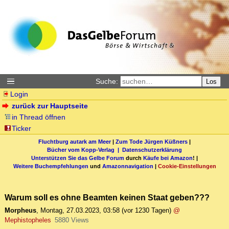
Suche:
Los
Login
zurück zur Hauptseite
in Thread öffnen
Ticker
Fluchtburg autark am Meer
|
Zum Tode Jürgen Küßners
|
Bücher vom Kopp-Verlag |
Datenschutzerklärung
Unterstützen Sie das Gelbe Forum
durch
Käufe bei Amazon
! |
Weitere Buchempfehlungen
und
Amazonnavigation
|
Cookie-Einstellungen
Warum soll es ohne Beamten keinen Staat geben???
Morpheus
,
Montag, 27.03.2023, 03:58
(vor 1230 Tagen)
@
Mephistopheles
5880 Views