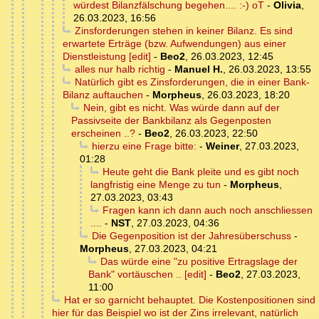
würdest Bilanzfälschung begehen.... :-) oT
-
Olivia
,
26.03.2023, 16:56
Zinsforderungen stehen in keiner Bilanz. Es sind
erwartete Erträge (bzw. Aufwendungen) aus einer
Dienstleistung [edit]
-
Beo2
,
26.03.2023, 12:45
alles nur halb richtig
-
Manuel H.
,
26.03.2023, 13:55
Natürlich gibt es Zinsforderungen, die in einer Bank-
Bilanz auftauchen
-
Morpheus
,
26.03.2023, 18:20
Nein, gibt es nicht. Was würde dann auf der
Passivseite der Bankbilanz als Gegenposten
erscheinen ..?
-
Beo2
,
26.03.2023, 22:50
hierzu eine Frage bitte:
-
Weiner
,
27.03.2023,
01:28
Heute geht die Bank pleite und es gibt noch
langfristig eine Menge zu tun
-
Morpheus
,
27.03.2023, 03:43
Fragen kann ich dann auch noch anschliessen
....
-
NST
,
27.03.2023, 04:36
Die Gegenposition ist der Jahresüberschuss
-
Morpheus
,
27.03.2023, 04:21
Das würde eine "zu positive Ertragslage der
Bank" vortäuschen .. [edit]
-
Beo2
,
27.03.2023,
11:00
Hat er so garnicht behauptet. Die Kostenpositionen sind
hier für das Beispiel wo ist der Zins irrelevant, natürlich