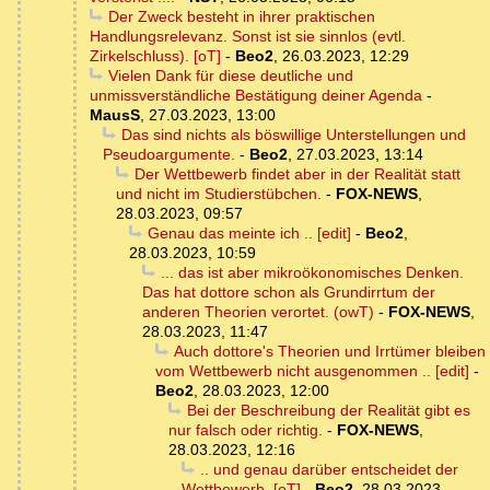
Der Zweck besteht in ihrer praktischen
Handlungsrelevanz. Sonst ist sie sinnlos (evtl.
Zirkelschluss). [oT]
-
Beo2
,
26.03.2023, 12:29
Vielen Dank für diese deutliche und
unmissverständliche Bestätigung deiner Agenda
-
MausS
,
27.03.2023, 13:00
Das sind nichts als böswillige Unterstellungen und
Pseudoargumente.
-
Beo2
,
27.03.2023, 13:14
Der Wettbewerb findet aber in der Realität statt
und nicht im Studierstübchen.
-
FOX-NEWS
,
28.03.2023, 09:57
Genau das meinte ich .. [edit]
-
Beo2
,
28.03.2023, 10:59
... das ist aber mikroökonomisches Denken.
Das hat dottore schon als Grundirrtum der
anderen Theorien verortet. (owT)
-
FOX-NEWS
,
28.03.2023, 11:47
Auch dottore's Theorien und Irrtümer bleiben
vom Wettbewerb nicht ausgenommen .. [edit]
-
Beo2
,
28.03.2023, 12:00
Bei der Beschreibung der Realität gibt es
nur falsch oder richtig.
-
FOX-NEWS
,
28.03.2023, 12:16
.. und genau darüber entscheidet der
Wettbewerb. [oT]
-
Beo2
,
28.03.2023,