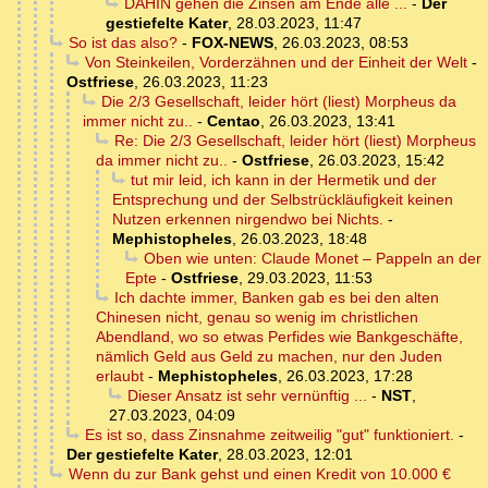
DAHIN gehen die Zinsen am Ende alle ...
-
Der
gestiefelte Kater
,
28.03.2023, 11:47
So ist das also?
-
FOX-NEWS
,
26.03.2023, 08:53
Von Steinkeilen, Vorderzähnen und der Einheit der Welt
-
Ostfriese
,
26.03.2023, 11:23
Die 2/3 Gesellschaft, leider hört (liest) Morpheus da
immer nicht zu..
-
Centao
,
26.03.2023, 13:41
Re: Die 2/3 Gesellschaft, leider hört (liest) Morpheus
da immer nicht zu..
-
Ostfriese
,
26.03.2023, 15:42
tut mir leid, ich kann in der Hermetik und der
Entsprechung und der Selbstrückläufigkeit keinen
Nutzen erkennen nirgendwo bei Nichts.
-
Mephistopheles
,
26.03.2023, 18:48
Oben wie unten: Claude Monet – Pappeln an der
Epte
-
Ostfriese
,
29.03.2023, 11:53
Ich dachte immer, Banken gab es bei den alten
Chinesen nicht, genau so wenig im christlichen
Abendland, wo so etwas Perfides wie Bankgeschäfte,
nämlich Geld aus Geld zu machen, nur den Juden
erlaubt
-
Mephistopheles
,
26.03.2023, 17:28
Dieser Ansatz ist sehr vernünftig ...
-
NST
,
27.03.2023, 04:09
Es ist so, dass Zinsnahme zeitweilig "gut" funktioniert.
-
Der gestiefelte Kater
,
28.03.2023, 12:01
Wenn du zur Bank gehst und einen Kredit von 10.000 €