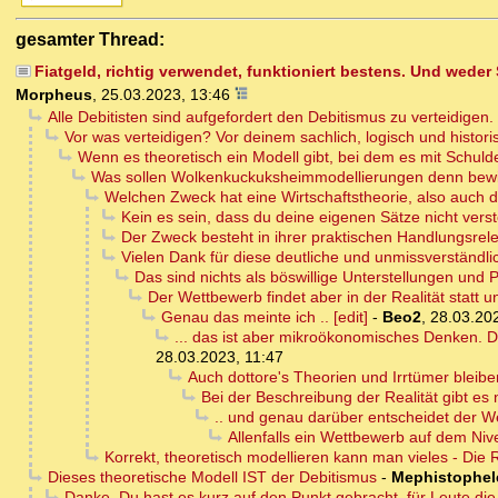
gesamter Thread:
Fiatgeld, richtig verwendet, funktioniert bestens. Und we
Morpheus
,
25.03.2023, 13:46
Alle Debitisten sind aufgefordert den Debitismus zu verteidi
Vor was verteidigen? Vor deinem sachlich, logisch und histo
Wenn es theoretisch ein Modell gibt, bei dem es mit Schulden
Was sollen Wolkenkuckuksheimmodellierungen denn bew
Welchen Zweck hat eine Wirtschaftstheorie, also auch 
Kein es sein, dass du deine eigenen Sätze nicht verste
Der Zweck besteht in ihrer praktischen Handlungsreleva
Vielen Dank für diese deutliche und unmissverständl
Das sind nichts als böswillige Unterstellungen un
Der Wettbewerb findet aber in der Realität statt u
Genau das meinte ich .. [edit]
-
Beo2
,
28.03.20
... das ist aber mikroökonomisches Denken. D
28.03.2023, 11:47
Auch dottore's Theorien und Irrtümer bleib
Bei der Beschreibung der Realität gibt es n
.. und genau darüber entscheidet der W
Allenfalls ein Wettbewerb auf dem Nivea
Korrekt, theoretisch modellieren kann man vieles - Die 
Dieses theoretische Modell IST der Debitismus
-
Mephistophel
Danke, Du hast es kurz auf den Punkt gebracht, für Leute die 