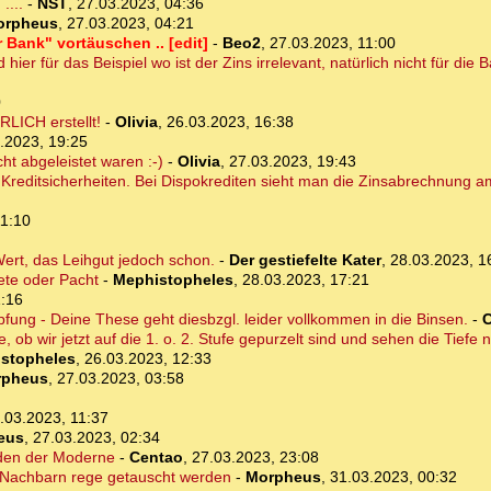
....
-
NST
,
27.03.2023, 04:36
orpheus
,
27.03.2023, 04:21
 Bank" vortäuschen .. [edit]
-
Beo2
,
27.03.2023, 11:00
ier für das Beispiel wo ist der Zins irrelevant, natürlich nicht für die 
0
RLICH erstellt!
-
Olivia
,
26.03.2023, 16:38
.2023, 19:25
ht abgeleistet waren :-)
-
Olivia
,
27.03.2023, 19:43
 Kreditsicherheiten. Bei Dispokrediten sieht man die Zinsabrechnung a
11:10
 Wert, das Leihgut jedoch schon.
-
Der gestiefelte Kater
,
28.03.2023, 1
ete oder Pacht
-
Mephistopheles
,
28.03.2023, 17:21
1:16
ung - Deine These geht diesbzgl. leider vollkommen in die Binsen.
-
C
ob wir jetzt auf die 1. o. 2. Stufe gepurzelt sind und sehen die Tiefe n
stopheles
,
26.03.2023, 12:33
rpheus
,
27.03.2023, 03:58
.03.2023, 11:37
eus
,
27.03.2023, 02:34
den der Moderne
-
Centao
,
27.03.2023, 23:08
n Nachbarn rege getauscht werden
-
Morpheus
,
31.03.2023, 00:32