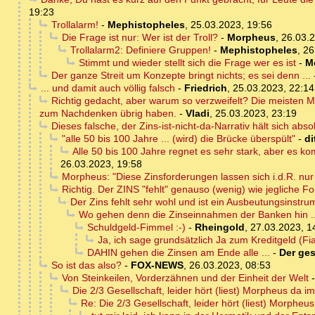
19:23
Trollalarm!
-
Mephistopheles
,
25.03.2023, 19:56
Die Frage ist nur: Wer ist der Troll?
-
Morpheus
,
26.03.2
Trollalarm2: Definiere Gruppen!
-
Mephistopheles
,
26
Stimmt und wieder stellt sich die Frage wer es ist
-
M
Der ganze Streit um Konzepte bringt nichts; es sei denn ...
... und damit auch völlig falsch
-
Friedrich
,
25.03.2023, 22:14
Richtig gedacht, aber warum so verzweifelt? Die meisten M
zum Nachdenken übrig haben.
-
Vladi
,
25.03.2023, 23:19
Dieses falsche, der Zins-ist-nicht-da-Narrativ hält sich abso
"alle 50 bis 100 Jahre ... (wird) die Brücke überspült"
-
di
Alle 50 bis 100 Jahre regnet es sehr stark, aber es ko
26.03.2023, 19:58
Morpheus: "Diese Zinsforderungen lassen sich i.d.R. nur 
Richtig. Der ZINS "fehlt" genauso (wenig) wie jegliche 
Der Zins fehlt sehr wohl und ist ein Ausbeutungsinstru
Wo gehen denn die Zinseinnahmen der Banken hin .
Schuldgeld-Fimmel :-)
-
Rheingold
,
27.03.2023, 1
Ja, ich sage grundsätzlich Ja zum Kreditgeld (Fia
DAHIN gehen die Zinsen am Ende alle ...
-
Der ges
So ist das also?
-
FOX-NEWS
,
26.03.2023, 08:53
Von Steinkeilen, Vorderzähnen und der Einheit der Welt
Die 2/3 Gesellschaft, leider hört (liest) Morpheus da im
Re: Die 2/3 Gesellschaft, leider hört (liest) Morpheu