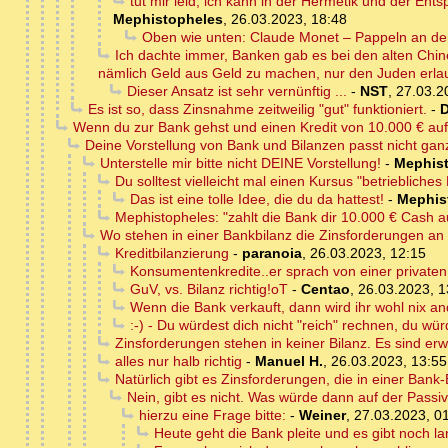
tut mir leid, ich kann in der Hermetik und der En
Mephistopheles
,
26.03.2023, 18:48
Oben wie unten: Claude Monet – Pappeln an de
Ich dachte immer, Banken gab es bei den alten Chin
nämlich Geld aus Geld zu machen, nur den Juden erla
Dieser Ansatz ist sehr vernünftig ...
-
NST
,
27.03.2
Es ist so, dass Zinsnahme zeitweilig "gut" funktioniert.
-
D
Wenn du zur Bank gehst und einen Kredit von 10.000 € au
Deine Vorstellung von Bank und Bilanzen passt nicht ganz
Unterstelle mir bitte nicht DEINE Vorstellung!
-
Mephis
Du solltest vielleicht mal einen Kursus "betriebli
Das ist eine tolle Idee, die du da hattest!
-
Mephis
Mephistopheles: "zahlt die Bank dir 10.000 € Cash au
Wo stehen in einer Bankbilanz die Zinsforderungen a
Kreditbilanzierung
-
paranoia
,
26.03.2023, 12:15
Konsumentenkredite..er sprach von einer privaten
GuV, vs. Bilanz richtig!oT
-
Centao
,
26.03.2023, 1
Wenn die Bank verkauft, dann wird ihr wohl nix and
:-) - Du würdest dich nicht "reich" rechnen, du wür
Zinsforderungen stehen in keiner Bilanz. Es sind erw
alles nur halb richtig
-
Manuel H.
,
26.03.2023, 13:55
Natürlich gibt es Zinsforderungen, die in einer Bank
Nein, gibt es nicht. Was würde dann auf der Passi
hierzu eine Frage bitte:
-
Weiner
,
27.03.2023, 0
Heute geht die Bank pleite und es gibt noch la