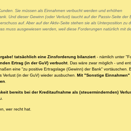
Kunden. Sie müssen als Einnahmen verbucht werden und erhöhen
k. Und dieser Gewinn (oder Verlust) taucht auf der Passiv-Seite der B
schuss auf. Aber auf der Aktiv-Seite stehen sie als Unterposition zu 
was muss ausgewiesen werden, weil diese Forderungen natürlich mit d
rgabe! tatsächlich eine Zinsforderung bilanziert
- nämlich unter "
rnden Ertrag (in der GuV) verbucht
. Das wäre zwar möglich - und en
ßen eine "zu positive Ertragslage (Gewinn) der Bank" vortäuschen. B
ls Verlust (in der GuV) wieder ausbuchen.
Mit "Sonstige Einnahmen"
nen
.
it bereits bei der Kreditaufnahme als (steuermindernden) Verlus
u.
n, wer recht hat.