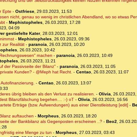
tsprechung und der Selbstrückläufigkeit keinen Nutzen erkennen nirgend
r Epte
-
Ostfriese
,
29.03.2023, 11:53
esen nicht, genau so wenig im christlichen Abendland, wo so etwas Per
ubt
-
Mephistopheles
,
26.03.2023, 17:28
023, 04:09
er gestiefelte Kater
,
28.03.2023, 12:01
fnimmst
-
Mephistopheles
,
26.03.2023, 09:36
 zur Realität
-
paranoia
,
26.03.2023, 10:20
topheles
,
26.03.2023, 10:42
ches Rechnungswesen" machen
-
paranoia
,
26.03.2023, 10:49
topheles
,
26.03.2023, 11:21
f der Passivseite der Bilanz"
-
paranoia
,
26.03.2023, 11:05
n private Kunden? - @Meph hat Recht.
-
Centao
,
26.03.2023, 11:07
 Autofinanzierung.
-
Centao
,
26.03.2023, 13:07
3:33
eres übrig bleiben als den Verlust zu realisieren.
-
Olivia
,
26.03.2023,
dest Bilanzfälschung begehen.... :-) oT
-
Olivia
,
26.03.2023, 16:56
artete Erträge (bzw. Aufwendungen) aus einer Dienstleistung [edit]
-
B
-Bilanz auftauchen
-
Morpheus
,
26.03.2023, 18:20
vseite der Bankbilanz als Gegenposten erscheinen ..?
-
Beo2
,
26.03.20
1:28
ngfristig eine Menge zu tun
-
Morpheus
,
27.03.2023, 03:43