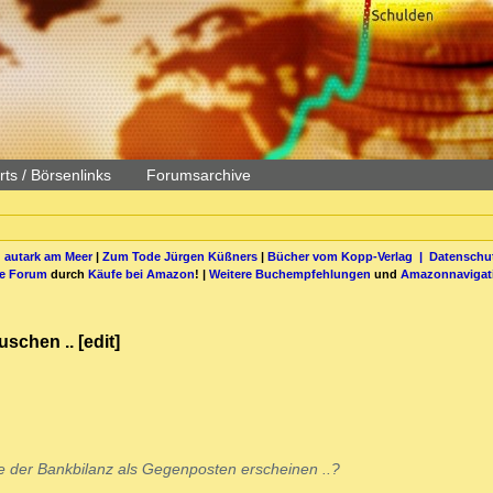
ts / Börsenlinks
Forumsarchive
 autark am Meer
|
Zum Tode Jürgen Küßners
|
Bücher vom Kopp-Verlag |
Datenschut
be Forum
durch
Käufe bei Amazon
! |
Weitere Buchempfehlungen
und
Amazonnavigat
schen .. [edit]
te der Bankbilanz als Gegenposten erscheinen ..?