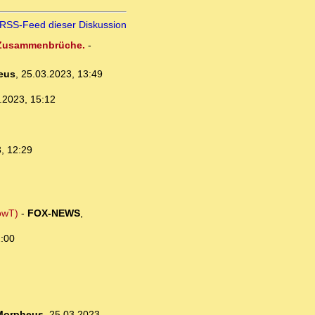
RSS-Feed dieser Diskussion
n Zusammenbrüche.
-
eus
,
25.03.2023, 13:49
.2023, 15:12
, 12:29
owT)
-
FOX-NEWS
,
2:00
Morpheus
,
25.03.2023,