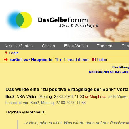
Neu hier? Infos
Wissen
Elliott-Wellen
Themen
Char
Login
zurück zur Hauptseite
in Thread öffnen
Ticker
Fluchtburg
Unterstützen Sie das Gel
Das würde eine "zu positive Ertragslage der Bank" vortäu
Beo2
,
NRW Witten
,
Montag, 27.03.2023, 11:00
@ Morpheus
5716 Views
bearbeitet von Beo2, Montag, 27.03.2023, 11:56
Tagchen @Morpheus!
-> Nein, gibt es nicht. Was würde dann auf der Passivsei