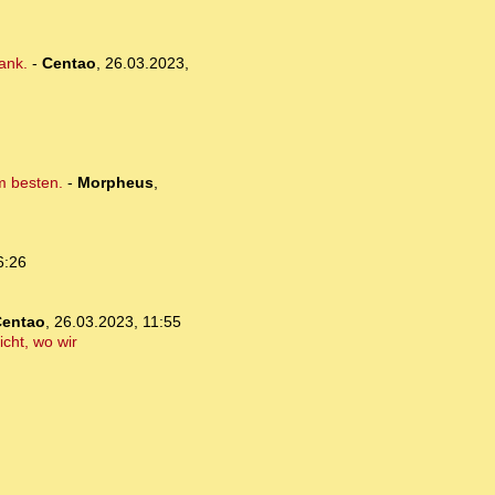
Bank.
-
Centao
,
26.03.2023,
m besten.
-
Morpheus
,
6:26
entao
,
26.03.2023, 11:55
icht, wo wir