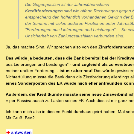
Die Gegenposition ist der Jahresüberschuss
Kreditforderungen
sind wie offene Rechnungen gegen 
entsprechend den hoffentlich vorhandenen Gewinn der Ban
der Summe mit vielen anderen Positionen unter Jahresüber
"Forderungen aus Lieferungen und Leistungen" ... So et
Unsicherheit von Zahlungsausfällen verbunden sind.
Ja, das machte Sinn. Wir sprechen also von den
Zinsforderungen
:
Das würde ja bedeuten, dass die Bank bereits! bei der Kreditve
aus Lieferungen und Leistungen" -
und zugleich! als zu versteue
meiner uralten Forderung! -
ist mir aber neu!
Das würde gewisserma
Nichterfüllung müsste die Bank dann die Zinsforderung allerdings a
eines Sonderposten des EK würde mich eher anfreunden kön
Außerdem, der Kreditkunde müsste seine neue Zinsverbindlichke
= per Passivatausch zu Lasten seines EK. Auch dies ist mir ganz ne
Ich kann mich also in diesem Punkt durchaus geirrt haben. Mal sehe
Mit Gruß, Beo2
antworten