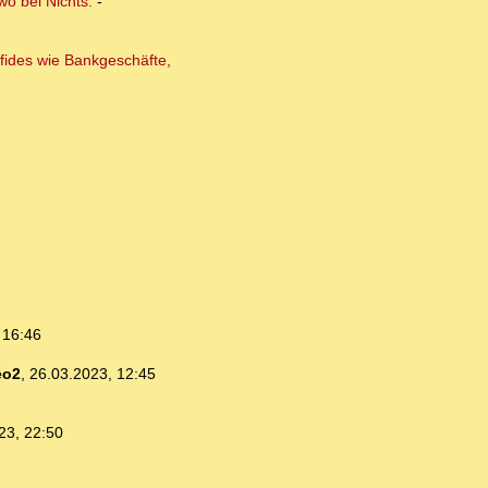
wo bei Nichts.
-
fides wie Bankgeschäfte,
 16:46
eo2
,
26.03.2023, 12:45
23, 22:50