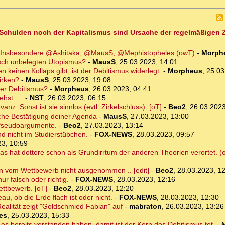
der Schulden noch der Kapitalismus sind Ursache der regelmäßige
gen. Insbesondere @Ashitaka, @MausS, @Mephistopheles (owT)
-
Morph
risch unbelegten Utopismus?
-
MausS
,
25.03.2023, 14:01
 keinen Kollaps gibt, ist der Debitismus widerlegt.
-
Morpheus
,
25.03
irken?
-
MausS
,
25.03.2023, 19:08
der Debitismus?
-
Morpheus
,
26.03.2023, 04:41
hst ....
-
NST
,
26.03.2023, 06:15
nz. Sonst ist sie sinnlos (evtl. Zirkelschluss). [oT]
-
Beo2
,
26.03.2023
iche Bestätigung deiner Agenda
-
MausS
,
27.03.2023, 13:00
d Pseudoargumente.
-
Beo2
,
27.03.2023, 13:14
nd nicht im Studierstübchen.
-
FOX-NEWS
,
28.03.2023, 09:57
23, 10:59
as hat dottore schon als Grundirrtum der anderen Theorien verortet. (
en vom Wettbewerb nicht ausgenommen .. [edit]
-
Beo2
,
28.03.2023, 1
ur falsch oder richtig.
-
FOX-NEWS
,
28.03.2023, 12:16
ettbewerb. [oT]
-
Beo2
,
28.03.2023, 12:20
u, ob die Erde flach ist oder nicht.
-
FOX-NEWS
,
28.03.2023, 12:30
Realität zeigt "Goldschmied Fabian" auf
-
mabraton
,
26.03.2023, 13:26
es
,
25.03.2023, 15:33
es bereits verstanden haben, damit ist der Kern des Debitismus tot.
-