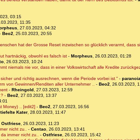
023, 03:15
.03.2023, 11:35
orpheus
,
27.03.2023, 04:32
-
Beo2
,
25.03.2023, 20:55
enschen hat der Grosse Reset inzwischen so glücklich verarmt, dass s
lut hartnäckig, obwohl es falsch ist
-
Morpheus
,
26.03.2023, 01:28
to
,
26.03.2023, 10:24
mmt niemals nie vor, dass in einer Volkswirtschaft alle Kredite zurückg
sicher und richtig ausrechnen, wenn die Periode vorbei ist."
-
paranoi
Form von Gewinnen/Renditen aller Unternehmer ..
-
Beo2
,
26.03.2023, 1
ment
-
Rheingold
,
27.03.2023, 12:59
.?
-
Beo2
,
27.03.2023, 13:37
4:01
t Money) .. [edit2]
-
Beo2
,
27.03.2023, 16:56
tiefelte Kater
,
28.03.2023, 11:47
-
Ostfriese
,
26.03.2023, 11:23
mer nicht zu..
-
Centao
,
26.03.2023, 13:41
s da immer nicht zu..
-
Ostfriese
,
26.03.2023, 15:42