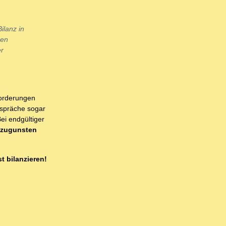
ilanz in
den
er
Forderungen
tspräche sogar
ei endgültiger
 zugunsten
t bilanzieren!