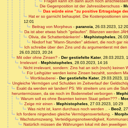
Fragen kann ich dann auch noch anschliessen 
Die Gegenposition ist der Jahresüberschuss
-
M
Das würde eine "zu positive Ertragslage der
Hat er so garnicht behauptet. Die Kostenpositionen sind h
12:01
Beitrag von Morpheus
-
paranoia
,
26.03.2023, 12:2
Da ist aber etwas falsch "gelaufen". Bilanzen werden JÄH
Olivia, die Schattenbänkerin!
-
Mephistopheles
,
26.03
Nixdorf hat "Mann-Stunden" aktiviert, die noch gar nic
Ich schreibe über den Zins und du argumentierst mit den
26.03.2023, 20:24
Mit oder ohne Zinsen?
-
Der gestiefelte Kater
,
28.03.2023, 
Irrelevant
-
Mephistopheles
,
28.03.2023, 14:16
Nicht irrelevant, sondern: Zins hat an sich (noch) keinen
Für Leihgüter werden keine Zinsen bezahlt, sondern Mi
Wortklauberei
-
Der gestiefelte Kater
,
29.03.2023, 1
Ungleiche Vermögen und Schulden im Zeitverlauf der Geldschöpf
Exakt da werden wir landen! PS: Wir streitem uns um die Stufe, 
heruntermüssen, da sie noch im Bodennebel verborgen
-
Mephi
Warum soll es ohne Beamten keinen Staat geben???
-
Mo
Zeige mir einen
-
Mephistopheles
,
27.03.2023, 10:29
Was nicht ist, kann durchaus noch werden ..
-
Beo2
,
27
Ich fordere nirgendwo gleiche Vermögensverteilung.
-
Morph
Wachstumszwang, Verteidigungsnotwendigkeit, Kommunar
Natürlich müssen die Währungen lokal mit den jeweilige