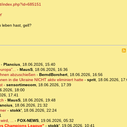
et/index.php?id=685151
Y
 leben hast, gell?
-
Plancius
,
18.06.2026, 15:40
uropa"...
-
MausS
,
18.06.2026, 16:36
rohnen abzuschießen
-
BerndBorchert
,
18.06.2026, 16:56
nen in die Ukraine NICHT aktiv eliminiert hatte
-
sprit
,
18.06.2026, 17
st
-
sensortimecom
,
18.06.2026, 17:39
6.2026, 18:00
026, 17:41
ich
-
MausS
,
18.06.2026, 19:48
ancius
,
18.06.2026, 21:32
rmer
-
stokk'
,
18.06.2026, 22:24
1
ird, ...
-
FOX-NEWS
,
19.06.2026, 05:32
t vs Champions League"
-
stokk'
,
19.06.2026, 10:41