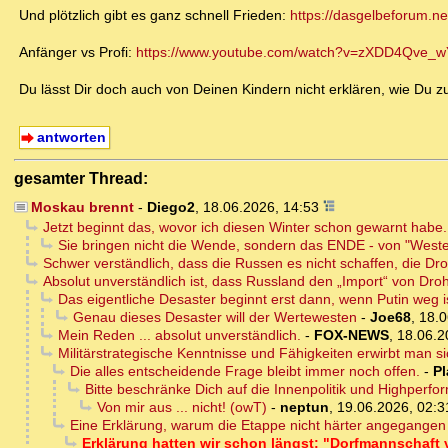
Und plötzlich gibt es ganz schnell Frieden:
https://dasgelbeforum.n
Anfänger vs Profi:
https://www.youtube.com/watch?v=zXDD4Qve_w
Du lässt Dir doch auch von Deinen Kindern nicht erklären, wie Du zu
antworten
gesamter Thread:
Moskau brennt
-
Diego2
,
18.06.2026, 14:53
Jetzt beginnt das, wovor ich diesen Winter schon gewarnt habe.
Sie bringen nicht die Wende, sondern das ENDE - von "Weste
Schwer verständlich, dass die Russen es nicht schaffen, die D
Absolut unverständlich ist, dass Russland den „Import“ von Droh
Das eigentliche Desaster beginnt erst dann, wenn Putin weg i
Genau dieses Desaster will der Wertewesten
-
Joe68
,
18.0
Mein Reden ... absolut unverständlich.
-
FOX-NEWS
,
18.06.2
Militärstrategische Kenntnisse und Fähigkeiten erwirbt man s
Die alles entscheidende Frage bleibt immer noch offen.
-
Pl
Bitte beschränke Dich auf die Innenpolitik und Highperfo
Von mir aus ... nicht! (owT)
-
neptun
,
19.06.2026, 02:3
Eine Erklärung, warum die Etappe nicht härter angegangen w
Erklärung hatten wir schon längst: "Dorfmannschaf