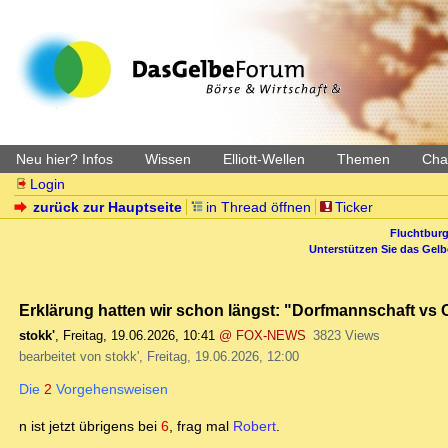
Neu hier? Infos
Wissen
Elliott-Wellen
Themen
Char
Login
zurück zur Hauptseite
in Thread öffnen
Ticker
Fluchtburg
Unterstützen Sie das Gel
Erklärung hatten wir schon längst: "Dorfmannschaft v
stokk'
,
Freitag, 19.06.2026, 10:41
@ FOX-NEWS
3823 Views
bearbeitet von stokk', Freitag, 19.06.2026, 12:00
Die
2
Vorgehensweisen
n ist jetzt übrigens bei
6
, frag mal
Robert
.