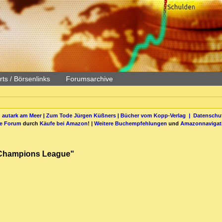
ts / Börsenlinks
Forumsarchive
 autark am Meer
|
Zum Tode Jürgen Küßners
|
Bücher vom Kopp-Verlag |
Datenschut
be Forum
durch
Käufe bei Amazon
! |
Weitere Buchempfehlungen
und
Amazonnavigat
s Champions League"