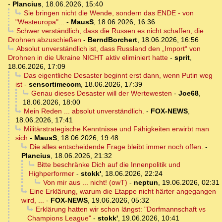
-
Plancius
,
18.06.2026, 15:40
Sie bringen nicht die Wende, sondern das ENDE - von
"Westeuropa"...
-
MausS
,
18.06.2026, 16:36
Schwer verständlich, dass die Russen es nicht schaffen, die
Drohnen abzuschießen
-
BerndBorchert
,
18.06.2026, 16:56
Absolut unverständlich ist, dass Russland den „Import“ von
Drohnen in die Ukraine NICHT aktiv eliminiert hatte
-
sprit
,
18.06.2026, 17:09
Das eigentliche Desaster beginnt erst dann, wenn Putin weg
ist
-
sensortimecom
,
18.06.2026, 17:39
Genau dieses Desaster will der Wertewesten
-
Joe68
,
18.06.2026, 18:00
Mein Reden ... absolut unverständlich.
-
FOX-NEWS
,
18.06.2026, 17:41
Militärstrategische Kenntnisse und Fähigkeiten erwirbt man
sich
-
MausS
,
18.06.2026, 19:48
Die alles entscheidende Frage bleibt immer noch offen.
-
Plancius
,
18.06.2026, 21:32
Bitte beschränke Dich auf die Innenpolitik und
Highperformer
-
stokk'
,
18.06.2026, 22:24
Von mir aus ... nicht! (owT)
-
neptun
,
19.06.2026, 02:31
Eine Erklärung, warum die Etappe nicht härter angegangen
wird, ...
-
FOX-NEWS
,
19.06.2026, 05:32
Erklärung hatten wir schon längst: "Dorfmannschaft vs
Champions League"
-
stokk'
,
19.06.2026, 10:41