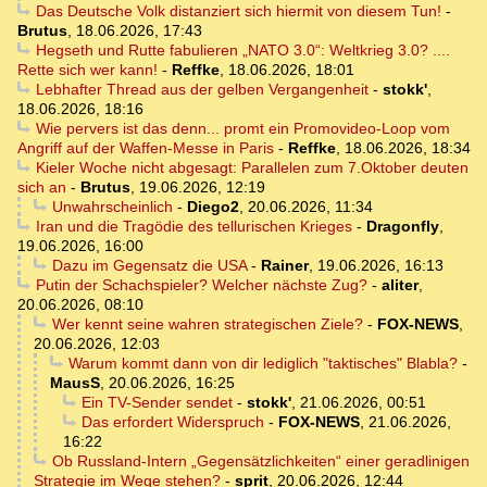
Das Deutsche Volk distanziert sich hiermit von diesem Tun!
-
Brutus
,
18.06.2026, 17:43
Hegseth und Rutte fabulieren „NATO 3.0“: Weltkrieg 3.0? ....
Rette sich wer kann!
-
Reffke
,
18.06.2026, 18:01
Lebhafter Thread aus der gelben Vergangenheit
-
stokk'
,
18.06.2026, 18:16
Wie pervers ist das denn... promt ein Promovideo-Loop vom
Angriff auf der Waffen-Messe in Paris
-
Reffke
,
18.06.2026, 18:34
Kieler Woche nicht abgesagt: Parallelen zum 7.Oktober deuten
sich an
-
Brutus
,
19.06.2026, 12:19
Unwahrscheinlich
-
Diego2
,
20.06.2026, 11:34
Iran und die Tragödie des tellurischen Krieges
-
Dragonfly
,
19.06.2026, 16:00
Dazu im Gegensatz die USA
-
Rainer
,
19.06.2026, 16:13
Putin der Schachspieler? Welcher nächste Zug?
-
aliter
,
20.06.2026, 08:10
Wer kennt seine wahren strategischen Ziele?
-
FOX-NEWS
,
20.06.2026, 12:03
Warum kommt dann von dir lediglich "taktisches" Blabla?
-
MausS
,
20.06.2026, 16:25
Ein TV-Sender sendet
-
stokk'
,
21.06.2026, 00:51
Das erfordert Widerspruch
-
FOX-NEWS
,
21.06.2026,
16:22
Ob Russland-Intern „Gegensätzlichkeiten“ einer geradlinigen
Strategie im Wege stehen?
-
sprit
,
20.06.2026, 12:44