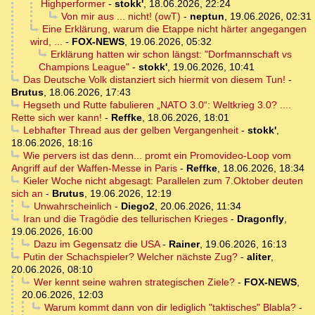
Highperformer
-
stokk'
,
18.06.2026, 22:24
Von mir aus ... nicht! (owT)
-
neptun
,
19.06.2026, 02:31
Eine Erklärung, warum die Etappe nicht härter angegangen
wird, ...
-
FOX-NEWS
,
19.06.2026, 05:32
Erklärung hatten wir schon längst: "Dorfmannschaft vs
Champions League"
-
stokk'
,
19.06.2026, 10:41
Das Deutsche Volk distanziert sich hiermit von diesem Tun!
-
Brutus
,
18.06.2026, 17:43
Hegseth und Rutte fabulieren „NATO 3.0“: Weltkrieg 3.0? ....
Rette sich wer kann!
-
Reffke
,
18.06.2026, 18:01
Lebhafter Thread aus der gelben Vergangenheit
-
stokk'
,
18.06.2026, 18:16
Wie pervers ist das denn... promt ein Promovideo-Loop vom
Angriff auf der Waffen-Messe in Paris
-
Reffke
,
18.06.2026, 18:34
Kieler Woche nicht abgesagt: Parallelen zum 7.Oktober deuten
sich an
-
Brutus
,
19.06.2026, 12:19
Unwahrscheinlich
-
Diego2
,
20.06.2026, 11:34
Iran und die Tragödie des tellurischen Krieges
-
Dragonfly
,
19.06.2026, 16:00
Dazu im Gegensatz die USA
-
Rainer
,
19.06.2026, 16:13
Putin der Schachspieler? Welcher nächste Zug?
-
aliter
,
20.06.2026, 08:10
Wer kennt seine wahren strategischen Ziele?
-
FOX-NEWS
,
20.06.2026, 12:03
Warum kommt dann von dir lediglich "taktisches" Blabla?
-