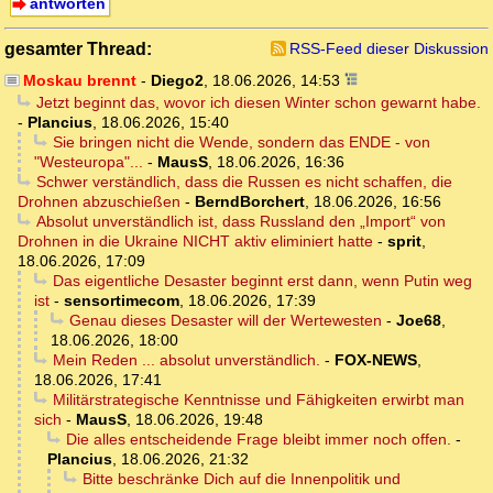
antworten
gesamter Thread:
RSS-Feed dieser Diskussion
Moskau brennt
-
Diego2
,
18.06.2026, 14:53
Jetzt beginnt das, wovor ich diesen Winter schon gewarnt habe.
-
Plancius
,
18.06.2026, 15:40
Sie bringen nicht die Wende, sondern das ENDE - von
"Westeuropa"...
-
MausS
,
18.06.2026, 16:36
Schwer verständlich, dass die Russen es nicht schaffen, die
Drohnen abzuschießen
-
BerndBorchert
,
18.06.2026, 16:56
Absolut unverständlich ist, dass Russland den „Import“ von
Drohnen in die Ukraine NICHT aktiv eliminiert hatte
-
sprit
,
18.06.2026, 17:09
Das eigentliche Desaster beginnt erst dann, wenn Putin weg
ist
-
sensortimecom
,
18.06.2026, 17:39
Genau dieses Desaster will der Wertewesten
-
Joe68
,
18.06.2026, 18:00
Mein Reden ... absolut unverständlich.
-
FOX-NEWS
,
18.06.2026, 17:41
Militärstrategische Kenntnisse und Fähigkeiten erwirbt man
sich
-
MausS
,
18.06.2026, 19:48
Die alles entscheidende Frage bleibt immer noch offen.
-
Plancius
,
18.06.2026, 21:32
Bitte beschränke Dich auf die Innenpolitik und