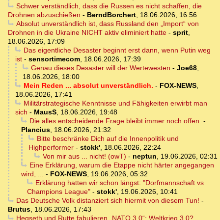
Schwer verständlich, dass die Russen es nicht schaffen, die
Drohnen abzuschießen
-
BerndBorchert
,
18.06.2026, 16:56
Absolut unverständlich ist, dass Russland den „Import“ von
Drohnen in die Ukraine NICHT aktiv eliminiert hatte
-
sprit
,
18.06.2026, 17:09
Das eigentliche Desaster beginnt erst dann, wenn Putin weg
ist
-
sensortimecom
,
18.06.2026, 17:39
Genau dieses Desaster will der Wertewesten
-
Joe68
,
18.06.2026, 18:00
Mein Reden ... absolut unverständlich.
-
FOX-NEWS
,
18.06.2026, 17:41
Militärstrategische Kenntnisse und Fähigkeiten erwirbt man
sich
-
MausS
,
18.06.2026, 19:48
Die alles entscheidende Frage bleibt immer noch offen.
-
Plancius
,
18.06.2026, 21:32
Bitte beschränke Dich auf die Innenpolitik und
Highperformer
-
stokk'
,
18.06.2026, 22:24
Von mir aus ... nicht! (owT)
-
neptun
,
19.06.2026, 02:31
Eine Erklärung, warum die Etappe nicht härter angegangen
wird, ...
-
FOX-NEWS
,
19.06.2026, 05:32
Erklärung hatten wir schon längst: "Dorfmannschaft vs
Champions League"
-
stokk'
,
19.06.2026, 10:41
Das Deutsche Volk distanziert sich hiermit von diesem Tun!
-
Brutus
,
18.06.2026, 17:43
Hegseth und Rutte fabulieren „NATO 3.0“: Weltkrieg 3.0? ....