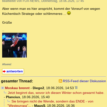
bearbeitet von FOX-NEWS, Donnerstag, 18.06.2026, 17:45
Aber wenn man es hier anspricht, kommt der Vorwurf von wegen
Küchentisch Stratege oder schlimmeres ...
Grüße
--
Afuera!
antworten
gesamter Thread:
RSS-Feed dieser Diskussion
Moskau brennt
-
Diego2
,
18.06.2026, 14:53
Jetzt beginnt das, wovor ich diesen Winter schon gewarnt habe.
-
Plancius
,
18.06.2026, 15:40
Sie bringen nicht die Wende, sondern das ENDE - von
"Westeuropa"...
-
MausS
,
18.06.2026, 16:36