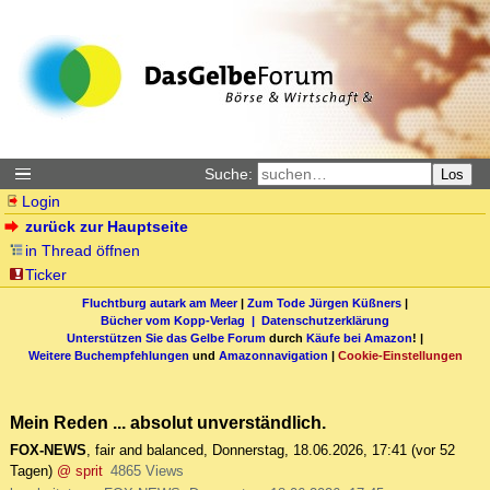
Suche:
Los
Login
zurück zur Hauptseite
in Thread öffnen
Ticker
Fluchtburg autark am Meer
|
Zum Tode Jürgen Küßners
|
Bücher vom Kopp-Verlag |
Datenschutzerklärung
Unterstützen Sie das Gelbe Forum
durch
Käufe bei Amazon
! |
Weitere Buchempfehlungen
und
Amazonnavigation
|
Cookie-Einstellungen
Mein Reden ... absolut unverständlich.
FOX-NEWS
,
fair and balanced
,
Donnerstag, 18.06.2026, 17:41
(vor 52
Tagen)
@ sprit
4865 Views