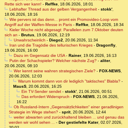
Rette sich wer kann!
-
Reffke
,
18.06.2026, 18:01
Lebhafter Thread aus der gelben Vergangenheit
-
stokk'
,
18.06.2026, 18:16
Wie pervers ist das denn... promt ein Promovideo-Loop vom
Angriff auf der Waffen-Messe in Paris
-
Reffke
,
18.06.2026, 18:34
Kieler Woche nicht abgesagt: Parallelen zum 7.Oktober deuten
sich an
-
Brutus
,
19.06.2026, 12:19
Unwahrscheinlich
-
Diego2
,
20.06.2026, 11:34
Iran und die Tragödie des tellurischen Krieges
-
Dragonfly
,
19.06.2026, 16:00
Dazu im Gegensatz die USA
-
Rainer
,
19.06.2026, 16:13
Putin der Schachspieler? Welcher nächste Zug?
-
aliter
,
20.06.2026, 08:10
Wer kennt seine wahren strategischen Ziele?
-
FOX-NEWS
,
20.06.2026, 12:03
Warum kommt dann von dir lediglich "taktisches" Blabla?
-
MausS
,
20.06.2026, 16:25
Ein TV-Sender sendet
-
stokk'
,
21.06.2026, 00:51
Das erfordert Widerspruch
-
FOX-NEWS
,
21.06.2026,
16:22
Ob Russland-Intern „Gegensätzlichkeiten“ einer geradlinigen
Strategie im Wege stehen?
-
sprit
,
20.06.2026, 12:44
weiter abwarten und zurückhaltend bleiben ... und genau das
werden wir wohl sehen ...
-
Der gestiefelte Kater
,
02.07.2026,
20:02