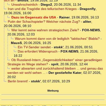
sich an
-
Brutus
,
19.06.2026, 12:19
Unwahrscheinlich
-
Diego2
,
20.06.2026, 11:34
Iran und die Tragödie des tellurischen Krieges
-
Dragonfly
,
19.06.2026, 16:00
Dazu im Gegensatz die USA
-
Rainer
,
19.06.2026, 16:13
Putin der Schachspieler? Welcher nächste Zug?
-
aliter
,
20.06.2026, 08:10
Wer kennt seine wahren strategischen Ziele?
-
FOX-NEWS
,
20.06.2026, 12:03
Warum kommt dann von dir lediglich "taktisches" Blabla?
-
MausS
,
20.06.2026, 16:25
Ein TV-Sender sendet
-
stokk'
,
21.06.2026, 00:51
Das erfordert Widerspruch
-
FOX-NEWS
,
21.06.2026,
16:22
Ob Russland-Intern „Gegensätzlichkeiten“ einer geradlinigen
Strategie im Wege stehen?
-
sprit
,
20.06.2026, 12:44
weiter abwarten und zurückhaltend bleiben ... und genau das
werden wir wohl sehen ...
-
Der gestiefelte Kater
,
02.07.2026,
20:02
Berlin brennt!
-
stokk'
,
02.07.2026, 10:29
Werbung