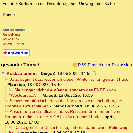
Von der Barbarei in die Dekadenz, ohne Umweg über Kultur.
Rainer
--
Ami go home!
RundeKante
WikiMANNia
WGvdL Forum
antworten
gesamter Thread:
RSS-Feed dieser Diskussion
Moskau brennt
-
Diego2
,
18.06.2026, 14:53
Jetzt beginnt das, wovor ich diesen Winter schon gewarnt habe.
-
Plancius
,
18.06.2026, 15:40
Sie bringen nicht die Wende, sondern das ENDE - von
"Westeuropa"...
-
MausS
,
18.06.2026, 16:36
Schwer verständlich, dass die Russen es nicht schaffen, die
Drohnen abzuschießen
-
BerndBorchert
,
18.06.2026, 16:56
Absolut unverständlich ist, dass Russland den „Import“ von
Drohnen in die Ukraine NICHT aktiv eliminiert hatte
-
sprit
,
18.06.2026, 17:09
Das eigentliche Desaster beginnt erst dann, wenn Putin weg
ist
-
sensortimecom
,
18.06.2026, 17:39