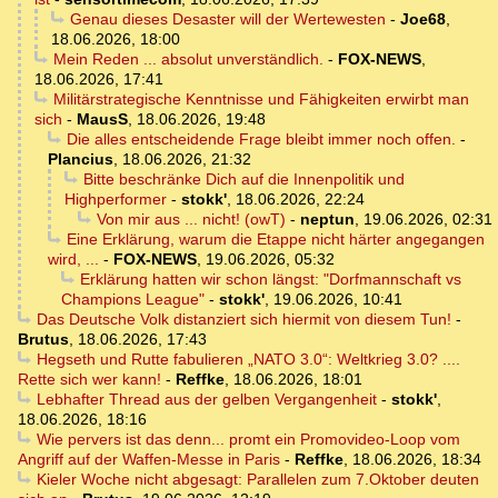
Genau dieses Desaster will der Wertewesten
-
Joe68
,
18.06.2026, 18:00
Mein Reden ... absolut unverständlich.
-
FOX-NEWS
,
18.06.2026, 17:41
Militärstrategische Kenntnisse und Fähigkeiten erwirbt man
sich
-
MausS
,
18.06.2026, 19:48
Die alles entscheidende Frage bleibt immer noch offen.
-
Plancius
,
18.06.2026, 21:32
Bitte beschränke Dich auf die Innenpolitik und
Highperformer
-
stokk'
,
18.06.2026, 22:24
Von mir aus ... nicht! (owT)
-
neptun
,
19.06.2026, 02:31
Eine Erklärung, warum die Etappe nicht härter angegangen
wird, ...
-
FOX-NEWS
,
19.06.2026, 05:32
Erklärung hatten wir schon längst: "Dorfmannschaft vs
Champions League"
-
stokk'
,
19.06.2026, 10:41
Das Deutsche Volk distanziert sich hiermit von diesem Tun!
-
Brutus
,
18.06.2026, 17:43
Hegseth und Rutte fabulieren „NATO 3.0“: Weltkrieg 3.0? ....
Rette sich wer kann!
-
Reffke
,
18.06.2026, 18:01
Lebhafter Thread aus der gelben Vergangenheit
-
stokk'
,
18.06.2026, 18:16
Wie pervers ist das denn... promt ein Promovideo-Loop vom
Angriff auf der Waffen-Messe in Paris
-
Reffke
,
18.06.2026, 18:34
Kieler Woche nicht abgesagt: Parallelen zum 7.Oktober deuten