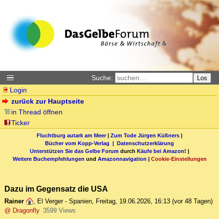
Suche:
Los
Login
zurück zur Hauptseite
in Thread öffnen
Ticker
Fluchtburg autark am Meer
|
Zum Tode Jürgen Küßners
|
Bücher vom Kopp-Verlag |
Datenschutzerklärung
Unterstützen Sie das Gelbe Forum
durch
Käufe bei Amazon
! |
Weitere Buchempfehlungen
und
Amazonnavigation
|
Cookie-Einstellungen
Dazu im Gegensatz die USA
Rainer
,
El Verger - Spanien
,
Freitag, 19.06.2026, 16:13
(vor 48 Tagen)
@ Dragonfly
3599 Views