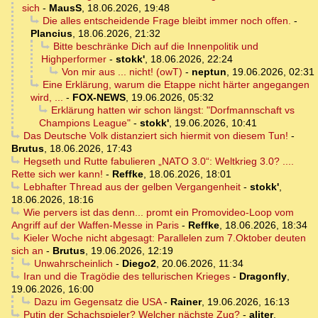
sich
-
MausS
,
18.06.2026, 19:48
Die alles entscheidende Frage bleibt immer noch offen.
-
Plancius
,
18.06.2026, 21:32
Bitte beschränke Dich auf die Innenpolitik und
Highperformer
-
stokk'
,
18.06.2026, 22:24
Von mir aus ... nicht! (owT)
-
neptun
,
19.06.2026, 02:31
Eine Erklärung, warum die Etappe nicht härter angegangen
wird, ...
-
FOX-NEWS
,
19.06.2026, 05:32
Erklärung hatten wir schon längst: "Dorfmannschaft vs
Champions League"
-
stokk'
,
19.06.2026, 10:41
Das Deutsche Volk distanziert sich hiermit von diesem Tun!
-
Brutus
,
18.06.2026, 17:43
Hegseth und Rutte fabulieren „NATO 3.0“: Weltkrieg 3.0? ....
Rette sich wer kann!
-
Reffke
,
18.06.2026, 18:01
Lebhafter Thread aus der gelben Vergangenheit
-
stokk'
,
18.06.2026, 18:16
Wie pervers ist das denn... promt ein Promovideo-Loop vom
Angriff auf der Waffen-Messe in Paris
-
Reffke
,
18.06.2026, 18:34
Kieler Woche nicht abgesagt: Parallelen zum 7.Oktober deuten
sich an
-
Brutus
,
19.06.2026, 12:19
Unwahrscheinlich
-
Diego2
,
20.06.2026, 11:34
Iran und die Tragödie des tellurischen Krieges
-
Dragonfly
,
19.06.2026, 16:00
Dazu im Gegensatz die USA
-
Rainer
,
19.06.2026, 16:13
Putin der Schachspieler? Welcher nächste Zug?
-
aliter
,