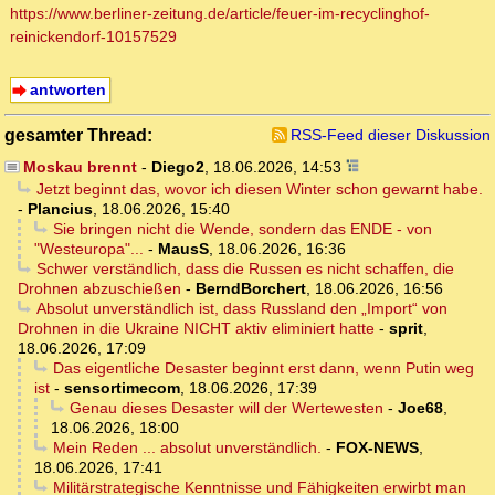
https://www.berliner-zeitung.de/article/feuer-im-recyclinghof-
reinickendorf-10157529
antworten
gesamter Thread:
RSS-Feed dieser Diskussion
Moskau brennt
-
Diego2
,
18.06.2026, 14:53
Jetzt beginnt das, wovor ich diesen Winter schon gewarnt habe.
-
Plancius
,
18.06.2026, 15:40
Sie bringen nicht die Wende, sondern das ENDE - von
"Westeuropa"...
-
MausS
,
18.06.2026, 16:36
Schwer verständlich, dass die Russen es nicht schaffen, die
Drohnen abzuschießen
-
BerndBorchert
,
18.06.2026, 16:56
Absolut unverständlich ist, dass Russland den „Import“ von
Drohnen in die Ukraine NICHT aktiv eliminiert hatte
-
sprit
,
18.06.2026, 17:09
Das eigentliche Desaster beginnt erst dann, wenn Putin weg
ist
-
sensortimecom
,
18.06.2026, 17:39
Genau dieses Desaster will der Wertewesten
-
Joe68
,
18.06.2026, 18:00
Mein Reden ... absolut unverständlich.
-
FOX-NEWS
,
18.06.2026, 17:41
Militärstrategische Kenntnisse und Fähigkeiten erwirbt man