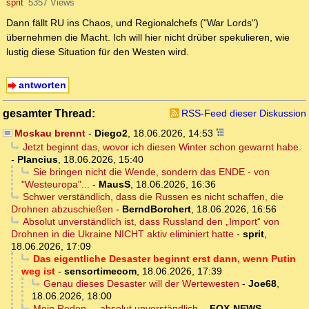
sprit
5357 Views
Dann fällt RU ins Chaos, und Regionalchefs ("War Lords")
übernehmen die Macht. Ich will hier nicht drüber spekulieren, wie
lustig diese Situation für den Westen wird.
antworten
gesamter Thread:
RSS-Feed dieser Diskussion
Moskau brennt
-
Diego2
,
18.06.2026, 14:53
Jetzt beginnt das, wovor ich diesen Winter schon gewarnt habe.
-
Plancius
,
18.06.2026, 15:40
Sie bringen nicht die Wende, sondern das ENDE - von
"Westeuropa"...
-
MausS
,
18.06.2026, 16:36
Schwer verständlich, dass die Russen es nicht schaffen, die
Drohnen abzuschießen
-
BerndBorchert
,
18.06.2026, 16:56
Absolut unverständlich ist, dass Russland den „Import“ von
Drohnen in die Ukraine NICHT aktiv eliminiert hatte
-
sprit
,
18.06.2026, 17:09
Das eigentliche Desaster beginnt erst dann, wenn Putin
weg ist
-
sensortimecom
,
18.06.2026, 17:39
Genau dieses Desaster will der Wertewesten
-
Joe68
,
18.06.2026, 18:00
Mein Reden ... absolut unverständlich.
-
FOX-NEWS
,