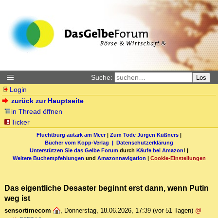
Suche:
Los
Login
zurück zur Hauptseite
in Thread öffnen
Ticker
Fluchtburg autark am Meer
|
Zum Tode Jürgen Küßners
|
Bücher vom Kopp-Verlag |
Datenschutzerklärung
Unterstützen Sie das Gelbe Forum
durch
Käufe bei Amazon
! |
Weitere Buchempfehlungen
und
Amazonnavigation
|
Cookie-Einstellungen
Das eigentliche Desaster beginnt erst dann, wenn Putin
weg ist
sensortimecom
,
Donnerstag, 18.06.2026, 17:39
(vor 51 Tagen)
@