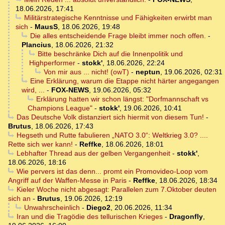
18.06.2026, 17:41
Militärstrategische Kenntnisse und Fähigkeiten erwirbt man
sich
-
MausS
,
18.06.2026, 19:48
Die alles entscheidende Frage bleibt immer noch offen.
-
Plancius
,
18.06.2026, 21:32
Bitte beschränke Dich auf die Innenpolitik und
Highperformer
-
stokk'
,
18.06.2026, 22:24
Von mir aus ... nicht! (owT)
-
neptun
,
19.06.2026, 02:31
Eine Erklärung, warum die Etappe nicht härter angegangen
wird, ...
-
FOX-NEWS
,
19.06.2026, 05:32
Erklärung hatten wir schon längst: "Dorfmannschaft vs
Champions League"
-
stokk'
,
19.06.2026, 10:41
Das Deutsche Volk distanziert sich hiermit von diesem Tun!
-
Brutus
,
18.06.2026, 17:43
Hegseth und Rutte fabulieren „NATO 3.0“: Weltkrieg 3.0? ....
Rette sich wer kann!
-
Reffke
,
18.06.2026, 18:01
Lebhafter Thread aus der gelben Vergangenheit
-
stokk'
,
18.06.2026, 18:16
Wie pervers ist das denn... promt ein Promovideo-Loop vom
Angriff auf der Waffen-Messe in Paris
-
Reffke
,
18.06.2026, 18:34
Kieler Woche nicht abgesagt: Parallelen zum 7.Oktober deuten
sich an
-
Brutus
,
19.06.2026, 12:19
Unwahrscheinlich
-
Diego2
,
20.06.2026, 11:34
Iran und die Tragödie des tellurischen Krieges
-
Dragonfly
,