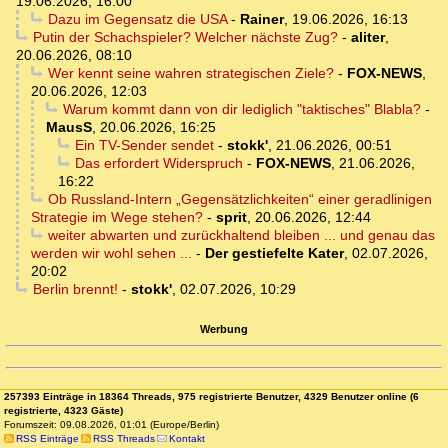
19.06.2026, 16:00
Dazu im Gegensatz die USA
-
Rainer
,
19.06.2026, 16:13
Putin der Schachspieler? Welcher nächste Zug?
-
aliter
,
20.06.2026, 08:10
Wer kennt seine wahren strategischen Ziele?
-
FOX-NEWS
,
20.06.2026, 12:03
Warum kommt dann von dir lediglich "taktisches" Blabla?
-
MausS
,
20.06.2026, 16:25
Ein TV-Sender sendet
-
stokk'
,
21.06.2026, 00:51
Das erfordert Widerspruch
-
FOX-NEWS
,
21.06.2026,
16:22
Ob Russland-Intern „Gegensätzlichkeiten“ einer geradlinigen
Strategie im Wege stehen?
-
sprit
,
20.06.2026, 12:44
weiter abwarten und zurückhaltend bleiben ... und genau das
werden wir wohl sehen ...
-
Der gestiefelte Kater
,
02.07.2026,
20:02
Berlin brennt!
-
stokk'
,
02.07.2026, 10:29
Werbung
257393 Einträge in 18364 Threads, 975 registrierte Benutzer, 4329 Benutzer online (6
registrierte, 4323 Gäste)
Forumszeit: 09.08.2026, 01:01 (Europe/Berlin)
RSS Einträge
RSS Threads
Kontakt