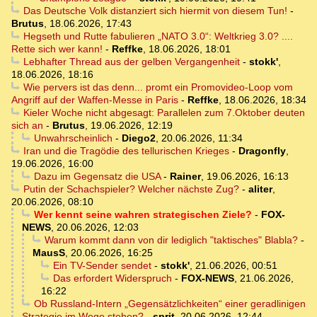
Das Deutsche Volk distanziert sich hiermit von diesem Tun!
-
Brutus
,
18.06.2026, 17:43
Hegseth und Rutte fabulieren „NATO 3.0“: Weltkrieg 3.0? ....
Rette sich wer kann!
-
Reffke
,
18.06.2026, 18:01
Lebhafter Thread aus der gelben Vergangenheit
-
stokk'
,
18.06.2026, 18:16
Wie pervers ist das denn... promt ein Promovideo-Loop vom
Angriff auf der Waffen-Messe in Paris
-
Reffke
,
18.06.2026, 18:34
Kieler Woche nicht abgesagt: Parallelen zum 7.Oktober deuten
sich an
-
Brutus
,
19.06.2026, 12:19
Unwahrscheinlich
-
Diego2
,
20.06.2026, 11:34
Iran und die Tragödie des tellurischen Krieges
-
Dragonfly
,
19.06.2026, 16:00
Dazu im Gegensatz die USA
-
Rainer
,
19.06.2026, 16:13
Putin der Schachspieler? Welcher nächste Zug?
-
aliter
,
20.06.2026, 08:10
Wer kennt seine wahren strategischen Ziele?
-
FOX-
NEWS
,
20.06.2026, 12:03
Warum kommt dann von dir lediglich "taktisches" Blabla?
-
MausS
,
20.06.2026, 16:25
Ein TV-Sender sendet
-
stokk'
,
21.06.2026, 00:51
Das erfordert Widerspruch
-
FOX-NEWS
,
21.06.2026,
16:22
Ob Russland-Intern „Gegensätzlichkeiten“ einer geradlinigen
Strategie im Wege stehen?
-
sprit
,
20.06.2026, 12:44