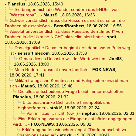
-
Plancius
,
18.06.2026, 15:40
Sie bringen nicht die Wende, sondern das ENDE - von
"Westeuropa"...
-
MausS
,
18.06.2026, 16:36
Schwer verständlich, dass die Russen es nicht schaffen, die
Drohnen abzuschießen
-
BerndBorchert
,
18.06.2026, 16:56
Absolut unverständlich ist, dass Russland den „Import“ von
Drohnen in die Ukraine NICHT aktiv eliminiert hatte
-
sprit
,
18.06.2026, 17:09
Das eigentliche Desaster beginnt erst dann, wenn Putin weg
ist
-
sensortimecom
,
18.06.2026, 17:39
Genau dieses Desaster will der Wertewesten
-
Joe68
,
18.06.2026, 18:00
Mein Reden ... absolut unverständlich.
-
FOX-NEWS
,
18.06.2026, 17:41
Militärstrategische Kenntnisse und Fähigkeiten erwirbt man
sich
-
MausS
,
18.06.2026, 19:48
Die alles entscheidende Frage bleibt immer noch offen.
-
Plancius
,
18.06.2026, 21:32
Bitte beschränke Dich auf die Innenpolitik und
Highperformer
-
stokk'
,
18.06.2026, 22:24
Von mir aus ... nicht! (owT)
-
neptun
,
19.06.2026, 02:31
Eine Erklärung, warum die Etappe nicht härter angegangen
wird, ...
-
FOX-NEWS
,
19.06.2026, 05:32
Erklärung hatten wir schon längst: "Dorfmannschaft vs
Champions League"
-
stokk'
,
19.06.2026, 10:41