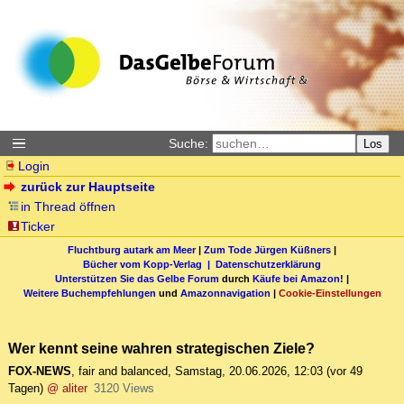
Suche:
Los
Login
zurück zur Hauptseite
in Thread öffnen
Ticker
Fluchtburg autark am Meer
|
Zum Tode Jürgen Küßners
|
Bücher vom Kopp-Verlag |
Datenschutzerklärung
Unterstützen Sie das Gelbe Forum
durch
Käufe bei Amazon
! |
Weitere Buchempfehlungen
und
Amazonnavigation
|
Cookie-Einstellungen
Wer kennt seine wahren strategischen Ziele?
FOX-NEWS
,
fair and balanced
,
Samstag, 20.06.2026, 12:03
(vor 49
Tagen)
@ aliter
3120 Views