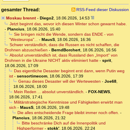
gesamter Thread:
RSS-Feed dieser Diskussion
Moskau brennt
-
Diego2
,
18.06.2026, 14:53
Jetzt beginnt das, wovor ich diesen Winter schon gewarnt habe.
-
Plancius
,
18.06.2026, 15:40
Sie bringen nicht die Wende, sondern das ENDE - von
"Westeuropa"...
-
MausS
,
18.06.2026, 16:36
Schwer verständlich, dass die Russen es nicht schaffen, die
Drohnen abzuschießen
-
BerndBorchert
,
18.06.2026, 16:56
Absolut unverständlich ist, dass Russland den „Import“ von
Drohnen in die Ukraine NICHT aktiv eliminiert hatte
-
sprit
,
18.06.2026, 17:09
Das eigentliche Desaster beginnt erst dann, wenn Putin weg
ist
-
sensortimecom
,
18.06.2026, 17:39
Genau dieses Desaster will der Wertewesten
-
Joe68
,
18.06.2026, 18:00
Mein Reden ... absolut unverständlich.
-
FOX-NEWS
,
18.06.2026, 17:41
Militärstrategische Kenntnisse und Fähigkeiten erwirbt man
sich
-
MausS
,
18.06.2026, 19:48
Die alles entscheidende Frage bleibt immer noch offen.
-
Plancius
,
18.06.2026, 21:32
Bitte beschränke Dich auf die Innenpolitik und
Highperformer
-
stokk'
,
18.06.2026, 22:24