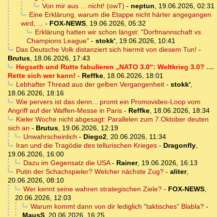
Von mir aus ... nicht! (owT)
-
neptun
,
19.06.2026, 02:31
Eine Erklärung, warum die Etappe nicht härter angegangen
wird, ...
-
FOX-NEWS
,
19.06.2026, 05:32
Erklärung hatten wir schon längst: "Dorfmannschaft vs
Champions League"
-
stokk'
,
19.06.2026, 10:41
Das Deutsche Volk distanziert sich hiermit von diesem Tun!
-
Brutus
,
18.06.2026, 17:43
Hegseth und Rutte fabulieren „NATO 3.0“: Weltkrieg 3.0? ....
Rette sich wer kann!
-
Reffke
,
18.06.2026, 18:01
Lebhafter Thread aus der gelben Vergangenheit
-
stokk'
,
18.06.2026, 18:16
Wie pervers ist das denn... promt ein Promovideo-Loop vom
Angriff auf der Waffen-Messe in Paris
-
Reffke
,
18.06.2026, 18:34
Kieler Woche nicht abgesagt: Parallelen zum 7.Oktober deuten
sich an
-
Brutus
,
19.06.2026, 12:19
Unwahrscheinlich
-
Diego2
,
20.06.2026, 11:34
Iran und die Tragödie des tellurischen Krieges
-
Dragonfly
,
19.06.2026, 16:00
Dazu im Gegensatz die USA
-
Rainer
,
19.06.2026, 16:13
Putin der Schachspieler? Welcher nächste Zug?
-
aliter
,
20.06.2026, 08:10
Wer kennt seine wahren strategischen Ziele?
-
FOX-NEWS
,
20.06.2026, 12:03
Warum kommt dann von dir lediglich "taktisches" Blabla?
-
MausS
,
20.06.2026, 16:25