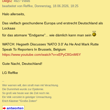
Diego2
4927 Views
bearbeitet von Reffke, Donnerstag, 18.06.2026, 18:25
Halo allerseits,
Das vielfach geschundene Europa und erstrecht Deutschland als
Lockaas
für das atomare "Endgame"... wie dämlich kann man sein
WATCH: Hegseth Discusses 'NATO 3.0' As He And Mark Rutte
Speak To Reporters In Brussels, Belgium
https://www.youtube.com/watch?v=xEPyC8GnM6Y
Gute Nacht, Deutschland!
LG Reffke
--
Wer warnen will, den straft man mit Verachtung.
Die Dummheit wurde zur Epidemie.
So groß wie heute war die Zeit noch nie.
Ein Volk versinkt in geistiger Umnachtung.
Erich Kästner "Große Zeiten"
antworten