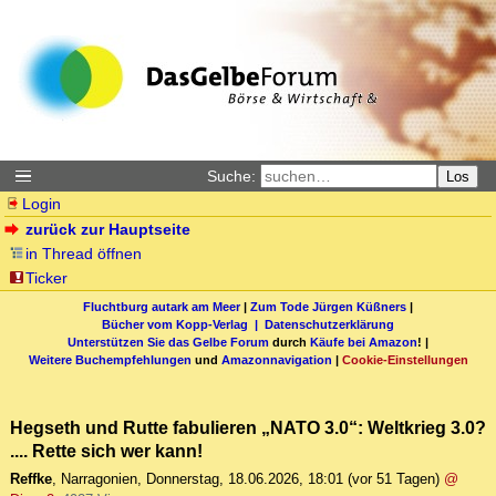
Suche:
Los
Login
zurück zur Hauptseite
in Thread öffnen
Ticker
Fluchtburg autark am Meer
|
Zum Tode Jürgen Küßners
|
Bücher vom Kopp-Verlag |
Datenschutzerklärung
Unterstützen Sie das Gelbe Forum
durch
Käufe bei Amazon
! |
Weitere Buchempfehlungen
und
Amazonnavigation
|
Cookie-Einstellungen
Hegseth und Rutte fabulieren „NATO 3.0“: Weltkrieg 3.0?
.... Rette sich wer kann!
Reffke
,
Narragonien
,
Donnerstag, 18.06.2026, 18:01
(vor 51 Tagen)
@