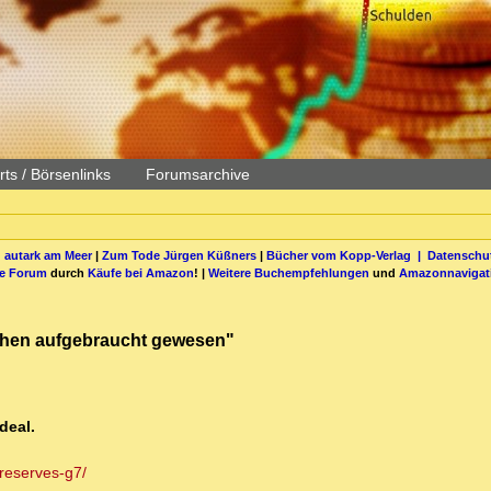
ts / Börsenlinks
Forumsarchive
 autark am Meer
|
Zum Tode Jürgen Küßners
|
Bücher vom Kopp-Verlag |
Datenschut
be Forum
durch
Käufe bei Amazon
! |
Weitere Buchempfehlungen
und
Amazonnavigat
ochen aufgebraucht gewesen"
deal.
-reserves-g7/