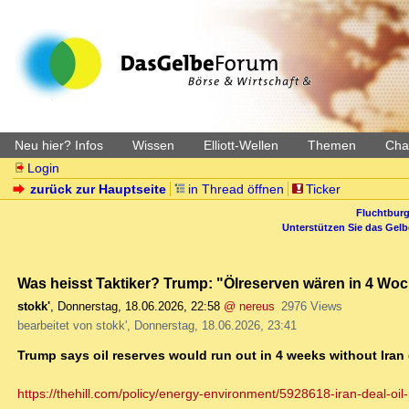
Neu hier? Infos
Wissen
Elliott-Wellen
Themen
Char
Login
zurück zur Hauptseite
in Thread öffnen
Ticker
Fluchtburg
Unterstützen Sie das Gel
Was heisst Taktiker? Trump: "Ölreserven wären in 4 W
stokk'
,
Donnerstag, 18.06.2026, 22:58
@ nereus
2976 Views
bearbeitet von stokk', Donnerstag, 18.06.2026, 23:41
Trump says oil reserves would run out in 4 weeks without Iran 
https://thehill.com/policy/energy-environment/5928618-iran-deal-oil