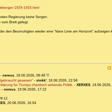
dleberger-1929-1933.html
ioten-Regierung keine Sorgen.
 vom Brett gefegt.
er den Beunruhigten wieder eine "klare Linie am Horizont" aufzeigen k
-
nereus
,
18.06.2026, 08:48
ufgebraucht gewesen"
-
stokk'
,
18.06.2026, 22:58
klärung für Trumps chaotisch wirkende Politik.
-
XERXES
,
19.06.2026,
)
-
nereus
,
19.06.2026, 17:22
09:12
XES
,
20.06.2026, 16:54