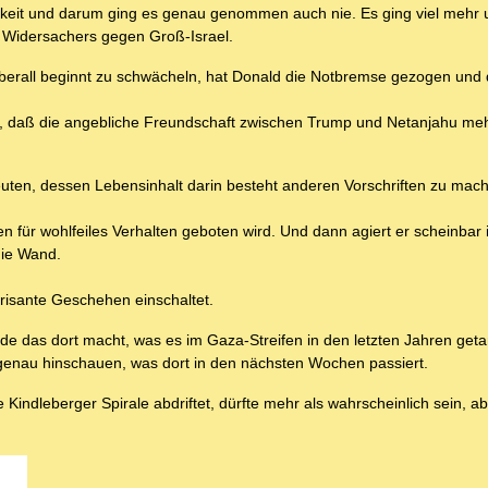
igkeit und darum ging es genau genommen auch nie. Es ging viel mehr 
n Widersachers gegen Groß-Israel.
 überall beginnt zu schwächeln, hat Donald die Notbremse gezogen und 
tet, daß die angebliche Freundschaft zwischen Trump und Netanjahu me
ten, dessen Lebensinhalt darin besteht anderen Vorschriften zu mac
n für wohlfeiles Verhalten geboten wird. Und dann agiert er scheinbar 
die Wand.
 brisante Geschehen einschaltet.
 das dort macht, was es im Gaza-Streifen in den letzten Jahren geta
d genau hinschauen, was dort in den nächsten Wochen passiert.
indleberger Spirale abdriftet, dürfte mehr als wahrscheinlich sein, ab