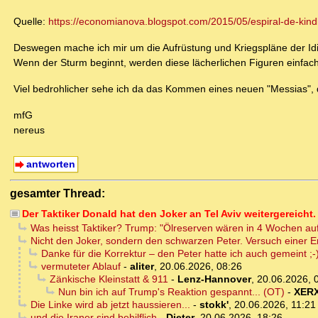
Quelle:
https://economianova.blogspot.com/2015/05/espiral-de-kin
Deswegen mache ich mir um die Aufrüstung und Kriegspläne der Id
Wenn der Sturm beginnt, werden diese lächerlichen Figuren einfach
Viel bedrohlicher sehe ich da das Kommen eines neuen "Messias", d
mfG
nereus
antworten
gesamter Thread:
Der Taktiker Donald hat den Joker an Tel Aviv weitergereicht.
Was heisst Taktiker? Trump: "Ölreserven wären in 4 Wochen a
Nicht den Joker, sondern den schwarzen Peter. Versuch einer Er
Danke für die Korrektur – den Peter hatte ich auch gemeint ;-
vermuteter Ablauf
-
aliter
,
20.06.2026, 08:26
Zänkische Kleinstatt & 911
-
Lenz-Hannover
,
20.06.2026, 
Nun bin ich auf Trump's Reaktion gespannt... (OT)
-
XER
Die Linke wird ab jetzt haussieren...
-
stokk'
,
20.06.2026, 11:21
und die Iraner sind behilflich
-
Dieter
,
20.06.2026, 18:26