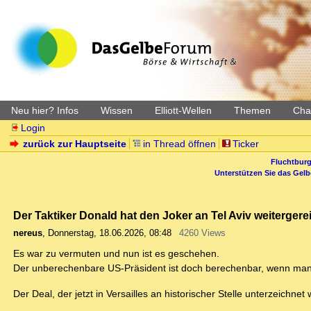
Neu hier? Infos
Wissen
Elliott-Wellen
Themen
Char
Login
zurück zur Hauptseite
in Thread öffnen
Ticker
Fluchtburg
Unterstützen Sie das Gel
Der Taktiker Donald hat den Joker an Tel Aviv weitergerei
nereus
,
Donnerstag, 18.06.2026, 08:48
4260 Views
Es war zu vermuten und nun ist es geschehen.
Der unberechenbare US-Präsident ist doch berechenbar, wenn man 
Der Deal, der jetzt in Versailles an historischer Stelle unterzeichnet 