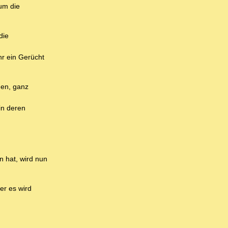
um die
die
hr ein Gerücht
hen, ganz
in deren
n hat, wird nun
er es wird