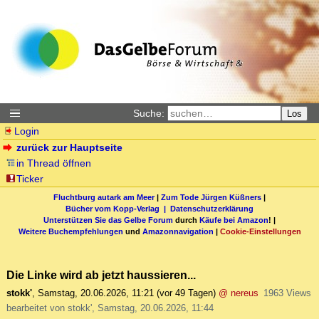
Suche:
Los
Login
zurück zur Hauptseite
in Thread öffnen
Ticker
Fluchtburg autark am Meer
|
Zum Tode Jürgen Küßners
|
Bücher vom Kopp-Verlag |
Datenschutzerklärung
Unterstützen Sie das Gelbe Forum
durch
Käufe bei Amazon
! |
Weitere Buchempfehlungen
und
Amazonnavigation
|
Cookie-Einstellungen
Die Linke wird ab jetzt haussieren...
stokk'
,
Samstag, 20.06.2026, 11:21
(vor 49 Tagen)
@ nereus
1963 Views
bearbeitet von stokk', Samstag, 20.06.2026, 11:44