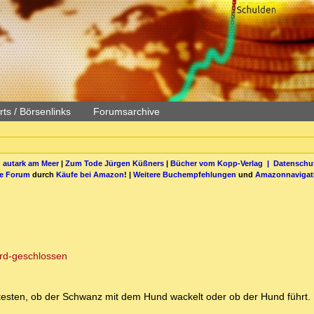
ts / Börsenlinks
Forumsarchive
 autark am Meer
|
Zum Tode Jürgen Küßners
|
Bücher vom Kopp-Verlag |
Datenschut
be Forum
durch
Käufe bei Amazon
! |
Weitere Buchempfehlungen
und
Amazonnavigat
rd-geschlossen
utesten, ob der Schwanz mit dem Hund wackelt oder ob der Hund führt.