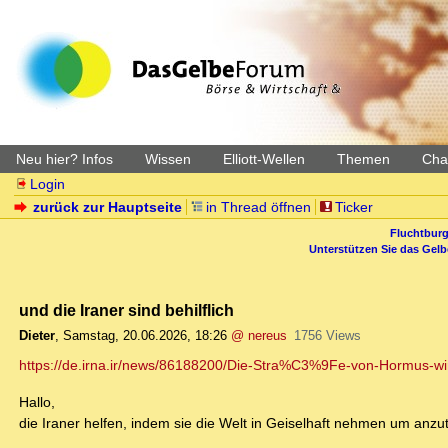
Neu hier? Infos
Wissen
Elliott-Wellen
Themen
Char
Login
zurück zur Hauptseite
in Thread öffnen
Ticker
Fluchtburg
Unterstützen Sie das Gel
und die Iraner sind behilflich
Dieter
,
Samstag, 20.06.2026, 18:26
@ nereus
1756 Views
https://de.irna.ir/news/86188200/Die-Stra%C3%9Fe-von-Hormus-wi
Hallo,
die Iraner helfen, indem sie die Welt in Geiselhaft nehmen um anz