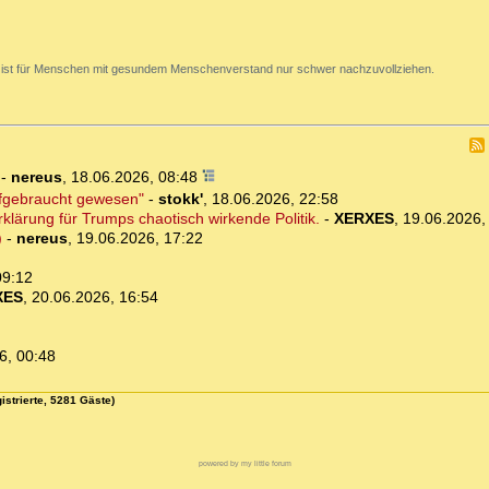
 ist für Menschen mit gesundem Menschenverstand nur schwer nachzuvollziehen.
-
nereus
,
18.06.2026, 08:48
ufgebraucht gewesen"
-
stokk'
,
18.06.2026, 22:58
klärung für Trumps chaotisch wirkende Politik.
-
XERXES
,
19.06.2026,
)
-
nereus
,
19.06.2026, 17:22
09:12
XES
,
20.06.2026, 16:54
6, 00:48
istrierte, 5281 Gäste)
powered by my little forum