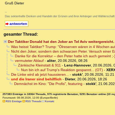
Gruß Dieter
--
Das sektenhafte Denken und Handeln der Grünen und ihrer Anhänger und Wählerschaft
antworten
gesamter Thread:
Der Taktiker Donald hat den Joker an Tel Aviv weitergereicht.
Was heisst Taktiker? Trump: "Ölreserven wären in 4 Wochen a
Nicht den Joker, sondern den schwarzen Peter. Versuch einer Er
Danke für die Korrektur – den Peter hatte ich auch gemeint ;-
vermuteter Ablauf
-
aliter
,
20.06.2026, 08:26
Zänkische Kleinstatt & 911
-
Lenz-Hannover
,
20.06.2026, 
Nun bin ich auf Trump's Reaktion gespannt... (OT)
-
XER
Die Linke wird ab jetzt haussieren...
-
stokk'
,
20.06.2026, 11:21
und die Iraner sind behilflich
-
Dieter
,
20.06.2026, 18:26
Demnächst im Kino: "Die Profis", featuring
-
stokk'
,
21.06.202
257383 Einträge in 18364 Threads, 975 registrierte Benutzer, 5291 Benutzer online (10 reg
Forumszeit: 08.08.2026, 12:00 (Europe/Berlin)
RSS Einträge
RSS Threads
Kontakt