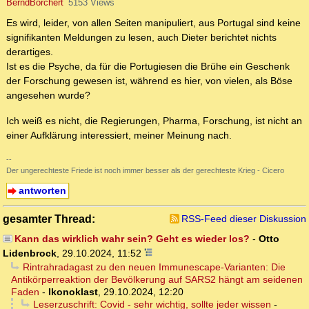
BerndBorchert
5153 Views
Es wird, leider, von allen Seiten manipuliert, aus Portugal sind keine
signifikanten Meldungen zu lesen, auch Dieter berichtet nichts
derartiges.
Ist es die Psyche, da für die Portugiesen die Brühe ein Geschenk
der Forschung gewesen ist, während es hier, von vielen, als Böse
angesehen wurde?
Ich weiß es nicht, die Regierungen, Pharma, Forschung, ist nicht an
einer Aufklärung interessiert, meiner Meinung nach.
--
Der ungerechteste Friede ist noch immer besser als der gerechteste Krieg - Cicero
antworten
gesamter Thread:
RSS-Feed dieser Diskussion
Kann das wirklich wahr sein? Geht es wieder los?
-
Otto
Lidenbrock
,
29.10.2024, 11:52
Rintrahradagast zu den neuen Immunescape-Varianten: Die
Antikörperreaktion der Bevölkerung auf SARS2 hängt am seidenen
Faden
-
Ikonoklast
,
29.10.2024, 12:20
Leserzuschrift: Covid - sehr wichtig, sollte jeder wissen
-