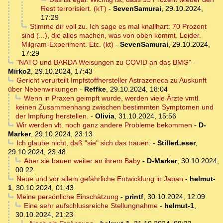
Rest terrorisiert. (kT)
-
SevenSamurai
,
29.10.2024,
17:29
Stimme dir voll zu. Ich sage es mal knallhart: 70 Prozent
sind (...), die alles machen, was von oben kommt. Leider.
Milgram-Experiment. Etc. (kt)
-
SevenSamurai
,
29.10.2024,
17:29
"NATO und BARDA Weisungen zu COVID an das BMG"
-
Mirko2
,
29.10.2024, 17:43
Gericht verurteilt Impfstoffhersteller Astrazeneca zu Auskunft
über Nebenwirkungen
-
Reffke
,
29.10.2024, 18:04
Wenn in Praxen geimpft wurde, werden viele Ärzte vmtl.
keinen Zusammenhang zwischen bestimmten Symptomen und
der Impfung herstellen.
-
Olivia
,
31.10.2024, 15:56
Wir werden vlt. noch ganz andere Probleme bekommen
-
D-
Marker
,
29.10.2024, 23:13
Ich glaube nicht, daß "sie" sich das trauen.
-
StillerLeser
,
29.10.2024, 23:48
Aber sie bauen weiter an ihrem Baby
-
D-Marker
,
30.10.2024,
00:22
Neue und vor allem gefährliche Entwicklung in Japan
-
helmut-
1
,
30.10.2024, 01:43
Meine persönliche Einschätzung
-
printf
,
30.10.2024, 12:09
Eine sehr aufschlussreiche Stellungnahme
-
helmut-1
,
30.10.2024, 21:23