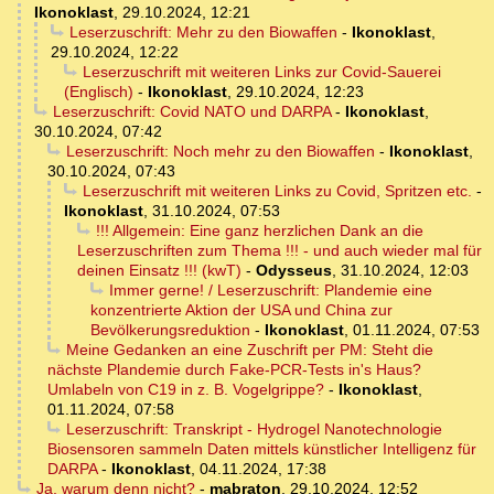
Ikonoklast
,
29.10.2024, 12:21
Leserzuschrift: Mehr zu den Biowaffen
-
Ikonoklast
,
29.10.2024, 12:22
Leserzuschrift mit weiteren Links zur Covid-Sauerei
(Englisch)
-
Ikonoklast
,
29.10.2024, 12:23
Leserzuschrift: Covid NATO und DARPA
-
Ikonoklast
,
30.10.2024, 07:42
Leserzuschrift: Noch mehr zu den Biowaffen
-
Ikonoklast
,
30.10.2024, 07:43
Leserzuschrift mit weiteren Links zu Covid, Spritzen etc.
-
Ikonoklast
,
31.10.2024, 07:53
!!! Allgemein: Eine ganz herzlichen Dank an die
Leserzuschriften zum Thema !!! - und auch wieder mal für
deinen Einsatz !!! (kwT)
-
Odysseus
,
31.10.2024, 12:03
Immer gerne! / Leserzuschrift: Plandemie eine
konzentrierte Aktion der USA und China zur
Bevölkerungsreduktion
-
Ikonoklast
,
01.11.2024, 07:53
Meine Gedanken an eine Zuschrift per PM: Steht die
nächste Plandemie durch Fake-PCR-Tests in's Haus?
Umlabeln von C19 in z. B. Vogelgrippe?
-
Ikonoklast
,
01.11.2024, 07:58
Leserzuschrift: Transkript - Hydrogel Nanotechnologie
Biosensoren sammeln Daten mittels künstlicher Intelligenz für
DARPA
-
Ikonoklast
,
04.11.2024, 17:38
Ja, warum denn nicht?
-
mabraton
,
29.10.2024, 12:52