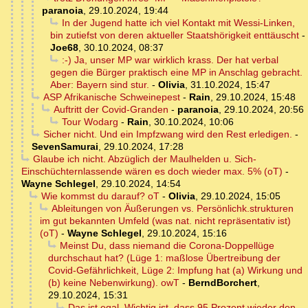
paranoia
,
29.10.2024, 19:44
In der Jugend hatte ich viel Kontakt mit Wessi-Linken,
bin zutiefst von deren aktueller Staatshörigkeit enttäuscht
-
Joe68
,
30.10.2024, 08:37
:-) Ja, unser MP war wirklich krass. Der hat verbal
gegen die Bürger praktisch eine MP in Anschlag gebracht.
Aber: Bayern sind stur.
-
Olivia
,
31.10.2024, 15:47
ASP Afrikanische Schweinepest
-
Rain
,
29.10.2024, 15:48
Auftritt der Covid-Granden
-
paranoia
,
29.10.2024, 20:56
Tour Wodarg
-
Rain
,
30.10.2024, 10:06
Sicher nicht. Und ein Impfzwang wird den Rest erledigen.
-
SevenSamurai
,
29.10.2024, 17:28
Glaube ich nicht. Abzüglich der Maulhelden u. Sich-
Einschüchternlassende wären es doch wieder max. 5% (oT)
-
Wayne Schlegel
,
29.10.2024, 14:54
Wie kommst du darauf? oT
-
Olivia
,
29.10.2024, 15:05
Ableitungen von Äußerungen vs. Persönlichk.strukturen
im gut bekannten Umfeld (was nat. nicht repräsentativ ist)
(oT)
-
Wayne Schlegel
,
29.10.2024, 15:16
Meinst Du, dass niemand die Corona-Doppellüge
durchschaut hat? (Lüge 1: maßlose Übertreibung der
Covid-Gefährlichkeit, Lüge 2: Impfung hat (a) Wirkung und
(b) keine Nebenwirkung). owT
-
BerndBorchert
,
29.10.2024, 15:31
Das ist egal. Wichtig ist, dass 95 Prozent wieder den