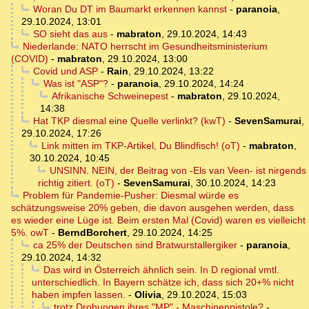
Woran Du DT im Baumarkt erkennen kannst
-
paranoia
,
29.10.2024, 13:01
SO sieht das aus
-
mabraton
,
29.10.2024, 14:43
Niederlande: NATO herrscht im Gesundheitsministerium
(COVID)
-
mabraton
,
29.10.2024, 13:00
Covid und ASP
-
Rain
,
29.10.2024, 13:22
Was ist "ASP"?
-
paranoia
,
29.10.2024, 14:24
Afrikanische Schweinepest
-
mabraton
,
29.10.2024,
14:38
Hat TKP diesmal eine Quelle verlinkt? (kwT)
-
SevenSamurai
,
29.10.2024, 17:26
Link mitten im TKP-Artikel, Du Blindfisch! (oT)
-
mabraton
,
30.10.2024, 10:45
UNSINN. NEIN, der Beitrag von -Els van Veen- ist nirgends
richtig zitiert. (oT)
-
SevenSamurai
,
30.10.2024, 14:23
Problem für Pandemie-Pusher: Diesmal würde es
schätzungsweise 20% geben, die davon ausgehen werden, dass
es wieder eine Lüge ist. Beim ersten Mal (Covid) waren es vielleicht
5%. owT
-
BerndBorchert
,
29.10.2024, 14:25
ca 25% der Deutschen sind Bratwurstallergiker
-
paranoia
,
29.10.2024, 14:32
Das wird in Österreich ähnlich sein. In D regional vmtl.
unterschiedlich. In Bayern schätze ich, dass sich 20+% nicht
haben impfen lassen.
-
Olivia
,
29.10.2024, 15:03
trotz Drohungen ihres "MP" - Maschinenpistole?
-