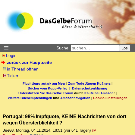
Suche:
Los
Login
zurück zur Hauptseite
in Thread öffnen
Ticker
Fluchtburg autark am Meer
|
Zum Tode Jürgen Küßners
|
Bücher vom Kopp-Verlag |
Datenschutzerklärung
Unterstützen Sie das Gelbe Forum
durch
Käufe bei Amazon
! |
Weitere Buchempfehlungen
und
Amazonnavigation
|
Cookie-Einstellungen
Portugal: 98% Impfquote, KEINE Nachrichten von dort
wegen Übersterblichkeit ?
Joe68
,
Montag, 04.11.2024, 18:51
(vor 641 Tagen)
@