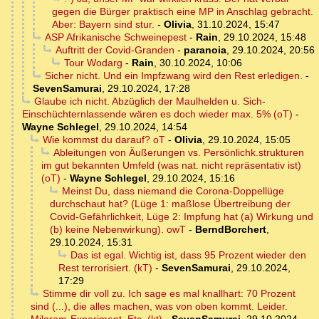
gegen die Bürger praktisch eine MP in Anschlag gebracht.
Aber: Bayern sind stur.
-
Olivia
,
31.10.2024, 15:47
ASP Afrikanische Schweinepest
-
Rain
,
29.10.2024, 15:48
Auftritt der Covid-Granden
-
paranoia
,
29.10.2024, 20:56
Tour Wodarg
-
Rain
,
30.10.2024, 10:06
Sicher nicht. Und ein Impfzwang wird den Rest erledigen.
-
SevenSamurai
,
29.10.2024, 17:28
Glaube ich nicht. Abzüglich der Maulhelden u. Sich-
Einschüchternlassende wären es doch wieder max. 5% (oT)
-
Wayne Schlegel
,
29.10.2024, 14:54
Wie kommst du darauf? oT
-
Olivia
,
29.10.2024, 15:05
Ableitungen von Äußerungen vs. Persönlichk.strukturen
im gut bekannten Umfeld (was nat. nicht repräsentativ ist)
(oT)
-
Wayne Schlegel
,
29.10.2024, 15:16
Meinst Du, dass niemand die Corona-Doppellüge
durchschaut hat? (Lüge 1: maßlose Übertreibung der
Covid-Gefährlichkeit, Lüge 2: Impfung hat (a) Wirkung und
(b) keine Nebenwirkung). owT
-
BerndBorchert
,
29.10.2024, 15:31
Das ist egal. Wichtig ist, dass 95 Prozent wieder den
Rest terrorisiert. (kT)
-
SevenSamurai
,
29.10.2024,
17:29
Stimme dir voll zu. Ich sage es mal knallhart: 70 Prozent
sind (...), die alles machen, was von oben kommt. Leider.