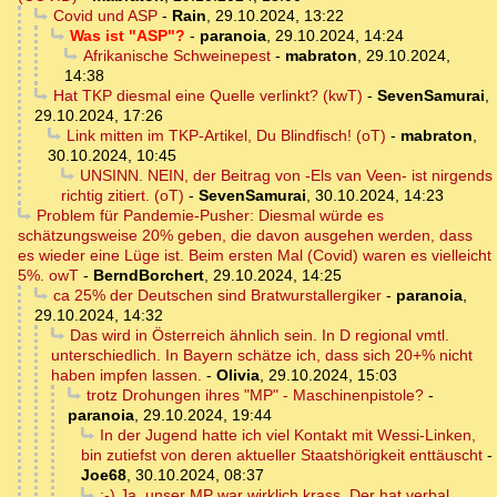
Covid und ASP
-
Rain
,
29.10.2024, 13:22
Was ist "ASP"?
-
paranoia
,
29.10.2024, 14:24
Afrikanische Schweinepest
-
mabraton
,
29.10.2024,
14:38
Hat TKP diesmal eine Quelle verlinkt? (kwT)
-
SevenSamurai
,
29.10.2024, 17:26
Link mitten im TKP-Artikel, Du Blindfisch! (oT)
-
mabraton
,
30.10.2024, 10:45
UNSINN. NEIN, der Beitrag von -Els van Veen- ist nirgends
richtig zitiert. (oT)
-
SevenSamurai
,
30.10.2024, 14:23
Problem für Pandemie-Pusher: Diesmal würde es
schätzungsweise 20% geben, die davon ausgehen werden, dass
es wieder eine Lüge ist. Beim ersten Mal (Covid) waren es vielleicht
5%. owT
-
BerndBorchert
,
29.10.2024, 14:25
ca 25% der Deutschen sind Bratwurstallergiker
-
paranoia
,
29.10.2024, 14:32
Das wird in Österreich ähnlich sein. In D regional vmtl.
unterschiedlich. In Bayern schätze ich, dass sich 20+% nicht
haben impfen lassen.
-
Olivia
,
29.10.2024, 15:03
trotz Drohungen ihres "MP" - Maschinenpistole?
-
paranoia
,
29.10.2024, 19:44
In der Jugend hatte ich viel Kontakt mit Wessi-Linken,
bin zutiefst von deren aktueller Staatshörigkeit enttäuscht
-
Joe68
,
30.10.2024, 08:37
:-) Ja, unser MP war wirklich krass. Der hat verbal