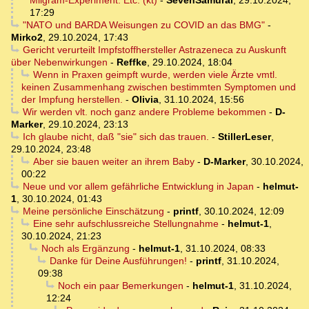
Milgram-Experiment. Etc. (kt)
-
SevenSamurai
,
29.10.2024,
17:29
"NATO und BARDA Weisungen zu COVID an das BMG"
-
Mirko2
,
29.10.2024, 17:43
Gericht verurteilt Impfstoffhersteller Astrazeneca zu Auskunft
über Nebenwirkungen
-
Reffke
,
29.10.2024, 18:04
Wenn in Praxen geimpft wurde, werden viele Ärzte vmtl.
keinen Zusammenhang zwischen bestimmten Symptomen und
der Impfung herstellen.
-
Olivia
,
31.10.2024, 15:56
Wir werden vlt. noch ganz andere Probleme bekommen
-
D-
Marker
,
29.10.2024, 23:13
Ich glaube nicht, daß "sie" sich das trauen.
-
StillerLeser
,
29.10.2024, 23:48
Aber sie bauen weiter an ihrem Baby
-
D-Marker
,
30.10.2024,
00:22
Neue und vor allem gefährliche Entwicklung in Japan
-
helmut-
1
,
30.10.2024, 01:43
Meine persönliche Einschätzung
-
printf
,
30.10.2024, 12:09
Eine sehr aufschlussreiche Stellungnahme
-
helmut-1
,
30.10.2024, 21:23
Noch als Ergänzung
-
helmut-1
,
31.10.2024, 08:33
Danke für Deine Ausführungen!
-
printf
,
31.10.2024,
09:38
Noch ein paar Bemerkungen
-
helmut-1
,
31.10.2024,
12:24