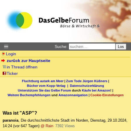
Suche:
Los
Login
zurück zur Hauptseite
in Thread öffnen
Ticker
Fluchtburg autark am Meer
|
Zum Tode Jürgen Küßners
|
Bücher vom Kopp-Verlag |
Datenschutzerklärung
Unterstützen Sie das Gelbe Forum
durch
Käufe bei Amazon
! |
Weitere Buchempfehlungen
und
Amazonnavigation
|
Cookie-Einstellungen
Was ist "ASP"?
paranoia
,
Die durchschnittlichste Stadt im Norden
,
Dienstag, 29.10.2024,
14:24
(vor 647 Tagen)
@ Rain
7392 Views