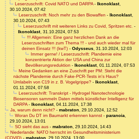
Leserzuschrift: Covid NATO und DARPA
-
Ikonoklast
,
30.10.2024, 07:42
Leserzuschrift: Noch mehr zu den Biowaffen
-
Ikonoklast
,
30.10.2024, 07:43
Leserzuschrift mit weiteren Links zu Covid, Spritzen etc.
-
Ikonoklast
,
31.10.2024, 07:53
!!! Allgemein: Eine ganz herzlichen Dank an die
Leserzuschriften zum Thema !!! - und auch wieder mal für
deinen Einsatz !!! (kwT)
-
Odysseus
,
31.10.2024, 12:03
Immer gerne! / Leserzuschrift: Plandemie eine
konzentrierte Aktion der USA und China zur
Bevölkerungsreduktion
-
Ikonoklast
,
01.11.2024, 07:53
Meine Gedanken an eine Zuschrift per PM: Steht die
nächste Plandemie durch Fake-PCR-Tests in's Haus?
Umlabeln von C19 in z. B. Vogelgrippe?
-
Ikonoklast
,
01.11.2024, 07:58
Leserzuschrift: Transkript - Hydrogel Nanotechnologie
Biosensoren sammeln Daten mittels künstlicher Intelligenz für
DARPA
-
Ikonoklast
,
04.11.2024, 17:38
Ja, warum denn nicht?
-
mabraton
,
29.10.2024, 12:52
Woran Du DT im Baumarkt erkennen kannst
-
paranoia
,
29.10.2024, 13:01
SO sieht das aus
-
mabraton
,
29.10.2024, 14:43
Niederlande: NATO herrscht im Gesundheitsministerium
(COVID)
-
mabraton
,
29.10.2024, 13:00