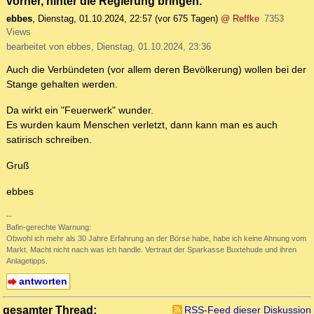
vorher, hinter die Regierung bringen.
ebbes
,
Dienstag, 01.10.2024, 22:57
(vor 675 Tagen)
@ Reffke
7353
Views
bearbeitet von ebbes, Dienstag, 01.10.2024, 23:36
Auch die Verbündeten (vor allem deren Bevölkerung) wollen bei der
Stange gehalten werden.
Da wirkt ein "Feuerwerk" wunder.
Es wurden kaum Menschen verletzt, dann kann man es auch
satirisch schreiben.
Gruß
ebbes
--
Bafin-gerechte Warnung:
Obwohl ich mehr als 30 Jahre Erfahrung an der Börse habe, habe ich keine Ahnung vom
Markt. Macht nicht nach was ich handle. Vertraut der Sparkasse Buxtehude und ihren
Anlagetipps.
antworten
gesamter Thread:
RSS-Feed dieser Diskussion