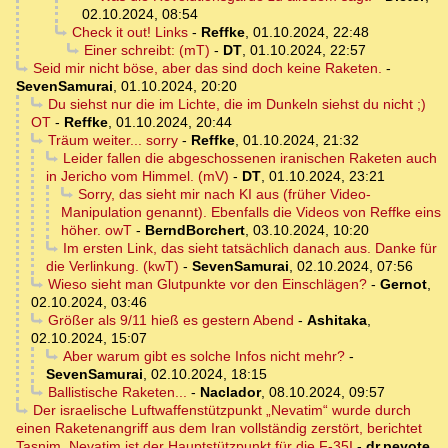
02.10.2024, 08:54
Check it out! Links
-
Reffke
,
01.10.2024, 22:48
Einer schreibt: (mT)
-
DT
,
01.10.2024, 22:57
Seid mir nicht böse, aber das sind doch keine Raketen.
-
SevenSamurai
,
01.10.2024, 20:20
Du siehst nur die im Lichte, die im Dunkeln siehst du nicht ;)
OT
-
Reffke
,
01.10.2024, 20:44
Träum weiter... sorry
-
Reffke
,
01.10.2024, 21:32
Leider fallen die abgeschossenen iranischen Raketen auch
in Jericho vom Himmel. (mV)
-
DT
,
01.10.2024, 23:21
Sorry, das sieht mir nach KI aus (früher Video-
Manipulation genannt). Ebenfalls die Videos von Reffke eins
höher. owT
-
BerndBorchert
,
03.10.2024, 10:20
Im ersten Link, das sieht tatsächlich danach aus. Danke für
die Verlinkung. (kwT)
-
SevenSamurai
,
02.10.2024, 07:56
Wieso sieht man Glutpunkte vor den Einschlägen?
-
Gernot
,
02.10.2024, 03:46
Größer als 9/11 hieß es gestern Abend
-
Ashitaka
,
02.10.2024, 15:07
Aber warum gibt es solche Infos nicht mehr?
-
SevenSamurai
,
02.10.2024, 18:15
Ballistische Raketen...
-
Naclador
,
08.10.2024, 09:57
Der israelische Luftwaffenstützpunkt „Nevatim“ wurde durch
einen Raketenangriff aus dem Iran vollständig zerstört, berichtet
Tasnim. Nevatim ist der Hauptstützpunkt für die F-35I
-
dr.peyote
,