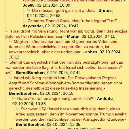
Wollten die Zionisten schon damals den großen Krieg?
-
Joe68
,
02.10.2024, 10:39
Die müssen, geht gar nicht anders
-
Brutus
,
02.10.2024, 20:53
Zerstörer Donald Cook, eine "urban legend"? mT
-
day-trader
,
02.10.2024, 10:47
Israel droht mit Vergeltung. Nicht klar ist, wofür, denn das einzige
Opfer soll ein Palästinenser sein
-
Martin
,
02.10.2024, 07:11
Möglich - könnte aber auch ein KI generiertes Video sein,
denn die Wahrscheinlichkeit so getroffen zu werden, ist
unwahrscheinich, aber nicht undenkbar.
-
ebbes
,
02.10.2024,
10:12
Stimmt das eigentlich? Hat der Iran das bestätigt? oder ist das
mal wieder ein false flag, d.h. hat Israel sich selber beschossen?
owT
-
BerndBorchert
,
02.10.2024, 07:42
Israel will Krieg mit dem Iran: Die Provokationen Piepser-
Angriff und Schiiten-Wohngebiete-Bombardierung haben nicht
gereicht, deshalb jetzt diese false-flag Inszenierung
-
BerndBorchert
,
02.10.2024, 10:15
Hatte der Iran es angekündigt oder nicht?
-
Andudu
,
02.10.2024, 10:35
Stichwort USA: Israel hat es natürlich eilig damit, einen
Krieg anzuzetteln, denn im November könnte Trump gewählt
werden und dann ist Schluss mit der Armageddon-Zündelei
-
BerndBorchert
,
02.10.2024, 13:35