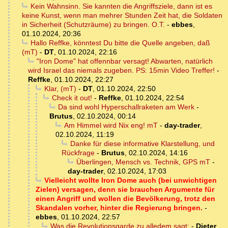
Kein Wahnsinn. Sie kannten die Angriffsziele, dann ist es
keine Kunst, wenn man mehrer Stunden Zeit hat, die Soldaten
in Sicherheit (Schutzräume) zu bringen. O.T.
-
ebbes
,
01.10.2024, 20:36
Hallo Reffke, könntest Du bitte die Quelle angeben, daß
(mT)
-
DT
,
01.10.2024, 22:16
"Iron Dome" hat offennbar versagt! Abwarten, natürlich
wird Israel das niemals zugeben. PS: 15min Video Treffer!
-
Reffke
,
01.10.2024, 22:27
Klar, (mT)
-
DT
,
01.10.2024, 22:50
Check it out!
-
Reffke
,
01.10.2024, 22:54
Da sind wohl Hyperschallraketen am Werk
-
Brutus
,
02.10.2024, 00:14
Am Himmel wird Nix eng! mT
-
day-trader
,
02.10.2024, 11:19
Danke für diese informative Klarstellung, und
Rückfrage
-
Brutus
,
02.10.2024, 14:16
Überlingen, Mensch vs. Technik, GPS mT
-
day-trader
,
02.10.2024, 17:03
Vielleicht wollte Iron Dome auch (bei unwichtigen
Zielen) versagen, denn sie brauchen Argumente für
einen Angriff und wollen die Bevölkerung, trotz den
Skandalen vorher, hinter die Regierung bringen.
-
ebbes
,
01.10.2024, 22:57
Was die Revolutionsgarde zu alledem sagt:
-
Dieter
,