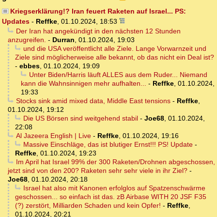
Kriegserklärung!? Iran feuert Raketen auf Israel... PS:
Updates
-
Reffke
,
01.10.2024, 18:53
Der Iran hat angekündigt in den nächsten 12 Stunden
anzugreifen.
-
Durran
,
01.10.2024, 19:03
und die USA veröffentlicht alle Ziele. Lange Vorwarnzeit und
Ziele sind möglicherweise alle bekannt, ob das nicht ein Deal ist?
-
ebbes
,
01.10.2024, 19:09
Unter Biden/Harris läuft ALLES aus dem Ruder... Niemand
kann die Wahnsinnigen mehr aufhalten...
-
Reffke
,
01.10.2024,
19:33
Stocks sink amid mixed data, Middle East tensions
-
Reffke
,
01.10.2024, 19:12
Die US Börsen sind weitgehend stabil
-
Joe68
,
01.10.2024,
22:08
Al Jazeera English | Live
-
Reffke
,
01.10.2024, 19:16
Massive Einschläge, das ist blutiger Ernst!!! PS! Update
-
Reffke
,
01.10.2024, 19:23
Im April hat Israel 99% der 300 Raketen/Drohnen abgeschossen,
jetzt sind von den 200? Raketen sehr sehr viele in ihr Ziel?
-
Joe68
,
01.10.2024, 20:18
Israel hat also mit Kanonen erfolglos auf Spatzenschwärme
geschossen... so einfach ist das. zB Airbase WITH 20 JSF F35
(?) zerstört, Milliarden Schaden und kein Opfer!
-
Reffke
,
01.10.2024, 20:21