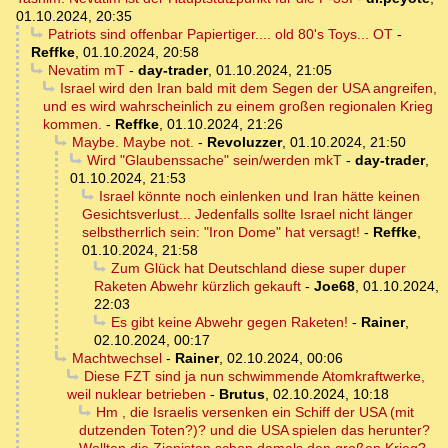
01.10.2024, 20:35
Patriots sind offenbar Papiertiger.... old 80's Toys... OT
-
Reffke
,
01.10.2024, 20:58
Nevatim mT
-
day-trader
,
01.10.2024, 21:05
Israel wird den Iran bald mit dem Segen der USA angreifen,
und es wird wahrscheinlich zu einem großen regionalen Krieg
kommen.
-
Reffke
,
01.10.2024, 21:26
Maybe. Maybe not.
-
Revoluzzer
,
01.10.2024, 21:50
Wird "Glaubenssache" sein/werden mkT
-
day-trader
,
01.10.2024, 21:53
Israel könnte noch einlenken und Iran hätte keinen
Gesichtsverlust... Jedenfalls sollte Israel nicht länger
selbstherrlich sein: "Iron Dome" hat versagt!
-
Reffke
,
01.10.2024, 21:58
Zum Glück hat Deutschland diese super duper
Raketen Abwehr kürzlich gekauft
-
Joe68
,
01.10.2024,
22:03
Es gibt keine Abwehr gegen Raketen!
-
Rainer
,
02.10.2024, 00:17
Machtwechsel
-
Rainer
,
02.10.2024, 00:06
Diese FZT sind ja nun schwimmende Atomkraftwerke,
weil nuklear betrieben
-
Brutus
,
02.10.2024, 10:18
Hm , die Israelis versenken ein Schiff der USA (mit
dutzenden Toten?)? und die USA spielen das herunter?