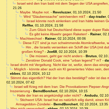
Israel wird den Iran bald mit dem Segen der USA angreifen
21:26
Maybe. Maybe not.
-
Revoluzzer
,
01.10.2024, 21:50
Wird "Glaubenssache" sein/werden mkT
-
day-trader
,
Israel könnte noch einlenken und Iran hätte keinen Gesi
Reffke
,
01.10.2024, 21:58
Zum Glück hat Deutschland diese super duper Rake
Es gibt keine Abwehr gegen Raketen!
-
Rainer
,
02.
Machtwechsel
-
Rainer
,
02.10.2024, 00:06
Diese FZT sind ja nun schwimmende Atomkraftwerke, we
Hm , die Israelis versenken ein Schiff der USA (mit 
großen Krieg?
-
Joe68
,
02.10.2024, 10:39
Die müssen, geht gar nicht anders
-
Brutus
,
02.10.
Zerstörer Donald Cook, eine "urban legend"? mT
-
da
Israel droht mit Vergeltung. Nicht klar ist, wofür, denn das einzi
Möglich - könnte aber auch ein KI generiertes Video sein, den
ebbes
,
02.10.2024, 10:12
Stimmt das eigentlich? Hat der Iran das bestätigt? oder ist das 
02.10.2024, 07:42
Israel will Krieg mit dem Iran: Die Provokationen Piepser-Ang
Inszenierung
-
BerndBorchert
,
02.10.2024, 10:15
Hatte der Iran es angekündigt oder nicht?
-
Andudu
,
02.10
Stichwort USA: Israel hat es natürlich eilig damit, eine
Armageddon-Zündelei
-
BerndBorchert
,
02.10.2024, 13:35
Was mich verwundert!
-
ebbes
,
02.10.2024, 10:39