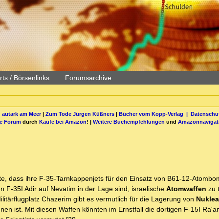
ts / Börsenlinks
Forumsarchive
 autark am Meer
|
Zum Tode Jürgen Küßners
|
Bücher vom Kopp-Verlag |
Datenschut
be Forum
durch
Käufe bei Amazon
! |
Weitere Buchempfehlungen
und
Amazonnavigat
e, dass ihre F-35-Tarnkappenjets für den Einsatz von B61-12-Atomb
hen F-35I Adir auf Nevatim in der Lage sind, israelische
Atomwaffen
zu 
litärflugplatz Chazerim gibt es vermutlich für die Lagerung von
Nuklea
nnen ist. Mit diesen Waffen könnten im Ernstfall die dortigen F-15I Ra'