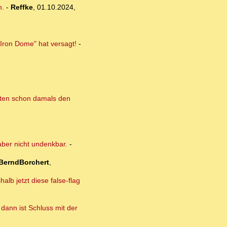
n.
-
Reffke
,
01.10.2024,
 "Iron Dome" hat versagt!
-
isten schon damals den
aber nicht undenkbar.
-
BerndBorchert
,
lb jetzt diese false-flag
dann ist Schluss mit der