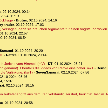
s
,
02.10.2024, 00:14
.2024, 11:19
Rückfrage
-
Brutus
,
02.10.2024, 14:16
ay-trader
,
02.10.2024, 17:03
en) versagen, denn sie brauchen Argumente für einen Angriff und wollen 
01.10.2024, 22:57
02.10.2024, 08:54
Samurai
,
01.10.2024, 20:20
OT
-
Reffke
,
01.10.2024, 20:44
 in Jericho vom Himmel. (mV)
-
DT
,
01.10.2024, 23:21
ion genannt). Ebenfalls die Videos von Reffke eins höher. owT
-
BerndB
 die Verlinkung. (kwT)
-
SevenSamurai
,
02.10.2024, 07:56
02.10.2024, 03:46
4, 15:07
rai
,
02.10.2024, 18:15
n Raketenangriff aus dem Iran vollständig zerstört, berichtet Tasnim. N
ke
,
01.10.2024, 20:58