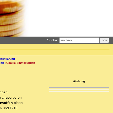
Suche:
Los
zerklärung
ion
|
Cookie-Einstellungen
Werbung
omben
transportieren
rwaffen
einen
am und F-16I