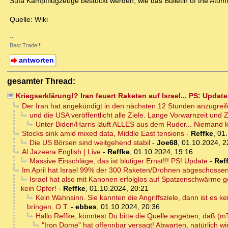
Sufa Kampfflugzeuge bestückt werden, wie das Bulletin of the Atomi
Quelle: Wiki
--
Best Trade!!!
antworten
gesamter Thread:
Kriegserklärung!? Iran feuert Raketen auf Israel... PS: Updat
Der Iran hat angekündigt in den nächsten 12 Stunden anzugreif
und die USA veröffentlicht alle Ziele. Lange Vorwarnzeit und Z
Unter Biden/Harris läuft ALLES aus dem Ruder... Niemand 
Stocks sink amid mixed data, Middle East tensions
-
Reffke
,
01.
Die US Börsen sind weitgehend stabil
-
Joe68
,
01.10.2024, 2
Al Jazeera English | Live
-
Reffke
,
01.10.2024, 19:16
Massive Einschläge, das ist blutiger Ernst!!! PS! Update
-
Ref
Im April hat Israel 99% der 300 Raketen/Drohnen abgeschossen, 
Israel hat also mit Kanonen erfolglos auf Spatzenschwärme ge
kein Opfer!
-
Reffke
,
01.10.2024, 20:21
Kein Wahnsinn. Sie kannten die Angriffsziele, dann ist es 
bringen. O.T.
-
ebbes
,
01.10.2024, 20:36
Hallo Reffke, könntest Du bitte die Quelle angeben, daß (m
"Iron Dome" hat offennbar versagt! Abwarten, natürlich wi