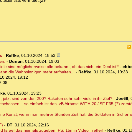
c Scientists vermutet.[29
es
-
Reffke
,
01.10.2024, 18:53
en.
-
Durran
,
01.10.2024, 19:03
iele sind möglicherweise alle bekannt, ob das nicht ein Deal ist?
-
ebb
kann die Wahnsinnigen mehr aufhalten...
-
Reffke
,
01.10.2024, 19:33
10.2024, 19:12
2:08
fke
,
01.10.2024, 19:23
jetzt sind von den 200? Raketen sehr sehr viele in ihr Ziel?
-
Joe68
,
schossen... so einfach ist das. zB Airbase WITH 20 JSF F35 (?) zerstö
keine Kunst, wenn man mehrer Stunden Zeit hat, die Soldaten in Sicherh
T)
-
DT
,
01.10.2024, 22:16
rd Israel das niemals zugeben. PS: 15min Video Treffer!
-
Reffke
,
01.1