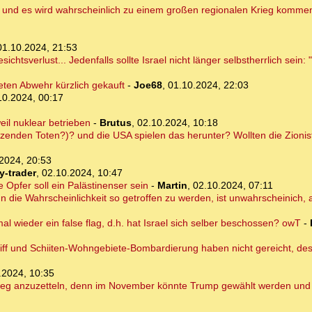
, und es wird wahrscheinlich zu einem großen regionalen Krieg komme
01.10.2024, 21:53
chtsverlust... Jedenfalls sollte Israel nicht länger selbstherrlich sein:
ten Abwehr kürzlich gekauft
-
Joe68
,
01.10.2024, 22:03
10.2024, 00:17
il nuklear betrieben
-
Brutus
,
02.10.2024, 10:18
dutzenden Toten?)? und die USA spielen das herunter? Wollten die Zion
2024, 20:53
y-trader
,
02.10.2024, 10:47
ge Opfer soll ein Palästinenser sein
-
Martin
,
02.10.2024, 07:11
n die Wahrscheinlichkeit so getroffen zu werden, ist unwahrscheinich, 
mal wieder ein false flag, d.h. hat Israel sich selber beschossen? owT
-
riff und Schiiten-Wohngebiete-Bombardierung haben nicht gereicht, desha
.2024, 10:35
n Krieg anzuzetteln, denn im November könnte Trump gewählt werden und 