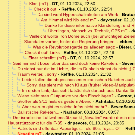
Klar, (mT)
-
DT
,
01.10.2024, 22:50
Check it out!
-
Reffke
,
01.10.2024, 22:54
Da sind wohl Hyperschallraketen am Werk
-
Brutu
Am Himmel wird Nix eng! mT
-
day-trader
,
02.10
Danke für diese informative Klarstellung, und 
Überlingen, Mensch vs. Technik, GPS mT
-
d
Vielleicht wollte Iron Dome auch (bei unwichtigen Ziel
Skandalen vorher, hinter die Regierung bringen.
-
ebbes
,
Was die Revolutionsgarde zu alledem sagt:
-
Dieter
,
Check it out! Links
-
Reffke
,
01.10.2024, 22:48
Einer schreibt: (mT)
-
DT
,
01.10.2024, 22:57
Seid mir nicht böse, aber das sind doch keine Raketen.
-
Seven
Du siehst nur die im Lichte, die im Dunkeln siehst du nicht ;) 
Träum weiter... sorry
-
Reffke
,
01.10.2024, 21:32
Leider fallen die abgeschossenen iranischen Raketen auch
Sorry, das sieht mir nach KI aus (früher Video-Manipulat
Im ersten Link, das sieht tatsächlich danach aus. Danke für
Wieso sieht man Glutpunkte vor den Einschlägen?
-
Gernot
,
Größer als 9/11 hieß es gestern Abend
-
Ashitaka
,
02.10.202
Aber warum gibt es solche Infos nicht mehr?
-
SevenSamu
Ballistische Raketen...
-
Naclador
,
08.10.2024, 09:57
Der israelische Luftwaffenstützpunkt „Nevatim“ wurde durch eine
Hauptstützpunkt für die F-35I
-
dr.peyote
,
01.10.2024, 20:35
Patriots sind offenbar Papiertiger.... old 80's Toys... OT
-
Reff
Nevatim mT
-
day-trader
,
01.10.2024, 21:05