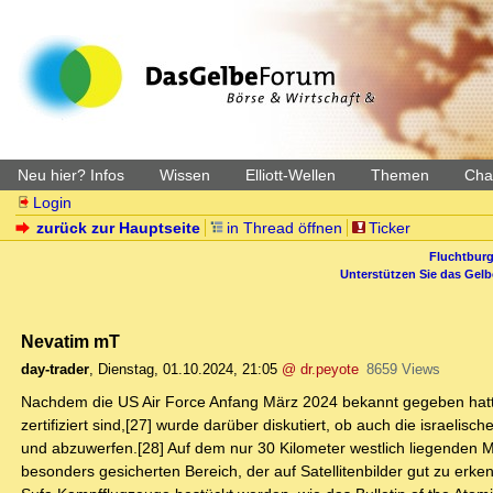
Neu hier? Infos
Wissen
Elliott-Wellen
Themen
Char
Login
zurück zur Hauptseite
in Thread öffnen
Ticker
Fluchtburg
Unterstützen Sie das Gel
Nevatim mT
day-trader
,
Dienstag, 01.10.2024, 21:05
@ dr.peyote
8659 Views
Nachdem die US Air Force Anfang März 2024 bekannt gegeben hatt
zertifiziert sind,[27] wurde darüber diskutiert, ob auch die israelisc
und abzuwerfen.[28] Auf dem nur 30 Kilometer westlich liegenden Mi
besonders gesicherten Bereich, der auf Satellitenbilder gut zu erke