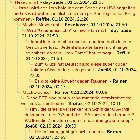
Nevatim mT
-
day-trader
,
01.10.2024, 21:05
Israel wird den Iran bald mit dem Segen der USA angreifen,
und es wird wahrscheinlich zu einem großen regionalen Krieg
kommen.
-
Reffke
,
01.10.2024, 21:26
Maybe. Maybe not.
-
Revoluzzer
,
01.10.2024, 21:50
Wird "Glaubenssache" sein/werden mkT
-
day-trader
,
01.10.2024, 21:53
Israel könnte noch einlenken und Iran hätte keinen
Gesichtsverlust... Jedenfalls sollte Israel nicht länger
selbstherrlich sein: "Iron Dome" hat versagt!
-
Reffke
,
01.10.2024, 21:58
Zum Glück hat Deutschland diese super duper
Raketen Abwehr kürzlich gekauft
-
Joe68
,
01.10.2024,
22:03
Es gibt keine Abwehr gegen Raketen!
-
Rainer
,
02.10.2024, 00:17
Machtwechsel
-
Rainer
,
02.10.2024, 00:06
Diese FZT sind ja nun schwimmende Atomkraftwerke,
weil nuklear betrieben
-
Brutus
,
02.10.2024, 10:18
Hm , die Israelis versenken ein Schiff der USA (mit
dutzenden Toten?)? und die USA spielen das herunter?
Wollten die Zionisten schon damals den großen Krieg?
-
Joe68
,
02.10.2024, 10:39
Die müssen, geht gar nicht anders
-
Brutus
,
02.10.2024, 20:53