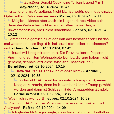
Zerstörer Donald Cook, eine "urban legend"? mT
-
day-trader
,
02.10.2024, 10:47
Israel droht mit Vergeltung. Nicht klar ist, wofür, denn das einzige
Opfer soll ein Palästinenser sein
-
Martin
,
02.10.2024, 07:11
Möglich - könnte aber auch ein KI generiertes Video sein,
denn die Wahrscheinlichkeit so getroffen zu werden, ist
unwahrscheinich, aber nicht undenkbar.
-
ebbes
,
02.10.2024,
10:12
Stimmt das eigentlich? Hat der Iran das bestätigt? oder ist das
mal wieder ein false flag, d.h. hat Israel sich selber beschossen?
owT
-
BerndBorchert
,
02.10.2024, 07:42
Israel will Krieg mit dem Iran: Die Provokationen Piepser-
Angriff und Schiiten-Wohngebiete-Bombardierung haben nicht
gereicht, deshalb jetzt diese false-flag Inszenierung
-
BerndBorchert
,
02.10.2024, 10:15
Hatte der Iran es angekündigt oder nicht?
-
Andudu
,
02.10.2024, 10:35
Stichwort USA: Israel hat es natürlich eilig damit, einen
Krieg anzuzetteln, denn im November könnte Trump gewählt
werden und dann ist Schluss mit der Armageddon-Zündelei
-
BerndBorchert
,
02.10.2024, 13:35
Was mich verwundert!
-
ebbes
,
02.10.2024, 10:39
Post vom DAP! Langes Video mit interessanten Fakten und
Analysen!
-
Reffke
,
02.10.2024, 14:09
Ich glaube McGregor sagte, dass Netanjahu mehr Einfluß in