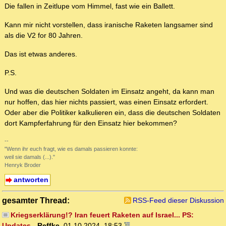
Die fallen in Zeitlupe vom Himmel, fast wie ein Ballett.
Kann mir nicht vorstellen, dass iranische Raketen langsamer sind
als die V2 for 80 Jahren.
Das ist etwas anderes.
P.S.
Und was die deutschen Soldaten im Einsatz angeht, da kann man
nur hoffen, das hier nichts passiert, was einen Einsatz erfordert.
Oder aber die Politiker kalkulieren ein, dass die deutschen Soldaten
dort Kampferfahrung für den Einsatz hier bekommen?
--
"Wenn ihr euch fragt, wie es damals passieren konnte:
weil sie damals (...)."
Henryk Broder
antworten
gesamter Thread:
RSS-Feed dieser Diskussion
Kriegserklärung!? Iran feuert Raketen auf Israel... PS:
Updates
-
Reffke
,
01.10.2024, 18:53