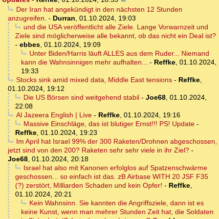
Der Iran hat angekündigt in den nächsten 12 Stunden
anzugreifen.
-
Durran
,
01.10.2024, 19:03
und die USA veröffentlicht alle Ziele. Lange Vorwarnzeit und
Ziele sind möglicherweise alle bekannt, ob das nicht ein Deal ist?
-
ebbes
,
01.10.2024, 19:09
Unter Biden/Harris läuft ALLES aus dem Ruder... Niemand
kann die Wahnsinnigen mehr aufhalten...
-
Reffke
,
01.10.2024,
19:33
Stocks sink amid mixed data, Middle East tensions
-
Reffke
,
01.10.2024, 19:12
Die US Börsen sind weitgehend stabil
-
Joe68
,
01.10.2024,
22:08
Al Jazeera English | Live
-
Reffke
,
01.10.2024, 19:16
Massive Einschläge, das ist blutiger Ernst!!! PS! Update
-
Reffke
,
01.10.2024, 19:23
Im April hat Israel 99% der 300 Raketen/Drohnen abgeschossen,
jetzt sind von den 200? Raketen sehr sehr viele in ihr Ziel?
-
Joe68
,
01.10.2024, 20:18
Israel hat also mit Kanonen erfolglos auf Spatzenschwärme
geschossen... so einfach ist das. zB Airbase WITH 20 JSF F35
(?) zerstört, Milliarden Schaden und kein Opfer!
-
Reffke
,
01.10.2024, 20:21
Kein Wahnsinn. Sie kannten die Angriffsziele, dann ist es
keine Kunst, wenn man mehrer Stunden Zeit hat, die Soldaten