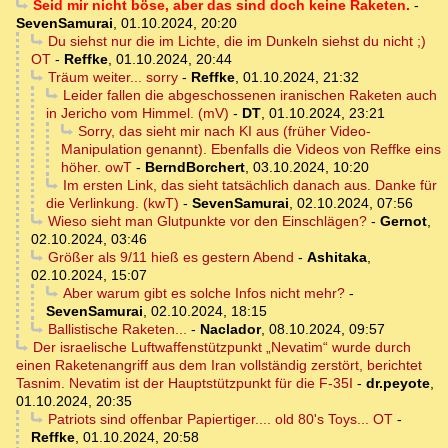
Seid mir nicht böse, aber das sind doch keine Raketen.
-
SevenSamurai
,
01.10.2024, 20:20
Du siehst nur die im Lichte, die im Dunkeln siehst du nicht ;)
OT
-
Reffke
,
01.10.2024, 20:44
Träum weiter... sorry
-
Reffke
,
01.10.2024, 21:32
Leider fallen die abgeschossenen iranischen Raketen auch
in Jericho vom Himmel. (mV)
-
DT
,
01.10.2024, 23:21
Sorry, das sieht mir nach KI aus (früher Video-
Manipulation genannt). Ebenfalls die Videos von Reffke eins
höher. owT
-
BerndBorchert
,
03.10.2024, 10:20
Im ersten Link, das sieht tatsächlich danach aus. Danke für
die Verlinkung. (kwT)
-
SevenSamurai
,
02.10.2024, 07:56
Wieso sieht man Glutpunkte vor den Einschlägen?
-
Gernot
,
02.10.2024, 03:46
Größer als 9/11 hieß es gestern Abend
-
Ashitaka
,
02.10.2024, 15:07
Aber warum gibt es solche Infos nicht mehr?
-
SevenSamurai
,
02.10.2024, 18:15
Ballistische Raketen...
-
Naclador
,
08.10.2024, 09:57
Der israelische Luftwaffenstützpunkt „Nevatim“ wurde durch
einen Raketenangriff aus dem Iran vollständig zerstört, berichtet
Tasnim. Nevatim ist der Hauptstützpunkt für die F-35I
-
dr.peyote
,
01.10.2024, 20:35
Patriots sind offenbar Papiertiger.... old 80's Toys... OT
-
Reffke
,
01.10.2024, 20:58