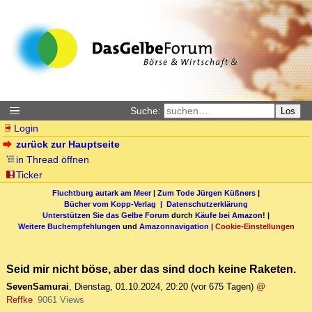
Suche:
Los
Login
zurück zur Hauptseite
in Thread öffnen
Ticker
Fluchtburg autark am Meer
|
Zum Tode Jürgen Küßners
|
Bücher vom Kopp-Verlag |
Datenschutzerklärung
Unterstützen Sie das Gelbe Forum
durch
Käufe bei Amazon
! |
Weitere Buchempfehlungen
und
Amazonnavigation
|
Cookie-Einstellungen
Seid mir nicht böse, aber das sind doch keine Raketen.
SevenSamurai
,
Dienstag, 01.10.2024, 20:20
(vor 675 Tagen)
@
Reffke
9061 Views