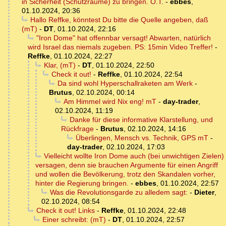
in Sicherheit (Schutzräume) zu bringen. O.T.
-
ebbes
,
01.10.2024, 20:36
Hallo Reffke, könntest Du bitte die Quelle angeben, daß
(mT)
-
DT
,
01.10.2024, 22:16
"Iron Dome" hat offennbar versagt! Abwarten, natürlich
wird Israel das niemals zugeben. PS: 15min Video Treffer!
-
Reffke
,
01.10.2024, 22:27
Klar, (mT)
-
DT
,
01.10.2024, 22:50
Check it out!
-
Reffke
,
01.10.2024, 22:54
Da sind wohl Hyperschallraketen am Werk
-
Brutus
,
02.10.2024, 00:14
Am Himmel wird Nix eng! mT
-
day-trader
,
02.10.2024, 11:19
Danke für diese informative Klarstellung, und
Rückfrage
-
Brutus
,
02.10.2024, 14:16
Überlingen, Mensch vs. Technik, GPS mT
-
day-trader
,
02.10.2024, 17:03
Vielleicht wollte Iron Dome auch (bei unwichtigen Zielen)
versagen, denn sie brauchen Argumente für einen Angriff
und wollen die Bevölkerung, trotz den Skandalen vorher,
hinter die Regierung bringen.
-
ebbes
,
01.10.2024, 22:57
Was die Revolutionsgarde zu alledem sagt:
-
Dieter
,
02.10.2024, 08:54
Check it out! Links
-
Reffke
,
01.10.2024, 22:48
Einer schreibt: (mT)
-
DT
,
01.10.2024, 22:57