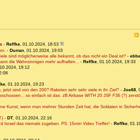
es
-
Reffke
,
01.10.2024, 18:53
en.
-
Durran
,
01.10.2024, 19:03
iele sind möglicherweise alle bekannt, ob das nicht ein Deal ist?
-
ebb
kann die Wahnsinnigen mehr aufhalten...
-
Reffke
,
01.10.2024, 19:33
10.2024, 19:12
2:08
fke
,
01.10.2024, 19:23
jetzt sind von den 200? Raketen sehr sehr viele in ihr Ziel?
-
Joe68
,
schossen... so einfach ist das. zB Airbase WITH 20 JSF F35 (?) zerstö
keine Kunst, wenn man mehrer Stunden Zeit hat, die Soldaten in Sicherh
T)
-
DT
,
01.10.2024, 22:16
rd Israel das niemals zugeben. PS: 15min Video Treffer!
-
Reffke
,
01.1