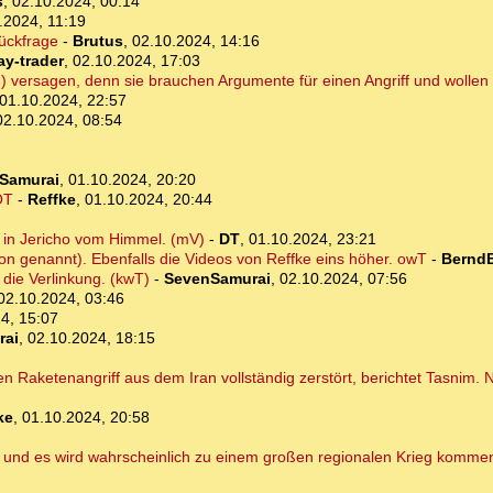
s
,
02.10.2024, 00:14
.2024, 11:19
Rückfrage
-
Brutus
,
02.10.2024, 14:16
ay-trader
,
02.10.2024, 17:03
en) versagen, denn sie brauchen Argumente für einen Angriff und wollen 
01.10.2024, 22:57
02.10.2024, 08:54
Samurai
,
01.10.2024, 20:20
OT
-
Reffke
,
01.10.2024, 20:44
 in Jericho vom Himmel. (mV)
-
DT
,
01.10.2024, 23:21
ion genannt). Ebenfalls die Videos von Reffke eins höher. owT
-
BerndB
 die Verlinkung. (kwT)
-
SevenSamurai
,
02.10.2024, 07:56
02.10.2024, 03:46
4, 15:07
rai
,
02.10.2024, 18:15
n Raketenangriff aus dem Iran vollständig zerstört, berichtet Tasnim. N
ke
,
01.10.2024, 20:58
, und es wird wahrscheinlich zu einem großen regionalen Krieg komme