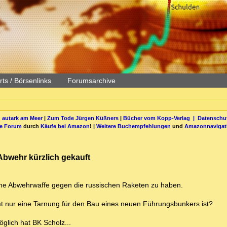
ts / Börsenlinks
Forumsarchive
 autark am Meer
|
Zum Tode Jürgen Küßners
|
Bücher vom Kopp-Verlag |
Datenschut
be Forum
durch
Käufe bei Amazon
! |
Weitere Buchempfehlungen
und
Amazonnavigat
bwehr kürzlich gekauft
ne Abwehrwaffe gegen die russischen Raketen zu haben.
mt nur eine Tarnung für den Bau eines neuen Führungsbunkers ist?
glich hat BK Scholz...