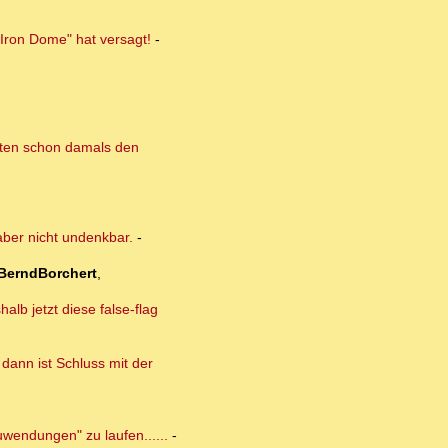
 "Iron Dome" hat versagt!
-
isten schon damals den
aber nicht undenkbar.
-
BerndBorchert
,
lb jetzt diese false-flag
dann ist Schluss mit der
uwendungen" zu laufen......
-