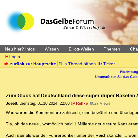
Neu hier? Infos
Wissen
Elliott-Wellen
Themen
Char
Login
zurück zur Hauptseite
in Thread öffnen
Ticker
Fluchtburg
Unterstützen Sie das Gel
Zum Glück hat Deutschland diese super duper Raketen A
Joe68
,
Dienstag, 01.10.2024, 22:03
@ Reffke
8027 Views
Was waren die Kommentare zahlreich, eine bewährte und überlege
Tja, ob das neue , womöglich bald 1 Milliarde neue teure Kanzlera
Auch damals war der Führerbunker unter der Reichskanzlei,... womö