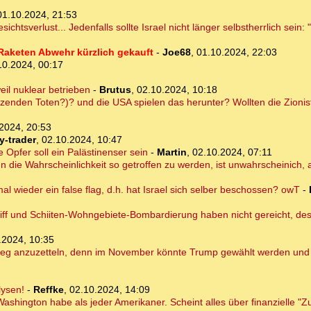
01.10.2024, 21:53
chtsverlust... Jedenfalls sollte Israel nicht länger selbstherrlich sein:
Raketen Abwehr kürzlich gekauft
-
Joe68
,
01.10.2024, 22:03
10.2024, 00:17
il nuklear betrieben
-
Brutus
,
02.10.2024, 10:18
dutzenden Toten?)? und die USA spielen das herunter? Wollten die Zion
2024, 20:53
y-trader
,
02.10.2024, 10:47
ge Opfer soll ein Palästinenser sein
-
Martin
,
02.10.2024, 07:11
n die Wahrscheinlichkeit so getroffen zu werden, ist unwahrscheinich, 
mal wieder ein false flag, d.h. hat Israel sich selber beschossen? owT
-
riff und Schiiten-Wohngebiete-Bombardierung haben nicht gereicht, desha
.2024, 10:35
n Krieg anzuzetteln, denn im November könnte Trump gewählt werden und 
lysen!
-
Reffke
,
02.10.2024, 14:09
shington habe als jeder Amerikaner. Scheint alles über finanzielle "Z