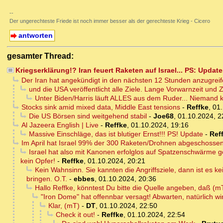
--
Der ungerechteste Friede ist noch immer besser als der gerechteste Krieg - Cicero
antworten
gesamter Thread:
Kriegserklärung!? Iran feuert Raketen auf Israel... PS: Updat
Der Iran hat angekündigt in den nächsten 12 Stunden anzugreif
und die USA veröffentlicht alle Ziele. Lange Vorwarnzeit und Z
Unter Biden/Harris läuft ALLES aus dem Ruder... Niemand 
Stocks sink amid mixed data, Middle East tensions
-
Reffke
,
01.
Die US Börsen sind weitgehend stabil
-
Joe68
,
01.10.2024, 2
Al Jazeera English | Live
-
Reffke
,
01.10.2024, 19:16
Massive Einschläge, das ist blutiger Ernst!!! PS! Update
-
Ref
Im April hat Israel 99% der 300 Raketen/Drohnen abgeschossen, 
Israel hat also mit Kanonen erfolglos auf Spatzenschwärme ge
kein Opfer!
-
Reffke
,
01.10.2024, 20:21
Kein Wahnsinn. Sie kannten die Angriffsziele, dann ist es 
bringen. O.T.
-
ebbes
,
01.10.2024, 20:36
Hallo Reffke, könntest Du bitte die Quelle angeben, daß (m
"Iron Dome" hat offennbar versagt! Abwarten, natürlich wi
Klar, (mT)
-
DT
,
01.10.2024, 22:50
Check it out!
-
Reffke
,
01.10.2024, 22:54