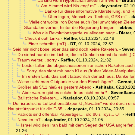
Da sind wohl Hyperschallraketen am Werk
-
Brutu
Am Himmel wird Nix eng! mT
-
day-trader
,
02.10
Danke für diese informative Klarstellung, und 
Überlingen, Mensch vs. Technik, GPS mT
-
d
Vielleicht wollte Iron Dome auch (bei unwichtigen Ziel
Skandalen vorher, hinter die Regierung bringen.
-
ebbes
,
Was die Revolutionsgarde zu alledem sagt:
-
Dieter
,
Check it out! Links
-
Reffke
,
01.10.2024, 22:48
Einer schreibt: (mT)
-
DT
,
01.10.2024, 22:57
Seid mir nicht böse, aber das sind doch keine Raketen.
-
Seven
Du siehst nur die im Lichte, die im Dunkeln siehst du nicht ;) 
Träum weiter... sorry
-
Reffke
,
01.10.2024, 21:32
Leider fallen die abgeschossenen iranischen Raketen auch
Sorry, das sieht mir nach KI aus (früher Video-Manipulat
Im ersten Link, das sieht tatsächlich danach aus. Danke für
Wieso sieht man Glutpunkte vor den Einschlägen?
-
Gernot
,
Größer als 9/11 hieß es gestern Abend
-
Ashitaka
,
02.10.202
Aber warum gibt es solche Infos nicht mehr?
-
SevenSamu
Ballistische Raketen...
-
Naclador
,
08.10.2024, 09:57
Der israelische Luftwaffenstützpunkt „Nevatim“ wurde durch eine
Hauptstützpunkt für die F-35I
-
dr.peyote
,
01.10.2024, 20:35
Patriots sind offenbar Papiertiger.... old 80's Toys... OT
-
Reff
Nevatim mT
-
day-trader
,
01.10.2024, 21:05
Israel wird den Iran bald mit dem Segen der USA angreifen
21:26