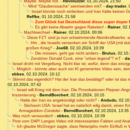
Maybe. Maybe not.
-
Revoluzzer
,
01.10.2024, 21:50
Wird "Glaubenssache" sein/werden mkT
-
day-trader
,
Israel könnte noch einlenken und Iran hätte keinen Gesi
Reffke
,
01.10.2024, 21:58
Zum Glück hat Deutschland diese super duper 
Es gibt keine Abwehr gegen Raketen!
-
Rainer
,
02.
Machtwechsel
-
Rainer
,
02.10.2024, 00:06
Diese FZT sind ja nun schwimmende Atomkraftwerke, we
Hm , die Israelis versenken ein Schiff der USA (mit 
großen Krieg?
-
Joe68
,
02.10.2024, 10:39
Die müssen, geht gar nicht anders
-
Brutus
,
02.10.
Zerstörer Donald Cook, eine "urban legend"? mT
-
da
Israel droht mit Vergeltung. Nicht klar ist, wofür, denn das einzi
Möglich - könnte aber auch ein KI generiertes Video sein, den
ebbes
,
02.10.2024, 10:12
Stimmt das eigentlich? Hat der Iran das bestätigt? oder ist das 
02.10.2024, 07:42
Israel will Krieg mit dem Iran: Die Provokationen Piepser-Ang
Inszenierung
-
BerndBorchert
,
02.10.2024, 10:15
Hatte der Iran es angekündigt oder nicht?
-
Andudu
,
02.10
Stichwort USA: Israel hat es natürlich eilig damit, eine
Armageddon-Zündelei
-
BerndBorchert
,
02.10.2024, 13:35
Was mich verwundert!
-
ebbes
,
02.10.2024, 10:39
Post vom DAP! Langes Video mit interessanten Fakten und Ana
Ich glaube McGregor sagte, dass Netanjahu mehr Einfluß in Wa