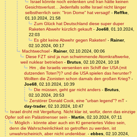
Israel könnte noch einlenken und Iran hätte keinen
Gesichtsverlust... Jedenfalls sollte Israel nicht länger
selbstherrlich sein: "Iron Dome" hat versagt!
-
Reffke
,
01.10.2024, 21:58
Zum Glück hat Deutschland diese super duper
Raketen Abwehr kürzlich gekauft
-
Joe68
,
01.10.2024,
22:03
Es gibt keine Abwehr gegen Raketen!
-
Rainer
,
02.10.2024, 00:17
Machtwechsel
-
Rainer
,
02.10.2024, 00:06
Diese FZT sind ja nun schwimmende Atomkraftwerke,
weil nuklear betrieben
-
Brutus
,
02.10.2024, 10:18
Hm , die Israelis versenken ein Schiff der USA (mit
dutzenden Toten?)? und die USA spielen das herunter?
Wollten die Zionisten schon damals den großen Krieg?
-
Joe68
,
02.10.2024, 10:39
Die müssen, geht gar nicht anders
-
Brutus
,
02.10.2024, 20:53
Zerstörer Donald Cook, eine "urban legend"? mT
-
day-trader
,
02.10.2024, 10:47
Israel droht mit Vergeltung. Nicht klar ist, wofür, denn das einzige
Opfer soll ein Palästinenser sein
-
Martin
,
02.10.2024, 07:11
Möglich - könnte aber auch ein KI generiertes Video sein,
denn die Wahrscheinlichkeit so getroffen zu werden, ist
unwahrscheinich, aber nicht undenkbar.
-
ebbes
,
02.10.2024,