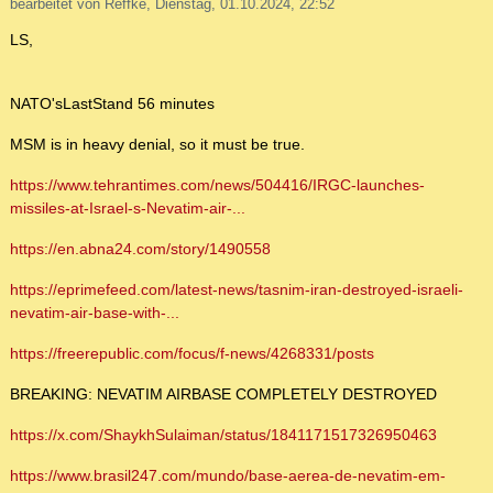
bearbeitet von Reffke, Dienstag, 01.10.2024, 22:52
LS,
NATO'sLastStand 56 minutes
MSM is in heavy denial, so it must be true.
https://www.tehrantimes.com/news/504416/IRGC-launches-
missiles-at-Israel-s-Nevatim-air-...
https://en.abna24.com/story/1490558
https://eprimefeed.com/latest-news/tasnim-iran-destroyed-israeli-
nevatim-air-base-with-...
https://freerepublic.com/focus/f-news/4268331/posts
BREAKING: NEVATIM AIRBASE COMPLETELY DESTROYED
https://x.com/ShaykhSulaiman/status/1841171517326950463
https://www.brasil247.com/mundo/base-aerea-de-nevatim-em-