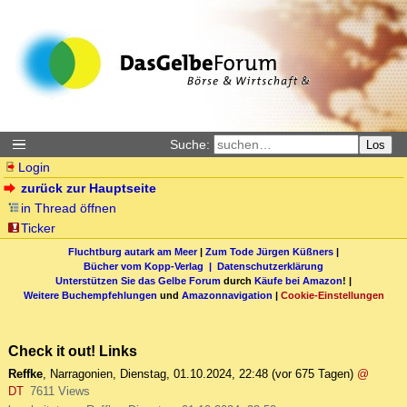
Suche:
Los
Login
zurück zur Hauptseite
in Thread öffnen
Ticker
Fluchtburg autark am Meer
|
Zum Tode Jürgen Küßners
|
Bücher vom Kopp-Verlag |
Datenschutzerklärung
Unterstützen Sie das Gelbe Forum
durch
Käufe bei Amazon
! |
Weitere Buchempfehlungen
und
Amazonnavigation
|
Cookie-Einstellungen
Check it out! Links
Reffke
,
Narragonien
,
Dienstag, 01.10.2024, 22:48
(vor 675 Tagen)
@
DT
7611 Views