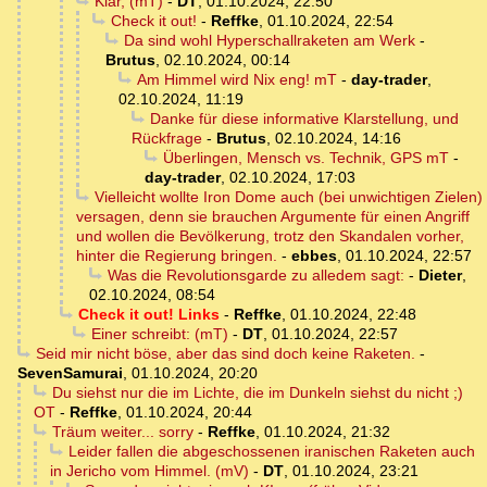
Klar, (mT)
-
DT
,
01.10.2024, 22:50
Check it out!
-
Reffke
,
01.10.2024, 22:54
Da sind wohl Hyperschallraketen am Werk
-
Brutus
,
02.10.2024, 00:14
Am Himmel wird Nix eng! mT
-
day-trader
,
02.10.2024, 11:19
Danke für diese informative Klarstellung, und
Rückfrage
-
Brutus
,
02.10.2024, 14:16
Überlingen, Mensch vs. Technik, GPS mT
-
day-trader
,
02.10.2024, 17:03
Vielleicht wollte Iron Dome auch (bei unwichtigen Zielen)
versagen, denn sie brauchen Argumente für einen Angriff
und wollen die Bevölkerung, trotz den Skandalen vorher,
hinter die Regierung bringen.
-
ebbes
,
01.10.2024, 22:57
Was die Revolutionsgarde zu alledem sagt:
-
Dieter
,
02.10.2024, 08:54
Check it out! Links
-
Reffke
,
01.10.2024, 22:48
Einer schreibt: (mT)
-
DT
,
01.10.2024, 22:57
Seid mir nicht böse, aber das sind doch keine Raketen.
-
SevenSamurai
,
01.10.2024, 20:20
Du siehst nur die im Lichte, die im Dunkeln siehst du nicht ;)
OT
-
Reffke
,
01.10.2024, 20:44
Träum weiter... sorry
-
Reffke
,
01.10.2024, 21:32
Leider fallen die abgeschossenen iranischen Raketen auch
in Jericho vom Himmel. (mV)
-
DT
,
01.10.2024, 23:21