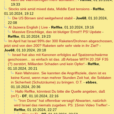
19:33
Stocks sink amid mixed data, Middle East tensions
-
Reffke
,
01.10.2024, 19:12
Die US Börsen sind weitgehend stabil
-
Joe68
,
01.10.2024,
22:08
Al Jazeera English | Live
-
Reffke
,
01.10.2024, 19:16
Massive Einschläge, das ist blutiger Ernst!!! PS! Update
-
Reffke
,
01.10.2024, 19:23
Im April hat Israel 99% der 300 Raketen/Drohnen abgeschossen,
jetzt sind von den 200? Raketen sehr sehr viele in ihr Ziel?
-
Joe68
,
01.10.2024, 20:18
Israel hat also mit Kanonen erfolglos auf Spatzenschwärme
geschossen... so einfach ist das. zB Airbase WITH 20 JSF F35
(?) zerstört, Milliarden Schaden und kein Opfer!
-
Reffke
,
01.10.2024, 20:21
Kein Wahnsinn. Sie kannten die Angriffsziele, dann ist es
keine Kunst, wenn man mehrer Stunden Zeit hat, die Soldaten
in Sicherheit (Schutzräume) zu bringen. O.T.
-
ebbes
,
01.10.2024, 20:36
Hallo Reffke, könntest Du bitte die Quelle angeben, daß
(mT)
-
DT
,
01.10.2024, 22:16
"Iron Dome" hat offennbar versagt! Abwarten, natürlich
wird Israel das niemals zugeben. PS: 15min Video Treffer!
-
Reffke
,
01.10.2024, 22:27