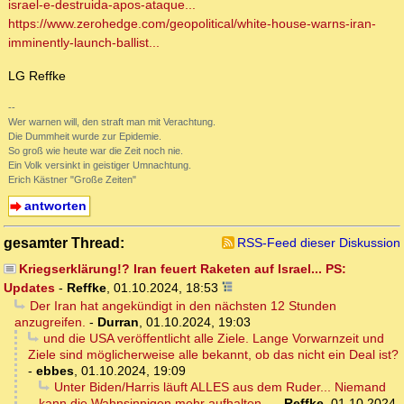
israel-e-destruida-apos-ataque...
https://www.zerohedge.com/geopolitical/white-house-warns-iran-
imminently-launch-ballist...
LG Reffke
--
Wer warnen will, den straft man mit Verachtung.
Die Dummheit wurde zur Epidemie.
So groß wie heute war die Zeit noch nie.
Ein Volk versinkt in geistiger Umnachtung.
Erich Kästner "Große Zeiten"
antworten
gesamter Thread:
RSS-Feed dieser Diskussion
Kriegserklärung!? Iran feuert Raketen auf Israel... PS:
Updates
-
Reffke
,
01.10.2024, 18:53
Der Iran hat angekündigt in den nächsten 12 Stunden
anzugreifen.
-
Durran
,
01.10.2024, 19:03
und die USA veröffentlicht alle Ziele. Lange Vorwarnzeit und
Ziele sind möglicherweise alle bekannt, ob das nicht ein Deal ist?
-
ebbes
,
01.10.2024, 19:09
Unter Biden/Harris läuft ALLES aus dem Ruder... Niemand
kann die Wahnsinnigen mehr aufhalten...
-
Reffke
,
01.10.2024,