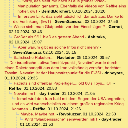
Sorry, das sieht mir nach KI aus (früher Video-
Manipulation genannt). Ebenfalls die Videos von Reffke eins
höher. owT
-
BerndBorchert
,
03.10.2024, 10:20
Im ersten Link, das sieht tatsächlich danach aus. Danke für
die Verlinkung. (kwT)
-
SevenSamurai
,
02.10.2024, 07:56
Wieso sieht man Glutpunkte vor den Einschlägen?
-
Gernot
,
02.10.2024, 03:46
Größer als 9/11 hieß es gestern Abend
-
Ashitaka
,
02.10.2024, 15:07
Aber warum gibt es solche Infos nicht mehr?
-
SevenSamurai
,
02.10.2024, 18:15
Ballistische Raketen...
-
Naclador
,
08.10.2024, 09:57
Der israelische Luftwaffenstützpunkt „Nevatim“ wurde durch
einen Raketenangriff aus dem Iran vollständig zerstört, berichtet
Tasnim. Nevatim ist der Hauptstützpunkt für die F-35I
-
dr.peyote
,
01.10.2024, 20:35
Patriots sind offenbar Papiertiger.... old 80's Toys... OT
-
Reffke
,
01.10.2024, 20:58
Nevatim mT
-
day-trader
,
01.10.2024, 21:05
Israel wird den Iran bald mit dem Segen der USA angreifen,
und es wird wahrscheinlich zu einem großen regionalen Krieg
kommen.
-
Reffke
,
01.10.2024, 21:26
Maybe. Maybe not.
-
Revoluzzer
,
01.10.2024, 21:50
Wird "Glaubenssache" sein/werden mkT
-
day-trader
,
01.10.2024, 21:53