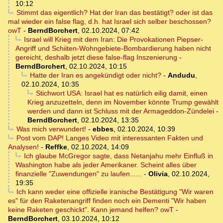
10:12
Stimmt das eigentlich? Hat der Iran das bestätigt? oder ist das
mal wieder ein false flag, d.h. hat Israel sich selber beschossen?
owT
-
BerndBorchert
,
02.10.2024, 07:42
Israel will Krieg mit dem Iran: Die Provokationen Piepser-
Angriff und Schiiten-Wohngebiete-Bombardierung haben nicht
gereicht, deshalb jetzt diese false-flag Inszenierung
-
BerndBorchert
,
02.10.2024, 10:15
Hatte der Iran es angekündigt oder nicht?
-
Andudu
,
02.10.2024, 10:35
Stichwort USA: Israel hat es natürlich eilig damit, einen
Krieg anzuzetteln, denn im November könnte Trump gewählt
werden und dann ist Schluss mit der Armageddon-Zündelei
-
BerndBorchert
,
02.10.2024, 13:35
Was mich verwundert!
-
ebbes
,
02.10.2024, 10:39
Post vom DAP! Langes Video mit interessanten Fakten und
Analysen!
-
Reffke
,
02.10.2024, 14:09
Ich glaube McGregor sagte, dass Netanjahu mehr Einfluß in
Washington habe als jeder Amerikaner. Scheint alles über
finanzielle "Zuwendungen" zu laufen......
-
Olivia
,
02.10.2024,
19:35
Ich kann weder eine offizielle iranische Bestätigung "Wir waren
es" für den Raketenangriff finden noch ein Dementi "Wir haben
keine Raketen geschickt". Kann jemand helfen? owT
-
BerndBorchert
,
03.10.2024, 10:12