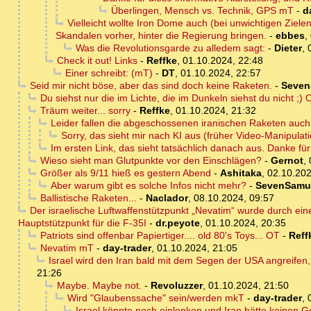
Überlingen, Mensch vs. Technik, GPS mT
-
d
Vielleicht wollte Iron Dome auch (bei unwichtigen Ziel
Skandalen vorher, hinter die Regierung bringen.
-
ebbes
,
Was die Revolutionsgarde zu alledem sagt:
-
Dieter
,
Check it out! Links
-
Reffke
,
01.10.2024, 22:48
Einer schreibt: (mT)
-
DT
,
01.10.2024, 22:57
Seid mir nicht böse, aber das sind doch keine Raketen.
-
Seven
Du siehst nur die im Lichte, die im Dunkeln siehst du nicht ;) 
Träum weiter... sorry
-
Reffke
,
01.10.2024, 21:32
Leider fallen die abgeschossenen iranischen Raketen auch
Sorry, das sieht mir nach KI aus (früher Video-Manipulat
Im ersten Link, das sieht tatsächlich danach aus. Danke für
Wieso sieht man Glutpunkte vor den Einschlägen?
-
Gernot
,
Größer als 9/11 hieß es gestern Abend
-
Ashitaka
,
02.10.202
Aber warum gibt es solche Infos nicht mehr?
-
SevenSamu
Ballistische Raketen...
-
Naclador
,
08.10.2024, 09:57
Der israelische Luftwaffenstützpunkt „Nevatim“ wurde durch eine
Hauptstützpunkt für die F-35I
-
dr.peyote
,
01.10.2024, 20:35
Patriots sind offenbar Papiertiger.... old 80's Toys... OT
-
Reff
Nevatim mT
-
day-trader
,
01.10.2024, 21:05
Israel wird den Iran bald mit dem Segen der USA angreifen
21:26
Maybe. Maybe not.
-
Revoluzzer
,
01.10.2024, 21:50
Wird "Glaubenssache" sein/werden mkT
-
day-trader
,
Israel könnte noch einlenken und Iran hätte keinen Gesi