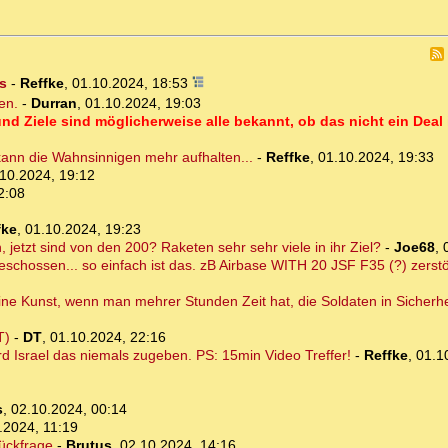
es
-
Reffke
,
01.10.2024, 18:53
en.
-
Durran
,
01.10.2024, 19:03
und Ziele sind möglicherweise alle bekannt, ob das nicht ein Deal 
kann die Wahnsinnigen mehr aufhalten...
-
Reffke
,
01.10.2024, 19:33
10.2024, 19:12
2:08
fke
,
01.10.2024, 19:23
jetzt sind von den 200? Raketen sehr sehr viele in ihr Ziel?
-
Joe68
,
schossen... so einfach ist das. zB Airbase WITH 20 JSF F35 (?) zerstö
keine Kunst, wenn man mehrer Stunden Zeit hat, die Soldaten in Sicherh
T)
-
DT
,
01.10.2024, 22:16
rd Israel das niemals zugeben. PS: 15min Video Treffer!
-
Reffke
,
01.1
s
,
02.10.2024, 00:14
.2024, 11:19
Rückfrage
-
Brutus
,
02.10.2024, 14:16