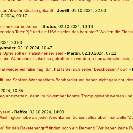
ten Abwehr kürzlich gekauft
-
Joe68
,
01.10.2024, 22:03
10.2024, 00:17
il nuklear betrieben
-
Brutus
,
02.10.2024, 10:18
dutzenden Toten?)? und die USA spielen das herunter? Wollten die Zion
2024, 20:53
y-trader
,
02.10.2024, 10:47
ge Opfer soll ein Palästinenser sein
-
Martin
,
02.10.2024, 07:11
n die Wahrscheinlichkeit so getroffen zu werden, ist unwahrscheinich, 
mal wieder ein false flag, d.h. hat Israel sich selber beschossen? owT
-
riff und Schiiten-Wohngebiete-Bombardierung haben nicht gereicht, desha
.2024, 10:35
n Krieg anzuzetteln, denn im November könnte Trump gewählt werden und 
lysen!
-
Reffke
,
02.10.2024, 14:09
shington habe als jeder Amerikaner. Scheint alles über finanzielle "Z
 es" für den Raketenangriff finden noch ein Dementi "Wir haben keine 