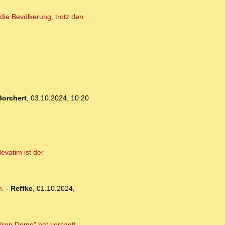
die Bevölkerung, trotz den
orchert
,
03.10.2024, 10:20
evatim ist der
n.
-
Reffke
,
01.10.2024,
 "Iron Dome" hat versagt!
-