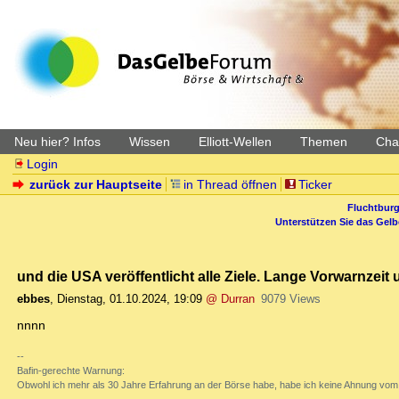
Neu hier? Infos
Wissen
Elliott-Wellen
Themen
Char
Login
zurück zur Hauptseite
in Thread öffnen
Ticker
Fluchtburg
Unterstützen Sie das Gel
und die USA veröffentlicht alle Ziele. Lange Vorwarnzeit 
ebbes
,
Dienstag, 01.10.2024, 19:09
@ Durran
9079 Views
nnnn
--
Bafin-gerechte Warnung:
Obwohl ich mehr als 30 Jahre Erfahrung an der Börse habe, habe ich keine Ahnung vom 