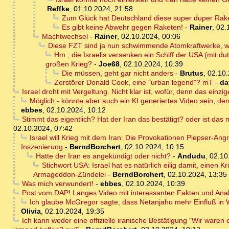
Reffke
,
01.10.2024, 21:58
Zum Glück hat Deutschland diese super duper Rake
Es gibt keine Abwehr gegen Raketen!
-
Rainer
,
02.
Machtwechsel
-
Rainer
,
02.10.2024, 00:06
Diese FZT sind ja nun schwimmende Atomkraftwerke, we
Hm , die Israelis versenken ein Schiff der USA (mit 
großen Krieg?
-
Joe68
,
02.10.2024, 10:39
Die müssen, geht gar nicht anders
-
Brutus
,
02.10.
Zerstörer Donald Cook, eine "urban legend"? mT
-
da
Israel droht mit Vergeltung. Nicht klar ist, wofür, denn das einzi
Möglich - könnte aber auch ein KI generiertes Video sein, den
ebbes
,
02.10.2024, 10:12
Stimmt das eigentlich? Hat der Iran das bestätigt? oder ist das 
02.10.2024, 07:42
Israel will Krieg mit dem Iran: Die Provokationen Piepser-Ang
Inszenierung
-
BerndBorchert
,
02.10.2024, 10:15
Hatte der Iran es angekündigt oder nicht?
-
Andudu
,
02.10
Stichwort USA: Israel hat es natürlich eilig damit, eine
Armageddon-Zündelei
-
BerndBorchert
,
02.10.2024, 13:35
Was mich verwundert!
-
ebbes
,
02.10.2024, 10:39
Post vom DAP! Langes Video mit interessanten Fakten und Ana
Ich glaube McGregor sagte, dass Netanjahu mehr Einfluß in Wa
Olivia
,
02.10.2024, 19:35
Ich kann weder eine offizielle iranische Bestätigung "Wir waren