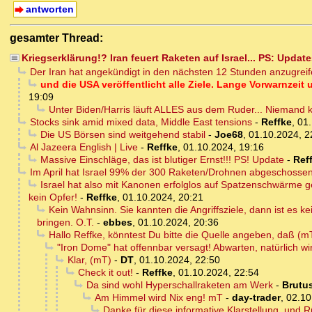
antworten
gesamter Thread:
Kriegserklärung!? Iran feuert Raketen auf Israel... PS: Updat
Der Iran hat angekündigt in den nächsten 12 Stunden anzugreif
und die USA veröffentlicht alle Ziele. Lange Vorwarnzeit 
19:09
Unter Biden/Harris läuft ALLES aus dem Ruder... Niemand 
Stocks sink amid mixed data, Middle East tensions
-
Reffke
,
01.
Die US Börsen sind weitgehend stabil
-
Joe68
,
01.10.2024, 2
Al Jazeera English | Live
-
Reffke
,
01.10.2024, 19:16
Massive Einschläge, das ist blutiger Ernst!!! PS! Update
-
Ref
Im April hat Israel 99% der 300 Raketen/Drohnen abgeschossen, 
Israel hat also mit Kanonen erfolglos auf Spatzenschwärme ge
kein Opfer!
-
Reffke
,
01.10.2024, 20:21
Kein Wahnsinn. Sie kannten die Angriffsziele, dann ist es 
bringen. O.T.
-
ebbes
,
01.10.2024, 20:36
Hallo Reffke, könntest Du bitte die Quelle angeben, daß (m
"Iron Dome" hat offennbar versagt! Abwarten, natürlich wi
Klar, (mT)
-
DT
,
01.10.2024, 22:50
Check it out!
-
Reffke
,
01.10.2024, 22:54
Da sind wohl Hyperschallraketen am Werk
-
Brutu
Am Himmel wird Nix eng! mT
-
day-trader
,
02.10
Danke für diese informative Klarstellung, und 