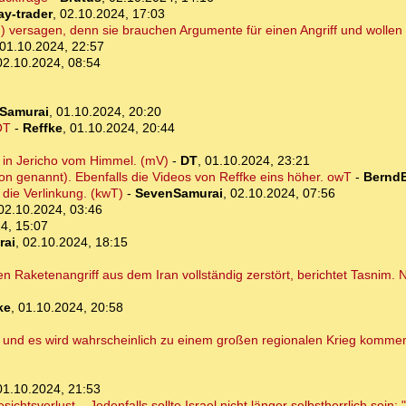
ay-trader
,
02.10.2024, 17:03
en) versagen, denn sie brauchen Argumente für einen Angriff und wollen 
01.10.2024, 22:57
02.10.2024, 08:54
Samurai
,
01.10.2024, 20:20
OT
-
Reffke
,
01.10.2024, 20:44
 in Jericho vom Himmel. (mV)
-
DT
,
01.10.2024, 23:21
ion genannt). Ebenfalls die Videos von Reffke eins höher. owT
-
BerndB
 die Verlinkung. (kwT)
-
SevenSamurai
,
02.10.2024, 07:56
02.10.2024, 03:46
4, 15:07
rai
,
02.10.2024, 18:15
n Raketenangriff aus dem Iran vollständig zerstört, berichtet Tasnim. N
ke
,
01.10.2024, 20:58
, und es wird wahrscheinlich zu einem großen regionalen Krieg komme
01.10.2024, 21:53
chtsverlust... Jedenfalls sollte Israel nicht länger selbstherrlich sein: