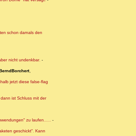
isten schon damals den
aber nicht undenkbar.
-
BerndBorchert
,
lb jetzt diese false-flag
dann ist Schluss mit der
uwendungen" zu laufen......
-
Raketen geschickt". Kann