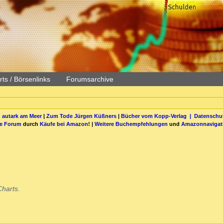
ts / Börsenlinks
Forumsarchive
 autark am Meer
|
Zum Tode Jürgen Küßners
|
Bücher vom Kopp-Verlag |
Datenschut
be Forum
durch
Käufe bei Amazon
! |
Weitere Buchempfehlungen
und
Amazonnavigat
Charts.