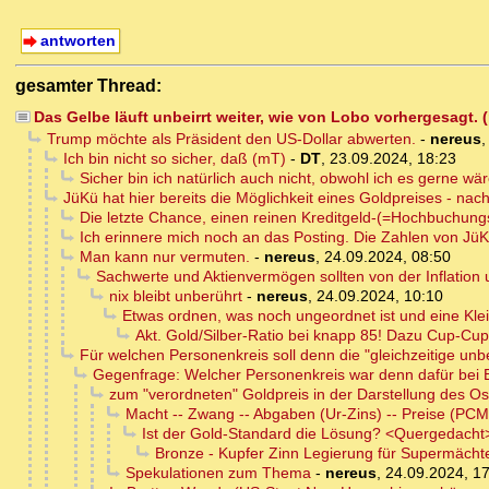
antworten
gesamter Thread:
Das Gelbe läuft unbeirrt weiter, wie von Lobo vorhergesagt.
Trump möchte als Präsident den US-Dollar abwerten.
-
nereus
Ich bin nicht so sicher, daß (mT)
-
DT
,
23.09.2024, 18:23
Sicher bin ich natürlich auch nicht, obwohl ich es gerne wär
JüKü hat hier bereits die Möglichkeit eines Goldpreises - n
Die letzte Chance, einen reinen Kreditgeld-(=Hochbuchun
Ich erinnere mich noch an das Posting. Die Zahlen von Jü
Man kann nur vermuten.
-
nereus
,
24.09.2024, 08:50
Sachwerte und Aktienvermögen sollten von der Inflation 
nix bleibt unberührt
-
nereus
,
24.09.2024, 10:10
Etwas ordnen, was noch ungeordnet ist und eine Klei
Akt. Gold/Silber-Ratio bei knapp 85! Dazu Cup-Cu
Für welchen Personenkreis soll denn die "gleichzeitige unb
Gegenfrage: Welcher Personenkreis war denn dafür bei 
zum "verordneten" Goldpreis in der Darstellung des Os
Macht -- Zwang -- Abgaben (Ur-Zins) -- Preise (PCM
Ist der Gold-Standard die Lösung? <Quergedacht
Bronze - Kupfer Zinn Legierung für Supermächt
Spekulationen zum Thema
-
nereus
,
24.09.2024, 1