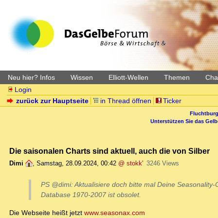
Neu hier? Infos
Wissen
Elliott-Wellen
Themen
Char
Login
zurück zur Hauptseite
in Thread öffnen
Ticker
Fluchtburg
Unterstützen Sie das Gel
Die saisonalen Charts sind aktuell, auch die von Silber
Dimi
,
Samstag, 28.09.2024, 00:42
@ stokk'
3246 Views
PS @dimi: Aktualisiere doch bitte mal Deine Seasonality-
Database 1970-2007 ist obsolet.
Die Webseite heißt jetzt
www.seasonax.com