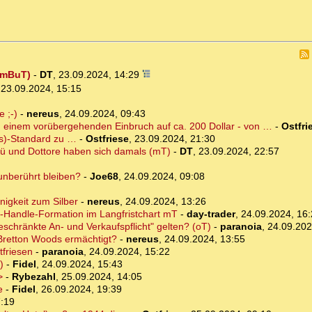
 (mBuT)
-
DT
,
23.09.2024, 14:29
,
23.09.2024, 15:15
e ;-)
-
nereus
,
24.09.2024, 09:43
ach einem vorübergehenden Einbruch auf ca. 200 Dollar - von …
-
Ostfri
gs)-Standard zu …
-
Ostfriese
,
23.09.2024, 21:30
Kü und Dottore haben sich damals (mT)
-
DT
,
23.09.2024, 22:57
unberührt bleiben?
-
Joe68
,
24.09.2024, 09:08
nigkeit zum Silber
-
nereus
,
24.09.2024, 13:26
p-Handle-Formation im Langfristchart mT
-
day-trader
,
24.09.2024, 16
eschränkte An- und Verkaufspflicht" gelten? (oT)
-
paranoia
,
24.09.202
Bretton Woods ermächtigt?
-
nereus
,
24.09.2024, 13:55
tfriesen
-
paranoia
,
24.09.2024, 15:22
)
-
Fidel
,
24.09.2024, 15:43
>
-
Rybezahl
,
25.09.2024, 14:05
e
-
Fidel
,
26.09.2024, 19:39
7:19