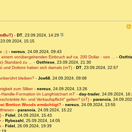
 (mBuT)
-
DT
,
23.09.2024, 14:29
,
23.09.2024, 15:15
e ;-)
-
nereus
,
24.09.2024, 09:43
ach einem vorübergehenden Einbruch auf ca. 200 Dollar - von …
-
Ostfri
gs)-Standard zu …
-
Ostfriese
,
23.09.2024, 21:30
Kü und Dottore haben sich damals (mT)
-
DT
,
23.09.2024, 22:57
unberührt bleiben?
-
Joe68
,
24.09.2024, 09:08
nigkeit zum Silber
-
nereus
,
24.09.2024, 13:26
p-Handle-Formation im Langfristchart mT
-
day-trader
,
24.09.2024, 16
eschränkte An- und Verkaufspflicht" gelten? (oT)
-
paranoia
,
24.09.202
bei Bretton Woods ermächtigt?
-
nereus
,
24.09.2024, 13:55
tfriesen
-
paranoia
,
24.09.2024, 15:22
)
-
Fidel
,
24.09.2024, 15:43
>
-
Rybezahl
,
25.09.2024, 14:05
e
-
Fidel
,
26.09.2024, 19:39
7:19