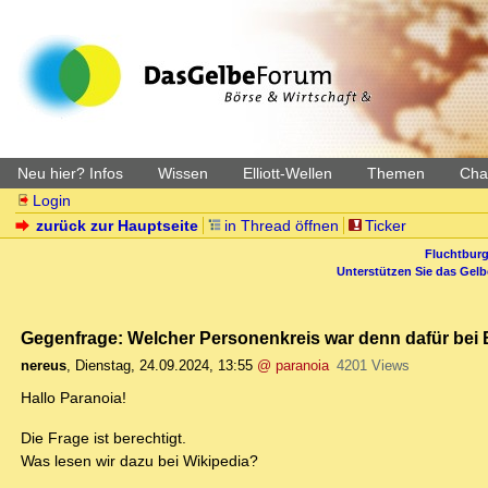
Neu hier? Infos
Wissen
Elliott-Wellen
Themen
Char
Login
zurück zur Hauptseite
in Thread öffnen
Ticker
Fluchtburg
Unterstützen Sie das Gel
Gegenfrage: Welcher Personenkreis war denn dafür bei
nereus
,
Dienstag, 24.09.2024, 13:55
@ paranoia
4201 Views
Hallo Paranoia!
Die Frage ist berechtigt.
Was lesen wir dazu bei Wikipedia?