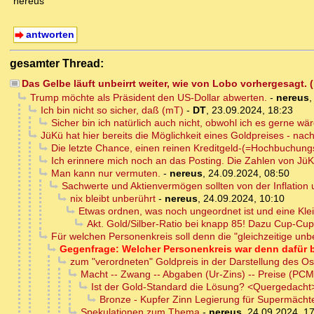
nereus
antworten
gesamter Thread:
Das Gelbe läuft unbeirrt weiter, wie von Lobo vorhergesagt.
Trump möchte als Präsident den US-Dollar abwerten.
-
nereus
Ich bin nicht so sicher, daß (mT)
-
DT
,
23.09.2024, 18:23
Sicher bin ich natürlich auch nicht, obwohl ich es gerne wär
JüKü hat hier bereits die Möglichkeit eines Goldpreises - n
Die letzte Chance, einen reinen Kreditgeld-(=Hochbuchun
Ich erinnere mich noch an das Posting. Die Zahlen von Jü
Man kann nur vermuten.
-
nereus
,
24.09.2024, 08:50
Sachwerte und Aktienvermögen sollten von der Inflation 
nix bleibt unberührt
-
nereus
,
24.09.2024, 10:10
Etwas ordnen, was noch ungeordnet ist und eine Klei
Akt. Gold/Silber-Ratio bei knapp 85! Dazu Cup-Cu
Für welchen Personenkreis soll denn die "gleichzeitige unb
Gegenfrage: Welcher Personenkreis war denn dafür 
zum "verordneten" Goldpreis in der Darstellung des Os
Macht -- Zwang -- Abgaben (Ur-Zins) -- Preise (PCM
Ist der Gold-Standard die Lösung? <Quergedacht
Bronze - Kupfer Zinn Legierung für Supermächt
Spekulationen zum Thema
-
nereus
,
24.09.2024, 1