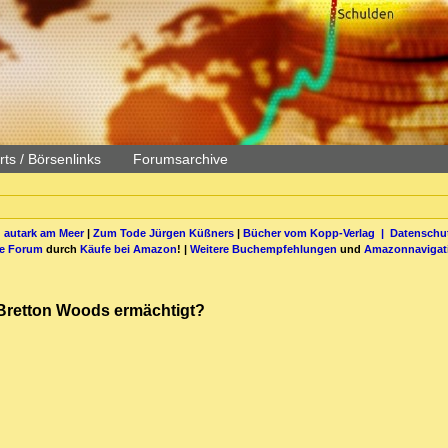
ts / Börsenlinks
Forumsarchive
 autark am Meer
|
Zum Tode Jürgen Küßners
|
Bücher vom Kopp-Verlag |
Datenschut
be Forum
durch
Käufe bei Amazon
! |
Weitere Buchempfehlungen
und
Amazonnavigat
 Bretton Woods ermächtigt?