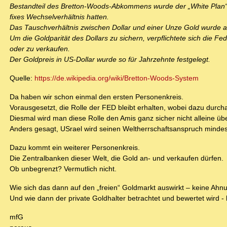
Bestandteil des Bretton-Woods-Abkommens wurde der „White Plan“
fixes Wechselverhältnis hatten.
Das Tauschverhältnis zwischen Dollar und einer Unze Gold wurde a
Um die Goldparität des Dollars zu sichern, verpflichtete sich die 
oder zu verkaufen.
Der Goldpreis in US-Dollar wurde so für Jahrzehnte festgelegt.
Quelle:
https://de.wikipedia.org/wiki/Bretton-Woods-System
Da haben wir schon einmal den ersten Personenkreis.
Vorausgesetzt, die Rolle der FED bleibt erhalten, wobei dazu durc
Diesmal wird man diese Rolle den Amis ganz sicher nicht alleine üb
Anders gesagt, USrael wird seinen Weltherrschaftsanspruch minde
Dazu kommt ein weiterer Personenkreis.
Die Zentralbanken dieser Welt, die Gold an- und verkaufen dürfen.
Ob unbegrenzt? Vermutlich nicht.
Wie sich das dann auf den „freien“ Goldmarkt auswirkt – keine Ahn
Und wie dann der private Goldhalter betrachtet und bewertet wird -
mfG