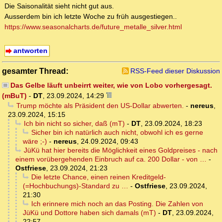
Die Saisonalität sieht nicht gut aus.
Ausserdem bin ich letzte Woche zu früh ausgestiegen..
https://www.seasonalcharts.de/future_metalle_silver.html
antworten
gesamter Thread:
RSS-Feed dieser Diskussion
Das Gelbe läuft unbeirrt weiter, wie von Lobo vorhergesagt.
(mBuT)
-
DT
,
23.09.2024, 14:29
Trump möchte als Präsident den US-Dollar abwerten.
-
nereus
,
23.09.2024, 15:15
Ich bin nicht so sicher, daß (mT)
-
DT
,
23.09.2024, 18:23
Sicher bin ich natürlich auch nicht, obwohl ich es gerne
wäre ;-)
-
nereus
,
24.09.2024, 09:43
JüKü hat hier bereits die Möglichkeit eines Goldpreises - nach
einem vorübergehenden Einbruch auf ca. 200 Dollar - von …
-
Ostfriese
,
23.09.2024, 21:23
Die letzte Chance, einen reinen Kreditgeld-
(=Hochbuchungs)-Standard zu …
-
Ostfriese
,
23.09.2024,
21:30
Ich erinnere mich noch an das Posting. Die Zahlen von
JüKü und Dottore haben sich damals (mT)
-
DT
,
23.09.2024,
22:57