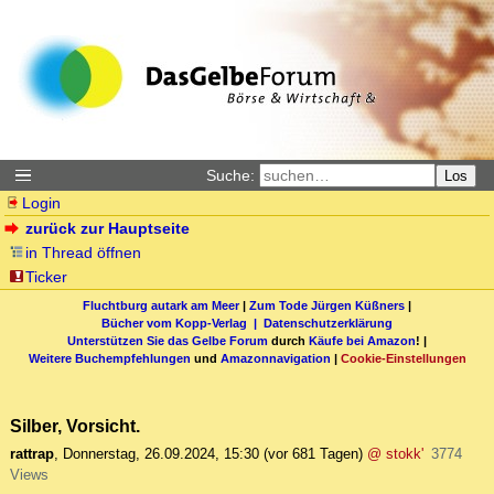
Suche:
Los
Login
zurück zur Hauptseite
in Thread öffnen
Ticker
Fluchtburg autark am Meer
|
Zum Tode Jürgen Küßners
|
Bücher vom Kopp-Verlag |
Datenschutzerklärung
Unterstützen Sie das Gelbe Forum
durch
Käufe bei Amazon
! |
Weitere Buchempfehlungen
und
Amazonnavigation
|
Cookie-Einstellungen
Silber, Vorsicht.
rattrap
,
Donnerstag, 26.09.2024, 15:30
(vor 681 Tagen)
@ stokk'
3774
Views