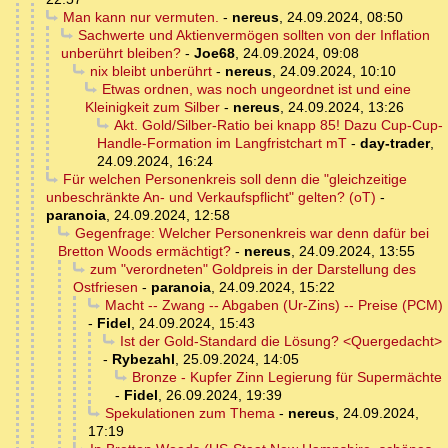
Man kann nur vermuten.
-
nereus
,
24.09.2024, 08:50
Sachwerte und Aktienvermögen sollten von der Inflation
unberührt bleiben?
-
Joe68
,
24.09.2024, 09:08
nix bleibt unberührt
-
nereus
,
24.09.2024, 10:10
Etwas ordnen, was noch ungeordnet ist und eine
Kleinigkeit zum Silber
-
nereus
,
24.09.2024, 13:26
Akt. Gold/Silber-Ratio bei knapp 85! Dazu Cup-Cup-
Handle-Formation im Langfristchart mT
-
day-trader
,
24.09.2024, 16:24
Für welchen Personenkreis soll denn die "gleichzeitige
unbeschränkte An- und Verkaufspflicht" gelten? (oT)
-
paranoia
,
24.09.2024, 12:58
Gegenfrage: Welcher Personenkreis war denn dafür bei
Bretton Woods ermächtigt?
-
nereus
,
24.09.2024, 13:55
zum "verordneten" Goldpreis in der Darstellung des
Ostfriesen
-
paranoia
,
24.09.2024, 15:22
Macht -- Zwang -- Abgaben (Ur-Zins) -- Preise (PCM)
-
Fidel
,
24.09.2024, 15:43
Ist der Gold-Standard die Lösung? <Quergedacht>
-
Rybezahl
,
25.09.2024, 14:05
Bronze - Kupfer Zinn Legierung für Supermächte
-
Fidel
,
26.09.2024, 19:39
Spekulationen zum Thema
-
nereus
,
24.09.2024,
17:19