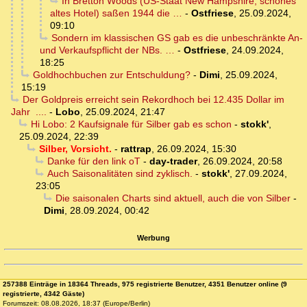
In Bretton Woods (US-Staat New Hampshire, schönes
altes Hotel) saßen 1944 die …
-
Ostfriese
,
25.09.2024,
09:10
Sondern im klassischen GS gab es die unbeschränkte An-
und Verkaufspflicht der NBs. …
-
Ostfriese
,
24.09.2024,
18:25
Goldhochbuchen zur Entschuldung?
-
Dimi
,
25.09.2024,
15:19
Der Goldpreis erreicht sein Rekordhoch bei 12.435 Dollar im
Jahr ....
-
Lobo
,
25.09.2024, 21:47
Hi Lobo: 2 Kaufsignale für Silber gab es schon
-
stokk'
,
25.09.2024, 22:39
Silber, Vorsicht.
-
rattrap
,
26.09.2024, 15:30
Danke für den link oT
-
day-trader
,
26.09.2024, 20:58
Auch Saisonalitäten sind zyklisch.
-
stokk'
,
27.09.2024,
23:05
Die saisonalen Charts sind aktuell, auch die von Silber
-
Dimi
,
28.09.2024, 00:42
Werbung
257388 Einträge in 18364 Threads, 975 registrierte Benutzer, 4351 Benutzer online (9
registrierte, 4342 Gäste)
Forumszeit: 08.08.2026, 18:37 (Europe/Berlin)