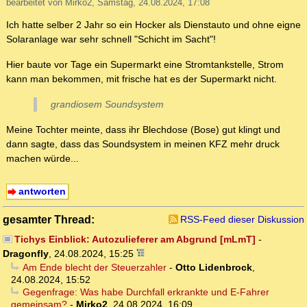
bearbeitet von Mirko2, Samstag, 24.08.2024, 17:08
Ich hatte selber 2 Jahr so ein Hocker als Dienstauto und ohne eigne
Solaranlage war sehr schnell "Schicht im Sacht"!
Hier baute vor Tage ein Supermarkt eine Stromtankstelle, Strom
kann man bekommen, mit frische hat es der Supermarkt nicht.
grandiosem Soundsystem
Meine Tochter meinte, dass ihr Blechdose (Bose) gut klingt und
dann sagte, dass das Soundsystem in meinen KFZ mehr druck
machen würde...
antworten
gesamter Thread:
RSS-Feed dieser Diskussion
Tichys Einblick: Autozulieferer am Abgrund [mLmT]
-
Dragonfly
,
24.08.2024, 15:25
Am Ende blecht der Steuerzahler
-
Otto Lidenbrock
,
24.08.2024, 15:52
Gegenfrage: Was habe Durchfall erkrankte und E-Fahrer
gemeinsam?
-
Mirko2
,
24.08.2024, 16:09