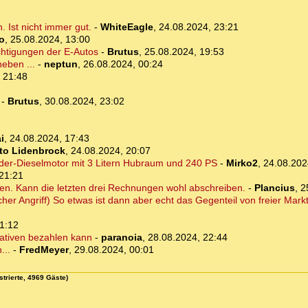
 Ist nicht immer gut.
-
WhiteEagle
,
24.08.2024, 23:21
o
,
25.08.2024, 13:00
chtigungen der E-Autos
-
Brutus
,
25.08.2024, 19:53
eben ...
-
neptun
,
26.08.2024, 00:24
 21:48
-
Brutus
,
30.08.2024, 23:02
i
,
24.08.2024, 17:43
to Lidenbrock
,
24.08.2024, 20:07
nder-Dieselmotor mit 3 Litern Hubraum und 240 PS
-
Mirko2
,
24.08.202
21:21
fen. Kann die letzten drei Rechnungen wohl abschreiben.
-
Plancius
,
2
 Angriff) So etwas ist dann aber echt das Gegenteil von freier Marktw
1:12
nativen bezahlen kann
-
paranoia
,
28.08.2024, 22:44
...
-
FredMeyer
,
29.08.2024, 00:01
strierte, 4969 Gäste)