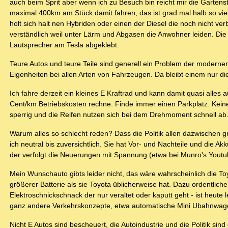
auch beim Sprit aber wenn ich zu Besuch bin reicht mir die Garten
maximal 400km am Stück damit fahren, das ist grad mal halb so viel 
holt sich halt nen Hybriden oder einen der Diesel die noch nicht verbo
verständlich weil unter Lärm und Abgasen die Anwohner leiden. Di
Lautsprecher am Tesla abgeklebt.
Teure Autos und teure Teile sind generell ein Problem der modernen 
Eigenheiten bei allen Arten von Fahrzeugen. Da bleibt einem nur d
Ich fahre derzeit ein kleines E Kraftrad und kann damit quasi alles 
Cent/km Betriebskosten rechne. Finde immer einen Parkplatz. Kei
sperrig und die Reifen nutzen sich bei dem Drehmoment schnell ab
Warum alles so schlecht reden? Dass die Politik allen dazwischen gr
ich neutral bis zuversichtlich. Sie hat Vor- und Nachteile und die Ak
der verfolgt die Neuerungen mit Spannung (etwa bei Munro's Youtube
Mein Wunschauto gibts leider nicht, das wäre wahrscheinlich die To
größerer Batterie als sie Toyota üblicherweise hat. Dazu ordentlich
Elektroschnickschnack der nur veraltet oder kaputt geht - ist heute 
ganz andere Verkehrskonzepte, etwa automatische Mini Ubahnwage
Nicht E Autos sind bescheuert, die Autoindustrie und die Politik sind