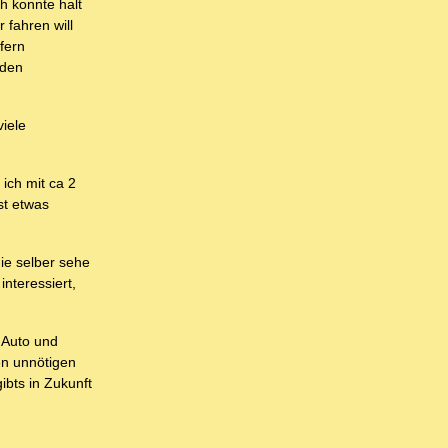
h konnte halt
 fahren will
ofern
 den
viele
 ich mit ca 2
st etwas
gie selber sehe
interessiert,
 Auto und
en unnötigen
ibts in Zukunft