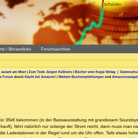
ts / Börsenlinks
Forumsarchive
 autark am Meer
|
Zum Tode Jürgen Küßners
|
Bücher vom Kopp-Verlag |
Datenschut
be Forum
durch
Käufe bei Amazon
! |
Weitere Buchempfehlungen
und
Amazonnavigat
h für 35k€ bekommen (in der Basisausstattung mit grandiosem Soundsy
rkauft), fährt natürlich nur solange der Strom reicht, dann muss man na
ie Ladestationen in der Regel rund um die Uhr offen. Teils etwas hohe