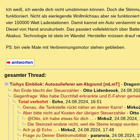
Ich weiß, ich werde dich nicht umstimmen können. Doch die Stimmun
funktioniert. Nicht als eierlegende Wollmilchsau aber sie funktionie
vier 150000 Watt Ladestationen. Damit kannst ein Auto verdammt s
Diesel von Hand anzukurbeln. Das passiert vollelektrisch über Batt
Abakus. Technologie ist stets im Wandel. Hersteller müssen drauf re
PS: bin viele Male mit Verbrennungsmotor stehen geblieben.
antworten
gesamter Thread:
Tichys Einblick: Autozulieferer am Abgrund [mLmT]
-
Dragonf
Am Ende blecht der Steuerzahler
-
Otto Lidenbrock
,
24.08.202
Gegenfrage: Was habe Durchfall erkrankte und E-Fahrer geme
Total verbohrt
-
Echo
,
24.08.2024, 16:51
Genau, die Tankstelle rückt näher an deiner Karre!
-
Mirko
Aber bitte nicht auf Kosten der übrigen Steuerzahler
-
Otto
@Otto, ich habe etwas für dich ...
-
Mirko2
,
24.08.2024, 
Die Steinzeit endete nicht, weil die Steine knapp wurden.
Ach ja @ Echo ...
-
Mirko2
,
24.08.2024, 17:48
Frage zu Deiner Elektromobilität
-
paranoia
,
24.08.2024, 1