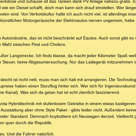
steckdose und zuhause ist das Tanken dank PV Anlage nahezu gratis. Ic
wie ein Diesel schafft, doch man kann sich drauf einstellen. Wer länger
ten sind. Von Verbotskultur halte ich auch nicht viel, ist allerdings ins
e künstlichen Motorgeräusche der Elektroautos nerven ungemein, habe
Autoindustrie, das ist nicht beschränkt auf Eautos. Auch sonst gibt es 
ie Wahl zwischen Pest und Cholera.
außer Langstrecke. Ich finds klasse, da macht jeder Kilometer Spaß weil
ne Steuer, keine Abgasuntersuchung. Nur das Ladegerät mitzunehmen i
.
ätscht ist nicht nett, muss man sich halt mit arrangieren. Die Technolo
kupreise haben einen Sturzflug hinter sich. Wer sich für Ingenieurskunst 
 Kanal). Was sich da getan hat ist echt ziemlich faszinierend.
yota Hybridtechnik mit stufenlosem Getriebe in einem etwas kastigeren
e Ausstattung aber ohne Style Paket - gibts leider nicht. Außerdem kein
leider Standard. Demnach boykottiere ich Neuwagen derzeit. Vielleicht g
n quer durch die Republik.
 es. Und die Fahrer natürlich.