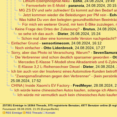
Lithium-Eisenphosphat Akku
-
Echo
,
24.08.2024, 19:49
Fernverkehr im E-Mobil
-
paranoia
,
24.08.2024, 20:15
MG ZS EV und sehr zufrieden! Es kommt auf den Bedarf an.
Jetzt kommen wieder die Beleidungen per PM rein
-
Ech
Was hältst Du von den belegten gesundheitlichen Beeinträ
Für mich ein weiterer Grund, mir kein E-Bike zuzulegen, n
Keine Frage des Ortes der Zulassung?
-
Brutus
,
24.08.2024,
so sehe ich das auch.
-
Dieter
,
26.08.2024, 15:24
Schon mal über eine kommerzielle Version nachgedacht?
Einfacher Grund
-
sensortimecom
,
24.08.2024, 16:12
Noch einfacher
-
Otto Lidenbrock
,
24.08.2024, 17:27
Sorry, aber das Photo ist Verarschung. Warum?
-
SevenSamura
Die Verbrenner sind schon deutlich sparsamer geworden
-
Ot
Mercedes E-Klasse T-Modell ohne Allradantrieb und 6-Zyli
E-Klasse 3,2 L-Reihensechser Diesel
-
Dieter
,
24.08.2024, 
Ich bin auch von der Insolvenz eines Automotive-Kunden betrof
"Zwangsmaßnahmen gegen den Verbrenner" - (kein persönlicher
25.08.2024, 17:52
CHINA | Inside Xiaomi’s EV Factory
-
FredMeyer
,
28.08.2024, 2
Ich würde keine chinesischen Autos kaufen, solange ich Alter
Ich würde mir vermutlich auch kein chinesisches Auto kaufen
257391 Einträge in 18364 Threads, 975 registrierte Benutzer, 4977 Benutzer online (8 regi
Forumszeit: 08.08.2026, 21:35 (Europe/Berlin)
RSS Einträge
RSS Threads
Kontakt