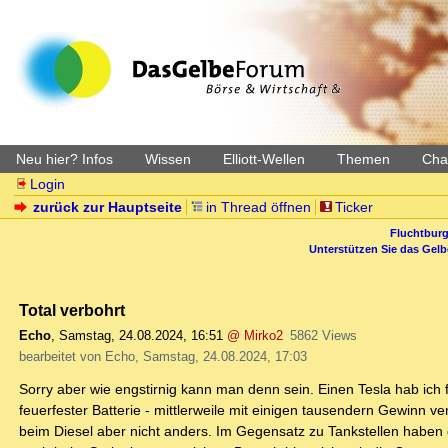
Neu hier? Infos
Wissen
Elliott-Wellen
Themen
Char
Login
zurück zur Hauptseite
in Thread öffnen
Ticker
Fluchtburg
Unterstützen Sie das Gel
Total verbohrt
Echo
,
Samstag, 24.08.2024, 16:51
@ Mirko2
5862 Views
bearbeitet von Echo, Samstag, 24.08.2024, 17:03
Sorry aber wie engstirnig kann man denn sein. Einen Tesla hab ic
feuerfester Batterie - mittlerweile mit einigen tausendern Gewinn ve
beim Diesel aber nicht anders. Im Gegensatz zu Tankstellen haben d