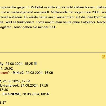
gsmache gegen E Mobilität möchte ich so nicht stehen lassen. Elektro
rt und ist weitestgehend ausgereift. Mittlerweile hat sogar mein 2000 Se
chnell aufladen. Es würde heute auch keiner mehr auf die Idee komme
erie. Weil es funktioniert. Fotos macht man heute ohne Fotolabor. Rec
agieren, sonst gehen sie mit der Zeit.
ly
,
24.08.2024, 15:25
4, 15:52
insam?
-
Mirko2
,
24.08.2024, 16:09
2
,
24.08.2024, 17:04
 Lidenbrock
,
24.08.2024, 17:15
17:30
-
FOX-NEWS
,
28.08.2024, 08:07
9:17