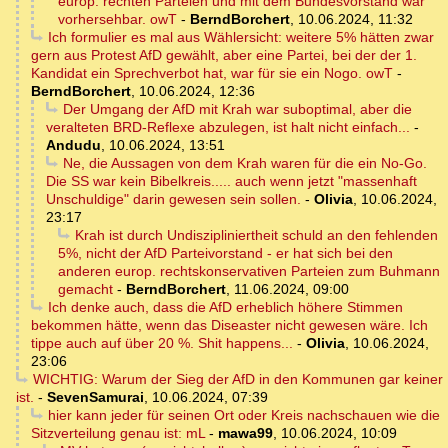
europ. rechten Parteien und mit dem Bundesvorstand war
vorhersehbar. owT
-
BerndBorchert
,
10.06.2024, 11:32
Ich formulier es mal aus Wählersicht: weitere 5% hätten zwar
gern aus Protest AfD gewählt, aber eine Partei, bei der der 1.
Kandidat ein Sprechverbot hat, war für sie ein Nogo. owT
-
BerndBorchert
,
10.06.2024, 12:36
Der Umgang der AfD mit Krah war suboptimal, aber die
veralteten BRD-Reflexe abzulegen, ist halt nicht einfach...
-
Andudu
,
10.06.2024, 13:51
Ne, die Aussagen von dem Krah waren für die ein No-Go.
Die SS war kein Bibelkreis..... auch wenn jetzt "massenhaft
Unschuldige" darin gewesen sein sollen.
-
Olivia
,
10.06.2024,
23:17
Krah ist durch Undiszipliniertheit schuld an den fehlenden
5%, nicht der AfD Parteivorstand - er hat sich bei den
anderen europ. rechtskonservativen Parteien zum Buhmann
gemacht
-
BerndBorchert
,
11.06.2024, 09:00
Ich denke auch, dass die AfD erheblich höhere Stimmen
bekommen hätte, wenn das Diseaster nicht gewesen wäre. Ich
tippe auch auf über 20 %. Shit happens...
-
Olivia
,
10.06.2024,
23:06
WICHTIG: Warum der Sieg der AfD in den Kommunen gar keiner
ist.
-
SevenSamurai
,
10.06.2024, 07:39
hier kann jeder für seinen Ort oder Kreis nachschauen wie die
Sitzverteilung genau ist: mL
-
mawa99
,
10.06.2024, 10:09