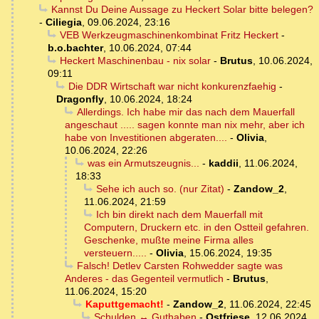
Kannst Du Deine Aussage zu Heckert Solar bitte belegen?
-
Ciliegia
,
09.06.2024, 23:16
VEB Werkzeugmaschinenkombinat Fritz Heckert
-
b.o.bachter
,
10.06.2024, 07:44
Heckert Maschinenbau - nix solar
-
Brutus
,
10.06.2024,
09:11
Die DDR Wirtschaft war nicht konkurenzfaehig
-
Dragonfly
,
10.06.2024, 18:24
Allerdings. Ich habe mir das nach dem Mauerfall
angeschaut ..... sagen konnte man nix mehr, aber ich
habe von Investitionen abgeraten....
-
Olivia
,
10.06.2024, 22:26
was ein Armutszeugnis...
-
kaddii
,
11.06.2024,
18:33
Sehe ich auch so. (nur Zitat)
-
Zandow_2
,
11.06.2024, 21:59
Ich bin direkt nach dem Mauerfall mit
Computern, Druckern etc. in den Ostteil gefahren.
Geschenke, mußte meine Firma alles
versteuern.....
-
Olivia
,
15.06.2024, 19:35
Falsch! Detlev Carsten Rohwedder sagte was
Anderes - das Gegenteil vermutlich
-
Brutus
,
11.06.2024, 15:20
Kaputtgemacht!
-
Zandow_2
,
11.06.2024, 22:45
Schulden ↔ Guthaben
-
Ostfriese
,
12.06.2024,