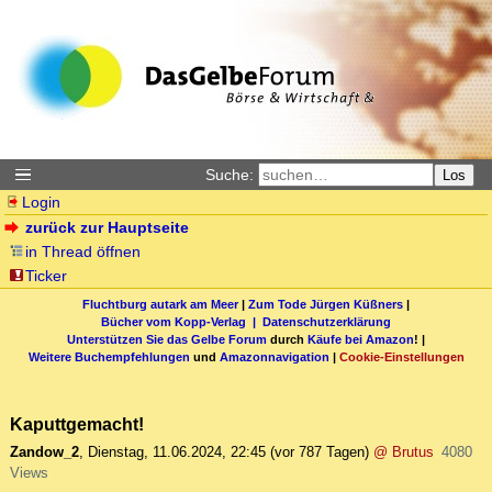
Suche:
Los
Login
zurück zur Hauptseite
in Thread öffnen
Ticker
Fluchtburg autark am Meer
|
Zum Tode Jürgen Küßners
|
Bücher vom Kopp-Verlag |
Datenschutzerklärung
Unterstützen Sie das Gelbe Forum
durch
Käufe bei Amazon
! |
Weitere Buchempfehlungen
und
Amazonnavigation
|
Cookie-Einstellungen
Kaputtgemacht!
Zandow_2
,
Dienstag, 11.06.2024, 22:45
(vor 787 Tagen)
@ Brutus
4080
Views