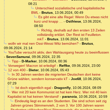
08:21
Unterschied sozialistische und kapitalistische
BWL
-
Brutus
,
13.06.2024, 00:49
Es gibt eine alte Regel: Wenn Du etwas nicht
kurz und knapp …
-
Ostfriese
,
13.06.2024,
08:50
Richtig, deshalb auf den ersten 13 Zeilen
vollständig erklärt. Der Rest ist Feuilleton.
mkT
-
Brutus
,
13.06.2024, 11:01
wolln wir mal nen Ossi-Wessi Witz bemühen?
-
Brutus
,
09.06.2024, 21:14
YouTube versucht aktiv, den Wahlausgang heute zu beeinflussen
-
SevenSamurai
,
09.06.2024, 22:35
Tipp
-
D-Marker
,
10.06.2024, 00:36
Vonwegen! Macron ist erledigt!
-
Reffke
,
09.06.2024, 23:00
12 von 400
-
Dieter
,
10.06.2024, 05:43
In 30 Jahren werden die migrierten Deutschen dort keine
Grüne wählen, sondern konservativ kT
-
Joe68
,
10.06.2024,
07:29
Ist doch eigentlich egal
-
Dragonfly
,
10.06.2024, 08:09
Wer mit 20 kein Kommunist ist hat kein Herz. Wer mit 40 kein
Kapitalist ist hat keinen Verstand!
-
paranoia
,
10.06.2024, 10:59
Eindeutig liegt es an den Studenten. Die sind schon seit zig
Jahren grünes Stimmenvieh, 2 von 3. Vor 100 Jahren waren
Studenten völkisches/Nazi Stimmenvieh: die machen immer