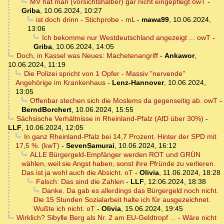
MV hat man (vorsichtshalber) gar nicht eingepflegt owT
-
Griba
,
10.06.2024, 10:27
ist doch drinn - Stichprobe - mL
-
mawa99
,
10.06.2024,
13:06
Ich bekomme nur Westdeutschland angezeigt ... owT
-
Griba
,
10.06.2024, 14:05
Doch, in Kassel was Neues: Machetenangriff
-
Ankawor
,
10.06.2024, 11:19
Die Polizei spricht von 1 Opfer - Massiv "nervende"
Angehörige im Krankenhaus
-
Lenz-Hannover
,
10.06.2024,
13:05
Offenbar stechen sich die Moslems da gegenseitig ab. owT
-
BerndBorchert
,
10.06.2024, 15:55
Sächsische Verhältnisse in Rheinland-Pfalz (AfD über 30%)
-
LLF
,
10.06.2024, 12:05
In ganz Rheinland-Pfalz bei 14,7 Prozent. Hinter der SPD mit
17,5 %. (kwT)
-
SevenSamurai
,
10.06.2024, 16:12
ALLE Bürgergeld-Empfänger werden ROT und GRÜN
wählen, weil sie Angst haben, sonst ihre Pfründe zu verlieren.
Das ist ja wohl auch die Absicht. oT
-
Olivia
,
11.06.2024, 18:28
Falsch: Das sind die Zahlen
-
LLF
,
12.06.2024, 18:38
Danke. Da gab es allerdings das Bürgergeld noch nicht.
Die 15 Stunden Sozialarbeit halte ich für ausgezeichnet.
Wußte ich nicht. oT
-
Olivia
,
15.06.2024, 19:45
Wirklich? Sibylle Berg als Nr. 2 am EU-Geldtropf ... - Wäre nicht