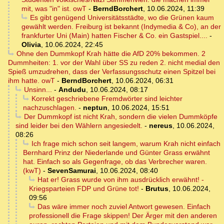
mit, was "in" ist. owT
-
BerndBorchert
,
10.06.2024, 11:39
Es gibt genügend Universitätsstädte, wo die Grünen kaum
gewählt werden. Freiburg ist bekannt (Indymedia & Co), an der
frankfurter Uni (Main) hatten Fischer & Co. ein Gastspiel....
-
Olivia
,
10.06.2024, 22:45
Ohne den Dummkopf Krah hätte die AfD 20% bekommen. 2
Dummheiten: 1. vor der Wahl über SS zu reden 2. nicht medial den
Spieß umzudrehen, dass der Verfassungsschutz einen Spitzel bei
ihm hatte. owT
-
BerndBorchert
,
10.06.2024, 06:31
Unsinn...
-
Andudu
,
10.06.2024, 08:17
Korrekt geschriebene Fremdwörter sind leichter
nachzuschlagen.
-
neptun
,
10.06.2024, 15:51
Der Dummkopf ist nicht Krah, sondern die vielen Dummköpfe
sind leider bei den Wählern angesiedelt.
-
nereus
,
10.06.2024,
08:26
Ich frage mich schon seit langem, warum Krah nicht einfach
Bernhard Prinz der Niederlande und Günter Grass erwähnt
hat. Einfach so als Gegenfrage, ob das Verbrecher waren.
(kwT)
-
SevenSamurai
,
10.06.2024, 08:40
Hat er! Grass wurde von ihm ausdrücklich erwähnt! -
Kriegsparteien FDP und Grüne tot!
-
Brutus
,
10.06.2024,
09:56
Das wäre immer noch zuviel Antwort gewesen. Einfach
professionell die Frage skippen! Der Ärger mit den anderen