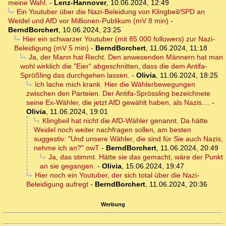
meine Wahl.
-
Lenz-Hannover
,
10.06.2024, 12:49
Ein Youtuber über die Nazi-Beleidung von Klingbeil/SPD an
Weidel und AfD vor Millionen-Publikum (mV 8 min)
-
BerndBorchert
,
10.06.2024, 23:25
Hier ein schwarzer Youtuber (mit 85.000 followers) zur Nazi-
Beleidigung (mV 5 min)
-
BerndBorchert
,
11.06.2024, 11:18
Ja, der Mann hat Recht. Den anwesenden Männern hat man
wohl wirklich die "Eier" abgeschnitten, dass die dem Antifa-
Sprößling das durchgehen lassen.
-
Olivia
,
11.06.2024, 18:25
Ich lache mich krank. Hier die Wählerbewegungen
zwischen den Parteien. Der Antifa-Sprössling bezeichnete
seine Ex-Wähler, die jetzt AfD gewählt haben, als Nazis....
-
Olivia
,
11.06.2024, 19:01
Klingbeil hat nicht die AfD-Wähler genannt. Da hätte
Weidel noch weiter nachfragen sollen, am besten
suggestiv: "Und unsere Wähler, die sind für Sie auch Nazis,
nehme ich an?" owT
-
BerndBorchert
,
11.06.2024, 20:49
Ja, das stimmt. Hätte sie das gemacht, wäre der Punkt
an sie gegangen.
-
Olivia
,
15.06.2024, 19:47
Hier noch ein Youtuber, der sich total über die Nazi-
Beleidigung aufregt
-
BerndBorchert
,
11.06.2024, 20:36
Werbung