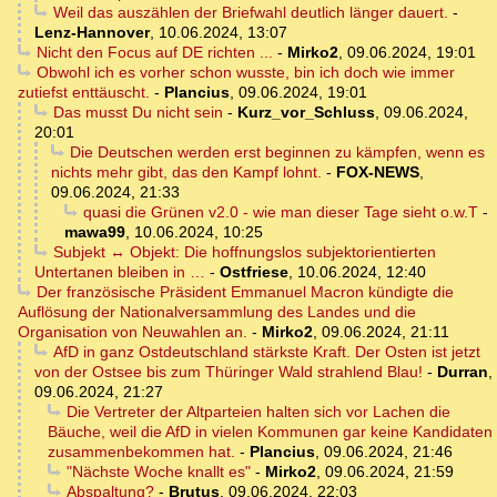
Weil das auszählen der Briefwahl deutlich länger dauert.
-
Lenz-Hannover
,
10.06.2024, 13:07
Nicht den Focus auf DE richten ...
-
Mirko2
,
09.06.2024, 19:01
Obwohl ich es vorher schon wusste, bin ich doch wie immer
zutiefst enttäuscht.
-
Plancius
,
09.06.2024, 19:01
Das musst Du nicht sein
-
Kurz_vor_Schluss
,
09.06.2024,
20:01
Die Deutschen werden erst beginnen zu kämpfen, wenn es
nichts mehr gibt, das den Kampf lohnt.
-
FOX-NEWS
,
09.06.2024, 21:33
quasi die Grünen v2.0 - wie man dieser Tage sieht o.w.T
-
mawa99
,
10.06.2024, 10:25
Subjekt ↔ Objekt: Die hoffnungslos subjektorientierten
Untertanen bleiben in …
-
Ostfriese
,
10.06.2024, 12:40
Der französische Präsident Emmanuel Macron kündigte die
Auflösung der Nationalversammlung des Landes und die
Organisation von Neuwahlen an.
-
Mirko2
,
09.06.2024, 21:11
AfD in ganz Ostdeutschland stärkste Kraft. Der Osten ist jetzt
von der Ostsee bis zum Thüringer Wald strahlend Blau!
-
Durran
,
09.06.2024, 21:27
Die Vertreter der Altparteien halten sich vor Lachen die
Bäuche, weil die AfD in vielen Kommunen gar keine Kandidaten
zusammenbekommen hat.
-
Plancius
,
09.06.2024, 21:46
"Nächste Woche knallt es"
-
Mirko2
,
09.06.2024, 21:59
Abspaltung?
-
Brutus
,
09.06.2024, 22:03