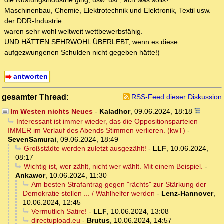
die Rüstungsindustrie ging, usw. usf.; ach was solls?
Maschinenbau, Chemie, Elektrotechnik und Elektronik, Textil usw.
der DDR-Industrie
waren sehr wohl weltweit wettbewerbsfähig.
UND HÄTTEN SEHRWOHL ÜBERLEBT, wenn es diese
aufgezwungenen Schulden nicht gegeben hätte!)
antworten
gesamter Thread:
RSS-Feed dieser Diskussion
Im Westen nichts Neues
-
Kaladhor
,
09.06.2024, 18:18
Interessant ist immer wieder, das die Oppositionsparteien
IMMER im Verlauf des Abends Stimmen verlieren. (kwT)
-
SevenSamurai
,
09.06.2024, 18:49
Großstädte werden zuletzt ausgezählt!
-
LLF
,
10.06.2024,
08:17
Wichtig ist, wer zählt, nicht wer wählt. Mit einem Beispiel.
-
Ankawor
,
10.06.2024, 11:30
Am besten Strafantrag gegen "rächts" zur Stärkung der
Demokratie stellen ... / Wahlhelfer werden
-
Lenz-Hannover
,
10.06.2024, 12:45
Vermutlich Satire!
-
LLF
,
10.06.2024, 13:08
directupload.eu
-
Brutus
,
10.06.2024, 14:57