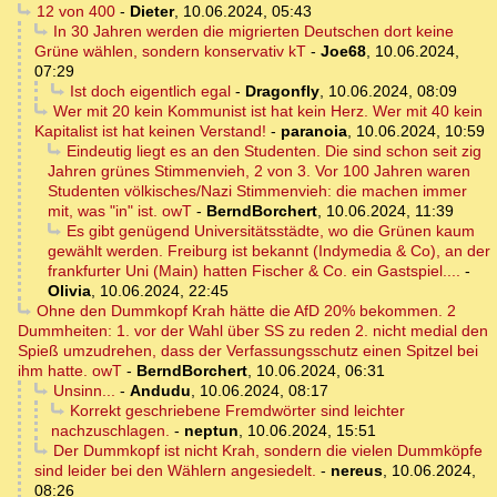
12 von 400
-
Dieter
,
10.06.2024, 05:43
In 30 Jahren werden die migrierten Deutschen dort keine
Grüne wählen, sondern konservativ kT
-
Joe68
,
10.06.2024,
07:29
Ist doch eigentlich egal
-
Dragonfly
,
10.06.2024, 08:09
Wer mit 20 kein Kommunist ist hat kein Herz. Wer mit 40 kein
Kapitalist ist hat keinen Verstand!
-
paranoia
,
10.06.2024, 10:59
Eindeutig liegt es an den Studenten. Die sind schon seit zig
Jahren grünes Stimmenvieh, 2 von 3. Vor 100 Jahren waren
Studenten völkisches/Nazi Stimmenvieh: die machen immer
mit, was "in" ist. owT
-
BerndBorchert
,
10.06.2024, 11:39
Es gibt genügend Universitätsstädte, wo die Grünen kaum
gewählt werden. Freiburg ist bekannt (Indymedia & Co), an der
frankfurter Uni (Main) hatten Fischer & Co. ein Gastspiel....
-
Olivia
,
10.06.2024, 22:45
Ohne den Dummkopf Krah hätte die AfD 20% bekommen. 2
Dummheiten: 1. vor der Wahl über SS zu reden 2. nicht medial den
Spieß umzudrehen, dass der Verfassungsschutz einen Spitzel bei
ihm hatte. owT
-
BerndBorchert
,
10.06.2024, 06:31
Unsinn...
-
Andudu
,
10.06.2024, 08:17
Korrekt geschriebene Fremdwörter sind leichter
nachzuschlagen.
-
neptun
,
10.06.2024, 15:51
Der Dummkopf ist nicht Krah, sondern die vielen Dummköpfe
sind leider bei den Wählern angesiedelt.
-
nereus
,
10.06.2024,
08:26