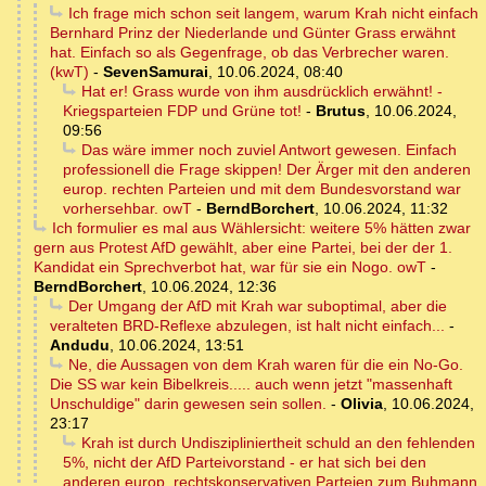
Ich frage mich schon seit langem, warum Krah nicht einfach
Bernhard Prinz der Niederlande und Günter Grass erwähnt
hat. Einfach so als Gegenfrage, ob das Verbrecher waren.
(kwT)
-
SevenSamurai
,
10.06.2024, 08:40
Hat er! Grass wurde von ihm ausdrücklich erwähnt! -
Kriegsparteien FDP und Grüne tot!
-
Brutus
,
10.06.2024,
09:56
Das wäre immer noch zuviel Antwort gewesen. Einfach
professionell die Frage skippen! Der Ärger mit den anderen
europ. rechten Parteien und mit dem Bundesvorstand war
vorhersehbar. owT
-
BerndBorchert
,
10.06.2024, 11:32
Ich formulier es mal aus Wählersicht: weitere 5% hätten zwar
gern aus Protest AfD gewählt, aber eine Partei, bei der der 1.
Kandidat ein Sprechverbot hat, war für sie ein Nogo. owT
-
BerndBorchert
,
10.06.2024, 12:36
Der Umgang der AfD mit Krah war suboptimal, aber die
veralteten BRD-Reflexe abzulegen, ist halt nicht einfach...
-
Andudu
,
10.06.2024, 13:51
Ne, die Aussagen von dem Krah waren für die ein No-Go.
Die SS war kein Bibelkreis..... auch wenn jetzt "massenhaft
Unschuldige" darin gewesen sein sollen.
-
Olivia
,
10.06.2024,
23:17
Krah ist durch Undiszipliniertheit schuld an den fehlenden
5%, nicht der AfD Parteivorstand - er hat sich bei den
anderen europ. rechtskonservativen Parteien zum Buhmann