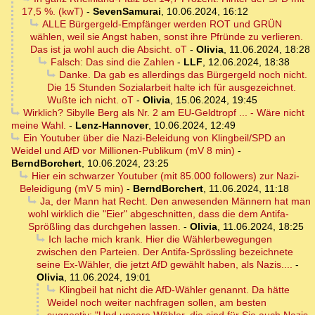
17,5 %. (kwT)
-
SevenSamurai
,
10.06.2024, 16:12
ALLE Bürgergeld-Empfänger werden ROT und GRÜN
wählen, weil sie Angst haben, sonst ihre Pfründe zu verlieren.
Das ist ja wohl auch die Absicht. oT
-
Olivia
,
11.06.2024, 18:28
Falsch: Das sind die Zahlen
-
LLF
,
12.06.2024, 18:38
Danke. Da gab es allerdings das Bürgergeld noch nicht.
Die 15 Stunden Sozialarbeit halte ich für ausgezeichnet.
Wußte ich nicht. oT
-
Olivia
,
15.06.2024, 19:45
Wirklich? Sibylle Berg als Nr. 2 am EU-Geldtropf ... - Wäre nicht
meine Wahl.
-
Lenz-Hannover
,
10.06.2024, 12:49
Ein Youtuber über die Nazi-Beleidung von Klingbeil/SPD an
Weidel und AfD vor Millionen-Publikum (mV 8 min)
-
BerndBorchert
,
10.06.2024, 23:25
Hier ein schwarzer Youtuber (mit 85.000 followers) zur Nazi-
Beleidigung (mV 5 min)
-
BerndBorchert
,
11.06.2024, 11:18
Ja, der Mann hat Recht. Den anwesenden Männern hat man
wohl wirklich die "Eier" abgeschnitten, dass die dem Antifa-
Sprößling das durchgehen lassen.
-
Olivia
,
11.06.2024, 18:25
Ich lache mich krank. Hier die Wählerbewegungen
zwischen den Parteien. Der Antifa-Sprössling bezeichnete
seine Ex-Wähler, die jetzt AfD gewählt haben, als Nazis....
-
Olivia
,
11.06.2024, 19:01
Klingbeil hat nicht die AfD-Wähler genannt. Da hätte
Weidel noch weiter nachfragen sollen, am besten