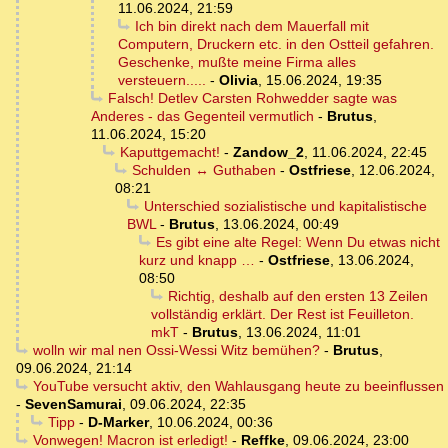
11.06.2024, 21:59
Ich bin direkt nach dem Mauerfall mit
Computern, Druckern etc. in den Ostteil gefahren.
Geschenke, mußte meine Firma alles
versteuern.....
-
Olivia
,
15.06.2024, 19:35
Falsch! Detlev Carsten Rohwedder sagte was
Anderes - das Gegenteil vermutlich
-
Brutus
,
11.06.2024, 15:20
Kaputtgemacht!
-
Zandow_2
,
11.06.2024, 22:45
Schulden ↔ Guthaben
-
Ostfriese
,
12.06.2024,
08:21
Unterschied sozialistische und kapitalistische
BWL
-
Brutus
,
13.06.2024, 00:49
Es gibt eine alte Regel: Wenn Du etwas nicht
kurz und knapp …
-
Ostfriese
,
13.06.2024,
08:50
Richtig, deshalb auf den ersten 13 Zeilen
vollständig erklärt. Der Rest ist Feuilleton.
mkT
-
Brutus
,
13.06.2024, 11:01
wolln wir mal nen Ossi-Wessi Witz bemühen?
-
Brutus
,
09.06.2024, 21:14
YouTube versucht aktiv, den Wahlausgang heute zu beeinflussen
-
SevenSamurai
,
09.06.2024, 22:35
Tipp
-
D-Marker
,
10.06.2024, 00:36
Vonwegen! Macron ist erledigt!
-
Reffke
,
09.06.2024, 23:00