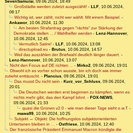
SevenSamurai
,
09.06.2024, 18:49
Großstädte werden zuletzt ausgezählt!
-
LLF
,
10.06.2024,
08:17
Wichtig ist, wer zählt, nicht wer wählt. Mit einem Beispiel.
-
Ankawor
,
10.06.2024, 11:30
Am besten Strafantrag gegen "rächts" zur Stärkung der
Demokratie stellen ... / Wahlhelfer werden
-
Lenz-Hannover
,
10.06.2024, 12:45
Vermutlich Satire!
-
LLF
,
10.06.2024, 13:08
directupload.eu
-
Brutus
,
10.06.2024, 14:57
Weil das auszählen der Briefwahl deutlich länger dauert.
-
Lenz-Hannover
,
10.06.2024, 13:07
Nicht den Focus auf DE richten ...
-
Mirko2
,
09.06.2024, 19:01
Obwohl ich es vorher schon wusste, bin ich doch wie immer
zutiefst enttäuscht.
-
Plancius
,
09.06.2024, 19:01
Das musst Du nicht sein
-
Kurz_vor_Schluss
,
09.06.2024,
20:01
Die Deutschen werden erst beginnen zu kämpfen, wenn es
nichts mehr gibt, das den Kampf lohnt.
-
FOX-NEWS
,
09.06.2024, 21:33
quasi die Grünen v2.0 - wie man dieser Tage sieht o.w.T
-
mawa99
,
10.06.2024, 10:25
Subjekt ↔ Objekt: Die hoffnungslos subjektorientierten
Untertanen bleiben in …
-
Ostfriese
,
10.06.2024, 12:40
Der französische Präsident Emmanuel Macron kündigte die