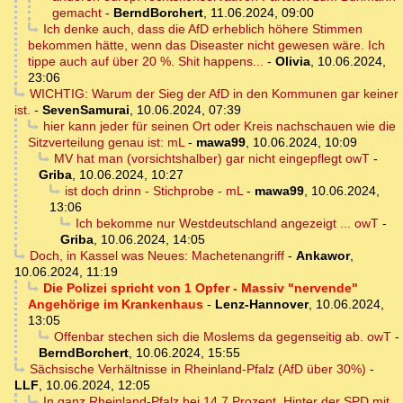
gemacht
-
BerndBorchert
,
11.06.2024, 09:00
Ich denke auch, dass die AfD erheblich höhere Stimmen
bekommen hätte, wenn das Diseaster nicht gewesen wäre. Ich
tippe auch auf über 20 %. Shit happens...
-
Olivia
,
10.06.2024,
23:06
WICHTIG: Warum der Sieg der AfD in den Kommunen gar keiner
ist.
-
SevenSamurai
,
10.06.2024, 07:39
hier kann jeder für seinen Ort oder Kreis nachschauen wie die
Sitzverteilung genau ist: mL
-
mawa99
,
10.06.2024, 10:09
MV hat man (vorsichtshalber) gar nicht eingepflegt owT
-
Griba
,
10.06.2024, 10:27
ist doch drinn - Stichprobe - mL
-
mawa99
,
10.06.2024,
13:06
Ich bekomme nur Westdeutschland angezeigt ... owT
-
Griba
,
10.06.2024, 14:05
Doch, in Kassel was Neues: Machetenangriff
-
Ankawor
,
10.06.2024, 11:19
Die Polizei spricht von 1 Opfer - Massiv "nervende"
Angehörige im Krankenhaus
-
Lenz-Hannover
,
10.06.2024,
13:05
Offenbar stechen sich die Moslems da gegenseitig ab. owT
-
BerndBorchert
,
10.06.2024, 15:55
Sächsische Verhältnisse in Rheinland-Pfalz (AfD über 30%)
-
LLF
,
10.06.2024, 12:05
In ganz Rheinland-Pfalz bei 14,7 Prozent. Hinter der SPD mit