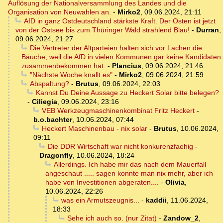
Auflösung der Nationalversammlung des Landes und die
Organisation von Neuwahlen an.
-
Mirko2
,
09.06.2024, 21:11
AfD in ganz Ostdeutschland stärkste Kraft. Der Osten ist jetzt
von der Ostsee bis zum Thüringer Wald strahlend Blau!
-
Durran
,
09.06.2024, 21:27
Die Vertreter der Altparteien halten sich vor Lachen die
Bäuche, weil die AfD in vielen Kommunen gar keine Kandidaten
zusammenbekommen hat.
-
Plancius
,
09.06.2024, 21:46
"Nächste Woche knallt es"
-
Mirko2
,
09.06.2024, 21:59
Abspaltung?
-
Brutus
,
09.06.2024, 22:03
Kannst Du Deine Aussage zu Heckert Solar bitte belegen?
-
Ciliegia
,
09.06.2024, 23:16
VEB Werkzeugmaschinenkombinat Fritz Heckert
-
b.o.bachter
,
10.06.2024, 07:44
Heckert Maschinenbau - nix solar
-
Brutus
,
10.06.2024,
09:11
Die DDR Wirtschaft war nicht konkurenzfaehig
-
Dragonfly
,
10.06.2024, 18:24
Allerdings. Ich habe mir das nach dem Mauerfall
angeschaut ..... sagen konnte man nix mehr, aber ich
habe von Investitionen abgeraten....
-
Olivia
,
10.06.2024, 22:26
was ein Armutszeugnis...
-
kaddii
,
11.06.2024,
18:33
Sehe ich auch so. (nur Zitat)
-
Zandow_2
,