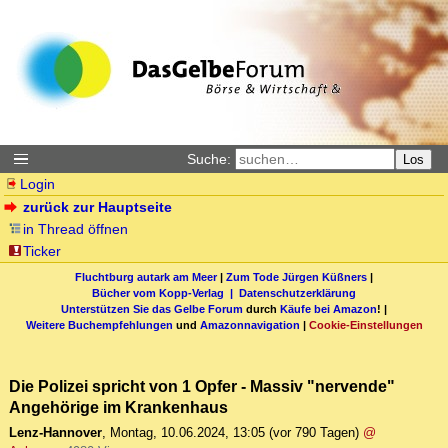
Suche:
Los
Login
zurück zur Hauptseite
in Thread öffnen
Ticker
Fluchtburg autark am Meer
|
Zum Tode Jürgen Küßners
|
Bücher vom Kopp-Verlag |
Datenschutzerklärung
Unterstützen Sie das Gelbe Forum
durch
Käufe bei Amazon
! |
Weitere Buchempfehlungen
und
Amazonnavigation
|
Cookie-Einstellungen
Die Polizei spricht von 1 Opfer - Massiv "nervende"
Angehörige im Krankenhaus
Lenz-Hannover
,
Montag, 10.06.2024, 13:05
(vor 790 Tagen)
@